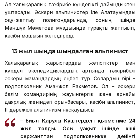
Ал халықаралық тәжірибе күнделікті дайындықпен
ұштасады. Әскери альпинистер Іле Алатауындағы
оқу-жаттығу полигондарында, соның ішінде
Мәншүк Мәметова мұздығында тұрақты жаттығып,
кәсіби машығын жетілдіреді.
13 жыл шыңда шыңдалған альпинист
Халықаралық жарыстардағы жетістіктер мен
күрделі экспедициялардың артында тәжірибелі
әскери мамандардың еңбегі тұр. Солардың бірі –
подполковник Аманжол Рахметов. Ол – әскери
бөлім командирінің жауынгерлік және арнайы
даярлық жөніндегі орынбасары, кәсіби альпинист,
ІІ дәрежелі альпинизм нұсқаушысы.
– Биыл Қарулы Күштердегі қызметіме 24
жыл толды. Осы уақыт ішінде кіші
сержанттан подполковникке дейінгі