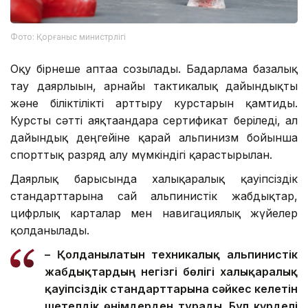
Фото: Қорғаныс министрлігі
Оқу бірнеше аптаға созылады. Бағдарлама базалық
тау даярлығын, арнайы тактикалық дайындықты
және біліктілікті арттыру курстарын қамтиды.
Курсты сәтті аяқтағандарға сертификат беріледі, ал
дайындық деңгейіне қарай альпинизм бойынша
спорттық разряд алу мүмкіндігі қарастырылған.
Даярлық барысында халықаралық қауіпсіздік
стандарттарына сай альпинистік жабдықтар,
цифрлық карталар мен навигациялық жүйелер
қолданылады.
– Қолданылатын техникалық альпинистік
жабдықтардың негізгі бөлігі халықаралық
қауіпсіздік стандарттарына сәйкес келетін
шетелдік өнімдерден тұрады. Бұл күрделі