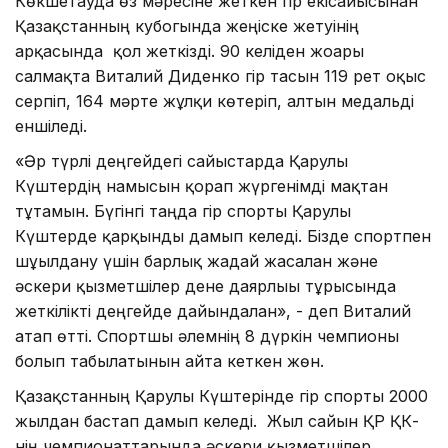
Көкшетауда өз мәресіне жеткен гір екісайысынан
Қазақстанның кубогында жеңіске жетуінің
арқасында қол жеткізді. 90 келіден жоғары
салмақта Виталий Диденко гір тасын 119 рет оқыс
серпіп, 164 мәрте жұлқи көтеріп, алтын медальді
еншіледі.
«Әр түрлі деңгейдегі сайыстарда Қарулы
Күштердің намысын қорғап жүргенімді мақтан
тұтамын. Бүгінгі таңда гір спорты Қарулы
Күштерде қарқынды дамып келеді. Бізде спортпен
шұғылдану үшін барлық жағдай жасалған және
әскери қызметшілер дене даярлығы тұрғысында
жеткілікті деңгейде дайындалған», - деп Виталий
атап өтті. Спортшы әлемнің 8 дүркін чемпионы
болып табылатынын айта кеткен жөн.
Қазақстанның Қарулы Күштерінде гір спорты 2000
жылдан бастап дамып келеді. Жыл сайын ҚР ҚК-
нің чемпионаттарында әскери қызметшілер