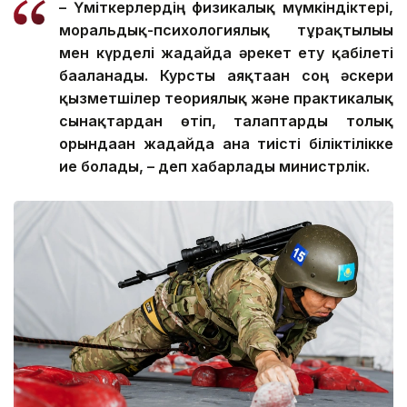
– Үміткерлердің физикалық мүмкіндіктері,
моральдық-психологиялық тұрақтылығы
мен күрделі жағдайда әрекет ету қабілеті
бағаланады. Курсты аяқтаған соң әскери
қызметшілер теориялық және практикалық
сынақтардан өтіп, талаптарды толық
орындаған жағдайда ғана тиісті біліктілікке
ие болады, – деп хабарлады министрлік.