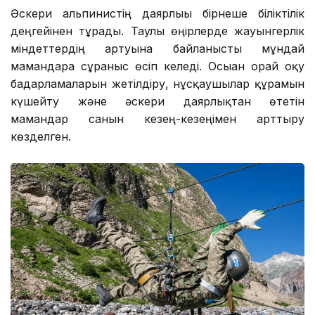
Әскери альпинистің даярлығы бірнеше біліктілік
деңгейінен тұрады. Таулы өңірлерде жауынгерлік
міндеттердің артуына байланысты мұндай
мамандарға сұраныс өсіп келеді. Осыған орай оқу
бағдарламаларын жетілдіру, нұсқаушылар құрамын
күшейту және әскери даярлықтан өтетін
мамандар санын кезең-кезеңімен арттыру
көзделген.