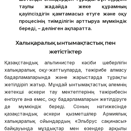
таулы жағдайда жеке құрамның
қауіпсіздігін қамтамасыз етуге және оқу
процесінің тиімділігін арттыруға мүмкіндік
береді, – делінген ақпаратта.
Халықаралық ынтымақтастық пен
жетістіктер
Қазақстандық альпинистер кәсіби шеберлігін
халықаралық оқу-жаттығуларда, тәжірибе алмасу
бағдарламаларында және жарыстарда тұрақты
жетілдіріп жатыр. Мұндай ынтымақтастық әлемнің
жетекші әскери тау мектептерінің тәжірибесін
енгізуге ғана емес, оқу бағдарламаларын жетілдіруге
де мүмкіндік береді. Соның нәтижесінде
қазақстандық әскери қызметшілер Армиялық
халықаралық ойындардың «Эльбрус сақинасы»
байқауында мұздықтар мен өзендер арқылы