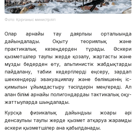
Фото: Қорғаныс министрлігі
Олар арнайы тау даярлығы орталығында
дайындалады. Оқыту теориялық және
практикалық кезеңдерден тұрады. Әскери
қызметшілер таулы жерде қозғалу, жартасты және
мұзды бедерден өту, альпинистік жабдықтарды
пайдалану, табиғи кедергілерді еңсеру, зардап
шеккендерді эвакуациялау және бөлімшенің іс-
қимылын ұйымдастыру тәсілдерін меңгереді. Ал
алған білімі арнайы полигондардағы тактикалық оқу-
жаттығуларда шыңдалады.
Курсқа физикалық дайындығы жоғары әрі
денсаулығы таулы жерде қызмет атқаруға жарамды
әскери қызметшілер ғана қабылданады.