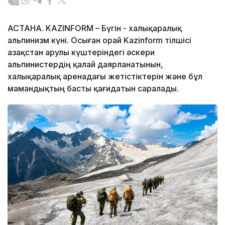
АСТАНА. KAZINFORM – Бүгін - халықаралық
альпинизм күні. Осыған орай Kazinform тілшісі
Қазақстан Қарулы күштеріндегі әскери
альпинистердің қалай даярланатынын,
халықаралық аренадағы жетістіктерін және бұл
мамандықтың басты қағидатын саралады.