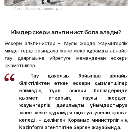
Фото: Қорғаныс министрлігі
Кімдер әскери альпинист бола алады?
Әскери альпинистер – таулы жерде жауынгерлік
міндеттерді орындауға және жеке құрамды арнайы
тау даярлығына үйретуге маманданған әскери
қызметшілер.
– Тау даярлығы бойынша арнайы
біліктіліктен өткен әскери қызметшілер
еліміздің түрлі әскери бөлімдерінде
қызмет атқарып, таулы жердегі
жауынгерлік даярлықты ұйымдастыруға
және жеке құрамды оқытуға үлесін қосып
келеді, – делінген Қорғаныс министрлігінің
Kazinform агенттігіне берген жауабында.