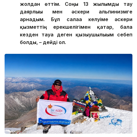
жолдан өттім. Соңғы 13 жылымды тау
даярлығы мен әскери альпинизмге
арнадым. Бұл салаға келуіме әскери
қызметтің ерекшелігімен қатар, бала
кезден тауға деген қызығушылығым себеп
болды, – дейді ол.