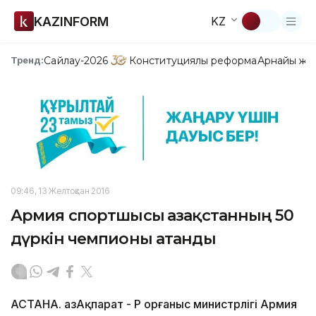
KAZINFORM
KZ
Сайлау-2026
Конституциялық реформа
Арнайы жо
Тренд:
09:46, 13 Желтоқсан 2016
Армия спортшысы Қазақстанның 50
дүркін чемпионы атанды
АСТАНА. ҚазАқпарат - ҚР Қорғаныс министрлігі Армия