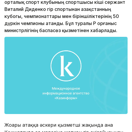
орталық спорт клубының спортшысы кіші сержант
Виталий Диденко гір спортынан Қазақстанның
кубогы, чемпионаттары мен біріншіліктерінің 50
дүркін чемпионы атанды. Бұл туралы ҚР Қорғаныс
министрлігінің баспасөз қызметінен хабарлады.
Жоғары атаққа әскери қызметші жақында ғана