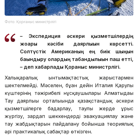
Фото: Қорғаныс министрлігі
– Экспедиция әскери қызметшілердің
жоғары кәсіби даярлығын көрсетті.
Солтүстік Американың ең биік шыңын
бағындыру олардың табандылығын паш етті,
– деп хабарлады Қорғаныс министрлігі.
Халықаралық ынтымақтастық жарыстармен
шектелмейді. Мәселен, бұған дейін Италия Қарулы
күштерінің тәжірибелі нұсқаушылары Алматыдағы
Тау даярлығы орталығында қазақстандық әскери
қызметшілерге бағдарлау, таулы жерде ұрыс
жүргізу, зардап шеккендерді эвакуациялау және
тау жабдықтарын пайдалану бойынша теориялық
әрі практикалық сабақтар өткізген.