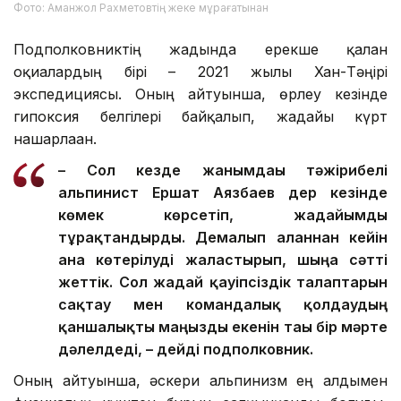
Фото: Аманжол Рахметовтің жеке мұрағатынан
Подполковниктің жадында ерекше қалған
оқиғалардың бірі – 2021 жылғы Хан-Тәңірі
экспедициясы. Оның айтуынша, өрлеу кезінде
гипоксия белгілері байқалып, жағдайы күрт
нашарлаған.
– Сол кезде жанымдағы тәжірибелі
альпинист Ершат Аязбаев дер кезінде
көмек көрсетіп, жағдайымды
тұрақтандырды. Демалып алғаннан кейін
ғана көтерілуді жалғастырып, шыңға сәтті
жеттік. Сол жағдай қауіпсіздік талаптарын
сақтау мен командалық қолдаудың
қаншалықты маңызды екенін тағы бір мәрте
дәлелдеді, – дейді подполковник.
Оның айтуынша, әскери альпинизм ең алдымен