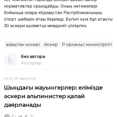
нормативтер орындайды. Оның нәтижелері
бойынша оларға «Қазақстан Республикасының
спорт шебері» атағы беріледі. Бүгінгі күні бұл атақты
30 әскери қызметші иемденіп үлгерген.
Қазақстан әскері
Әскер
ҚР Қорғаныс министрлігі
без автора
Авторлар
09:10, 08 Тамыз 2026
Шыңдағы жауынгерлер: елімізде
әскери альпинистер қалай
даярланады