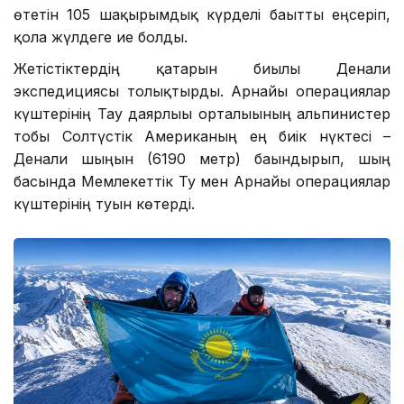
өтетін 105 шақырымдық күрделі бағытты еңсеріп,
қола жүлдеге ие болды.
Жетістіктердің қатарын биылғы Денали
экспедициясы толықтырды. Арнайы операциялар
күштерінің Тау даярлығы орталығының альпинистер
тобы Солтүстік Американың ең биік нүктесі –
Денали шыңын (6190 метр) бағындырып, шың
басында Мемлекеттік Ту мен Арнайы операциялар
күштерінің туын көтерді.