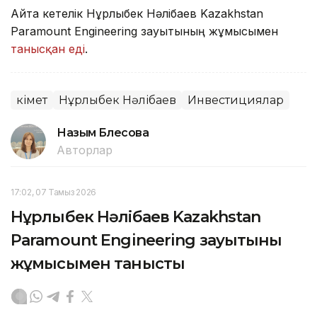
Айта кетелік Нұрлыбек Нәлібаев Kazakhstan
Paramount Engineering зауытының жұмысымен
танысқан еді
.
Үкімет
Нұрлыбек Нәлібаев
Инвестициялар
Назым Бөлесова
Авторлар
17:02, 07 Тамыз 2026
Нұрлыбек Нәлібаев Kazakhstan
Paramount Engineering зауытының
жұмысымен танысты