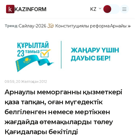
KAZINFORM
KZ
Сайлау-2026
Конституциялық реформа
Арнайы жо
Тренд:
09:59, 20 Желтоқсан 2012
Арнаулы меморганның қызметкері
қаза тапқан, оған мүгедектік
белгіленген немесе мертіккен
жағдайда өтемақыларды төлеу
Қағидалары бекітілді