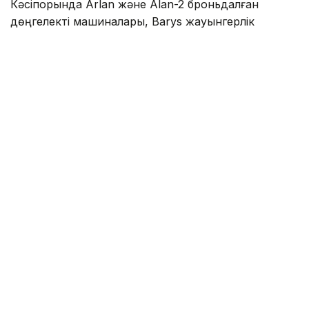
Кәсіпорында Arlan және Alan-2 броньдалған
дөңгелекті машиналары, Barys жауынгерлік
броньды көлігінің 4×4, 6×6 және 8×8 өлшеміндегі
модельдері, сондай-ақ, жүзетін әрі дөңгелекті
Terrex-Barys-A 8×8 платформасы шығарылады.
Фото: Солтан Жексенбеков/ Kazinform