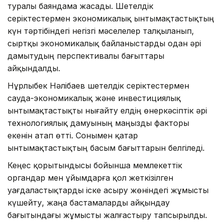
туралы баяндама жасады. Шетелдік
серіктестермен экономикалық ынтымақтастықтың
күн тәртібіндегі негізгі мәселелер талқыланып,
сыртқы экономикалық байланыстарды одан әрі
дамытудың перспективалы бағыттары
айқындалды.
Нұрлыбек Нәлібаев шетелдік серіктестермен
сауда-экономикалық және инвестициялық
ынтымақтастықты нығайту елдің өнеркәсіптік әрі
технологиялық дамуының маңызды факторы
екенін атап өтті. Сонымен қатар
ынтымақтастықтың басым бағыттарын белгіледі.
Кеңес қорытындысы бойынша мемлекеттік
органдар мен ұйымдарға қол жеткізілген
уағдаластықтарды іске асыру жөніндегі жұмысты
күшейту, жаңа бастамаларды айқындау
бағытындағы жұмысты жалғастыру тапсырылды.