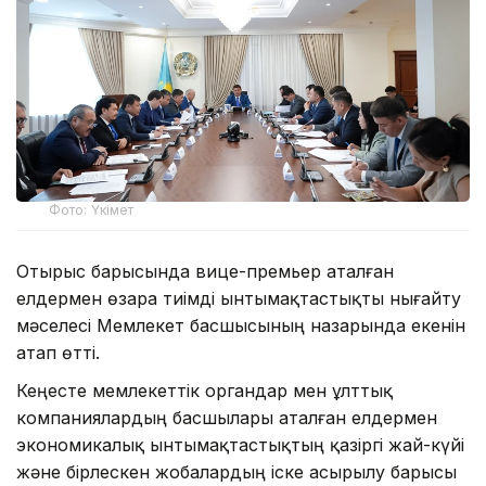
Фото: Үкімет
Отырыс барысында вице-премьер аталған
елдермен өзара тиімді ынтымақтастықты нығайту
мәселесі Мемлекет басшысының назарында екенін
атап өтті.
Кеңесте мемлекеттік органдар мен ұлттық
компаниялардың басшылары аталған елдермен
экономикалық ынтымақтастықтың қазіргі жай-күйі
және бірлескен жобалардың іске асырылу барысы