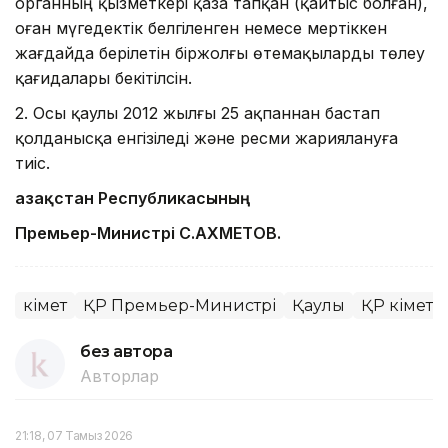
органның қызметкері қаза тапқан (қайтыс болған),
оған мүгедектік белгіленген немесе мертіккен
жағдайда берілетін біржолғы өтемақыларды төлеу
қағидалары бекітілсін.
2. Осы қаулы 2012 жылғы 25 ақпаннан бастап
қолданысқа енгізіледі және ресми жариялануға
тиіс.
Қазақстан Республикасының
Премьер-Министрі С.АХМЕТОВ.
Үкімет
ҚР Премьер-Министрі
Қаулы
ҚР Үкіметі
без автора
Авторлар
21:18, 07 Тамыз 2026