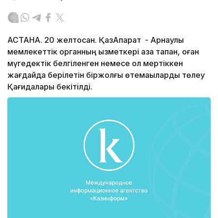
АСТАНА. 20 желтоқсан. ҚазАқпарат - Арнаулы
мемлекеттік органның қызметкері қаза тапқан, оған
мүгедектік белгіленген немесе ол мертіккен
жағдайда берілетін біржолғы өтемақыларды төлеу
Қағидалары бекітілді.