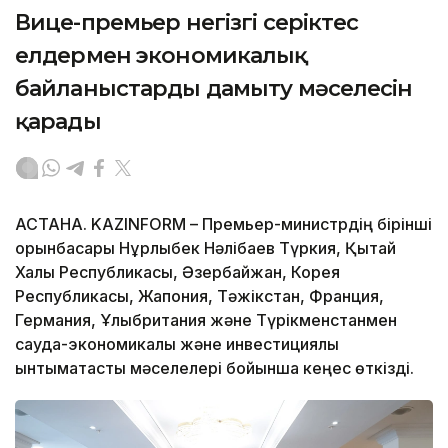
Вице-премьер негізгі серіктес
елдермен экономикалық
байланыстарды дамыту мәселесін
қарады
АСТАНА. KAZINFORM – Премьер-министрдің бірінші
орынбасары Нұрлыбек Нәлібаев Түркия, Қытай
Халық Республикасы, Әзербайжан, Корея
Республикасы, Жапония, Тәжікстан, Франция,
Германия, Ұлыбритания және Түрікменстанмен
сауда-экономикалық және инвестициялық
ынтымақтастық мәселелері бойынша кеңес өткізді.