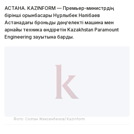
АСТАНА. KAZINFORM — Премьер-министрдің
бірінші орынбасары Нұрлыбек Нәлібаев
Астанадағы броньды дөңгелекті машина мен
арнайы техника өндіретін Kazakhstan Paramount
Engineering зауытына барды.
Фото: Солтан Жексенбеков/ Kazinform