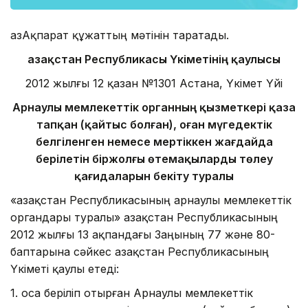
ҚазАқпарат құжаттың мәтінін таратады.
Қазақстан Республикасы Үкіметінің қаулысы
2012 жылғы 12 қазан №1301 Астана, Үкімет Үйі
Арнаулы мемлекеттік органның қызметкері қаза
тапқан (қайтыс болған), оған мүгедектік
белгіленген немесе мертіккен жағдайда
берілетін біржолғы өтемақыларды төлеу
қағидаларын бекіту туралы
«Қазақстан Республикасының арнаулы мемлекеттік
органдары туралы» Қазақстан Республикасының
2012 жылғы 13 ақпандағы Заңының 77 және 80-
баптарына сәйкес Қазақстан Республикасының
Үкіметі қаулы етеді:
1. Қоса беріліп отырған Арнаулы мемлекеттік