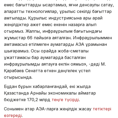
емес бағыттарды қысқартамыз, яғни денсаулық сақтау,
ақпараттық технологиялар, құрылыс секілді бағыттар
қамтылады. Құрылыс индустриясына ары қарай
жеңілдіктер қажет емес екенін назарға алып
отырмыз. Жалпы, инфрақұрылым бағытындағы
жұмыстар 66 пайызға аяқталған. Инфрақұрылыммен
қамтамасыз етілмеген аумақтарды АЭА құрамынан
шығарамыз. Осы орайда жоба-сметалық
құжаттамасы бар аумақтарда басталған
инфрақұрылымды аяқтауға екпін қоямыз», -деді М.
Қарабаев Сенатта өткен дөңгелек үстел
отырысында.
Бұдан бұрын хабарланғандай, екі жылда
Қазақстанда Арнайы экономикалық аймақтар
бюджетке 170,2 млрд
теңге түсірді
.
Сонымен қатар АЭА-ларға жеңілдік жасау
тетіктері
өзгереді
.