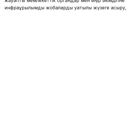
жауапты мемлекеттік органдар мен өңір әкімдігіне
инфрақұрылымдық жобаларды уақтылы жүзеге асыру,
халықты тұрақты коммуналдық қызметтермен қамту
және қысқы маусымға сапалы дайындықты
қамтамасыз ету бойынша нақты тапсырмалар
берілді.
Осыған дейін Нұрлыбек Нәлібаев Алматы
әуежайын жаңғырту қарқынын
сынға алған
болатын.
Үкімет
Өнеркәсіп
Экономика
Алматы облысы
Айдар Оспаналиев
Авторлар
16:18, 16 Қазан 2025