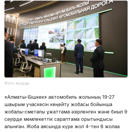
Фото: Ақорда
«Алматы–Бішкек» автомобиль жолының 19-27
шақырым учаскесін кеңейту жобасы бойынша
жобалық-сметалық құжаттама әзірленген және биыл 9
сәуірде мемлекеттік сараптама қорытындысы
алынған. Жоба аясында күре жол 4-тен 8 жолаққа