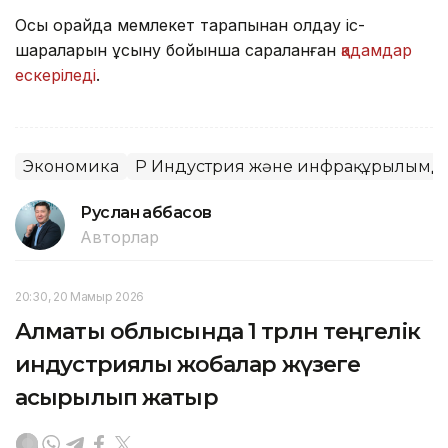
Осы орайда мемлекет тарапынан қолдау іс-
шараларын ұсыну бойынша сараланған
қадамдар
ескеріледі
.
Экономика
ҚР Индустрия және инфрақұрылымды
Руслан Ғаббасов
Авторлар
20:30, 20 Мамыр 2026
Алматы облысында 1 трлн теңгелік
индустриялық жобалар жүзеге
асырылып жатыр