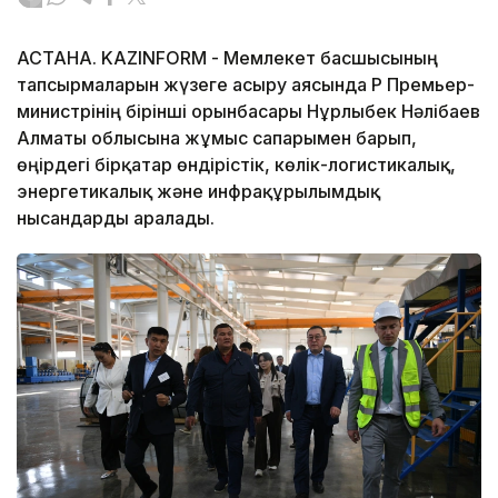
АСТАНА. KAZINFORM - Мемлекет басшысының
тапсырмаларын жүзеге асыру аясында ҚР Премьер-
министрінің бірінші орынбасары Нұрлыбек Нәлібаев
Алматы облысына жұмыс сапарымен барып,
өңірдегі бірқатар өндірістік, көлік-логистикалық,
энергетикалық және инфрақұрылымдық
нысандарды аралады.