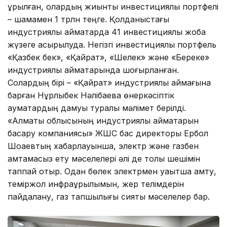
құрылған, олардың жиынтық инвестициялық портфелі
– шамамен 1 трлн теңге. Қолданыстағы
индустриялық аймақтарда 41 инвестициялық жоба
жүзеге асырылуда. Негізгі инвестициялық портфель
«Қазбек бек», «Қайрат», «Шелек» және «Береке»
индустриялық аймақтарында шоғырланған.
Солардың бірі – «Қайрат» индустриялық аймағына
барған Нұрлыбек Нәлібаевқа өнеркәсіптік
аумақтардың дамуы туралы мәлімет берілді.
«Алматы облысының индустриялық аймақтарын
басқару компаниясы» ЖШС бас директоры Ербол
Шоқаевтың хабарлауынша, электр және газбен
қамтамасыз ету мәселелері әлі де толық шешімін
таппай отыр. Одан бөлек электрмен уақытша қамту,
теміржол инфрақұрылымын, жер телімдерін
пайдалану, газ тапшылығы сияқты мәселелер бар.