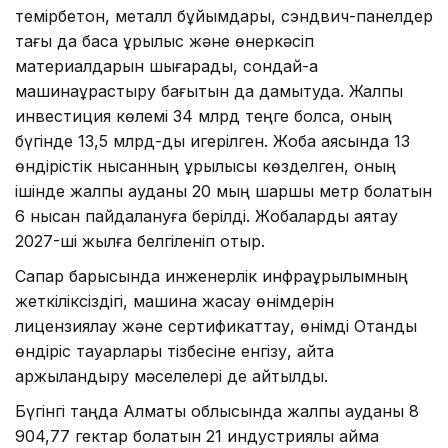
темірбетон, металл бұйымдары, сэндвич-панелдер
тағы да басқа құрылыс және өнеркәсіп
материалдарын шығарады, сондай-ақ
машинақұрастыру бағытын да дамытуда. Жалпы
инвестиция көлемі 34 млрд теңге болса, оның
бүгінде 13,5 млрд-ды игерілген. Жоба аясында 13
өндірістік нысанның құрылысы көзделген, оның
ішінде жалпы ауданы 20 мың шаршы метр болатын
6 нысан пайдалануға берілді. Жобаларды аяқтау
2027-ші жылға белгіленіп отыр.
Сапар барысында инженерлік инфрақұрылымның
жеткіліксіздігі, машина жасау өнімдерін
лицензиялау және сертификаттау, өнімді Отандық
өндіріс тауарлары тізбесіне енгізу, қайта
қаржыландыру мәселелері де айтылды.
Бүгінгі таңда Алматы облысында жалпы ауданы 8
904,77 гектар болатын 21 индустриялық аймақ