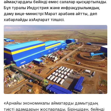
аймақтардағы бейінді емес салалар қысқартылады.
Бұл туралы Индустрия және инфрақұрылымдық
даму вице-министрі Марат Қарабаев айтты, деп
хабарлайды ҚазАқпарат тілшісі.
«Арнайы экономикалық аймақтарды дамытудың
тиісті қадамдарын жоспарладық. Біріншіден, бейінді