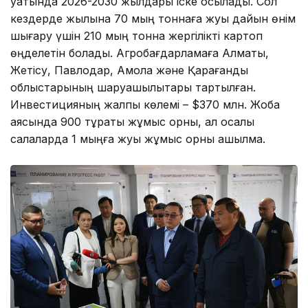
қуатында 2026-2030 жылдары іске қосылады. Сол
кездерде жылына 70 мың тоннаға жуық дайын өнім
шығару үшін 210 мың тонна жергілікті картоп
өңделетін болады. Агробағдарламаға Алматы,
Жетісу, Павлодар, Ақмола және Қарағанды
облыстарының шаруашылықтары тартылған.
Инвестицияның жалпы көлемі – $370 млн. Жоба
аясында 900 тұрақты жұмыс орны, ал қосалқы
салаларда 1 мыңға жуық жұмыс орны ашылмақ.