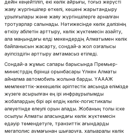
дейін кеңейтіліп, екі көлік айрығы, тоғыз жерүсті
жаяу жүргіншілер өткелі, көшені жарықтандыру
құрылғылары және жаяу жүргіншілерге арналған
тротуарлар салынады. Нәтижесінде көлік дәлізінің
өткізу қабілетін арттыру, көлік жүктемесін азайту,
қала маңындағы елді мекендердің Алматымен көлік
байланысын жақсарту, сондай-ақ жол қозғалысы
қауіпсіздігін арттыру қамтамасыз етіледі.
Сондай-ақ жұмыс сапары барысында Премьер-
министрдің бірінші орынбасары Үлкен Алматы
айналма автомобиль жолына барды. ҮАААЖ
мемлекеттік-жекешелік әріптестік аясында елімізде
жүзеге асырылған ең ірі инфрақұрылымдық
жобалардың бірі әрі елдің көлік-логистикалық
әлеуетінде елеулі орын алады. Жобаның толық іске
қосылуы Алматы қаласындағы көлік жүктемесін
едәуір төмендетуге, транзиттік ағындарды
мегаполис аумағынан шығаруға, халықаралық көлік