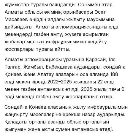
жұмыстар туралы баяндалды. Сонымен қатар
Алматы облысы әкімінің орынбасары Әсет
Масабаев өңірдің алдағы жылыту маусымына
дайындығы, Алматы агломерациясындағы елді
мекендерді газбен қамту, жүзеге асырылған
жобалар мен газ инфрақұрылымын кеңейту
жоспарлары туралы айтты.
Алматы агломерациясы құрамына Қарасай, Іле,
Талғар, Жамбыл, Еңбекшіқазақ аудандары, сондай-ақ
Қонаев және Алатау қалаларын қоса алғанда 188
елді мекен кіреді. 2022–2025 жылдары 22 елді
мекен газбен қамтамасыз етілді. 2026 жылы тағы 9
елді мекенді газбен қамту жоспарланып отыр.
Сондай-ақ Қонаев қаласының жылу инфрақұрылымын
жаңғырту мәселелеріне ерекше назар аударылды.
Қаладағы орталық қазандық облыс орталығын
жылумен және ыстық сумен қамтамасыз етеді.