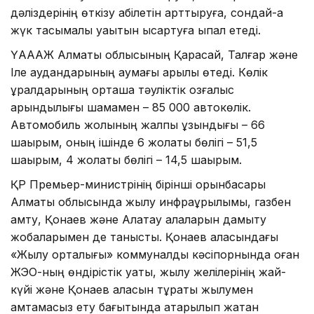
дәліздерінің өткізу қабілетін арттыруға, сондай-ақ
жүк тасымалы уақытын қысқартуға ықпал етеді.
ҮАААЖ Алматы облысының Қарасай, Талғар және
Іле аудандарының аумағы арқылы өтеді. Көлік
құралдарының орташа тәуліктік қозғалыс
қарқындылығы шамамен – 85 000 автокөлік.
Автомобиль жолының жалпы ұзындығы – 66
шақырым, оның ішінде 6 жолақты бөлігі – 51,5
шақырым, 4 жолақты бөлігі – 14,5 шақырым.
ҚР Премьер-министрінің бірінші орынбасары
Алматы облысында жылу инфрақұрылымы, газбен
қамту, Қонаев және Алатау қалаларын дамыту
жобаларымен де танысты. Қонаев қаласындағы
«Жылу орталығы» коммуналдық кәсіпорнында оған
ЖЭО-ның өндірістік қуаты, жылу желілерінің жай-
күйі және Қонаев қаласын тұрақты жылумен
қамтамасыз ету бағытында атқарылып жатқан