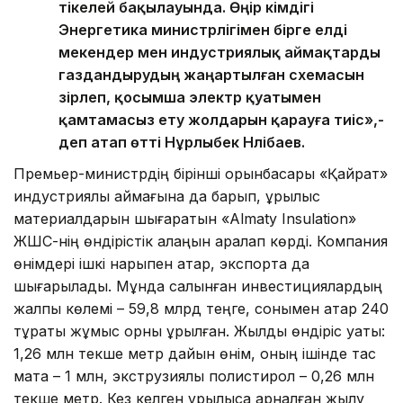
тікелей бақылауында. Өңір әкімдігі
Энергетика министрлігімен бірге елді
мекендер мен индустриялық аймақтарды
газдандырудың жаңартылған схемасын
әзірлеп, қосымша электр қуатымен
қамтамасыз ету жолдарын қарауға тиіс»,-
деп атап өтті Нұрлыбек Нәлібаев.
Премьер-министрдің бірінші орынбасары «Қайрат»
индустриялық аймағына да барып, құрылыс
материалдарын шығаратын «Аlmaty Insulation»
ЖШС-нің өндірістік алаңын аралап көрді. Компания
өнімдері ішкі нарықпен қатар, экспортқа да
шығарылады. Мұнда салынған инвестициялардың
жалпы көлемі – 59,8 млрд теңге, сонымен қатар 240
тұрақты жұмыс орны құрылған. Жылдық өндіріс қуаты:
1,26 млн текше метр дайын өнім, оның ішінде тас
мақта – 1 млн, экструзиялық полистирол – 0,26 млн
текше метр. Кез келген құрылысқа арналған жылу