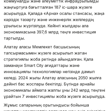
коммуналдық және әлеуметтік инфрақұрылымды
жаңғыртуға бағытталған 187 іс-шара жүзеге
асырылуда. Қалада «Арна» қосалқы стансасы, жаңа
кәріздік тазарту және инженерлік желілердің
құрылысы жүргізілуде. Кейінгі жылдары қала
экономикасына 397,6 млрд теңге инвестиция
тартылды.
Алатау қаласы Мемлекет басшысының
тапсырмасымен жүзеге асырылып жатқан
стратегиялық жоба ретінде айқындалған. Қала
заманауи Smart City қағидаттары және
инновациялық технологиялар негізінде дамып
келеді. 2024 жылы Алатау қаласының 2050 жылға
дейінгі бас жоспары бекітілді. Бүгінде арнайы
экономикалық аймақта жалпы құны 242 млрд теңгені
құрайтын 7 инвестициялық жоба жүзеге асырылуда.
Жұмыс сапарының қорытындысы бойынша