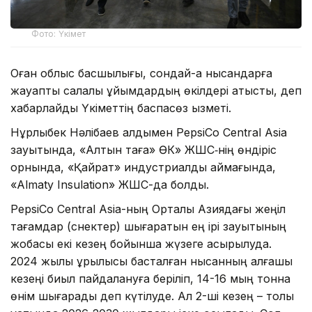
Фото: Үкімет
Оған облыс басшылығы, сондай-ақ нысандарға
жауапты салалық ұйымдардың өкілдері қатысты, деп
хабарлайды Үкіметтің баспасөз қызметі.
Нұрлыбек Нәлібаев алдымен PepsiCo Central Asia
зауытында, «Алтын таға» ӨК» ЖШС‑нің өндіріс
орнында, «Қайрат» индустриалды аймағында,
«Almaty Insulation» ЖШС-да болды.
PepsiCo Central Asia-ның Орталық Азиядағы жеңіл
тағамдар (снектер) шығаратын ең ірі зауытының
жобасы екі кезең бойынша жүзеге асырылуда.
2024 жылы құрылысы басталған нысанның алғашқы
кезеңі биыл пайдалануға беріліп, 14-16 мың тонна
өнім шығарады деп күтілуде. Ал 2-ші кезең – толық