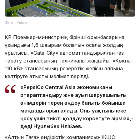
Фото: Үкімет
ҚР Премьер-министрінің бірінші орынбасарына
ұзындығы 1,6 шақырым болатын қосалқы жолдың
құрылысы, «Gate-City» автоматтандырылған газ
тарату стансасының техникалық жағдайы, «Көкпа
110 кВ» стансасының резервтік желісін қалпына
келтіруге қатысты мәлімет берілді.
«PepsiCo Central Asia экономиканы
әртараптандыру және ауыл шаруашылығы
өнімдерін терең өңдеу бағыты бойынша
маңызды орын алады. Оны уақтылы іске
қосу үшін тиісті қолдау көрсетуге әзірміз»,-
деді Нұрлыбек Нәлібаев.
«Алтын Таға» өндірістік компаниясы» ЖШС