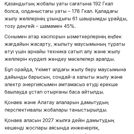
Қазандықтың жобалық қуаты сағатына 192 Гкал
болса, қолданыстағы қуаты – 178 Гкал. Қаладағы
жылу желілерінің ұзындығы 61 шақырымды құрайды,
тозу деңгейі – шамамен 45%.
Сонымен қатар кәсіпорын қызметкерлерінің еңбек
жағдайын жақсарту, жылыту маусымының тұрақты
өтуі үшін арнайы техника сатып алу және жылу
желілерін күрделі жөндеу мәселелері қаралды.
Бұл орайда, Үкімет алдағы жылу беру маусымына
дайындық барысын, сондай-ақ халықты жылу және
электр энергиясымен қамтамасыз етуді ерекше
бақылауда ұстап отырғаны баса айтылды.
Қонаев және Алатау қалаларын дамытудың
перспективалық жобалары таныстырылды.
Қонаев қаласын 2027 жылға дейін дамытудың
кешенді жоспары аясында инженерлік,