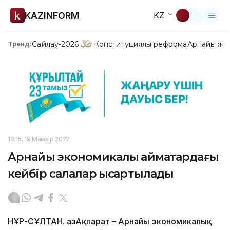
KAZINFORM
KZ
Сайлау-2026
Конституциялық реформа
Арнайы жо
Тренд:
18:15, 19 Мамыр 2022
Арнайы экономикалық аймақтардағы
кейбір салалар қысқартылады
НҰР-СҰЛТАН. ҚазАқпарат – Арнайы экономикалық