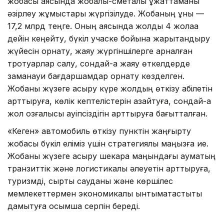
жобасы аясында жобалық-сметалық құжаттаманы
әзірлеу жұмыстары жүргізілуде. Жобаның құны —
17,2 млрд теңге. Оның аясында жолды 4 жолаққа
дейін кеңейту, бүкіл учаске бойына жарықтандыру
жүйесін орнату, жаяу жүргіншілерге арналған
тротуарлар салу, сондай-ақ жаяу өткелдерде
заманауи бағдаршамдар орнату көзделген.
Жобаны жүзеге асыру күре жолдың өткізу қабілетін
арттыруға, көлік кептелістерін азайтуға, сондай-ақ
жол қозғалысы қауіпсіздігін арттыруға бағытталған.
«Кеген» автомобиль өткізу пунктін жаңғырту
жобасы бүкіл еліміз үшін стратегиялық маңызға ие.
Жобаны жүзеге асыру шекара маңындағы аумақтың
транзиттік және логистикалық әлеуетін арттыруға,
туризмді, сыртқы сауданы және көршілес
мемлекеттермен экономикалық ынтымақтастықты
дамытуға қосымша серпін береді.