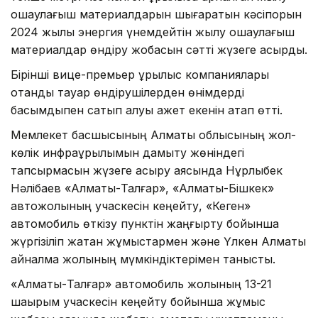
оқшаулағыш материалдарын шығаратын кәсіпорын
2024 жылы энергия үнемдейтін жылу оқшаулағыш
материалдар өндіру жобасын сәтті жүзеге асырды.
Бірінші вице-премьер құрылыс компаниялары
отандық тауар өндірушілерден өнімдерді
басымдықпен сатып алуы қажет екенін атап өтті.
Мемлекет басшысының Алматы облысының жол-
көлік инфрақұрылымын дамыту жөніндегі
тапсырмасын жүзеге асыру аясында Нұрлыбек
Нәлібаев «Алматы-Талғар», «Алматы-Бішкек»
автожолының учаскесін кеңейту, «Кеген»
автомобиль өткізу пунктін жаңғырту бойынша
жүргізіліп жатқан жұмыстармен және Үлкен Алматы
айналма жолының мүмкіндіктерімен танысты.
«Алматы-Талғар» автомобиль жолының 13-21
шақырым учаскесін кеңейту бойынша жұмыс