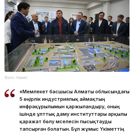
Фото: Үкімет
«Мемлекет басшысы Алматы облысындағы
5 өңірлік индустриялық аймақтың
инфрақұрылымын қаржыландыру, оның
ішінде ұлттық даму институттары арқылы
қаражат бөлу мәселесін пысықтауды
тапсырған болатын. Бұл жұмыс Үкіметтің