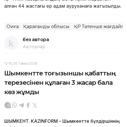
алған 44 жастағы ер адам ауруханаға жатқызылды.
Оқиға
Қарағанды облысы
ҚР Төтенше жағдайла
без автора
Авторлар
12:16, 05 Тамыз 2026
Шымкентте тоғызыншы қабаттың
терезесінен құлаған 3 жасар бала
көз жұмды
ШЫМКЕНТ. KAZINFORM – Шымкентте бүлдіршіннің