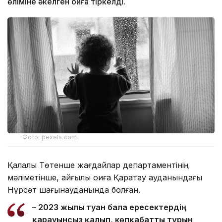
өліміне әкелген оқиға тіркелді.
Фото: pexels.com
Қалалық Төтенше жағдайлар департаментінің
мәліметінше, қайғылы оқиға Қаратау ауданындағы
Нұрсәт шағынауданында болған.
– 2023 жылы туған бала ересектердің
қарауынсыз қалып, көпқабатты тұрғын