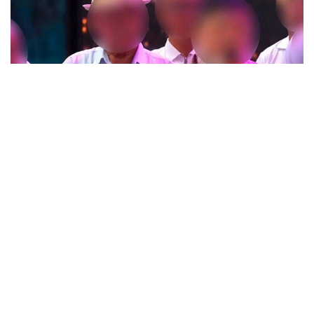
Фото: t.me/POLICE_of_KZ
Түркістан облысында өткен тойлардың бірінде
тілектің орнына діни «уағыз» айтқан ер адамның
видеосы әлеуметтік желіде кеңінен тарады.
Бейнежазбада ол тойларда арақтың қойылмай
жүргенін құптайтынын айтып, ендігі кезекте
музыкадан бас тарту керектігін жеткізген. Сондай-
ақ ерлер мен әйелдердің бірге отыруын шариғатқа