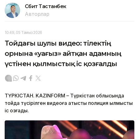
Сәбит Тастанбек
Авторлар
10:49, 05 Тамыз 2026
Тойдағы шулы видео: тілектің
орнына «уағыз» айтқан адамның
үстінен қылмыстық іс қозғалды
ТҮРКІСТАН. KAZINFORM – Түркістан облысында
тойда түсірілген видеоға қатысты полиция қылмыстық
іс қозғады.