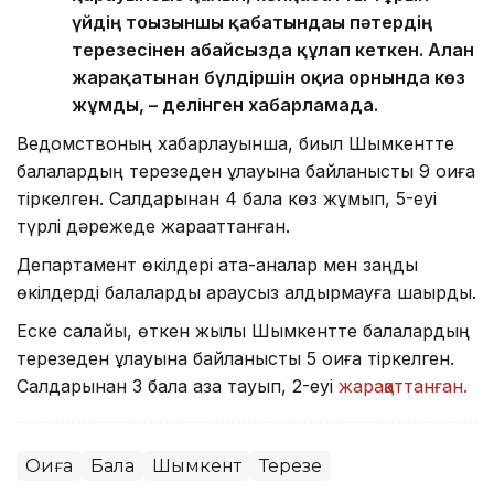
үйдің тоғызыншы қабатындағы пәтердің
терезесінен абайсызда құлап кеткен. Алған
жарақатынан бүлдіршін оқиға орнында көз
жұмды, – делінген хабарламада.
Ведомствоның хабарлауынша, биыл Шымкентте
балалардың терезеден құлауына байланысты 9 оқиға
тіркелген. Салдарынан 4 бала көз жұмып, 5-еуі
түрлі дәрежеде жарақаттанған.
Департамент өкілдері ата-аналар мен заңды
өкілдерді балаларды қараусыз қалдырмауға шақырды.
Еске салайық, өткен жылы Шымкентте балалардың
терезеден құлауына байланысты 5 оқиға тіркелген.
Салдарынан 3 бала қаза тауып, 2-еуі
жарақаттанған.
Оқиға
Бала
Шымкент
Терезе