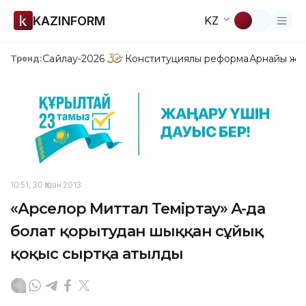
KAZINFORM
KZ
Сайлау-2026
Конституциялық реформа
Арнайы жо
Тренд:
10:51, 30 Қазан 2013
«Арселор Миттал Теміртау» АҚ-да
болат қорытудан шыққан сұйық
қоқыс сыртқа атылды