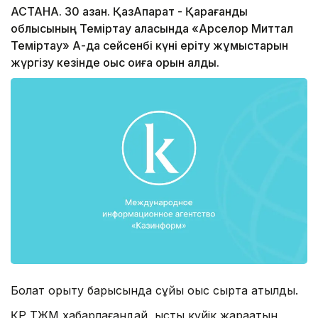
АСТАНА. 30 қазан. ҚазАқпарат - Қарағанды
облысының Теміртау қаласында «Арселор Миттал
Теміртау» Ақ-да сейсенбі күні еріту жұмыстарын
жүргізу кезінде оқыс оқиға орын алды.
Болат қорыту барысында сұйық қоқыс сыртқа атылды.
ҚР ТЖМ хабарлағандай, ыстық күйік жарақатын