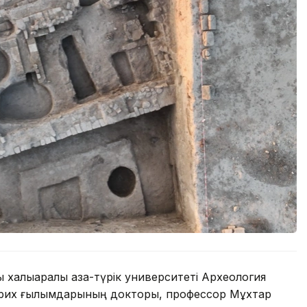
халықаралық қазақ-түрік университеті Археология
тарих ғылымдарының докторы, профессор Мұхтар