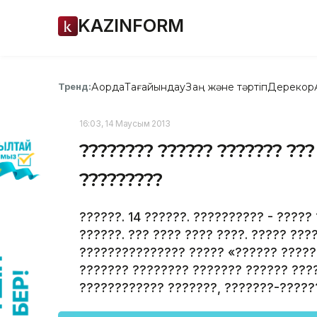
KAZINFORM
Ақорда
Тағайындау
Заң және тәртіп
Дерекқор
Тренд:
16:03, 14 Маусым 2013
???????? ?????? ??????? ??? 
?????????
??????. 14 ??????. ?????????? - ?????
??????. ??? ???? ???? ????. ????? ??
??????????????? ????? «?????? ?????
??????? ???????? ??????? ?????? ???
???????????? ???????, ???????-?????