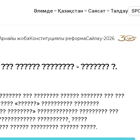
Әлемде
Қазақстан
Саясат
Талдау
SP
Арнайы жоба
Конституциялық реформа
Сайлау-2026
??? ?????? ???????? - ??????? ?.
 ??????? ??? ???????? ?????? ??????? ??? ???
?????? «??????» ?????????? ????????
?? ????????» ????????????? ????????? ???
???????????? ??????????, ?????
??? ?????? ????????? ?????? ?????.