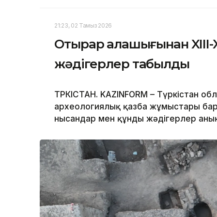
21:23, 02 Тамыз 2026
Отырар қалашығынан XIII-X
жәдігерлер табылды
ТҮРКІСТАН. KAZINFORM – Түркістан 
археологиялық қазба жұмыстары бары
нысандар мен құнды жәдігерлер аны