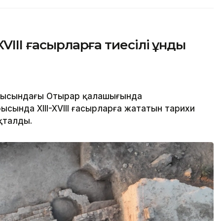
VIII ғасырларға тиесілі құнды
облысындағы Отырар қалашығында
сында XIII-XVIII ғасырларға жататын тарихи
қталды.