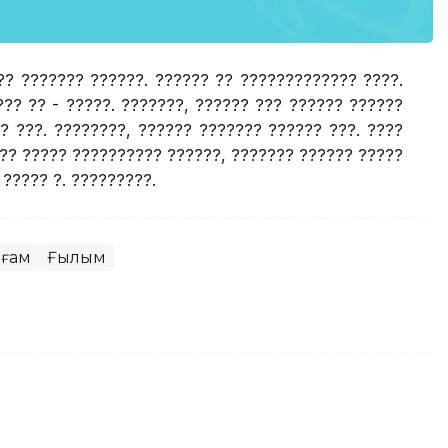
?? ??????? ??????. ?????? ?? ????????????? ????.
??? ?? - ?????. ???????, ?????? ??? ?????? ??????
? ???. ????????, ?????? ??????? ?????? ???. ????
?? ????? ?????????? ??????, ??????? ?????? ?????
 ????? ?. ?????????.
оғам
Ғылым