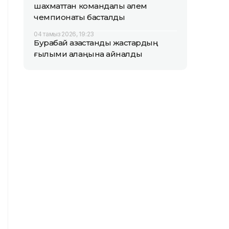
шахматтан командалық әлем
чемпионаты басталды
04 тамыз 2026, 19:23
Бурабай қазақстандық жастардың
ғылыми алаңына айналды