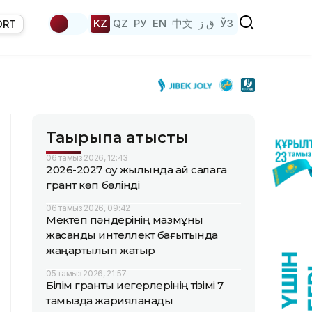
KZ
QZ
РУ
EN
中文
ق ز
ЎЗ
ORT
Тақырыпқа қатысты
06 тамыз 2026, 12:43
2026-2027 оқу жылында қай салаға
грант көп бөлінді
06 тамыз 2026, 09:42
Мектеп пәндерінің мазмұны
жасанды интеллект бағытында
жаңартылып жатыр
05 тамыз 2026, 21:57
Білім гранты иегерлерінің тізімі 7
тамызда жарияланады