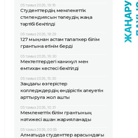
05 тамыз 2026, 19:16
Студенттердің мемлекеттік
стипендиясын төлеудің жаңа
тәртібі бекітілді
05 тамыз 2026, 18:29
127 мыңнан астам талапкер білім
грантына өтінім берді
05 тамыз 2026, 16:30
Мектептердегі каникул мен
емтихан кестесі бекітілді
05 тамыз 2026, 15:30
Заңдағы өзгерістер
колледждердің өндірістік әлеуетін
арттыруға жол ашты
05 тамыз 2026, 10:31
Мемлекеттік білім грантының
нәтижесі қашан жарияланады
05 тамыз 2026, 00:55
Алматыда студенттер арасындағы