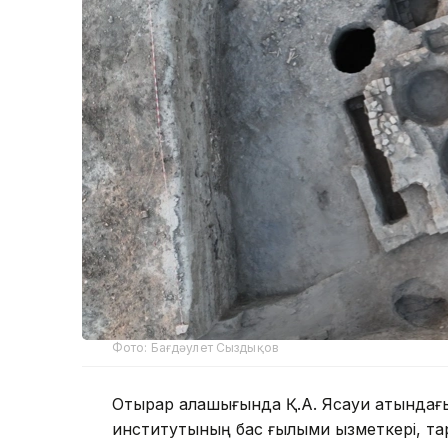
Фото: Бағдәулет Сыздықов
Отырар қалашығында Қ.А. Ясауи атындағы 
институтының бас ғылыми қызметкері, 