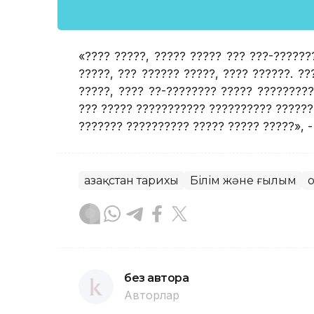
«???? ?????, ????? ????? ??? ???-??????
?????, ??? ?????? ?????, ???? ??????. ??
?????, ???? ??-???????? ????? ?????????
??? ????? ??????????? ?????????? ??????
??????? ?????????? ????? ????? ?????», -
Қазақстан тарихы
Білім және ғылым
Қ
без автора
Авторлар