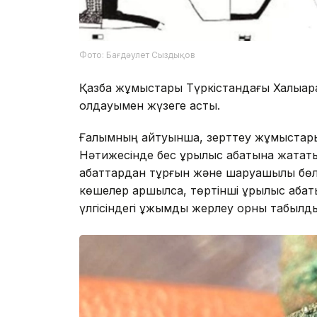
Фото: Бағдәулет Сыздықов
Қазба жұмыстары Түркістандағы Халықара
қолдауымен жүзеге асты.
Ғалымның айтуынша, зерттеу жұмыстары
Нәтижесінде бес құрылыс қабатына жатат
қабаттардан тұрғын және шаруашылық бөл
көшелер аршылса, төртінші құрылыс қаб
үлгісіндегі ұжымдық жерлеу орны табылд