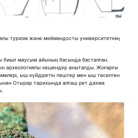
лық туризм және меймандостық университетінің
 биыл маусым айының басында басталған.
ын археологиялық кешендер анықталды. Жоғарғы
мелері, қыш күйдіретін пештер мен қыш төселген
атынан Отырар тарихында алғаш рет дахма
ы.