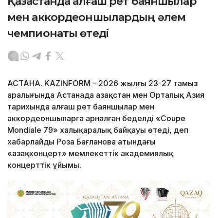
Қазақстанда алғаш рет баяншылар
мен аккордеоншылардың әлем
чемпионаты өтеді
АСТАНА. KAZINFORM – 2026 жылғы 23-27 тамыз
аралығында Астанада Қазақстан мен Орталық Азия
тарихында алғаш рет баяншылар мен
аккордеоншыларға арналған беделді «Coupe
Mondiale 79» халықаралық байқауы өтеді, деп
хабарлайды Роза Бағланова атындағы
«Қазақконцерт» мемлекеттік академиялық
концерттік ұйымы.