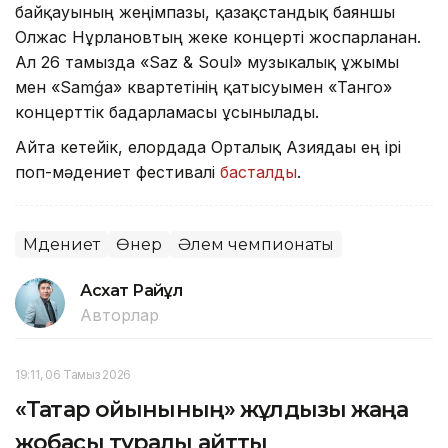
байқауының жеңімпазы, қазақстандық баяншы
Олжас Нұрлановтың жеке концерті жоспарланған.
Ал 26 тамызда «Saz & Soul» музыкалық ұжымы
мен «Samǵa» квартетінің қатысуымен «Танго»
концерттік бағдарламасы ұсынылады.
Айта кетейік, елордада Орталық Азиядағы ең ірі
поп-мәдениет фестивалі
басталды
.
Мәдениет
Өнер
Әлем чемпионаты
Асхат Райқұл
Авторлар
19:11, 06 Тамыз 2026
«Тақтар ойынының» жұлдызы жаңа
жобасы туралы айтты