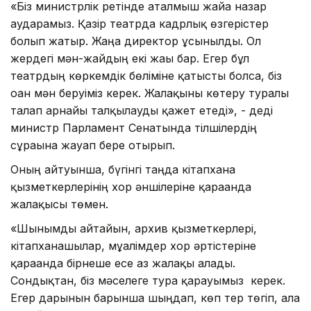
«Біз министрлік ретінде аталмыш жайға назар
аударамыз. Қазір театрда кадрлық өзгерістер
болып жатыр. Жаңа директор ұсынылды. Ол
жердегі мән-жайдың екі жағы бар. Егер бұл
театрдың көркемдік бөліміне қатысты болса, біз
оған мән беруіміз керек. Жалақыны көтеру туралы
талап арнайы талқылауды қажет етеді», - деді
министр Парламент Сенатында тілшілердің
сұрағына жауап бере отырып.
Оның айтуынша, бүгінгі таңда кітапхана
қызметкерлерінің хор әншілеріне қарағанда
жалақысы төмен.
«Шынымды айтайын, архив қызметкерлері,
кітапханашылар, мұғалімдер хор әртістеріне
қарағанда бірнеше есе аз жалақы алады.
Сондықтан, біз мәселеге тура қарауымыз керек.
Егер дарынын барынша шыңдап, көп тер төгіп, алға