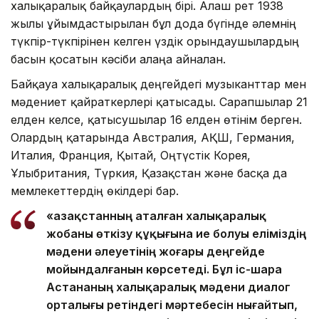
халықаралық байқаулардың бірі. Алғаш рет 1938
жылы ұйымдастырылған бұл дода бүгінде әлемнің
түкпір-түкпірінен келген үздік орындаушылардың
басын қосатын кәсіби алаңға айналған.
Байқауға халықаралық деңгейдегі музыканттар мен
мәдениет қайраткерлері қатысады. Сарапшылар 21
елден келсе, қатысушылар 16 елден өтінім берген.
Олардың қатарында Австралия, АҚШ, Германия,
Италия, Франция, Қытай, Оңтүстік Корея,
Ұлыбритания, Түркия, Қазақстан және басқа да
мемлекеттердің өкілдері бар.
«Қазақстанның аталған халықаралық
жобаны өткізу құқығына ие болуы еліміздің
мәдени әлеуетінің жоғары деңгейде
мойындалғанын көрсетеді. Бұл іс-шара
Астананың халықаралық мәдени диалог
орталығы ретіндегі мәртебесін нығайтып,