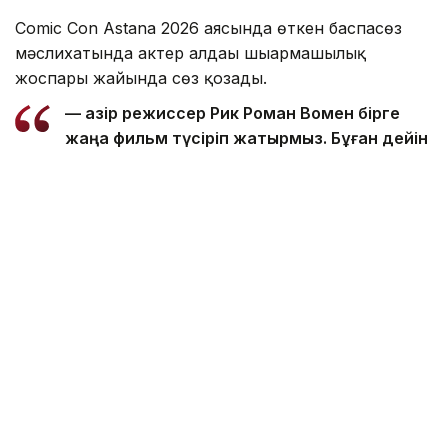
Comic Con Astana 2026 аясында өткен баспасөз
мәслихатында актер алдағы шығармашылық
жоспары жайында сөз қозғады.
— Қазір режиссер Рик Роман Вомен бірге
жаңа фильм түсіріп жатырмыз. Бұған дейін
де онымен бірге жұмыс істедім. Оның Shot
Caller фильмі мен үшін ең маңызды
туындылардың бірі. Сондықтан бұл жоба
да ерекше болады деп ойлаймын, — деді
Николай Костер-Вальдау.
Актер жаңа фильмі туралы әзірге толық ақпарат
бере алмайтынын жеткізді. Дегенмен бұл жоба
өзіне ерекше жақын екенін атап өтті.
Сондай-ақ ол қазір сценарийдің қызықты
болғанынан бұрын, айтары бар туындыларды
таңдауға мән беретінін жасрмады.