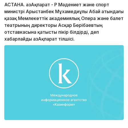
АСТАНА. ҚазАқпарат - ҚР Мәдениет және спорт
министрі Арыстанбек Мұхамедиұлы Абай атындағы
қазақ Мемлекеттік академиялық Опера және балет
театрының директоры Асқар Бөрібаевтың
отставкасына қатысты пікір білдірді, деп
хабарлайды ҚазАқпарат тілшісі.