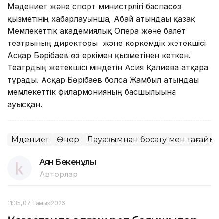
Мәдениет және спорт министрлігі баспасөз
қызметінің хабарлауынша, Абай атындағы қазақ
Мемлекеттік академиялық Опера және балет
театрының директоры және көркемдік жетекшісі
Асқар Бөрібаев өз еркімен қызметінен кеткен.
Театрдың жетекшісі міндетін Асия Қалиева атқара
тұрады. Асқар Бөрібаев болса Жамбыл атындағы
мемлекеттік филармонияның басшылығына
ауысқан.
Мәдениет
Өнер
Лауазымнан босату мен тағайы
Аян Бекенұлы
Авторлар
11:35, 07 Тамыз 2026