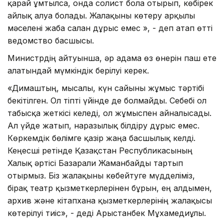
қарай ұмтылса, онда солист бола отырып, көбірек
айлық алуға болады. Жалақыны көтеру арқылы
мәселені жаба салған дұрыс емес », - деп атап өтті
ведомство басшысы.
Министрдің айтуынша, әр адамға өз өнерін паш ете
алатындай мүмкіндік берілуі керек.
«Димаштың, мысалы, күн сайынғы жұмыс тәртібі
бекітілген. Ол тіпті үйінде де болмайды. Себебі ол
табысқа жеткісі келеді, ол жұмыспен айналысады.
Ал үйде жатып, наразылық білдіру дұрыс емес.
Көркемдік бөлімге қазір жаңа басшылық келді.
Кеңесші ретінде Қазақстан Республикасының
Халық әртісі Базарғали Жаманбайды тартып
отырмыз. Біз жалақыны көбейтуге мүдделіміз,
бірақ театр қызметкерлерінен бұрын, ең алдымен,
архив және кітапхана қызметкерлерінің жалақысы
көтерілуі тиіс», - деді Арыстанбек Мұхамедиұлы.