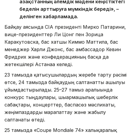
Қазақстанның әлемдік мәдени кеңістіктегі
беделін арттыруға мүмкіндік береді», –
делінген хабарламада.
Байқау аясында CIA президенті Мирко Патарини,
вице-президенттер Ли Цонг пен Зорица
Каракутовска, бас хатшы Киммо Маттила, бас
менеджер Харли Джонс, бас амбассадор Кевин
Фридрих және конфедерацияның басқа да
жетекшілері Астанаға келеді.
23 тамызда қатысушылардың жеребе тарту рәсімі
өтсе, 24 тамызда байқаудың салтанатты ашылуы
ұйымдастырылады. 25–27 тамыз аралығында
конкурс тыңдаулары, шығармашылық шеберлік
сабақтары, концерттер, баспасөз мәслихаты,
жеңімпаздарды марапаттау және жабылу
салтанаты өтеді.
25 тамызда «Coupe Mondiale 74» халықаралық