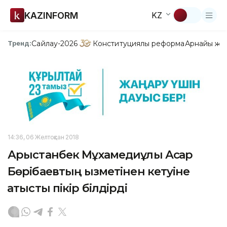
KAZINFORM
KZ
Сайлау-2026
Конституциялық реформа
Арнайы жо
Тренд:
14:36, 06 Желтоқсан 2018
Арыстанбек Мұхамедиұлы Асқар
Бөрібаевтың қызметінен кетуіне
қатысты пікір білдірді