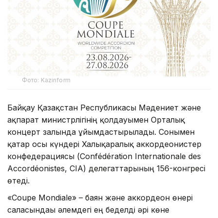
Фото: Kazinform
Байқау Қазақстан Республикасы Мәдениет және
ақпарат министрлігінің қолдауымен Орталық
концерт залында ұйымдастырылады. Сонымен
қатар осы күндері Халықаралық аккордеонистер
конфедерациясы (Confédération Internationale des
Accordéonistes, CIA) делегаттарының 156-конгресі
өтеді.
«Coupe Mondiale» – баян және аккордеон өнері
саласындағы әлемдегі ең беделді әрі көне