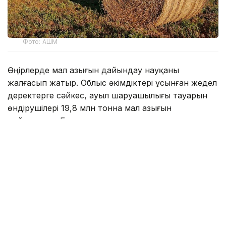
Фото: АШМ
Өңірлерде мал азығын дайындау науқаны
жалғасып жатыр. Облыс әкімдіктері ұсынған жедел
деректерге сәйкес, ауыл шаруашылығы тауарын
өндірушілері 19,8 млн тонна мал азығын
дайындады. Бұл алдағы қысқы малды қорада
ұстау кезеңіне қажетті жоспарлы пішен көлемінің
шамамен 77%.
Қазіргі уақытта 17,1 млн тонна пішен, 1,5 млн тонна
пішендеме, 362,3 мың тонна құрама жем, 91,7 мың
тонна сүрлем және 777,2 мың тонна сабан
дайындалды.
Қысқы малды қорада ұстау кезеңіне қажетті