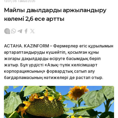
13:01, 06 Тамыз 2026
Майлы дақылдарды қаржыландыру
көлемі 2,6 есе артты
АСТАНА. KAZINFORM – Фермерлер егіс құрылымын
әртараптандыруды күшейтіп, қосылған құны
жоғары дақылдарды өсіруге басымдық беріп
жатыр. Бұл үрдісті «Азық-түлік келісімшарт
корпорациясының» форвардтық сатып алу
бағдарламасының нәтижелері де растап отыр.