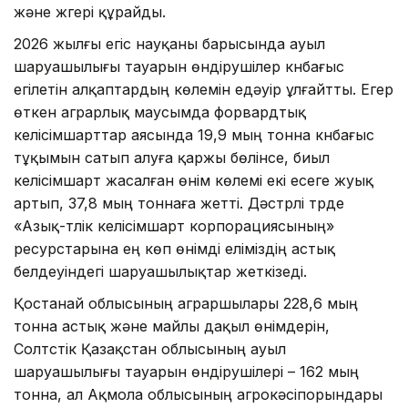
және жүгері құрайды.
2026 жылғы егіс науқаны барысында ауыл
шаруашылығы тауарын өндірушілер күнбағыс
егілетін алқаптардың көлемін едәуір ұлғайтты. Егер
өткен аграрлық маусымда форвардтық
келісімшарттар аясында 19,9 мың тонна күнбағыс
тұқымын сатып алуға қаржы бөлінсе, биыл
келісімшарт жасалған өнім көлемі екі есеге жуық
артып, 37,8 мың тоннаға жетті. Дәстүрлі түрде
«Азық-түлік келісімшарт корпорациясының»
ресурстарына ең көп өнімді еліміздің астық
белдеуіндегі шаруашылықтар жеткізеді.
Қостанай облысының аграршылары 228,6 мың
тонна астық және майлы дақыл өнімдерін,
Солтүстік Қазақстан облысының ауыл
шаруашылығы тауарын өндірушілері – 162 мың
тонна, ал Ақмола облысының агрокәсіпорындары