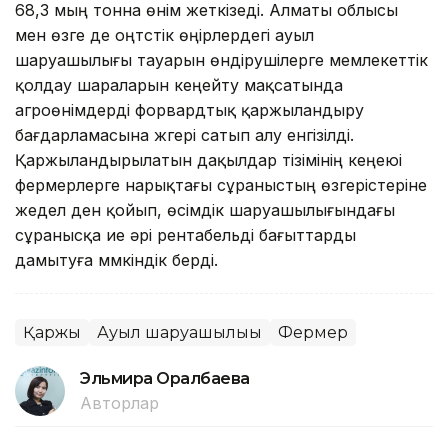
68,3 мың тонна өнім жеткізеді. Алматы облысы
мен өзге де оңтүстік өңірлердегі ауыл
шаруашылығы тауарын өндірушілерге мемлекеттік
қолдау шараларын кеңейту мақсатында
агроөнімдерді форвардтық қаржыландыру
бағдарламасына жүгері сатып алу енгізілді.
Қаржыландырылатын дақылдар тізімінің кеңеюі
фермерлерге нарықтағы сұраныстың өзгерістеріне
жедел ден қойып, өсімдік шаруашылығындағы
сұранысқа ие әрі рентабельді бағыттарды
дамытуға мүмкіндік берді.
Қаржы
Ауыл шаруашылығы
Фермер
Эльмира Оралбаева
Авторлар