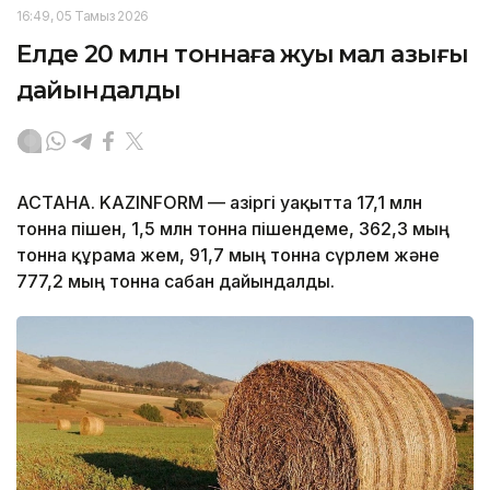
16:49, 05 Тамыз 2026
Елде 20 млн тоннаға жуық мал азығы
дайындалды
АСТАНА. KAZINFORM — Қазіргі уақытта 17,1 млн
тонна пішен, 1,5 млн тонна пішендеме, 362,3 мың
тонна құрама жем, 91,7 мың тонна сүрлем және
777,2 мың тонна сабан дайындалды.