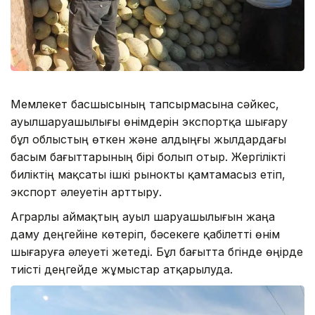
Мемлекет басшысының тапсырмасына сәйкес,
ауылшаруашылығы өнімдерін экспортқа шығару
бұл облыстың өткен және алдыңғы жылдардағы
басым бағыттарының бірі болып отыр. Жергілікті
биліктің мақсаты ішкі рынокты қамтамасыз етіп,
экспорт әлеуетін арттыру.
Аграрлы аймақтың ауыл шаруашылығын жаңа
даму деңгейіне көтеріп, бәсекеге қабілетті өнім
шығаруға әлеуеті жетеді. Бұл бағытта бүгінде өңірде
тиісті деңгейде жұмыстар атқарылуда.