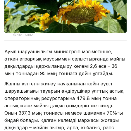
Фото: АШМ
Ауыл шаруашылығы министрлігі мәліметінше,
өткен аграрлық маусыммен салыстырғанда майлы
дақылдарды қаржыландыру көлемі 2,6 есе – 36
мың тоннадан 95 мың тоннаға дейін ұлғайды.
Жалпы күзгі егін жинау науқанынан кейін ауыл
шаруашылығы тауарын өндірушілер ұлттық астық
операторының ресурстарына 479,8 мың тонна
астық және майлы дақыл өнімдерін жеткізеді.
Оның 337,3 мың тоннасы немесе шамамен 70%-ы
бидай болады. Қалған көлемді маржасы жоғары
дақылдар – майлы зығыр, арпа, күнбағыс, рапс