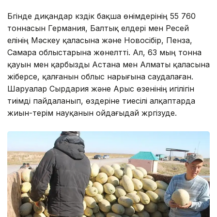
Бүгінде диқандар күздік бақша өнімдерінің 55 760
тоннасын Германия, Балтық елдері мен Ресей
елінің Мәскеу қаласына және Новосібір, Пенза,
Самара облыстарына жөнелтті. Ал, 63 мың тонна
қауын мен қарбызды Астана мен Алматы қаласына
жіберсе, қалғанын облыс нарығына саудалаған.
Шаруалар Сырдария және Арыс өзенініӊ игілігін
тиімді пайдаланып, өздеріне тиесілі алқаптарда
жиын-терім науқанын ойдағыдай жүргізуде.