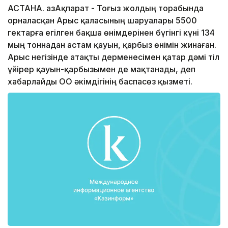
АСТАНА. ҚазАқпарат - Тоғыз жолдың торабында
орналасқан Арыс қаласының шаруалары 5500
гектарға егілген бақша өнімдерінен бүгінгі күні 134
мың тоннадан астам қауын, қарбыз өнімін жинаған.
Арыс негізінде атақты дерменесімен қатар дәмі тіл
үйірер қауын-қарбызымен де мақтанады, деп
хабарлайды ОҚО әкімдігінің баспасөз қызметі.