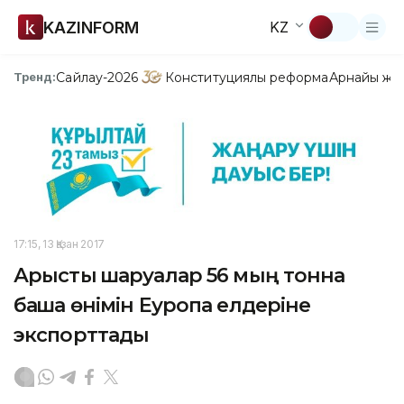
KAZINFORM
KZ
Сайлау-2026
Конституциялық реформа
Арнайы жо
Тренд:
17:15, 13 Қазан 2017
Арыстық шаруалар 56 мың тонна
бақша өнімін Еуропа елдеріне
экспорттады