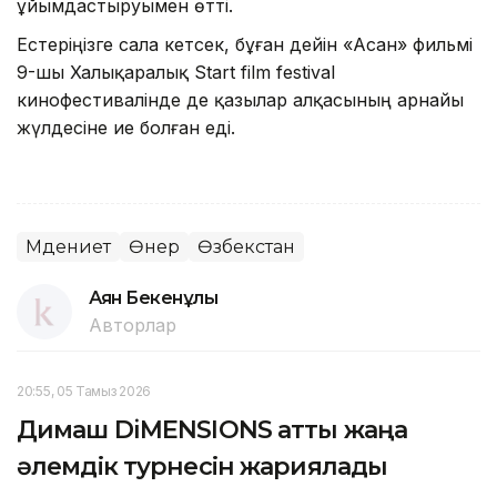
ұйымдастыруымен өтті.
Естеріңізге сала кетсек, бұған дейін «Асан» фильмі
9-шы Халықаралық Start film festival
кинофестивалінде де қазылар алқасының арнайы
жүлдесіне ие болған еді.
Мәдениет
Өнер
Өзбекстан
Аян Бекенұлы
Авторлар
20:55, 05 Тамыз 2026
Димаш DiMENSIONS атты жаңа
әлемдік турнесін жариялады