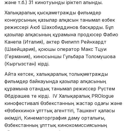
және т.б.) 31 кинотуынды іріктеп алынды.
Халықаралық қысқаметражды фильмдер
конкурсының қазылар алқасын танымал өзбек
режиссері Аюб Шахобиддинов басқарды. Бұл
қазылар алқасының құрамына продюсер Фабио
Канепа (Италия), актер Филипп Рейнхардт
(Швейцария), қоюшы оператор Макс Тцуи
(Германия), киносыншы Гульбара Толомушова
(Кыргызстан) кірді.
Айта кетсек, халықаралық толықметражды
фильмдер байкауында қазылар алқасының
құрамына отандық танымал режиссер Рүстем
Әбдірашев те кірді. IV Халықаралық PROlogue
кинофестивалі Өзбекстанның жастар одағы және
«Өзбеккино» ұлттық агенттігі, Ташкент қаласы
әкімдігі, Кинематорграфия даму орталығы,
Өзбекстанның ұлттық кинокомиссиясының