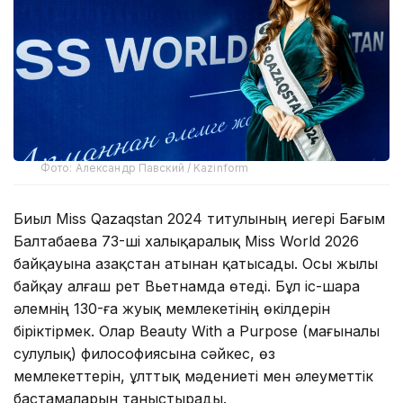
Фото: Александр Павский / Kazinform
Биыл Miss Qazaqstan 2024 титулының иегері Бағым
Балтабаева 73-ші халықаралық Miss World 2026
байқауына Қазақстан атынан қатысады. Осы жылы
байқау алғаш рет Вьетнамда өтеді. Бұл іс-шара
әлемнің 130-ға жуық мемлекетінің өкілдерін
біріктірмек. Олар Beauty With a Purpose (мағыналы
сулулық) философиясына сәйкес, өз
мемлекеттерін, ұлттық мәдениеті мен әлеуметтік
бастамаларын таныстырады.