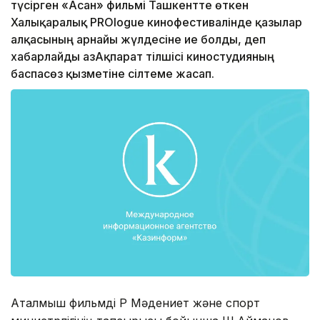
түсірген «Асан» фильмі Ташкентте өткен
Халықаралық PROlogue кинофестивалінде қазылар
алқасының арнайы жүлдесіне ие болды, деп
хабарлайды ҚазАқпарат тілшісі киностудияның
баспасөз қызметіне сілтеме жасап.
Аталмыш фильмді ҚР Мәдениет және спорт