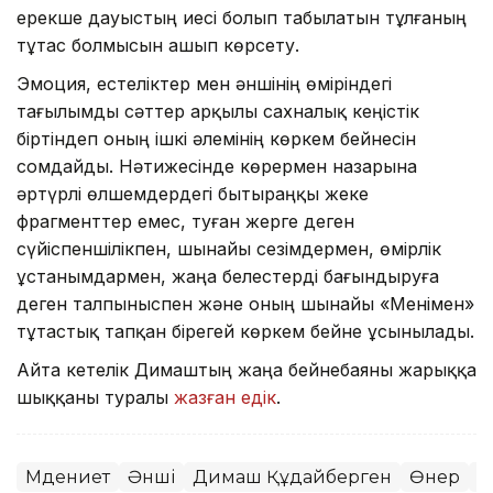
ерекше дауыстың иесі болып табылатын тұлғаның
тұтас болмысын ашып көрсету.
Эмоция, естеліктер мен әншінің өміріндегі
тағылымды сәттер арқылы сахналық кеңістік
біртіндеп оның ішкі әлемінің көркем бейнесін
сомдайды. Нәтижесінде көрермен назарына
әртүрлі өлшемдердегі бытыраңқы жеке
фрагменттер емес, туған жерге деген
сүйіспеншілікпен, шынайы сезімдермен, өмірлік
ұстанымдармен, жаңа белестерді бағындыруға
деген талпыныспен және оның шынайы «Менімен»
тұтастық тапқан бірегей көркем бейне ұсынылады.
Айта кетелік Димаштың жаңа бейнебаяны жарыққа
шыққаны туралы
жазған едік
.
Мәдениет
Әнші
Димаш Құдайберген
Өнер
М