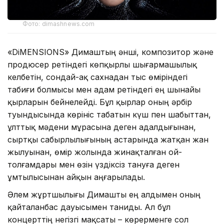
Фото: dimashnews.com
«DiMENSIONS» Димаштың әнші, композитор және
продюсер ретіндегі көпқырлы шығармашылық
келбетін, сондай-ақ сахнадан тыс өміріндегі
табиғи болмысы мен адам ретіндегі ең шынайы
қырларын бейнелейді. Бұл қырлар оның әрбір
туындысында көрініс табатын күш пен шабыттан,
ұлттық мәдени мұрасына деген адалдығынан,
сыртқы сабырлылығының астарында жатқан жан
жылуынан, өмір жолында жинақталған ой-
толғамдары мен өзін үздіксіз тануға деген
ұмтылысынан айқын аңғарылады.
Әлем жұртшылығы Димашты ең алдымен оның
қайталанбас дауысымен таниды. Ал бұл
концерттің негізгі мақсаты – көрерменге сол