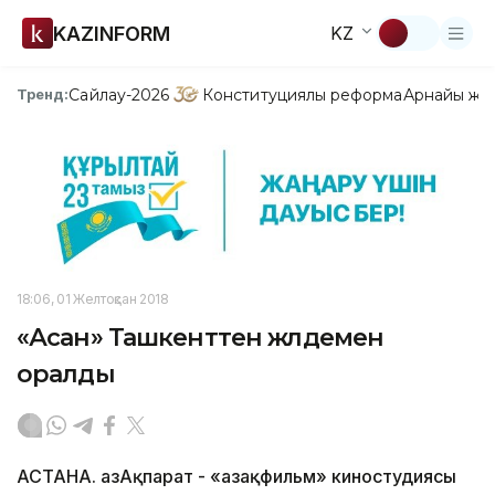
KAZINFORM
KZ
Сайлау-2026
Конституциялық реформа
Арнайы жо
Тренд:
18:06, 01 Желтоқсан 2018
«Асан» Ташкенттен жүлдемен
оралды
АСТАНА. ҚазАқпарат - «Қазақфильм» киностудиясы