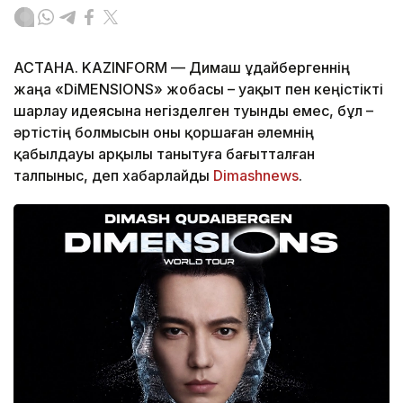
АСТАНА. KAZINFORM — Димаш Құдайбергеннің
жаңа «DiMENSIONS» жобасы – уақыт пен кеңістікті
шарлау идеясына негізделген туынды емес, бұл –
әртістің болмысын оны қоршаған әлемнің
қабылдауы арқылы танытуға бағытталған
талпыныс, деп хабарлайды
Dimashnews
.