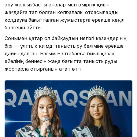
ару жалғызбасты аналар мен өмірлік қиын
жағдайға тап болған көпбалалы отбасыларды
қолдауға бағытталған жұмыстарға ерекше көңіл
бөлгенін айтты.
Сонымен қатар ол байқаудың негізгі кезеңдерінің
бірі — ұлттық киімді таныстыру бөліміне ерекше
дайындалған. Бағым Балтабаева биыл қазақ
әйелінің бейнесін жаңа бағытта таныстыруды
жоспарла отырғанын атап өтті.