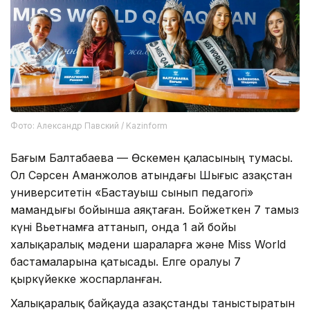
Фото: Александр Павский / Kazinform
Бағым Балтабаева — Өскемен қаласының тумасы.
Ол Сәрсен Аманжолов атындағы Шығыс Қазақстан
университетін «Бастауыш сынып педагогі»
мамандығы бойынша аяқтаған. Бойжеткен 7 тамыз
күні Вьетнамға аттанып, онда 1 ай бойы
халықаралық мәдени шараларға және Miss World
бастамаларына қатысады. Елге оралуы 7
қыркүйекке жоспарланған.
Халықаралық байқауда Қазақстанды таныстыратын