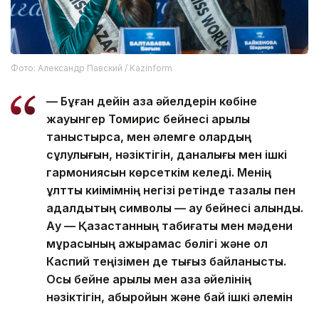
Фото: Александр Павский / Kazinform
— Бұған дейін қазақ әйелдерін көбіне
жауынгер Томирис бейнесі арқылы
таныстырса, мен әлемге олардың
сұлулығын, нәзіктігін, даналығы мен ішкі
гармониясын көрсеткім келеді. Менің
ұлттық киімімнің негізі ретінде тазалық пен
адалдықтың символы — аққу бейнесі алынды.
Аққу — Қазақстанның табиғаты мен мәдени
мұрасының ажырамас бөлігі және ол
Каспий теңізімен де тығыз байланысты.
Осы бейне арқылы мен қазақ әйелінің
нәзіктігін, абыройын және бай ішкі әлемін
жеткізгім келеді, — деді Бағым