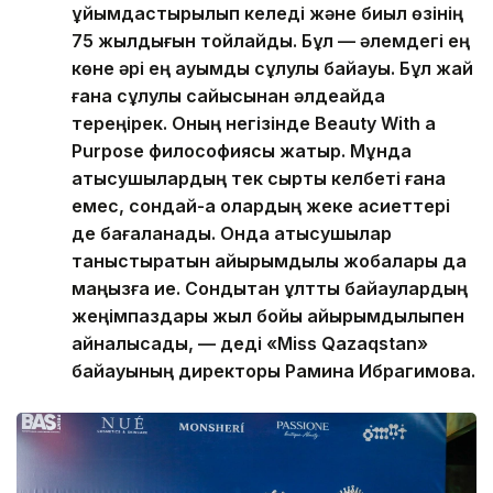
ұйымдастырылып келеді және биыл өзінің
75 жылдығын тойлайды. Бұл — әлемдегі ең
көне әрі ең ауқымды сұлулық байқауы. Бұл жай
ғана сұлулық сайысынан әлдеқайда
тереңірек. Оның негізінде Beauty With a
Purpose философиясы жатыр. Мұнда
қатысушылардың тек сыртқы келбеті ғана
емес, сондай-ақ олардың жеке қасиеттері
де бағаланады. Онда қатысушылар
таныстыратын қайырымдылық жобалары да
маңызға ие. Сондықтан ұлттық байқаулардың
жеңімпаздары жыл бойы қайырымдылықпен
айналысады, — деді «Miss Qazaqstan»
байқауының директоры Рамина Ибрагимова.