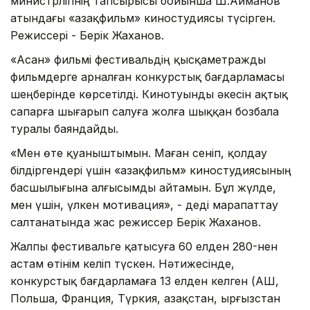
министрлігінің тапсырысы бойынша Ш.Айманов
атындағы «Қазақфильм» киностудиясы түсірген.
Режиссері - Берік Жаханов.
«Асан» фильмі фестивальдің қысқаметражды
фильмдерге арналған конкурстық бағдарламасы
шеңберінде көрсетілді. Кинотуынды әкесін ақтық
сапарға шығарып салуға жолға шыққан бозбала
туралы баяндайды.
«Мен өте қуаныштымын. Маған сеніп, қолдау
білдіргендері үшін «Қазақфильм» киностудиясының
басшылығына алғысымды айтамын. Бұл жүлде,
мен үшін, үлкен мотивация», - деді марапаттау
салтанатында жас режиссер Берік Жаханов.
Жалпы фестивальге қатысуға 60 елден 280-нен
астам өтінім келіп түскен. Нәтижесінде,
конкурстық бағдарламаға 13 елден келген (АҚШ,
Польша, Франция, Түркия, Қазақстан, Қырғызстан