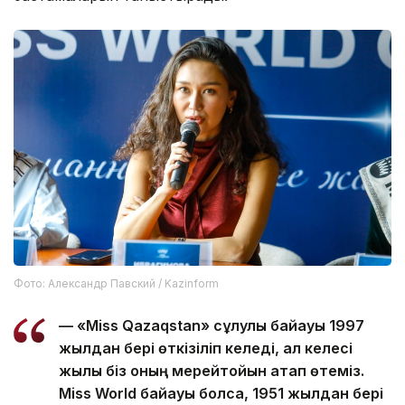
Фото: Александр Павский / Kazinform
— «Miss Qazaqstan» сұлулық байқауы 1997
жылдан бері өткізіліп келеді, ал келесі
жылы біз оның мерейтойын атап өтеміз.
Miss World байқауы болса, 1951 жылдан бері