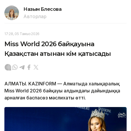
Назым Бөлесова
Авторлар
17:28, 05 Тамыз 2026
Miss World 2026 байқауына
Қазақстан атынан кім қатысады
АЛМАТЫ. KAZINFORM — Алматыда халықаралық
Miss World 2026 байқауы алдындағы дайындыққа
арналған баспасөз мәслихаты өтті.