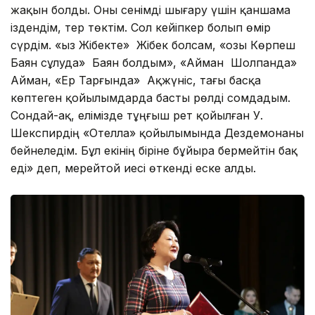
жақын болды. Оны сенімді шығару үшін қаншама
іздендім, тер төктім. Сол кейіпкер болып өмір
сүрдім. «Қыз Жібекте» Жібек болсам, «Қозы Көрпеш
Баян сұлуда» Баян болдым», «Айман Шолпанда»
Айман, «Ер Тарғында» Ақжүніс, тағы басқа
көптеген қойылымдарда басты рөлді сомдадым.
Сондай-ақ, елімізде тұңғыш рет қойылған У.
Шекспирдің «Отелла» қойылымында Дездемонаны
бейнеледім. Бұл екінің біріне бұйыра бермейтін бақ
еді» деп, мерейтой иесі өткенді еске алды.