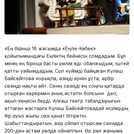
«Ең бірінші 18 жасымда «Еңлік-Кебек»
қойылымындағы Еңліктің бейнесін сомдадым. Бұл
менің ең бірінші басты рөлім еді. Қобалжыдым, іштей
қатты уайымдадым. Сол күйімді байқаған Күләш
Байсейітова «Қорықпа, өзіңді еркін ұста, әрбір
сөзіңді нақты айт. Сенің сөзіңді ең соңғы қатарда
отырған көрермен анық еститін болсын» деп,
ақыл-кеңесін берді. Алғаш театр табалдырығын
аттаған жастарға Күләш Байсейітовадай кісілердің
бір ауыз жылы сөзі қанат бітіретін.
Шабыттандыратын. Қазір ойлап отырсам сахнада
200-ден астам рөлде ойнаппын. Әр рөл жаныма