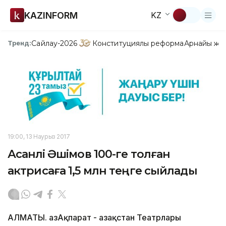
KAZINFORM
KZ
Сайлау-2026
Конституциялық реформа
Арнайы жо
Тренд:
19:00, 13 Наурыз 2017
Асанәлі Әшімов 100-ге толған
актрисаға 1,5 млн теңге сыйлады
АЛМАТЫ. ҚазАқпарат - Қазақстан Театрлары