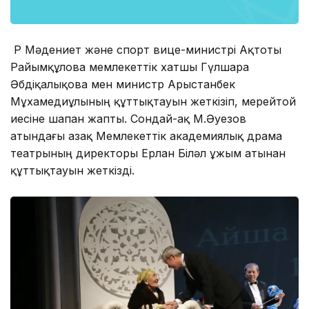
ҚР Мәдениет және спорт вице-министрі Ақтоты
Райымқұлова мемлекеттік хатшы Гүлшара
Әбдіқалықова мен министр Арыстанбек
Мұхамедиұлының құттықтауын жеткізіп, мерейтой
иесіне шапан жапты. Сондай-ақ М.Әуезов
атындағы Қазақ Мемлекеттік академиялық драма
театрының директоры Ерлан Біләл ұжым атынан
құттықтауын жеткізді.