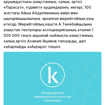
қауымдастығы Қазақстанның халық әртісі
«Парасат», «Құрмет» ордендерінің иегері, 100
жастағы Айша Абдуллинаның өмірі мен
шығармашылығына арналған мерейтойлық кеш
өткізді. Мерейтойлық кеште А.Төкебайқызына
Қазақстан театрлары ассоциациясының атынан 1
500 000 теңге ақшалай сыйлықты Қазақстанның
халық артісі Асанәлі Әшімов тапсырды, деп
хабарлайды ҚазАқпарат тілшісі.