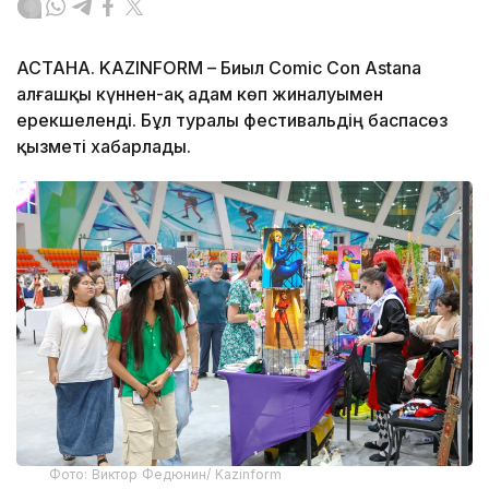
АСТАНА. KAZINFORM – Биыл Comic Con Astana
алғашқы күннен-ақ адам көп жиналуымен
ерекшеленді. Бұл туралы фестивальдің баспасөз
қызметі хабарлады.
Фото: Виктор Федюнин/ Kazinform