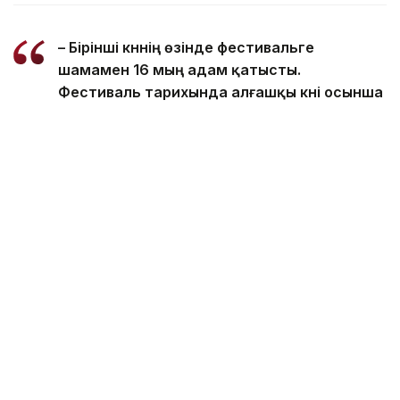
– Бірінші күннің өзінде фестивальге
шамамен 16 мың адам қатысты.
Фестиваль тарихында алғашқы күні осынша
адам алғаш рет жиналып отыр, – деп
хабарлады баспасөз қызметі.