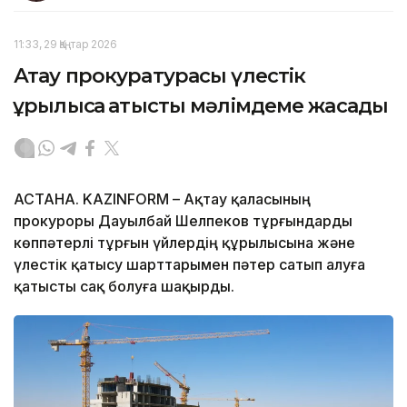
11:33, 29 Қаңтар 2026
Ақтау прокуратурасы үлестік
құрылысқа қатысты мәлімдеме жасады
АСТАНА. KAZINFORM – Ақтау қаласының
прокуроры Дауылбай Шелпеков тұрғындарды
көппәтерлі тұрғын үйлердің құрылысына және
үлестік қатысу шарттарымен пәтер сатып алуға
қатысты сақ болуға шақырды.