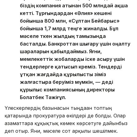
біздің компания атынан 500 млндай ақша
кетті. Тұрғындардан «Әлия» кешені
бойынша 800 млн, «Сұлтан Бейбарыс»
бойынша 1,7 млрд теңге жиналды. Бұл
мәселе өткен жылдың тамызында
басталды. Банкроттан шығару үшін оңалту
шараларын қабылдаймыз. Яғни,
мемлекеттік жобаларды іске асыру үшін
тендерлерге қатысып көреміз. Тендерді
ұтқан жағдайда құрылысты өзіміз
жалғастыра беруіміз мүмкін, — деді
құрылыс компаниясының директоры
Болатбек Тәжіғұл.
Үлескерлердің базынасын тыңдаған топтың
қатарында прокуратура өкілдері де болды. Олар
азаматтарға құқықтық көмек көрсетуге дайынбыз
деп отыр. Яғни, мәселе сот арқылы шешілмек.