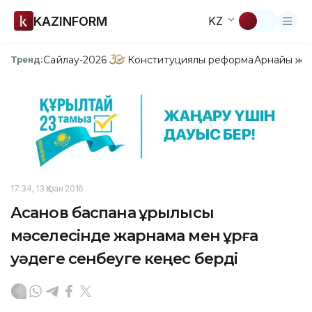
KAZINFORM
KZ
Сайлау-2026
Конституциялық реформа
Арнайы жо
Тренд:
17:34, 13 Қазан 2016
Асанов баспана құрылысы
мәселесінде жарнама мен құрғақ
уәдеге сенбеуге кеңес берді