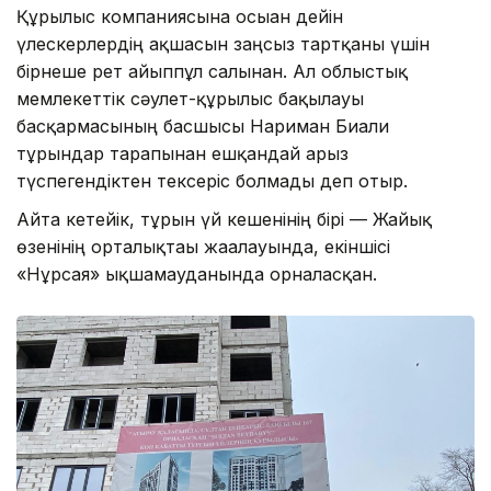
Құрылыс компаниясына осыған дейін
үлескерлердің ақшасын заңсыз тартқаны үшін
бірнеше рет айыппұл салынған. Ал облыстық
мемлекеттік сәулет-құрылыс бақылауы
басқармасының басшысы Нариман Биғали
тұрғындар тарапынан ешқандай арыз
түспегендіктен тексеріс болмады деп отыр.
Айта кетейік, тұрғын үй кешенінің бірі — Жайық
өзенінің орталықтағы жағалауында, екіншісі
«Нұрсая» ықшамауданында орналасқан.