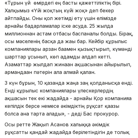
«Тұрғын үй өмірдегі ең басты қажеттіліктің бірі.
Халқымыз «Үйі жоқтың күйі жоқ» деп бекер
айтпайды. Оны қол жетімді ету үшін елімізде
арнайы бағдарламалар іске асуда. 25 жылда
миллионнан астам отбасы баспаналы болды. Бірақ,
осы мәселенің басқа да жағы бар. Кейбір құрылыс
компаниялары арзан бағамен қызықтырып, күмәнді
шарттар ұсынып, көп адамды алдап кетті.
Азаматтар жылдап жинаған ақшасынан айырылып,
армандаған пәтерін ала алмай қалған.
3 күн бұрын, 10 қазанда жаңа заң қолданысқа енді.
Енді құрылыс компаниялары үлескерлердің
ақшасын тек екі жағдайда - арнайы Қор компанияға
кепілдік берсе немесе әкімдіктің рұқсат қағазы
болса ғана тарта алады», - деді Бас прокурор.
Осы ретте Жақып Асанов халыққа әкімдік
рұқсатты қандай жағдайда берілетіндігін де толық