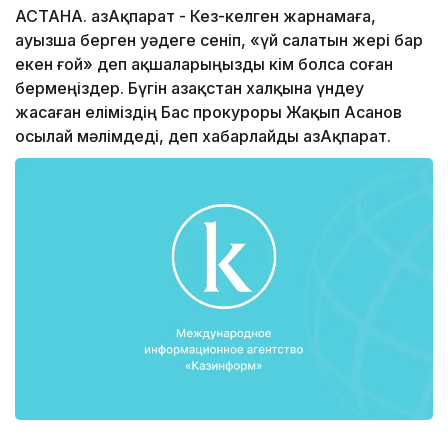
АСТАНА. ҚазАқпарат - Кез-келген жарнамаға,
ауызша берген уәдеге сеніп, «үй салатын жері бар
екен ғой» деп ақшаларыңызды кім болса соған
бермеңіздер. Бүгін Қазақстан халқына үндеу
жасаған еліміздің Бас прокуроры Жақып Асанов
осылай мәлімдеді, деп хабарлайды ҚазАқпарат.