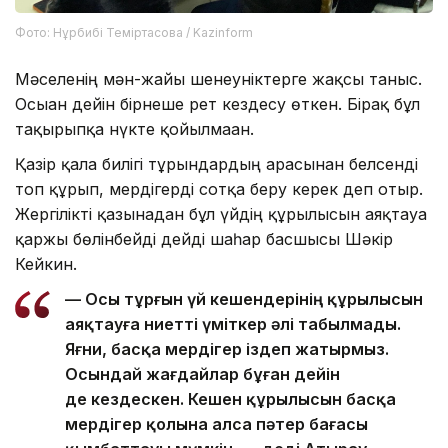
Фото: Нұрбибі Теміртасова / Kazinform
Мәселенің мән-жайы шенеуніктерге жақсы таныс.
Осыған дейін бірнеше рет кездесу өткен. Бірақ бұл
тақырыпқа нүкте қойылмаған.
Қазір қала билігі тұрғындардың арасынан белсенді
топ құрып, мердігерді сотқа беру керек деп отыр.
Жергілікті қазынадан бұл үйдің құрылысын аяқтауға
қаржы бөлінбейді дейді шаһар басшысы Шәкір
Кейкин.
— Осы тұрғын үй кешендерінің құрылысын
аяқтауға ниетті үміткер әлі табылмады.
Яғни, басқа мердігер іздеп жатырмыз.
Осындай жағдайлар бұған дейін
де кездескен. Кешен құрылысын басқа
мердігер қолына алса пәтер бағасы