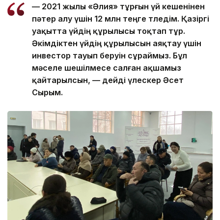
— 2021 жылы «Әлия» тұрғын үй кешенінен
пәтер алу үшін 12 млн теңге төледім. Қазіргі
уақытта үйдің құрылысы тоқтап тұр.
Әкімдіктен үйдің құрылысын аяқтау үшін
инвестор тауып беруін сұраймыз. Бұл
мәселе шешілмесе салған ақшамыз
қайтарылсын, — дейді үлескер Әсет
Сырым.