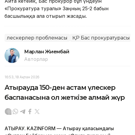
Айта кетейік, Бас прокурор бұл үндеуін
«Прокуратура туралы» Заңның 25-2 бабын
басшылыққа ала отырып жасады.
Үлескерлер проблемасы
ҚР Бас прокуратурасы
Марлан Жиембай
Авторлар
16:53, 18 Ақпан 2026
Атырауда 150-ден астам үлескер
баспанасына қол жеткізе алмай жүр
АТЫРАУ. KAZINFORM — Атырау қаласындағы