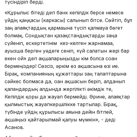
түсіндіріп берді.
«Құрылыс бітеді деп банк кепілдік берсе немесе
үйдің қаңқасы (каркасы) салынып бітсе. Сөйтіп, бұл
заң алаяқтардың қармағына түсіп қалмауға бөгет
болмақ. Сондықтан қазақстандықтарды заңға
сүйеніп, ескертетінім кез-келген жарнамаға,
ауызша берген уәдеге сеніп, «үй салатын жері бар
екен ғой» деп ақшаларыңызды кім болса соған
бермеңіздер! Сөзсіз, әркім өз ақшасына өзі ие.
Бірақ, компанияның құжаттары заң талаптарына
сәйкес болмаса да, оған ақшасын беріп, алданып
қалғандардың алдында жергілікті әкімдік те,
Кепілдік қоры да жауап бермейді. Әрине, алаяқтар
қылмыстық жауапкершілікке тартылар. Бірақ,
түбінде үйдің құрылысы аяғына дейін бітпей,
ақшаңыз қайтарылмай қалуы мүмкін», - деді
Асанов.