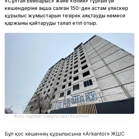
«Сұлтан Бейбарыс» және «Әлия» тұрғын үй
кешендеріне ақша салған 150-ден астам үлескер
құрылыс жұмыстарын тезірек аяқтауды немесе
қаржыны қайтаруды талап етіп отыр.
Фото: Нұрбибі Теміртасова / Kazinform
Бұл қос кешеннің құрылысына «Arkantor» ЖШС