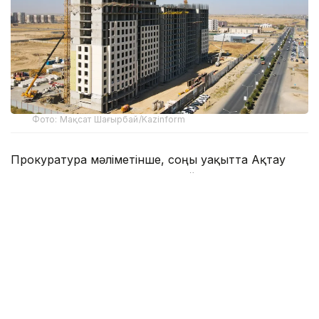
Фото: Мақсат Шағырбай/Kazinform
Прокуратура мәліметінше, соңғы уақытта Ақтау
қаласында көппәтерлі тұрғын үйлердің құрылысына
байланысты тұрғындардың наразылығы жиілеген.
Негізгі мәселелер үлестік құрылыс саласында және
аяқталмаған нысандардың жылу, ауыз су мен
электр желілеріне қосылмауына қатысты болып
отыр.
Прокурорлық қадағалау органы тұрғын үй салуға
берілген рұқсат пәтер сатуға рұқсат болып