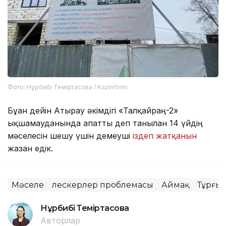
Фото: Нұрбибі Теміртасова / Kazinform
Бұған дейін Атырау әкімдігі «Талқайраң-2»
ықшамауданында апатты деп танылған 14 үйдің
мәселесін шешу үшін демеуші
іздеп жатқанын
жазған едік.
Мәселе
Үлескерлер проблемасы
Аймақ
Тұрғын
Нұрбибі Теміртасова
Авторлар