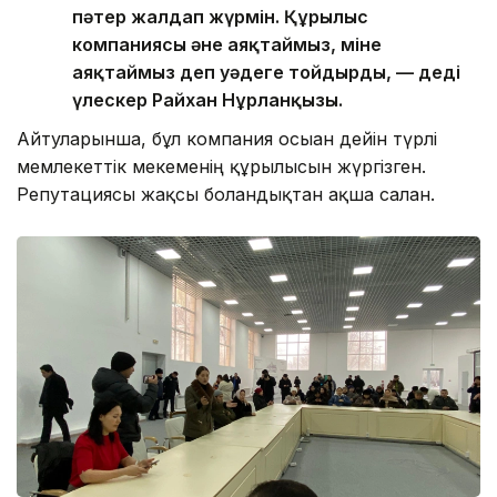
пәтер жалдап жүрмін. Құрылыс
компаниясы әне аяқтаймыз, міне
аяқтаймыз деп уәдеге тойдырды, — деді
үлескер Райхан Нұрланқызы.
Айтуларынша, бұл компания осыған дейін түрлі
мемлекеттік мекеменің құрылысын жүргізген.
Репутациясы жақсы болғандықтан ақша салған.