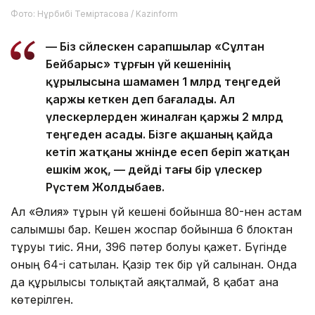
Фото: Нұрбибі Теміртасова / Kazinform
— Біз сөйлескен сарапшылар «Сұлтан
Бейбарыс» тұрғын үй кешенінің
құрылысына шамамен 1 млрд теңгедей
қаржы кеткен деп бағалады. Ал
үлескерлерден жиналған қаржы 2 млрд
теңгеден асады. Бізге ақшаның қайда
кетіп жатқаны жөнінде есеп беріп жатқан
ешкім жоқ, — дейді тағы бір үлескер
Рүстем Жолдыбаев.
Ал «Әлия» тұрғын үй кешені бойынша 80-нен астам
салымшы бар. Кешен жоспар бойынша 6 блоктан
тұруы тиіс. Яғни, 396 пәтер болуы қажет. Бүгінде
оның 64-і сатылған. Қазір тек бір үй салынған. Онда
да құрылысы толықтай аяқталмай, 8 қабат ғана
көтерілген.