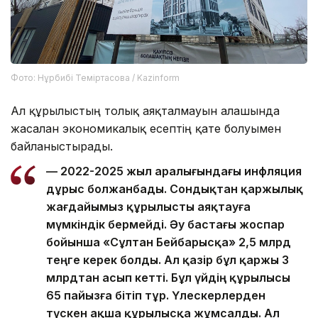
Фото: Нұрбибі Теміртасова / Kazinform
Ал құрылыстың толық аяқталмауын алғашында
жасалған экономикалық есептің қате болуымен
байланыстырады.
— 2022-2025 жыл аралығындағы инфляция
дұрыс болжанбады. Сондықтан қаржылық
жағдайымыз құрылысты аяқтауға
мүмкіндік бермейді. Әу бастағы жоспар
бойынша «Сұлтан Бейбарысқа» 2,5 млрд
теңге керек болды. Ал қазір бұл қаржы 3
млрдтан асып кетті. Бұл үйдің құрылысы
65 пайызға бітіп тұр. Үлескерлерден
түскен ақша құрылысқа жұмсалды. Ал