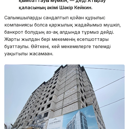
қымбаттауы мүмкін, — деді Атырау
қаласының әкімі Шәкір Кейкин.
Салымшыларды сандалтып қойған құрылыс
компаниясы болса қаржылық жағдайымыз мүшкіл,
банкрот болудың аз-ақ алдында тұрмыз дейді.
Жарты жылдан бері мекеменің есепшоттары
бұғаттаулы. Өйткені, кей мекемелерге төлемді
уақытылы жасамаған.