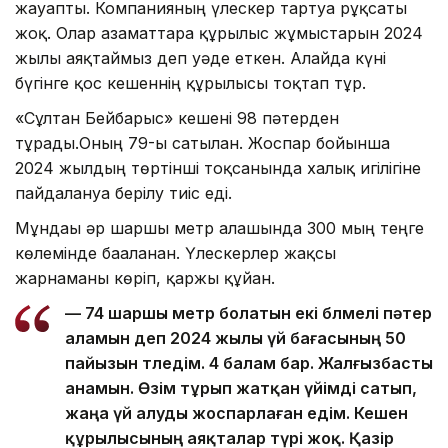
жауапты. Компанияның үлескер тартуға рұқсаты
жоқ. Олар азаматтарға құрылыс жұмыстарын 2024
жылы аяқтаймыз деп уәде еткен. Алайда күні
бүгінге қос кешеннің құрылысы тоқтап тұр.
«Сұлтан Бейбарыс» кешені 98 пәтерден
тұрады.Оның 79-ы сатылған. Жоспар бойынша
2024 жылдың төртінші тоқсанында халық игілігіне
пайдалануға берілу тиіс еді.
Мұндағы әр шаршы метр алғашында 300 мың теңге
көлемінде бағаланған. Үлескерлер жақсы
жарнаманы көріп, қаржы құйған.
— 74 шаршы метр болатын екі бөлмелі пәтер
аламын деп 2024 жылы үй бағасының 50
пайызын төледім. 4 балам бар. Жалғызбасты
анамын. Өзім тұрып жатқан үйімді сатып,
жаңа үй алуды жоспарлаған едім. Кешен
құрылысының аяқталар түрі жоқ. Қазір