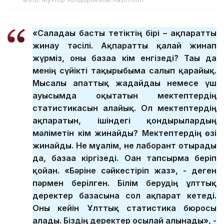
«Саладағы басты тетіктің бірі – ақпаратты
жинау тәсілі. Ақпаратты қалай жинап
жүрміз, оны базаға кім енгізеді? Тағы да
менің сүйікті тақырыбыма салып қарайық.
Мысалы апаттық жағдайдағы немесе үш
ауысымда оқытатын мектептердің
статистикасын алайық. Ол мектептердің
ақпаратын, ішіндегі қондырғылардың
мәліметін кім жинайды? Мектептердің өзі
жинайды. Не мұғалім, не лаборант отырады
да, базаға кіргізеді. Оған тапсырма беріп
қойған. «Бәріне сәйкестіріп жаз», - деген
пәрмен берілген. Білім берудің ұлттық
деректер базасына сол ақпарат кетеді.
Оны кейін Ұлттық статистика бюросы
алады. Біздің деректер осылай алынады», -