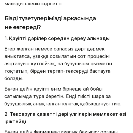
маңызды екенін көрсетті.
Біздің түзетулеріміздің арқасында
не өзгереді?
1. Қауіпті дәрілер сөреден дереу алынады
Егер жалған немесе сапасыз дәрі-дәрмек
анықталса, ұзаққа созылатын сот процесінің
аяқталуын күтпей-ақ, заң бұзушының қызметін
тоқтатып, бірден тергеп-тексеруді бастауға
болады.
Бұған дейін қауіпті өнім бірнеше ай бойы
сатылымда тұра беретін. Енді тиісті шара заң
бұзушылық анықталған күні-ақ қабылдануы тиіс.
2. Тексеруге қажетті дәрі үлгілерін мемлекет өзі
іріктейді
Бұған дейін фармацевтикалық бақылау органы