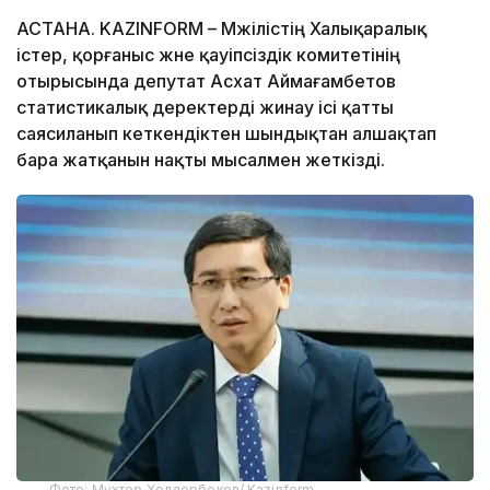
АСТАНА. KAZINFORM – Мәжілістің Халықаралық
істер, қорғаныс және қауіпсіздік комитетінің
отырысында депутат Асхат Аймағамбетов
статистикалық деректерді жинау ісі қатты
саясиланып кеткендіктен шындықтан алшақтап
бара жатқанын нақты мысалмен жеткізді.
Фото: Мухтор Холдорбеков/ Kazinform