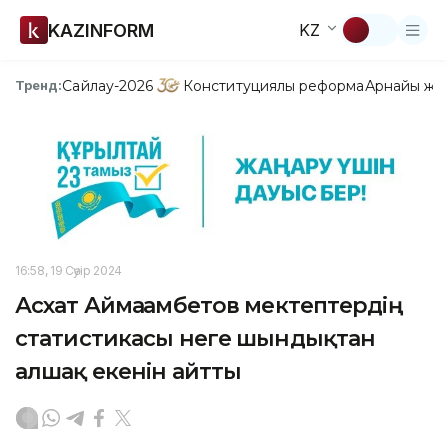
KAZINFORM
KZ
Сайлау-2026
Конституциялық реформа
Арнайы жо
Тренд:
16:58, 19 Сәуір 2024
Асхат Аймағамбетов мектептердің
статистикасы неге шындықтан
алшақ екенін айтты