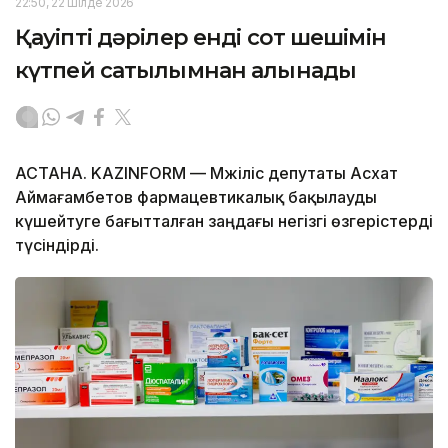
22:50, 22 Шілде 2026
Қауіпті дәрілер енді сот шешімін
күтпей сатылымнан алынады
АСТАНА. KAZINFORM — Мәжіліс депутаты Асхат
Аймағамбетов фармацевтикалық бақылауды
күшейтуге бағытталған заңдағы негізгі өзгерістерді
түсіндірді.