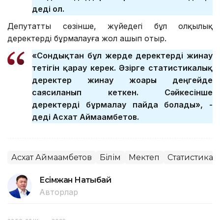
деді ол.
Депутаттың сөзінше, жүйедегі бұл олқылық
деректерді бұрмалауға жол ашып отыр.
«Сондықтан бұл жерде деректерді жинау
тетігін қарау керек. Әзірге статистикалық
деректер жинау жоғары деңгейде
саясиланып кеткен. Сәйкесінше
деректерді бұрмалау пайда болады», -
деді Асхат Аймағамбетов.
Асхат Аймағамбетов
Білім
Мектеп
Статистика
Есімжан Нақтыбай
Авторлар