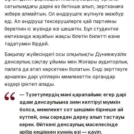
сатылымдағы дәріні өз бетінше алып, зертханаға
жібере алмайтын. Ол өндірушіге жүгінуге мәжбүр
еді. Ал өндіруші тексерушілерге қай партияны
беретінін іс жүзінде өзі шешетін. Бұл студентке
емтиханда жауабын жақсы білетін билетті өзіне
таңдатумен бірдей.
Бақылау жүйесіндегі осы олқылықты Дүниежүзілік
денсаулық сақтау ұйымы мен Жоғары аудиторлық
палата да атап көрсеткен болатын. Енді зерттеуге
арналған дәрі үлгілерін мемлекеттік органдар
өздері іріктеп алады.
— Түзетулердің мәні қарапайым: егер дәрі
адам денсаулығына зиян келтіруі мүмкін
болса, мемлекет сот шешімін бірнеше ай
күтпей, оны сөреден дереу алып тастауы
керек. Өйткені денсаулық мәселесінде
әрбір кешіккен күннің өзі — қауіп.