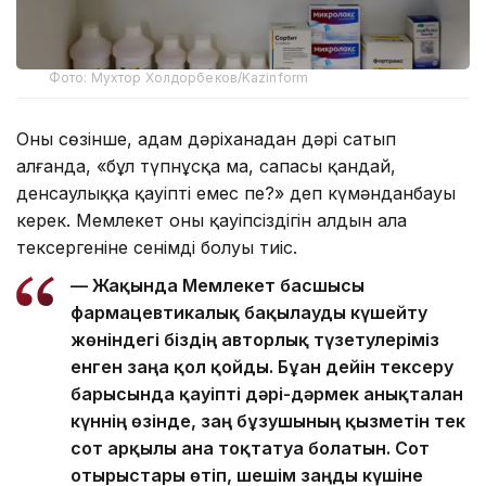
Фото: Мухтор Холдорбеков/Kazinform
Оның сөзінше, адам дәріханадан дәрі сатып
алғанда, «бұл түпнұсқа ма, сапасы қандай,
денсаулыққа қауіпті емес пе?» деп күмәнданбауы
керек. Мемлекет оның қауіпсіздігін алдын ала
тексергеніне сенімді болуы тиіс.
— Жақында Мемлекет басшысы
фармацевтикалық бақылауды күшейту
жөніндегі біздің авторлық түзетулеріміз
енген заңға қол қойды. Бұған дейін тексеру
барысында қауіпті дәрі-дәрмек анықталған
күннің өзінде, заң бұзушының қызметін тек
сот арқылы ғана тоқтатуға болатын. Сот
отырыстары өтіп, шешім заңды күшіне