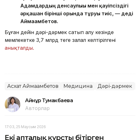
Адамдардың денсаулығы мен қауіпсіздігі
әрқашан бірінші орында тұруы тиіс, — деді
Аймағамбетов.
Бұған дейін дәрі-дәрмек сатып алу кезінде
мемлекетке 3,7 млрд теңге залал келтірілгені
анықталды.
Асхат Аймағамбетов
Медицина
Дәрі-дәрмек
Айнұр Тумакбаева
Авторлар
17:03, 25 Маусым 2026
Екі апталық курсты бітірген