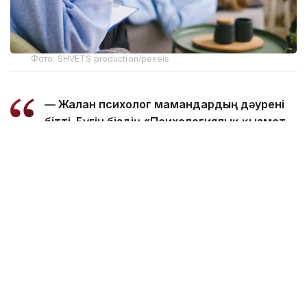
Фото: SHVETS production/pexels
— Жалған психолог мамандардың дәурені
бітті. Бүгін біздің «Психологиялық қызмет
туралы» авторлық заңымыз Сенаттан сәтті
өтіп, Президенттің қол қоюына жіберілді.
Бұған дейін қалай еді? Күйзеліске түскен
адам Инстаграмнан әдемі парақшасы мен
күмәнді сертификаты бар «маманды»
тауып, соңғы ақшасын санап берсе де,
жағдайы тек нашарлай түсетін. Мыңдаған
адамның, отбасының тағдырын күл-талқан
етті. Сала заңмен реттелмегендіктен,
олар ешқандай жауапқа тартылмайтын.