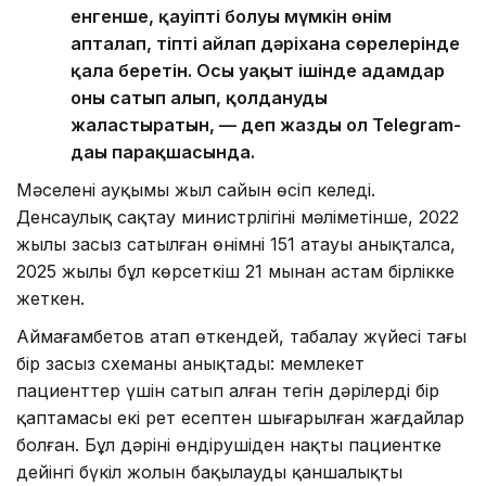
енгенше, қауіпті болуы мүмкін өнім
апталап, тіпті айлап дәріхана сөрелерінде
қала беретін. Осы уақыт ішінде адамдар
оны сатып алып, қолдануды
жалғастыратын, — деп жазды ол Telegram-
дағы парақшасында.
Мәселенің ауқымы жыл сайын өсіп келеді.
Денсаулық сақтау министрлігінің мәліметінше, 2022
жылы заңсыз сатылған өнімнің 151 атауы анықталса,
2025 жылы бұл көрсеткіш 21 мыңнан астам бірлікке
жеткен.
Аймағамбетов атап өткендей, таңбалау жүйесі тағы
бір заңсыз схеманы анықтады: мемлекет
пациенттер үшін сатып алған тегін дәрілердің бір
қаптамасы екі рет есептен шығарылған жағдайлар
болған. Бұл дәрінің өндірушіден нақты пациентке
дейінгі бүкіл жолын бақылаудың қаншалықты