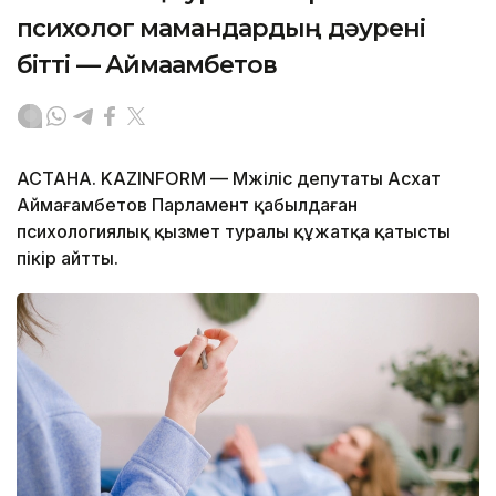
психолог мамандардың дәурені
бітті — Аймағамбетов
АСТАНА. KAZINFORM — Мәжіліс депутаты Асхат
Аймағамбетов Парламент қабылдаған
психологиялық қызмет туралы құжатқа қатысты
пікір айтты.