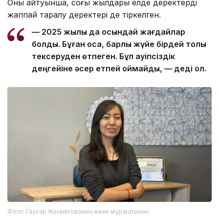
Оның айтуынша, соңғы жылдары елде деректердің
жаппай таралу деректері де тіркелген.
— 2025 жылы да осындай жағдайлар
болды. Бұған қоса, барлық жүйе бірдей толық
тексеруден өтпеген. Бұл қауіпсіздік
деңгейіне әсер етпей қоймайды, — деді ол.
Фото: Гаухар Жахметованың жеке мұрағатынан