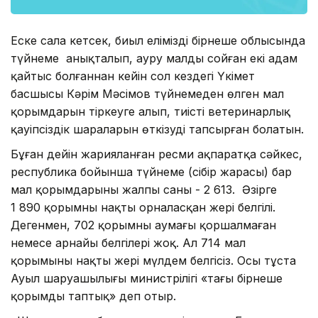
Еске сала кетсек, биыл еліміздің бірнеше облысында
түйнеме анықталып, ауру малды сойған екі адам
қайтыс болғаннан кейін сол кездегі Үкімет
басшысы Кәрім Мәсімов түйнемеден өлген мал
қорымдарын тіркеуге алып, тиісті ветеринарлық
қауіпсіздік шараларын өткізуді тапсырған болатын.
Бұған дейін жарияланған ресми ақпаратқа сәйкес,
республика бойынша түйнеме (сібір жарасы) бар
мал қорымдарының жалпы саны - 2 613. Әзірге
1 890 қорымның нақты орналасқан жері белгілі.
Дегенмен, 702 қорымның аумағы қоршалмаған
немесе арнайы белгілері жоқ. Ал 714 мал
қорымының нақты жері мүлдем белгісіз. Осы тұста
Ауыл шаруашылығы министрілігі «тағы бірнеше
қорымды таптық» деп отыр.