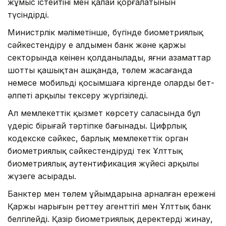
жұмыс істейтіні мен қалай қорғалатынын
түсіндірді.
Министрлік мәліметінше, бүгінде биометриялық
сәйкестендіру ең алдымен банк және қаржы
секторында кеңінен қолданылады, яғни азаматтар
шотты қашықтан ашқанда, төлем жасағанда
немесе мобильді қосымшаға кіргенде олардың бет-
әлпеті арқылы тексеру жүргізіледі.
Ал мемлекеттік қызмет көрсету саласында бұл
үдеріс бірыңғай тәртіпке бағынады. Цифрлық
кодекске сәйкес, барлық мемлекеттік орган
биометриялық сәйкестендіруді тек Ұлттық
биометриялық аутентификация жүйесі арқылы
жүзеге асырады.
Банктер мен төлем ұйымдарына арналған ережені
Қаржы нарығын реттеу агенттігі мен Ұлттық банк
белгілейді. Қазір биометриялық деректерді жинау,