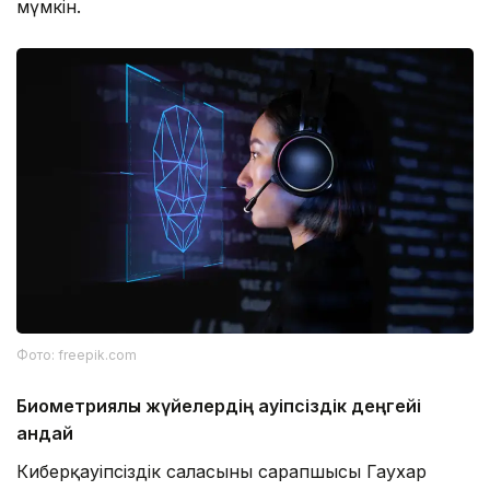
мүмкін.
Фото: freepik.com
Биометриялық жүйелердің қауіпсіздік деңгейі
қандай
Киберқауіпсіздік саласының сарапшысы Гаухар