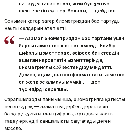
сақтауды талап етеді, яғни бұл құқықтың
шектелетін сәттері болады, — дейді ол.
Сонымен қатар заңгер биометриядан бас тартудың
нақты салдарын атап өтті.
— Азамат биометриядан бас тартқаны үшін
барлық қызметтен шеттетілмейді. Кейбір
цифрлық қызметтерде, әсіресе банктердің
қашықтан көрсететін қызметтерінде,
биометриялық сәйкестендіру міндетті.
Демек, адам дәл сол форматтағы қызметке
қол жеткізе алмауы мүмкін, — деп
түсіндірді сарапшы.
Сарапшылардың пайымынша, биометрияға қатысты
негізгі сұрақ — азаматтың дербес деректерін
басқару құқығы мен цифрлық ортадағы нақты
таңдау еркіндігі қаншалықты сақталады деген
мәселе.