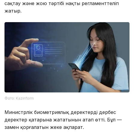
сақтау және жою тәртібі нақты регламенттеліп
жатыр.
Фото: Kazinform
Министрлік биометриялық деректердің дербес
деректер қатарына жататынын атап өтті. Бұл —
заңмен қорғалатын жеке ақпарат.