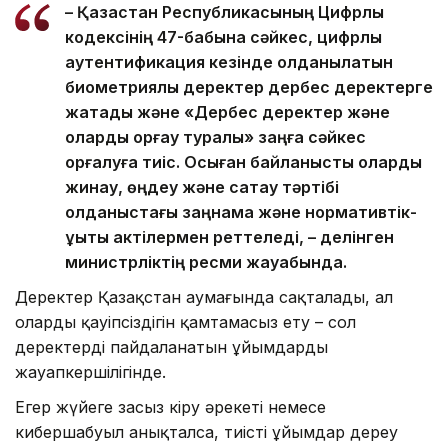
– Қазақстан Республикасының Цифрлық
кодексінің 47-бабына сәйкес, цифрлық
аутентификация кезінде қолданылатын
биометриялық деректер дербес деректерге
жатады және «Дербес деректер және
оларды қорғау туралы» заңға сәйкес
қорғалуға тиіс. Осыған байланысты оларды
жинау, өңдеу және сақтау тәртібі
қолданыстағы заңнама және нормативтік-
құқықтық актілермен реттеледі, – делінген
министрліктің ресми жауабында.
Деректер Қазақстан аумағында сақталады, ал
олардың қауіпсіздігін қамтамасыз ету – сол
деректерді пайдаланатын ұйымдардың
жауапкершілігінде.
Егер жүйеге заңсыз кіру әрекеті немесе
кибершабуыл анықталса, тиісті ұйымдар дереу