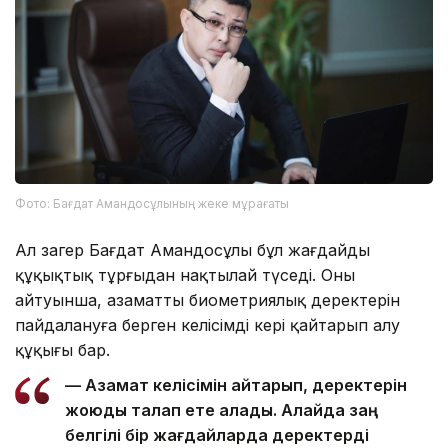
Фото: Бағдат Амандосұлының жеке мұрағаты
Ал заңгер Бағдат Амандосұлы бұл жағдайды
құқықтық тұрғыдан нақтылай түседі. Оның
айтуынша, азаматтың биометриялық деректерін
пайдалануға берген келісімді кері қайтарып алу
құқығы бар.
— Азамат келісімін қайтарып, деректерін
жоюды талап ете алады. Алайда заң
белгілі бір жағдайларда деректерді