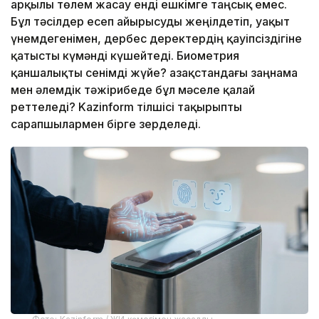
арқылы төлем жасау енді ешкімге таңсық емес.
Бұл тәсілдер есеп айырысуды жеңілдетіп, уақыт
үнемдегенімен, дербес деректердің қауіпсіздігіне
қатысты күмәнді күшейтеді. Биометрия
қаншалықты сенімді жүйе? Қазақстандағы заңнама
мен әлемдік тәжірибеде бұл мәселе қалай
реттеледі? Kazinform тілшісі тақырыпты
сарапшылармен бірге зерделеді.