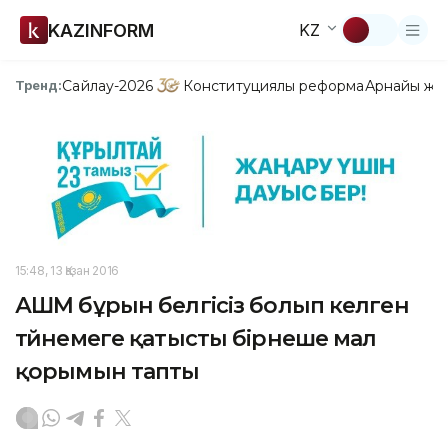
KAZINFORM
KZ
Сайлау-2026
Конституциялық реформа
Арнайы жо
Тренд:
15:48, 13 Қазан 2016
АШМ бұрын белгісіз болып келген
түйнемеге қатысты бірнеше мал
қорымын тапты