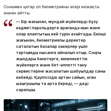
Сонымен қатар ол биометрияның әсері екіжақты
екенін айтты.
— Бір жағынан, мұндай жүйелерді бұзу
кәдімгі парольдерге қарағанда қиын және
олар алаяқтықтың кей түрін азайтады. Екінші
жағынан, биометриялық деректер
сақталатын базалар хакерлер үшін
тартымды нысанға айналып отыр. Соңғы
жылдары банктерге, мемлекеттік
жүйелерге және бет-әлпетті тану
сервистеріне жасалатын шабуылдар саны
көбейді. Қауіпсіздік артқан сайын, оған
қызығушылық та арта береді, — деді
сарапшы.