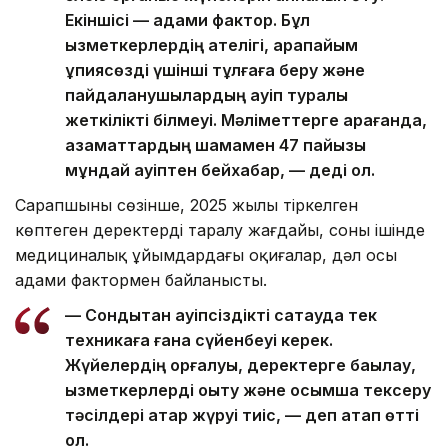
Екіншісі — адами фактор. Бұл
қызметкерлердің қателігі, қарапайым
құпиясөзді үшінші тұлғаға беру және
пайдаланушылардың қауіп туралы
жеткілікті білмеуі. Мәліметтерге қарағанда,
азаматтардың шамамен 47 пайызы
мұндай қауіптен бейхабар, — деді ол.
Сарапшының сөзінше, 2025 жылы тіркелген
көптеген деректердің таралу жағдайы, соның ішінде
медициналық ұйымдардағы оқиғалар, дәл осы
адами фактормен байланысты.
— Сондықтан қауіпсіздікті сақтауда тек
техникаға ғана сүйенбеуі керек.
Жүйелердің қорғалуы, деректерге бақылау,
қызметкерлерді оқыту және қосымша тексеру
тәсілдері қатар жүруі тиіс, — деп атап өтті
ол.