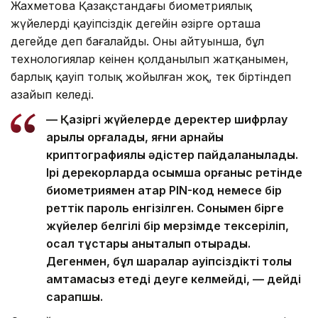
Жахметова Қазақстандағы биометриялық
жүйелердің қауіпсіздік деңгейін әзірге орташа
деңгейде деп бағалайды. Оның айтуынша, бұл
технологиялар кеңінен қолданылып жатқанымен,
барлық қауіп толық жойылған жоқ, тек біртіндеп
азайып келеді.
— Қазіргі жүйелерде деректер шифрлау
арқылы қорғалады, яғни арнайы
криптографиялық әдістер пайдаланылады.
Ірі дерекқорларда қосымша қорғаныс ретінде
биометриямен қатар PIN-код немесе бір
реттік пароль енгізілген. Сонымен бірге
жүйелер белгілі бір мерзімде тексеріліп,
осал тұстары анықталып отырады.
Дегенмен, бұл шаралар қауіпсіздікті толық
қамтамасыз етеді деуге келмейді, — дейді
сарапшы.