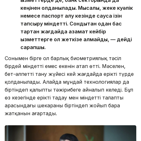
кеңінен қолданылады. Мысалы, жеке куәлік
немесе паспорт алу кезінде саусақ ізін
тапсыру міндетті. Сондықтан одан бас
тартқан жағдайда азамат кейбір
қызметтерге қол жеткізе алмайды, — дейді
сарапшы.
Сонымен бірге ол барлық биометриялық тәсіл
бірдей міндетті емес екенін атап өтті. Мәселен,
бет-әлпетті тану жүйесі кей жағдайда ерікті түрде
қолданылады. Алайда мұндай технологиялар да
біртіндеп қалыпты тәжірибеге айналып келеді. Бұл
өз кезегінде ерікті таңдау мен міндетті талаптың
арасындағы шекараны біртіндеп жойып бара
жатқанын аңғартады.