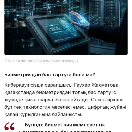
Фото: Kazinform / ЖИ көмегімен жасалды
Биометриядан бас тартуға бола ма?
Киберқауіпсіздік сарапшысы Гаухар Жахметова
Қазақстанда биометриядан толық бас тарту іс
жүзінде қиын шаруа екенін айтады. Оның пікірінше,
бұл тек технология мәселесі емес, цифрлық жүйенің
қалай құрылғанына байланысты.
— Бүгінде биометрия мемлекеттік
қызметтерде де, банк секторында да