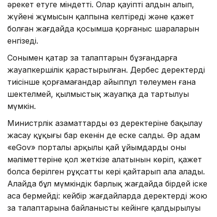
әрекет етуге міндетті. Олар қауіптің алдын алып,
жүйенің жұмысын қалпына келтіреді және қажет
болған жағдайда қосымша қорғаныс шараларын
енгізеді.
Сонымен қатар заң талаптарын бұзғандарға
жауапкершілік қарастырылған. Дербес деректерді
тиісінше қорғамағандар айыппұл төлеумен ғана
шектелмей, қылмыстық жауапқа да тартылуы
мүмкін.
Министрлік азаматтардың өз деректеріне бақылау
жасау құқығы бар екенін де еске салды. Әр адам
«eGov» порталы арқылы қай ұйымдардың оның
мәліметтеріне қол жеткізе алатынын көріп, қажет
болса берілген рұқсатты кері қайтарып ала алады.
Алайда бұл мүмкіндік барлық жағдайда бірдей іске
аса бермейді: кейбір жағдайларда деректерді жою
заң талаптарына байланысты кейінге қалдырылуы