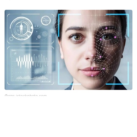
Фото: istockphoto.com
Әлемдік тәжірибе: технология бар, бірақ бәрі
бірдей сене бермейді
Биометриялық технологияларға қатысты
алаңдаушылық бекер емес. Әлемдік тәжірибе бұл