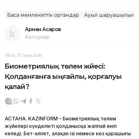
Басқа мемлекеттік органдар
Ауыл шаруашылығы
Арман Асқаров
Авторлар
08:00, 27 Сәуір 2026
Биометриялық төлем жүйесі:
Қолданғанға ыңғайлы, қорғалуы
қалай?
АСТАНА. KAZINFORM – Биометриялық төлем
жүйелері күнделікті қолданысқа жаппай еніп
келеді. Бет-әлпет, алақан ізі немесе көз қарашығы