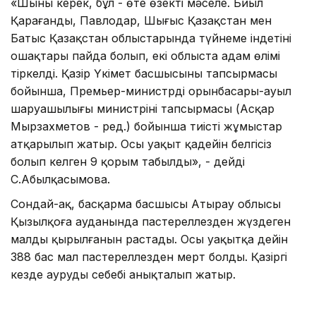
«Шыны керек, бұл - өте өзекті мәселе. Биыл
Қарағанды, Павлодар, Шығыс Қазақстан мен
Батыс Қазақстан облыстарында түйнеме індетінің
ошақтары пайда болып, екі облыста адам өлімі
тіркелді. Қазір Үкімет басшысының тапсырмасы
бойынша, Премьер-министрдің орынбасары-ауыл
шаруашылығы министрінің тапсырмасы (Асқар
Мырзахметов - ред.) бойынша тиісті жұмыстар
атқарылып жатыр. Осы уақыт қадейін белгісіз
болып келген 9 қорым табылды», - дейді
С.Абылқасымова.
Сондай-ақ, басқарма басшысы Атырау облысы
Қызылқоға ауданында пастереллезден жүздеген
малдың қырылғанын растады. Осы уақытқа дейін
388 бас мал пастереллезден мерт болды. Қазіргі
кезде аурудың себебі анықталып жатыр.