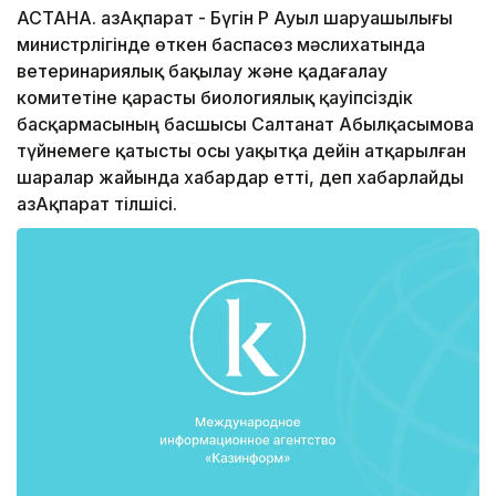
АСТАНА. ҚазАқпарат - Бүгін ҚР Ауыл шаруашылығы
министрлігінде өткен баспасөз мәслихатында
ветеринариялық бақылау және қадағалау
комитетіне қарасты биологиялық қауіпсіздік
басқармасының басшысы Салтанат Абылқасымова
түйнемеге қатысты осы уақытқа дейін атқарылған
шаралар жайында хабардар етті, деп хабарлайды
ҚазАқпарат тілшісі.