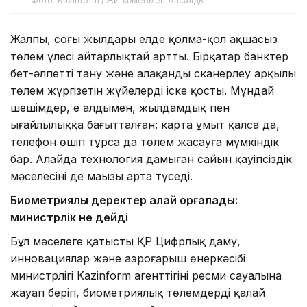
Фото: Kazinform / ЖИ көмегімен жасалды
Жалпы, соңғы жылдары елде қолма-қол ақшасыз
төлем үлесі айтарлықтай артты. Бірқатар банктер
бет-әлпетті тану және алақанды сканерлеу арқылы
төлем жүргізетін жүйелерді іске қосты. Мұндай
шешімдер, ең алдымен, жылдамдық пен
ыңғайлылыққа бағытталған: карта ұмыт қалса да,
телефон өшіп тұрса да төлем жасауға мүмкіндік
бар. Алайда технология дамыған сайын қауіпсіздік
мәселесінің де маңызы арта түседі.
Биометриялық деректер қалай қорғалады:
министрлік не дейді
Бұл мәселеге қатысты ҚР Цифрлық даму,
инновациялар және аэроғарыш өнеркәсібі
министрлігі Kazinform агенттігінің ресми сауалына
жауап беріп, биометриялық төлемдердің қалай