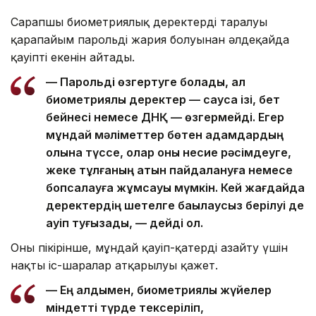
Сарапшы биометриялық деректердің таралуы
қарапайым парольдің жария болуынан әлдеқайда
қауіпті екенін айтады.
— Парольді өзгертуге болады, ал
биометриялық деректер — саусақ ізі, бет
бейнесі немесе ДНҚ — өзгермейді. Егер
мұндай мәліметтер бөтен адамдардың
қолына түссе, олар оны несие рәсімдеуге,
жеке тұлғаның атын пайдалануға немесе
бопсалауға жұмсауы мүмкін. Кей жағдайда
деректердің шетелге бақылаусыз берілуі де
қауіп туғызады, — дейді ол.
Оның пікірінше, мұндай қауіп-қатерді азайту үшін
нақты іс-шаралар атқарылуы қажет.
— Ең алдымен, биометриялық жүйелер
міндетті түрде тексеріліп,