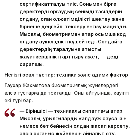
сертификатталуы тиіс. Сонымен бірге
деректерді қорғаудың сенімді тәсілдерін
қолдану, оған қолжетімділікті шектеу және
бірнеше деңгейлі тексеру енгізу маңызды.
Мысалы, биометриямен қатар қосымша код
қолдану қауіпсіздікті күшейтеді. Сондай-ақ
деректердің таралуына қатысты
жауапкершілікті арттыру қажет, — деді
сарапшы.
Негізгі осал тұстар: техника және адами фактор
Гаухар Жахметова биометриялық жүйелердегі
әлсіз тұстарға да тоқталды. Оның айтуынша, қауіптің
екі түрі бар.
— Біріншісі — техникалық сипаттағы қатер.
Мысалы, құрылғыларды «алдау»: саусақ ізін
немесе бет бейнесін қолдан жасап көрсету,
әлсіз қорғаныс жүйелерін айналып өту.