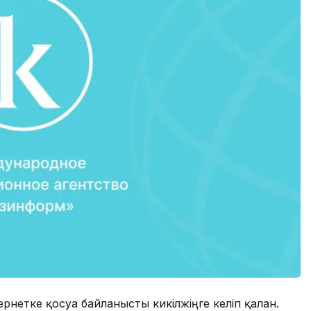
ернетке қосуға байланысты кикілжіңге келіп қалған.