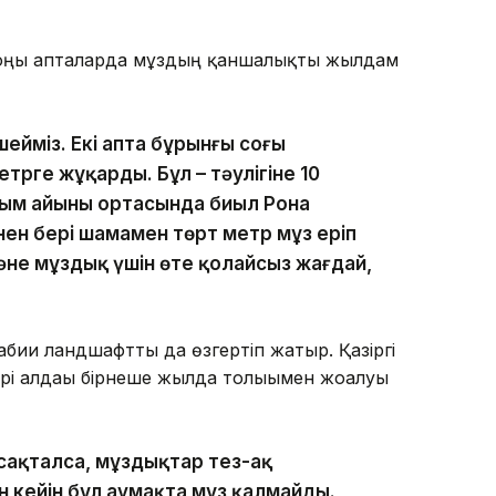
соңғы апталарда мұздың қаншалықты жылдам
шейміз. Екі апта бұрынғы соңғы
трге жұқарды. Бұл – тәулігіне 10
сым айының ортасында биыл Рона
ен бері шамамен төрт метр мұз еріп
және мұздық үшін өте қолайсыз жағдай,
биғи ландшафтты да өзгертіп жатыр. Қазіргі
ері алдағы бірнеше жылда толығымен жоғалуы
сақталса, мұздықтар тез-ақ
ан кейін бұл аумақта мұз қалмайды.