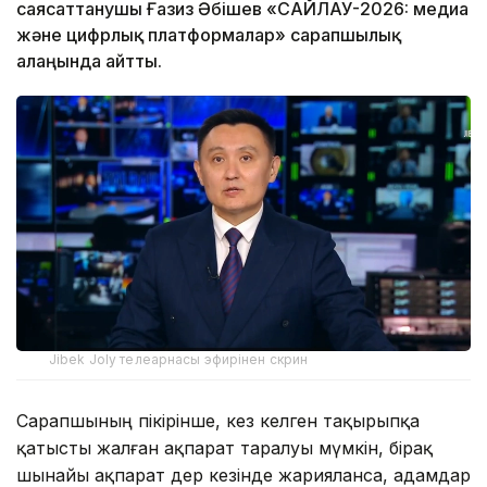
саясаттанушы Ғазиз Әбішев «САЙЛАУ-2026: медиа
және цифрлық платформалар» сарапшылық
алаңында айтты.
Jibek Joly телеарнасы эфирінен скрин
Сарапшының пікірінше, кез келген тақырыпқа
қатысты жалған ақпарат таралуы мүмкін, бірақ
шынайы ақпарат дер кезінде жарияланса, адамдар