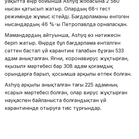
уақытта өңір бойынша Ashyq жобасына 2 580
нысан қатысып жатыр. Олардың 68-і тест
режимінде жұмыс істейді. Бағдарламаны енгізген
нысандардың 46 %-ы Петропавлда орналасқан.
Мамандардың айтуынша, Ashyq өз нәтижесін
беріп жатыр. Өңірде бұл бағдарлама енгізілген
сәттен бастап үй карантині талабын бұзған 533
адам анықталған. Яғни, коронавирус жұқтырған,
«қызыл» мәртебесі бар 308 адам қоғамдық
орындарға барып, қосымша арқылы өтпек болған.
Ashyq арқылы анықталған тағы 225 адамның
«сары» мәртебесі болған, олар вирус жұқтырған
науқаспен байланыста болғандықтан үй
карантинінде отыруға тиіс тұрғындар.