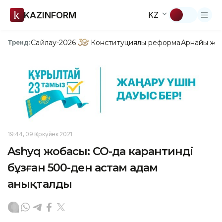
KAZINFORM
KZ
Сайлау-2026
Конституциялық реформа
Арнайы жо
Тренд:
19:44, 09 Қыркүйек 2021
Ashyq жобасы: СҚО-да карантинді
бұзған 500-ден астам адам
анықталды