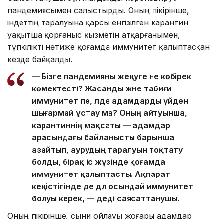
пандемиясымен салыстырды. Оның пікірінше,
індеттің таралуына қарсы енгізілген карантин
уақытша қорғаныс қызметін атқарғанымен,
түпкілікті нәтиже қоғамда иммунитет қалыптасқан
кезде байқалды.
— Бізге пандемияны жеңуге не көбірек
көмектесті? Жасанды және табиғи
иммунитет пе, әлде адамдарды үйден
шығармай ұстау ма? Оның айтуынша,
карантиннің мақсаты — адамдар
арасындағы байланысты барынша
азайтып, аурудың таралуын тоқтату
болды, бірақ іс жүзінде қоғамда
иммунитет қалыптасты. Ақпарат
кеңістігінде де дәл осындай иммунитет
болуы керек, — деді саясаттанушы.
Оның пікірінше, сыни ойлауы жоғары адамдар