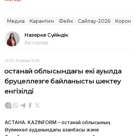
Медиа
Карантин
Фейк
Сайлау-2026
Корона
Назерке Сүйіндік
Авторлар
13:05, 15 Шілде 2026
Қостанай облысындағы екі ауылда
бруцеллезге байланысты шектеу
енгізілді
АСТАНА. KAZINFORM – Қостанай облысының
Әулиекөл ауданындағы Қазанбасы және