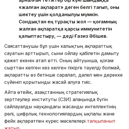
«жалған ақпарат» деген белгі тағып, оны
шектеу үшін қолданылуы мүмкін.
Сондықтан ең тұрақты жол — қоғамның
жалған ақпаратқа қарсы иммунитетін
қалыптастыру, — деді Ғазиз Әбішев.
Саясаттанушы бұл үшін халықтың ақпараттық
сауатын арттырып, сыни ойлау қабілетін дамыту
қажет екенін атап өтті. Оның айтуынша, қоғам
сырттан келген кез келген пікірге тәуелді болмай,
ақпаратты өз бетінше саралап, дәлел мен дерекке
сүйеніп қорытынды жасай алуға тиіс.
Айта өтейік, Қазақстанның стратегиялық
зерттеулер институты (ҚСЗИ) алаңында бүгін
сайлауалды науқандағы жасанды интеллектінің
рөлі, цифрлық технологиялардың ықпалы және
фейк ақпаратпен күрес мәселелері
талқыланып
жатыр.