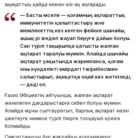
ақиқаттың қайда екенін өзі-ақ аңғарады.
— Басты мәселе — қоғамның ақпараттық
иммунитетін қалыптастыру және
мемлекеттің кез келген фейкке шынайы,
ашық әрі жедел жауап беруге дайын болуы.
Сан түрлі тақырыпқа қатысты жалған
ақпарат таралуы мүмкін. Алайда шынайы
ақпарат уақытында жарияланса, қоғам
оны күнделікті өмірдегі тәжірибесімен
салыстырып, ақиқатқа оңай көз жеткізеді,
— деді ол.
Ғазиз Әбішевтің айтуынша, жалған ақпарат
жекелеген дағдарыстарға себеп болуы мүмкін.
Алайда мұны сылтауратып, барлық ақпарат көзін
шектеуге немесе түрлі пікірге тосқауыл қоюға
болмайды.
Саясаттанушы бұл жағдайды коронавирус