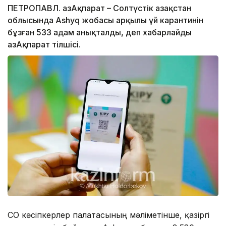
ПЕТРОПАВЛ. ҚазАқпарат – Солтүстік Қазақстан
облысында Ashyq жобасы арқылы үй карантинін
бұзған 533 адам анықталды, деп хабарлайды
ҚазАқпарат тілшісі.
СҚО кәсіпкерлер палатасының мәліметінше, қазіргі