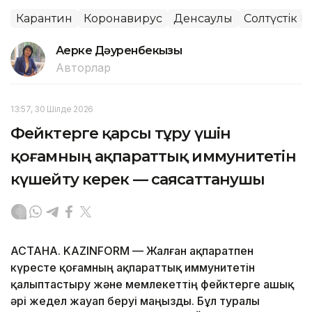
Карантин
Коронавирус
Денсаулық
Солтүстік Қ
Ақерке Дәуренбекқызы
Авторлар
13:57, 30 Шілде 2026
Фейктерге қарсы тұру үшін
қоғамның ақпараттық иммунитетін
күшейту керек — саясаттанушы
АСТАНА. KAZINFORM — Жалған ақпаратпен
күресте қоғамның ақпараттық иммунитетін
қалыптастыру және мемлекеттің фейктерге ашық
әрі жедел жауап беруі маңызды. Бұл туралы