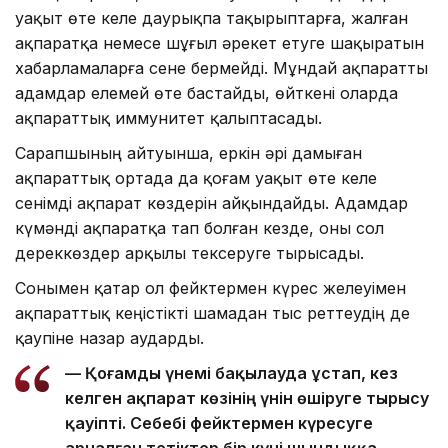
уақыт өте келе даурықпа тақырыптарға, жалған
ақпаратқа немесе шұғыл әрекет етуге шақыратын
хабарламаларға сене бермейді. Мұндай ақпаратты
адамдар елемей өте бастайды, өйткені оларда
ақпараттық иммунитет қалыптасады.
Сарапшының айтуынша, еркін әрі дамыған
ақпараттық ортада да қоғам уақыт өте келе
сенімді ақпарат көздерін айқындайды. Адамдар
күмәнді ақпаратқа тап болған кезде, оны сол
дереккөздер арқылы тексеруге тырысады.
Сонымен қатар ол фейктермен күрес желеуімен
ақпараттық кеңістікті шамадан тыс реттеудің де
қаупіне назар аударды.
— Қоғамды үнемі бақылауда ұстап, кез
келген ақпарат көзінің үнін өшіруге тырысу
қауіпті. Себебі фейктермен күресуге
арналған тетіктер бір күні шындыққа