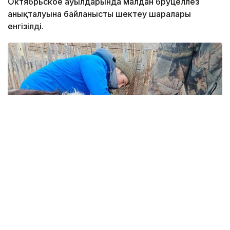
Октябрьское ауылдарында малдан бруцеллез
анықталуына байланысты шектеу шаралары
енгізілді.
Фото: Қызылорда облыстық ветеринария басқармасы