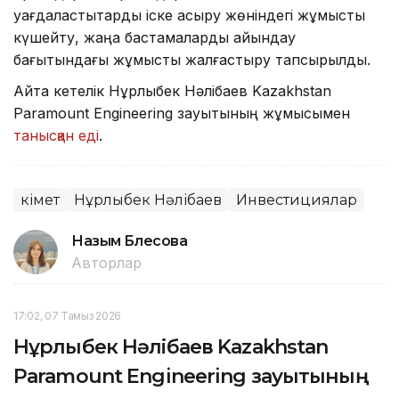
уағдаластықтарды іске асыру жөніндегі жұмысты
күшейту, жаңа бастамаларды айқындау
бағытындағы жұмысты жалғастыру тапсырылды.
Айта кетелік Нұрлыбек Нәлібаев Kazakhstan
Paramount Engineering зауытының жұмысымен
танысқан еді
.
Үкімет
Нұрлыбек Нәлібаев
Инвестициялар
Назым Бөлесова
Авторлар
17:02, 07 Тамыз 2026
Нұрлыбек Нәлібаев Kazakhstan
Paramount Engineering зауытының