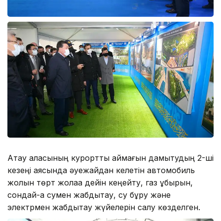
Ақтау қаласының курорттық аймағын дамытудың 2-ші
кезеңі аясында әуежайдан келетін автомобиль
жолын төрт жолаққа дейін кеңейту, газ құбырын,
сондай-ақ сумен жабдықтау, су бұру және
электрмен жабдықтау жүйелерін салу көзделген.