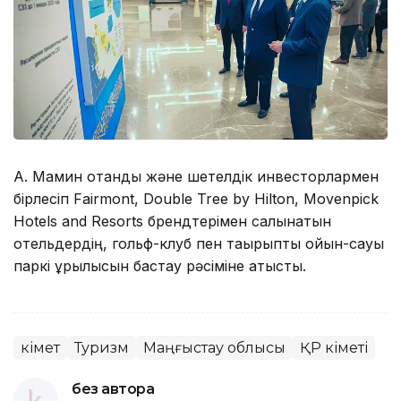
А. Мамин отандық және шетелдік инвесторлармен
бірлесіп Fairmont, Double Tree by Hilton, Movenpick
Hotels and Resorts брендтерімен салынатын
отельдердің, гольф-клуб пен тақырыптық ойын-сауық
паркі құрылысын бастау рәсіміне қатысты.
Үкімет
Туризм
Маңғыстау облысы
ҚР Үкіметі
без автора