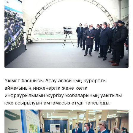
Үкімет басшысы Ақтау қаласының курорттық
аймағының инженерлік және көлік
инфрақұрылымын жүргізу жобаларының уақытылы
іске асырылуын қамтамасыз етуді тапсырды.