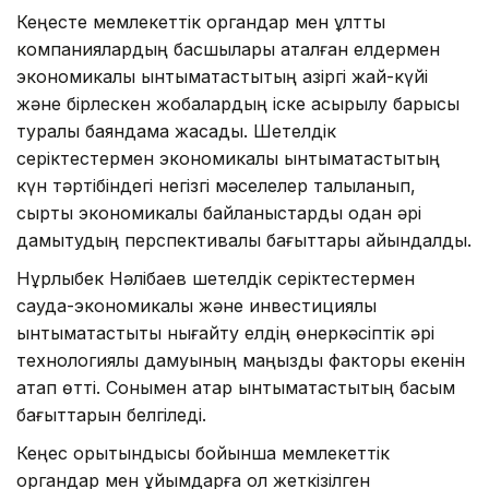
Кеңесте мемлекеттік органдар мен ұлттық
компаниялардың басшылары аталған елдермен
экономикалық ынтымақтастықтың қазіргі жай-күйі
және бірлескен жобалардың іске асырылу барысы
туралы баяндама жасады. Шетелдік
серіктестермен экономикалық ынтымақтастықтың
күн тәртібіндегі негізгі мәселелер талқыланып,
сыртқы экономикалық байланыстарды одан әрі
дамытудың перспективалы бағыттары айқындалды.
Нұрлыбек Нәлібаев шетелдік серіктестермен
сауда-экономикалық және инвестициялық
ынтымақтастықты нығайту елдің өнеркәсіптік әрі
технологиялық дамуының маңызды факторы екенін
атап өтті. Сонымен қатар ынтымақтастықтың басым
бағыттарын белгіледі.
Кеңес қорытындысы бойынша мемлекеттік
органдар мен ұйымдарға қол жеткізілген