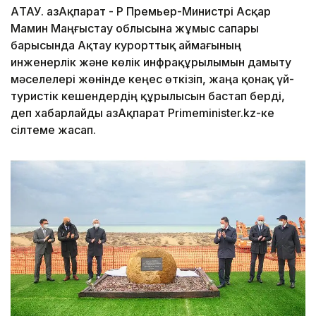
АҚТАУ. ҚазАқпарат - ҚР Премьер-Министрі Асқар
Мамин Маңғыстау облысына жұмыс сапары
барысында Ақтау курорттық аймағының
инженерлік және көлік инфрақұрылымын дамыту
мәселелері жөнінде кеңес өткізіп, жаңа қонақ үй-
туристік кешендердің құрылысын бастап берді,
деп хабарлайды ҚазАқпарат Primeminister.kz-ке
сілтеме жасап.