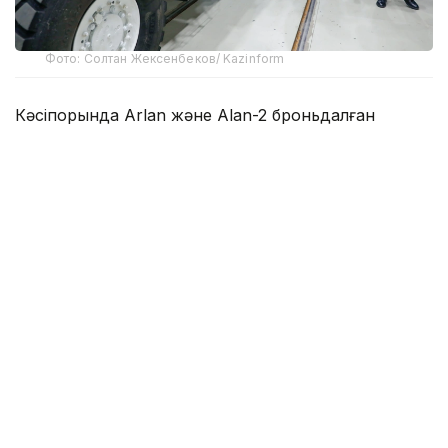
Фото: Солтан Жексенбеков/ Kazinform
Кәсіпорында Arlan және Alan-2 броньдалған
дөңгелекті машиналары, Barys жауынгерлік
броньды көлігінің 4×4, 6×6 және 8×8 өлшеміндегі
модельдері, сондай-ақ, жүзетін әрі дөңгелекті
Terrex-Barys-A 8×8 платформасы шығарылады.