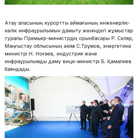
Ақтау қаласының курорттық аймағының инженерлік-
көлік инфрақұрылымын дамыту жөніндегі жұмыстар
туралы Премьер-министрдің орынбасары Р. Скляр,
Маңғыстау облысының әкімі С.Трұмов, энергетика
министрі Н. Ноғаев, индустрия және
инфрақұрылымдық даму вице-министрі Б. Қамалиев
баяндады.