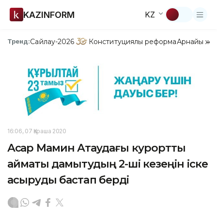
KAZINFORM
KZ
Сайлау-2026
Конституциялық реформа
Арнайы жо
Тренд:
16:06, 07 Қараша 2020
Асқар Мамин Ақтаудағы курорттық
аймақты дамытудың 2-ші кезеңін іске
асыруды бастап берді