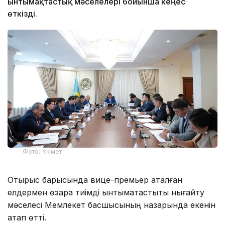
ынтымақтастық мәселелері бойынша кеңес
өткізді.
Фото: Үкімет
Отырыс барысында вице-премьер аталған
елдермен өзара тиімді ынтымақтастықты нығайту
мәселесі Мемлекет басшысының назарында екенін
атап өтті.