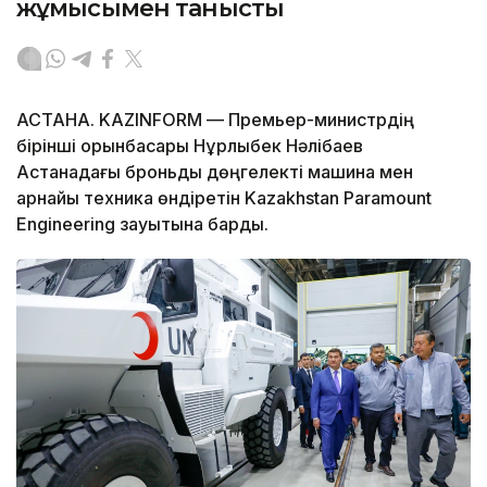
жұмысымен танысты
АСТАНА. KAZINFORM — Премьер-министрдің
бірінші орынбасары Нұрлыбек Нәлібаев
Астанадағы броньды дөңгелекті машина мен
арнайы техника өндіретін Kazakhstan Paramount
Engineering зауытына барды.