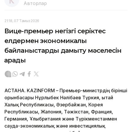
Авторлар
21:18, 07 Тамыз 2026
Вице-премьер негізгі серіктес
елдермен экономикалық
байланыстарды дамыту мәселесін
қарады
АСТАНА. KAZINFORM – Премьер-министрдің бірінші
орынбасары Нұрлыбек Нәлібаев Түркия, Қытай
Халық Республикасы, Әзербайжан, Корея
Республикасы, Жапония, Тәжікстан, Франция,
Германия, Ұлыбритания және Түрікменстанмен
сауда-экономикалық және инвестициялық