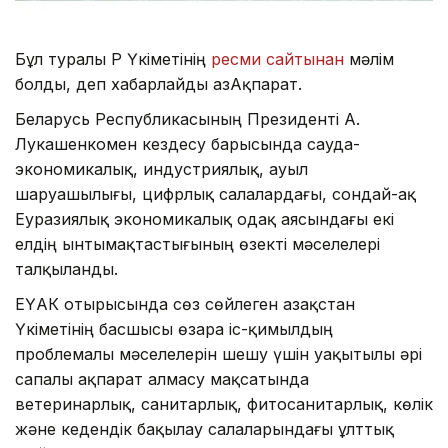
Бұл туралы ҚР Үкіметінің
ресми сайтынан
мәлім
болды, деп хабарлайды ҚазАқпарат.
Беларусь Республикасының Президенті А.
Лукашенкомен кездесу барысында сауда-
экономикалық, индустриялық, ауыл
шаруашылығы, цифрлық салалардағы, сондай-ақ
Еуразиялық экономикалық одақ аясындағы екі
елдің ынтымақтастығының өзекті мәселелері
талқыланды.
ЕҮАК отырысында сөз сөйлеген Қазақстан
Үкіметінің басшысы өзара іс-қимылдың
проблемалы мәселелерін шешу үшін уақытылы әрі
сапалы ақпарат алмасу мақсатында
ветеринарлық, санитарлық, фитосанитарлық, көлік
және кедендік бақылау салаларындағы ұлттық