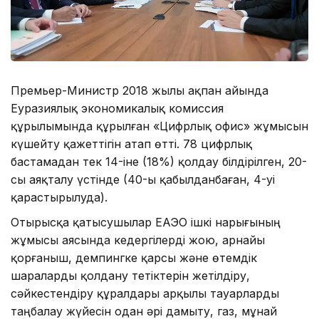
Премьер-Министр 2018 жылы ақпан айында
Еуразиялық экономикалық комиссия
құрылымында құрылған «Цифрлық офис» жұмысын
күшейту қажеттігін атап өтті. 78 цифрлық
бастамадан тек 14-іне (18%) қолдау білдірілген, 20-
сы аяқталу үстінде (40-ы қабылданбаған, 4-уі
қарастырылуда).
Отырысқа қатысушылар ЕАЭО ішкі нарығының
жұмысы аясында кедергілерді жою, арнайы
қорғаныш, демпингке қарсы және өтемдік
шараларды қолдану тетіктерін жетілдіру,
сәйкестендіру құралдары арқылы тауарларды
таңбалау жүйесін одан әрі дамыту, газ, мұнай