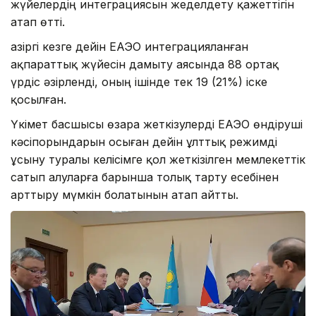
жүйелердің интеграциясын жеделдету қажеттігін
атап өтті.
Қазіргі кезге дейін ЕАЭО интеграцияланған
ақпараттық жүйесін дамыту аясында 88 ортақ
үрдіс әзірленді, оның ішінде тек 19 (21%) іске
қосылған.
Үкімет басшысы өзара жеткізулерді ЕАЭО өндіруші
кәсіпорындарын осыған дейін ұлттық режимді
ұсыну туралы келісімге қол жеткізілген мемлекеттік
сатып алуларға барынша толық тарту есебінен
арттыру мүмкін болатынын атап айтты.