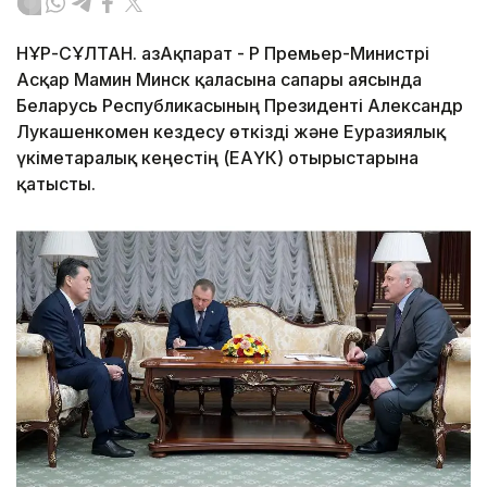
НҰР-СҰЛТАН. ҚазАқпарат - ҚР Премьер-Министрі
Асқар Мамин Минск қаласына сапары аясында
Беларусь Республикасының Президенті Александр
Лукашенкомен кездесу өткізді және Еуразиялық
үкіметаралық кеңестің (ЕАҮК) отырыстарына
қатысты.