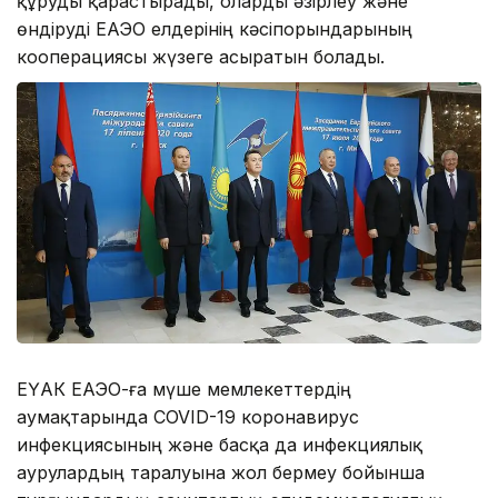
құруды қарастырады, оларды әзірлеу және
өндіруді ЕАЭО елдерінің кәсіпорындарының
кооперациясы жүзеге асыратын болады.
ЕҮАК ЕАЭО-ға мүше мемлекеттердің
аумақтарында COVID-19 коронавирус
инфекциясының және басқа да инфекциялық
аурулардың таралуына жол бермеу бойынша