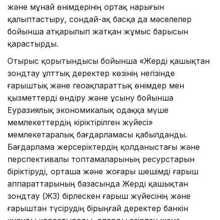
және мұнай өнімдерінің ортақ нарығын
қалыптастыру, сондай-ақ басқа да мәселелер
бойынша атқарылып жатқан жұмыс барысын
қарастырды.
Отырыс қорытындысы бойынша «Жерді қашықтан
зондтау ұлттық деректер көзінің негізінде
ғарыштық және геоақпараттық өнімдер мен
қызметтерді өндіру және ұсыну бойынша
Еуразиялық экономикалық одаққа мүше
мемлекеттердің кіріктірілген жүйесі»
мемлекетаралық бағдарламасы қабылданды.
Бағдарлама жерсеріктердің қолданыстағы және
перспективалы топтамаларының ресурстарын
біріктіруді, орташа және жоғары шешімді ғарыш
аппараттарының базасында Жерді қашықтан
зондтау (ЖҚЗ) бірлескен ғарыш жүйесінің және
ғарыштан түсірудің бірыңғай деректер банкін