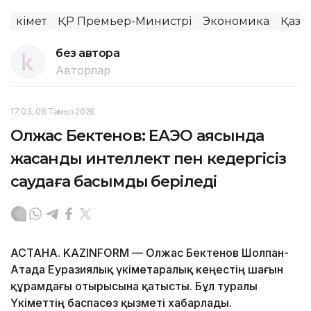
Үкімет
ҚР Премьер-Министрі
Экономика
Қаза
без автора
Авторлар
17:03, 06 Тамыз 2026
Олжас Бектенов: ЕАЭО аясында
жасанды интеллект пен кедергісіз
саудаға басымдық беріледі
АСТАНА. KAZINFORM — Олжас Бектенов Шолпан-
Атада Еуразиялық үкіметаралық кеңестің шағын
құрамдағы отырысына қатысты. Бұл туралы
Үкіметтің баспасөз қызметі хабарлады.