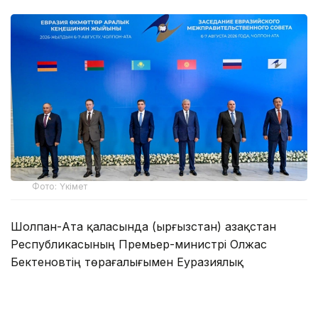
Фото: Үкімет
Шолпан-Ата қаласында (Қырғызстан) Қазақстан
Республикасының Премьер-министрі Олжас
Бектеновтің төрағалығымен Еуразиялық
үкіметаралық кеңестің шағын құрамдағы отырысы
өтті.