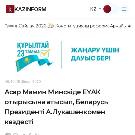
KAZINFORM
KZ
Сайлау-2026
Конституциялық реформа
Арнайы жо
Тренд:
09:40, 18 Шілде 2020
Асқар Мамин Минскіде ЕҮАК
отырысына қатысып, Беларусь
Президенті А.Лукашенкомен
кездесті