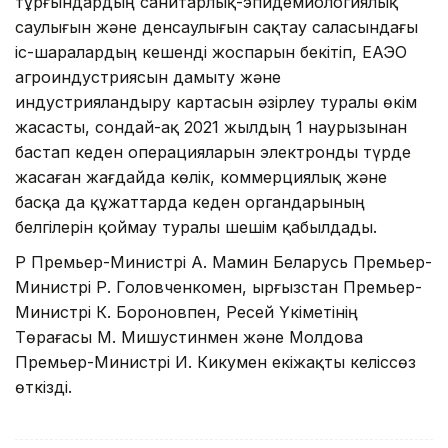
тұрғындардың санитарлық-эпидемиологиялық
саулығын және денсаулығын сақтау саласындағы
іс-шаралардың кешенді жоспарын бекітіп, ЕАЭО
агроиндустриясын дамыту және
индустрияландыру картасын әзірлеу туралы өкім
жасасты, сондай-ақ 2021 жылдың 1 наурызынан
бастап кеден операцияларын электронды түрде
жасаған жағдайда көлік, коммерциялық және
басқа да құжаттарда кеден органдарының
белгілерін қоймау туралы шешім қабылдады.
ҚР Премьер-Министрі А. Мамин Беларусь Премьер-
Министрі Р. Головченкомен, Қырғызстан Премьер-
Министрі К. Бороновпен, Ресей Үкіметінің
Төрағасы М. Мишустинмен және Молдова
Премьер-Министрі И. Кикумен екіжақты келіссөз
өткізді.