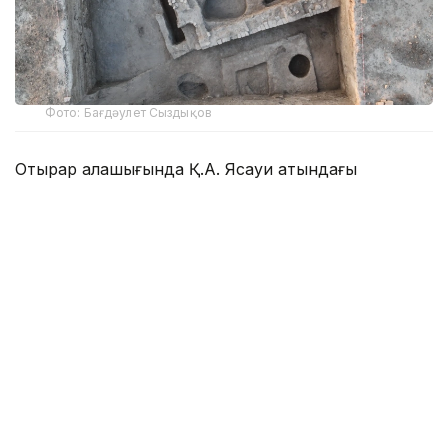
Фото: Бағдәулет Сыздықов
Отырар қалашығында Қ.А. Ясауи атындағы
халықаралық қазақ-түрік университеті Археология
институтының бас ғылыми қызметкері, тарих
ғылымдарының докторы, профессор Мұхтар Қожа
бастаған топ археологиялық қазба жұмыстарын
жүргізді.