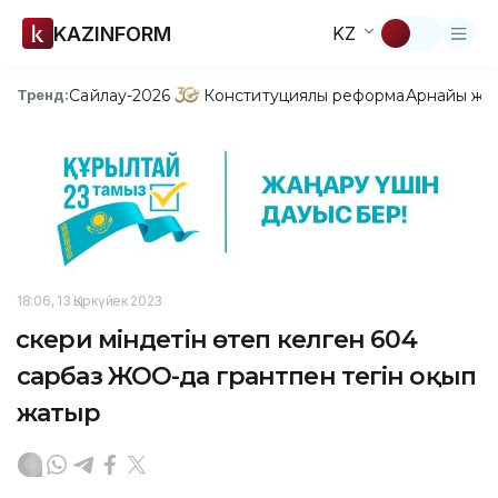
KAZINFORM
KZ
Сайлау-2026
Конституциялық реформа
Арнайы жо
Тренд:
18:06, 13 Қыркүйек 2023
Әскери міндетін өтеп келген 604
сарбаз ЖОО-да грантпен тегін оқып
жатыр