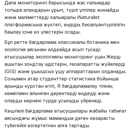
Дала мониторингі барысында жас ғалымдар
топырақ қақпандарын құрып, түрлі үлгілер жинайды
және мәліметтерді халықаралық iNaturalist
платформасына жүктеп, өңірдің биоалуантүрлілігін
бақылау ісіне өз үлестерін қосады.
Бұл ретте бағдарлама классикалық ботаника мен
зоология аясынан әлдеқайда асып түседі:
қатысушылар экологиялық мониторинг үшін Жерді
қашықтан зондтау әдістерін, геоақпараттық жүйелерді
(GIS) және ұшқышсыз ұшу аппараттарын қолданады.
Сонымен қатар студенттер статистика бойынша
қарқынды курстан өтіп, R бағдарламалау тілінің
көмегімен алынған деректерді өңдеуді және
оларды көрнекі түрде ұсынуды үйренеді.
Көшпелі бағдарлама қатысушылары жабайы табиғат
аясындағы жұмыс мамандыққа деген көзқарасты
түбегейлі өзгертетінін алға тартады.