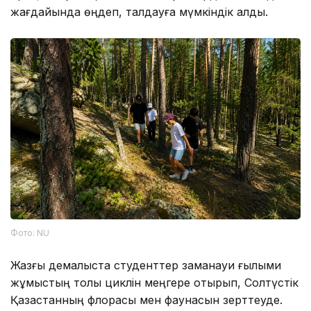
жағдайында өңдеп, талдауға мүмкіндік алды.
Фото: NU
Жазғы демалыста студенттер заманауи ғылыми
жұмыстың толық циклін меңгере отырып, Солтүстік
Қазақстанның флорасы мен фаунасын зерттеуде.