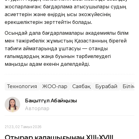
жоспарланған: бағдарлама қатысушылары судың
қасиеттерін және өңірдің қысқы экожүйесінің
ерекшеліктерін зерттейтін болады.
Осындай дала бағдарламалары академиялық білім
мен тәжірибелік жұмыстың Қазақстанның бірегей
табиғи аймақтарында ұштасуы — отандық
ғалымдардың жаңа буынын тәрбиелеудегі
маңызды қадам екенін дәлелдейді.
Технология
ЖОО-лар
Саябақ
Бурабай
Білім
Бақытгүл Абайқызы
Авторлар
21:23, 02 Тамыз 2026
Отырар қалашығынан XIII-XVIII