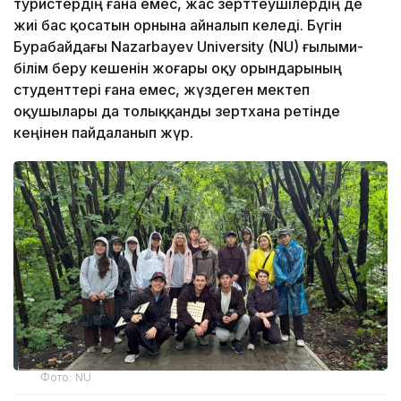
туристердің ғана емес, жас зерттеушілердің де
жиі бас қосатын орнына айналып келеді. Бүгін
Бурабайдағы Nazarbayev University (NU) ғылыми-
білім беру кешенін жоғары оқу орындарының
студенттері ғана емес, жүздеген мектеп
оқушылары да толыққанды зертхана ретінде
кеңінен пайдаланып жүр.
Фото: NU