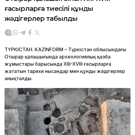
ғасырларға тиесілі құнды
жәдігерлер табылды
ТҮРКІСТАН. KAZINFORM – Түркістан облысындағы
Отырар қалашығында археологиялық қазба
жұмыстары барысында XIII-XVIII ғасырларға
жататын тарихи нысандар мен құнды жәдігерлер
анықталды.