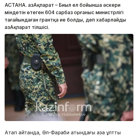
АСТАНА. ҚазАқпарат – Биыл ел бойынша әскери
міндетін өтеген 604 сарбаз Қорғаныс министрлігі
тағайындаған грантқа ие болды, деп хабарлайды
ҚазАқпарат тілшісі.
Атап айтқанда, Әл-Фараби атындағы қазақ ұлттық