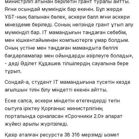
министрлігі атынан берілетін грант туралы айтты.
Яғни осындай мүмкіндік бар екенін. Бұл жерде
ҰБТ-ның балынан бөлек, әскери балл яғни әскери
мінездеме беріледі. Соның негізінде грант ұтып алу
мүмкіндігі бар. IT мамандығын таңдаған себебім,
мен кішкентайымнан компьютерге құмар болдым.
Оның үстіне мен таңдаған мамандықта белгілі
бағдарламалар мен ойындарды әзірлеуге болады»,
- деді Әділет Құдашев тілшілердің сауалына бере
тұрып.
Сондай-ақ, студент IT мамандығына түсетін кезде
ағылшын тілін білу міндетті екенін айтты.
Еске салсақ, әскери міндетін өтегендерді тегін
оқытуға іріктеу Қорғаныс министрлігінің
порталында орналасқан «Срочники 2.0» ақпарат
жүйесі арқылы жүргізіледі.
Қазір аталған ресурста 38 316 мерзімді қызмет