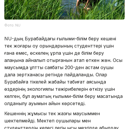
Фото: NU
NU-дың Бурабайдағы ғылыми-білім беру кешені
тек жоғары оқу орындарының студенттері үшін
ғана емес, өскелең ұрпақ үшін де білім беру
алаңына айналып отырғанын атап өткен жөн. Осы
маусымда ұлттық саябақты 200-ден астам оқушы
дала зертханасы ретінде пайдаланды. Олар
Бурабайға тікелей жабайы табиғат аясында
өздерінің экологиялық тәжірибелерін өткізу үшін
келген, бұл аумақтың ғылыми-білім беру мақсатында
қолданылу ауқымын айқын көрсетеді.
Кешеннің жұмысы тек жазғы маусыммен
шектелмейді. Мектеп оқушылары мен
студенттердің келесі легін қысқы мезгілде қабылдау