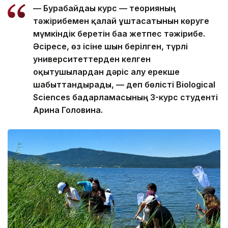
— Бурабайдағы курс — теорияның
тәжірибемен қалай ұштасатынын көруге
мүмкіндік беретін баға жетпес тәжірибе.
Әсіресе, өз ісіне шын берілген, түрлі
университеттерден келген
оқытушылардан дәріс алу ерекше
шабыттандырады, — деп бөлісті Biological
Sciences бағдарламасының 3-курс студенті
Арина Головина.