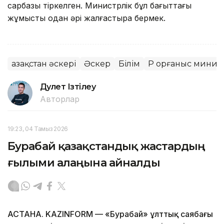
сарбазы тіркелген. Министрлік бұл бағыттағы
жұмысты одан әрі жалғастыра бермек.
Қазақстан әскері
Әскер
Білім
ҚР Қорғаныс минист
Дәулет Ізтілеу
Авторлар
19:23, 04 Тамыз 2026
Бурабай қазақстандық жастардың
ғылыми алаңына айналды
АСТАНА. KAZINFORM — «Бурабай» ұлттық саябағы