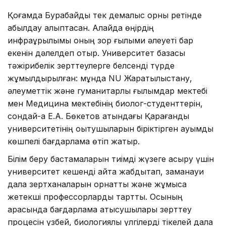
Қоғамда Бурабайды тек демалыс орны ретінде
қабылдау қалыптасқан. Алайда өңірдің
инфрақұрылымы оның зор ғылыми әлеуеті бар
екенін дәлелдеп отыр. Университет базасы
тәжірибелік зерттеулерге белсенді түрде
жұмылдырылған: мұнда NU Жаратылыстану,
әлеуметтік және гуманитарлық ғылымдар мектебі
мен Медицина мектебінің биолог-студенттерін,
сондай-ақ Е.А. Бөкетов атындағы Қарағанды
университетінің оқытушыларын біріктірген ауқымды
көшпелі бағдарлама өтіп жатыр.
Білім беру бастамаларын тиімді жүзеге асыру үшін
университет кешенді қайта жабдықтап, заманауи
дала зертханаларын орнатты және жұмысқа
жетекші профессорларды тартты. Осының
арқасында бағдарлама қатысушылары зерттеу
процесін үзбей, биологиялық үлгілерді тікелей дала