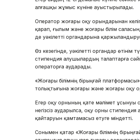
алғашқы жұмыс күніне ауыстырылады.
Оператор жоғары оқу орындарынан келіп 
қарап, ғылым және жоғары білім саласынд
де уәкілетті органдарына қаржыландыруға
Өз кезегінде, уәкілетті органдар өтінім 
стипендия алушылардың талаптарға сәйке
операторға аударады.
«Жоғары білімнің бірыңғай платформасы» 
толықтығына жоғары және жоғары оқу орн
Егер оқу орнының қате мәлімет ұсынуы 
негізсіз аударылса, оқу орны стипенди
қайтаруын қамтамасыз етуге міндетті.
Сонымен қатар «Жоғары білімнің бірыңға
стипендия алушылар туралы деректердің