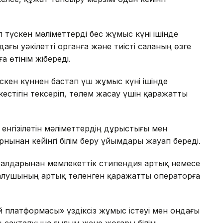
түскен мәліметтерді бес жұмыс күні ішінде
ағы уәкілетті органға және тиісті саланың өзге
 өтінім жібереді.
түскен күннен бастап үш жұмыс күні ішінде
стігін тексеріп, төлем жасау үшін қаражатты
енгізілетін мәліметтердің дұрыстығы мен
ынан кейінгі білім беру ұйымдары жауап береді.
салдарынан мемлекеттік стипендия артық немесе
я алушының артық төленген қаражатты операторға
й платформасы» үздіксіз жұмыс істеуі мен ондағы
 сақталуына ғылым және жоғары білім