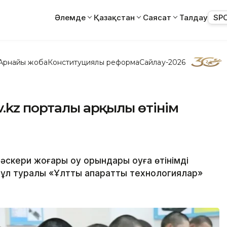
Әлемде
Қазақстан
Саясат
Талдау
SP
Арнайы жоба
Конституциялық реформа
Сайлау-2026
v.kz порталы арқылы өтінім
 әскери жоғары оқу орындары оқуға өтінімді
ұл туралы «Ұлттық ақпараттық технологиялар»