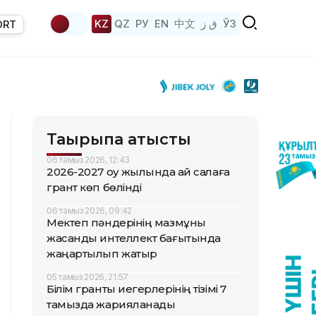
KZ
QZ
РУ
EN
中文
ق ز
ЎЗ
ORT
Тақырыпқа қатысты
06 тамыз 2026, 12:43
2026-2027 оқу жылында қай салаға
грант көп бөлінді
06 тамыз 2026, 09:42
Мектеп пәндерінің мазмұны
жасанды интеллект бағытында
жаңартылып жатыр
05 тамыз 2026, 21:57
Білім гранты иегерлерінің тізімі 7
тамызда жарияланады