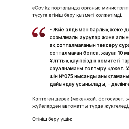
eGov.kz порталында Қорғаныс министрліг
түсуге өтініш беру қызметі қолжетімді.
- Жүйе алдымен барлық жеке д
созылмалы аурулар және алынғ
ақ сотталмағанын тексеру сұр
сотталмаған болса, жауап 10 м
Ұлттық қауіпсіздік комитеті та
сауалнаманы толтыру қажет. Ұл
үшін №075 нысанды анықтаманы
дайындау ұсынылады, - делінг
Көптеген дерек (мекенжай, фотосурет, 
жүйелерден автоматты түрде жүктеледі,
Өтініш беру үшін: