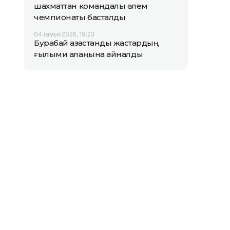
шахматтан командалық әлем
чемпионаты басталды
04 тамыз 2026, 19:23
Бурабай қазақстандық жастардың
ғылыми алаңына айналды