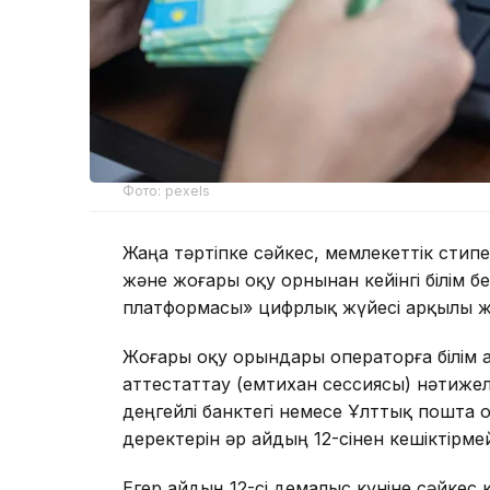
Фото: pexels
Жаңа тәртіпке сәйкес, мемлекеттік сти
және жоғары оқу орнынан кейінгі білім б
платформасы» цифрлық жүйесі арқылы жұ
Жоғары оқу орындары операторға білім 
аттестаттау (емтихан сессиясы) нәтиже
деңгейлі банктегі немесе Ұлттық пошт
деректерін әр айдың 12-сінен кешіктірмей 
Егер айдың 12-сі демалыс күніне сәйкес к