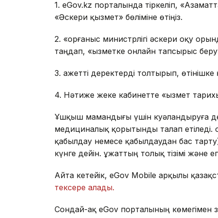
1. eGov.kz порталында тіркеліп, «Азаматт
«Әскери қызмет» бөліміне өтіңіз.
2. «Қорғаныс министрлігі әскери оқу ор
таңдап, «Қызметке онлайн тапсырыс беру
3. Қажетті деректерді толтырып, өтінішке
4. Нәтиже жеке кабинетте «Қызмет тарих
Ұшқыш мамандығы үшін куәландыруға дей
медициналық қорытынды талап етіледі. 
қабылдау немесе қабылдаудан бас тарту) 
күнге дейін. Құжаттың толық тізімі және
Айта кетейік, eGov Mobile арқылы қазақ
тексере алады.
Сондай-ақ eGov порталының көмегімен з