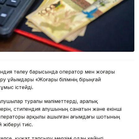
пендия төлеу барысында оператор мен жоғары
еру ұйымдары «Жоғары білімнің бірыңғай
мыс істейді.
алушылар туралы мәліметтерді, аралық
лерін, стипендия алушының санатын және екінші
а операторы арқылы ашылған ағымдағы шотының
жіберуі тиіс.
елсе, құжат тапсыру мерзімі одан кейінгі