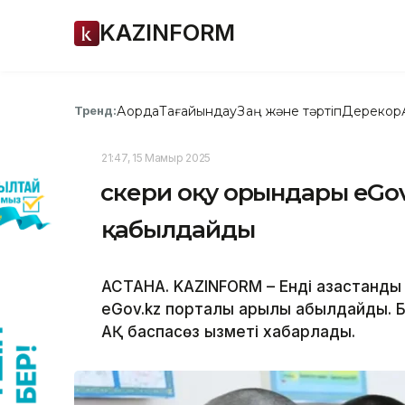
KAZINFORM
Ақорда
Тағайындау
Заң және тәртіп
Дерекқор
Тренд:
21:47, 15 Мамыр 2025
Әскери оқу орындары eGo
қабылдайды
АСТАНА. KAZINFORM – Енді қазақстандық
eGov.kz порталы арқылы қабылдайды. Б
АҚ баспасөз қызметі хабарлады.