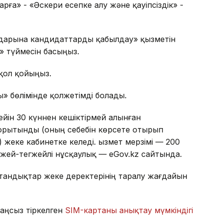
арға» - «Әскери есепке алу және қауіпсіздік» -
ындарына кандидаттарды қабылдау» қызметін
» түймесін басыңыз.
 қол қойыңыз.
ы» бөлімінде қолжетімді болады.
ін 30 күннен кешіктірмей алынған
Қорытынды (оның себебін көрсете отырып
жеке кабинетке келеді. Қызмет мерзімі — 200
 егжей-тегжейлі нұсқаулық — eGov.kz сайтында.
стандықтар жеке деректерінің таралу жағдайын
аңсыз тіркелген
SIM-картаны анықтау мүмкіндігі