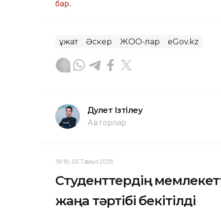
бар.
Құжат
Әскер
ЖОО-лар
eGov.kz
Дәулет Ізтілеу
Авторлар
19:16, 05 Тамыз 2026
Студенттердің мемлекет
жаңа тәртібі бекітілді