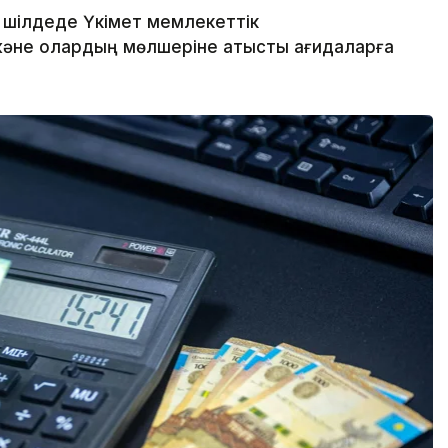
 шілдеде Үкімет мемлекеттік
әне олардың мөлшеріне қатысты қағидаларға