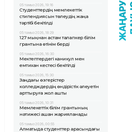
05 тамыз 2026, 19:16
Студенттердің мемлекеттік
стипендиясын төлеудің жаңа
тәртібі бекітілді
05 тамыз 2026, 18:29
127 мыңнан астам талапкер білім
грантына өтінім берді
05 тамыз 2026, 16:30
Мектептердегі каникул мен
емтихан кестесі бекітілді
05 тамыз 2026, 15:30
Заңдағы өзгерістер
колледждердің өндірістік әлеуетін
арттыруға жол ашты
05 тамыз 2026, 10:31
Мемлекеттік білім грантының
нәтижесі қашан жарияланады
05 тамыз 2026, 00:55
Алматыда студенттер арасындағы