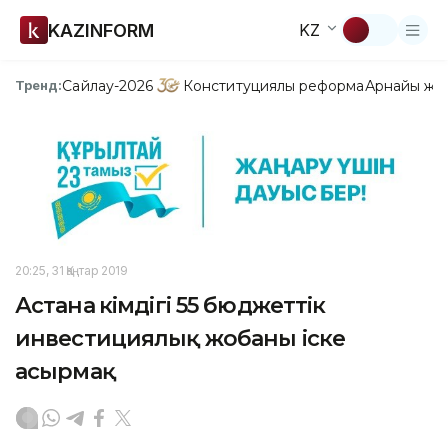
KAZINFORM
KZ
Сайлау-2026
Конституциялық реформа
Арнайы жо
Тренд:
20:25, 31 Қаңтар 2019
Астана әкімдігі 55 бюджеттік
инвестициялық жобаны іске
асырмақ