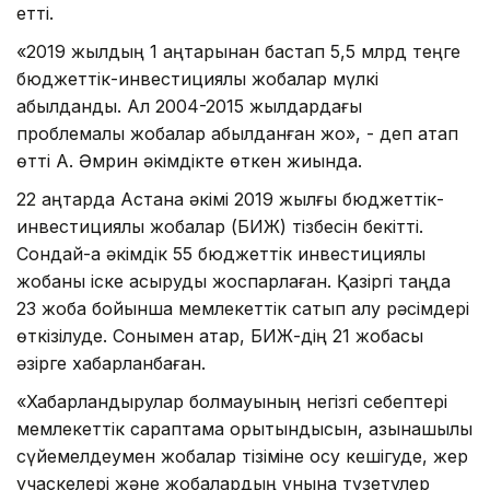
етті.
«2019 жылдың 1 қаңтарынан бастап 5,5 млрд теңге
бюджеттік-инвестициялық жобалар мүлкі
қабылданды. Ал 2004-2015 жылдардағы
проблемалық жобалар қабылданған жоқ», - деп атап
өтті А. Әмрин әкімдікте өткен жиында.
22 қаңтарда Астана әкімі 2019 жылғы бюджеттік-
инвестициялық жобалар (БИЖ) тізбесін бекітті.
Сондай-ақ әкімдік 55 бюджеттік инвестициялық
жобаны іске асыруды жоспарлаған. Қазіргі таңда
23 жоба бойынша мемлекеттік сатып алу рәсімдері
өткізілуде. Сонымен қатар, БИЖ-дің 21 жобасы
әзірге хабарланбаған.
«Хабарландырулар болмауының негізгі себептері
мемлекеттік сараптама қорытындысын, қазынашылық
сүйемелдеумен жобалар тізіміне қосу кешігуде, жер
учаскелері және жобалардың құнына түзетулер