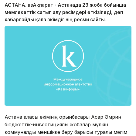
АСТАНА. ҚазАқпарат - Астанада 23 жоба бойынша
мемлекеттік сатып алу рәсімдері өткізіледі, деп
хабарлайды қала әкімдігінің ресми сайты.
Астана қаласы әкімінің орынбасары Асқар Әмрин
бюджеттік-инвестициялық жобалар мүлкін
коммуналдық меншікке беру барысы туралы мәлім