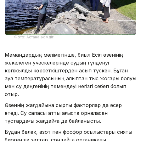
Фото: Астана әкімдігі
Мамандардың мәліметінше, биыл Есіл өзенінің
жекелеген учаскелерінде судың гүлденуі
көпжылдық көрсеткіштерден асып түскен. Бұған
ауа температурасының қалыптан тыс жоғары болуы
мен су деңгейінің төмендеуі негізгі себеп болып
отыр.
Өзеннің жағдайына сыртқы факторлар да әсер
етеді. Су сапасы қатты ағыста орналасқан
тұстардағы жағдайға да байланысты.
Бұдан бөлек, азот пен фосфор қосылыстары сияқты
биогендік заттар, сондай-ақ органикалық