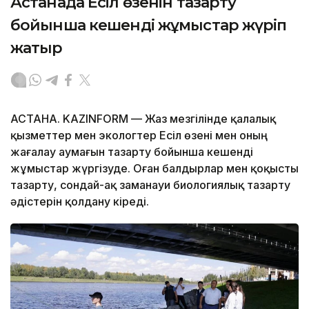
Астанада Есіл өзенін тазарту
бойынша кешенді жұмыстар жүріп
жатыр
АСТАНА. KAZINFORM — Жаз мезгілінде қалалық
қызметтер мен экологтер Есіл өзені мен оның
жағалау аумағын тазарту бойынша кешенді
жұмыстар жүргізуде. Оған балдырлар мен қоқысты
тазарту, сондай-ақ заманауи биологиялық тазарту
әдістерін қолдану кіреді.