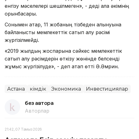
енгізу мәселелері шешілмеген», - деді қала әкімінің
орынбасары.
Сонымен қатар, 11 жобаның тізбеден алынуына
байланысты мемлекеттік сатып алу рәсімі
жүргізілмейді.
«2019 жылдың жоспарына сәйкес мемлекеттік
сатып алу рәсімдерін өткізу жөнінде белсенді
жұмыс жүргізілуде», - деп атап өтті Ә.Әмрин.
Астана
Әкімдік
Экономика
Инвестициялар
без автора
Авторлар
21:42, 07 Тамыз 2026