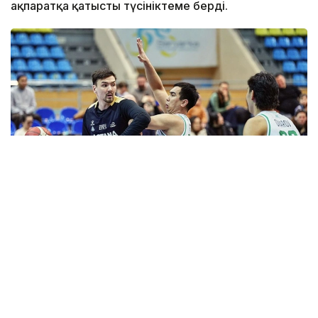
ақпаратқа қатысты түсініктеме берді.
Фото: astanabasket.kz
Спорт және дене шынықтыру істері комитетінің
төрағасы Руслан Есеналиннің мәліметінше соңғы
жылдары клубтың халықаралық аренадағы
нәтижелері алға қойған міндеттері мен күткен