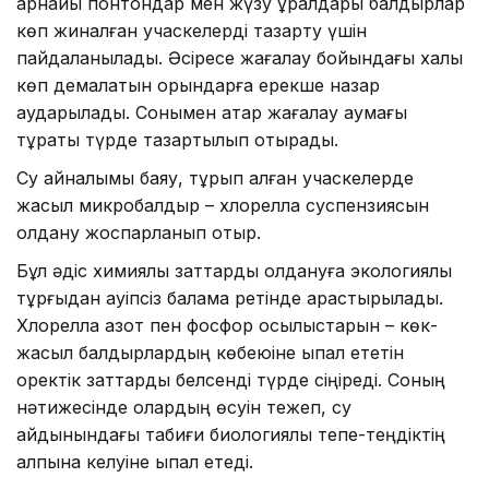
арнайы понтондар мен жүзу құралдары балдырлар
көп жиналған учаскелерді тазарту үшін
пайдаланылады. Әсіресе жағалау бойындағы халық
көп демалатын орындарға ерекше назар
аударылады. Сонымен қатар жағалау аумағы
тұрақты түрде тазартылып отырады.
Су айналымы баяу, тұрып қалған учаскелерде
жасыл микробалдыр – хлорелла суспензиясын
қолдану жоспарланып отыр.
Бұл әдіс химиялық заттарды қолдануға экологиялық
тұрғыдан қауіпсіз балама ретінде қарастырылады.
Хлорелла азот пен фосфор қосылыстарын – көк-
жасыл балдырлардың көбеюіне ықпал ететін
қоректік заттарды белсенді түрде сіңіреді. Соның
нәтижесінде олардың өсуін тежеп, су
айдынындағы табиғи биологиялық тепе-теңдіктің
қалпына келуіне ықпал етеді.