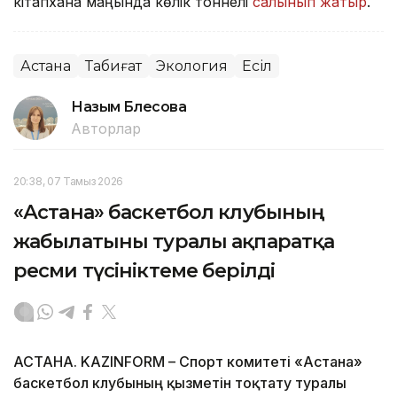
кітапхана маңында көлік тоннелі
салынып жатыр
.
Астана
Табиғат
Экология
Есіл
Назым Бөлесова
Авторлар
20:38, 07 Тамыз 2026
«Астана» баскетбол клубының
жабылатыны туралы ақпаратқа
ресми түсініктеме берілді
АСТАНА. KAZINFORM – Спорт комитеті «Астана»
баскетбол клубының қызметін тоқтату туралы