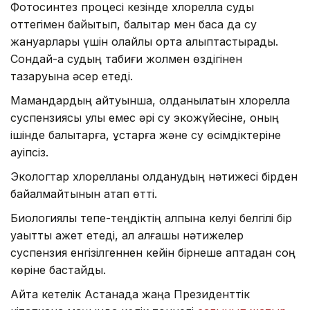
Фотосинтез процесі кезінде хлорелла суды
оттегімен байытып, балықтар мен басқа да су
жануарлары үшін қолайлы орта қалыптастырады.
Сондай-ақ судың табиғи жолмен өздігінен
тазаруына әсер етеді.
Мамандардың айтуынша, қолданылатын хлорелла
суспензиясы улы емес әрі су экожүйесіне, оның
ішінде балықтарға, құстарға және су өсімдіктеріне
қауіпсіз.
Экологтар хлорелланы қолданудың нәтижесі бірден
байқалмайтынын атап өтті.
Биологиялық тепе-теңдіктің қалпына келуі белгілі бір
уақытты қажет етеді, ал алғашқы нәтижелер
суспензия енгізілгеннен кейін бірнеше аптадан соң
көріне бастайды.
Айта кетелік Астанада жаңа Президенттік