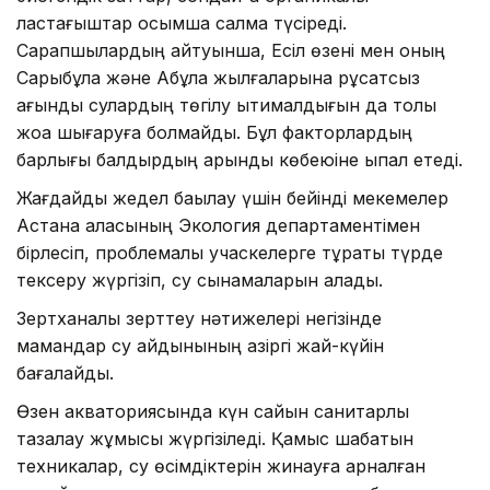
ластағыштар қосымша салмақ түсіреді.
Сарапшылардың айтуынша, Есіл өзені мен оның
Сарыбұлақ және Ақбұлақ жылғаларына рұқсатсыз
ағынды сулардың төгілу ықтималдығын да толық
жоққа шығаруға болмайды. Бұл факторлардың
барлығы балдырдың қарқынды көбеюіне ықпал етеді.
Жағдайды жедел бақылау үшін бейінді мекемелер
Астана қаласының Экология департаментімен
бірлесіп, проблемалы учаскелерге тұрақты түрде
тексеру жүргізіп, су сынамаларын алады.
Зертханалық зерттеу нәтижелері негізінде
мамандар су айдынының қазіргі жай-күйін
бағалайды.
Өзен акваториясында күн сайын санитарлық
тазалау жұмысы жүргізіледі. Қамыс шабатын
техникалар, су өсімдіктерін жинауға арналған