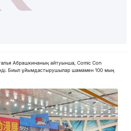
аталья Абрашкинаның айтуынша, Comic Con
леді. Биыл ұйымдастырушылар шамамен 100 мың