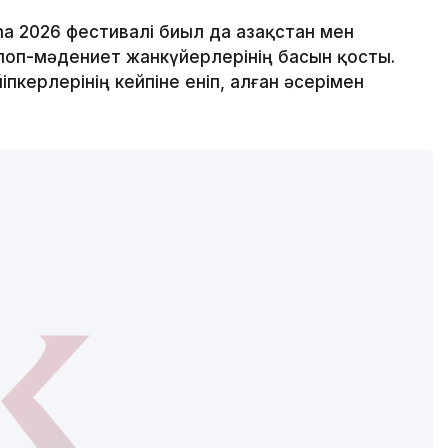
a 2026 фестивалі биыл да Қазақстан мен
оп-мәдениет жанкүйерлерінің басын қосты.
пкерлерінің кейпіне еніп, алған әсерімен