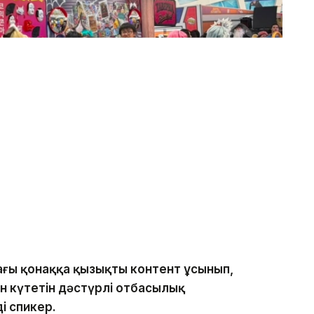
ағы қонаққа қызықты контент ұсынып,
н күтетін дәстүрлі отбасылық
і спикер.