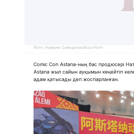
Фото: Назерке Сүйіндікова/Kazinform
Comic Con Astana-ның бас продюсері Н
Astana жыл сайын ауқымын кеңейтіп ке
адам қатысады деп жоспарланған.