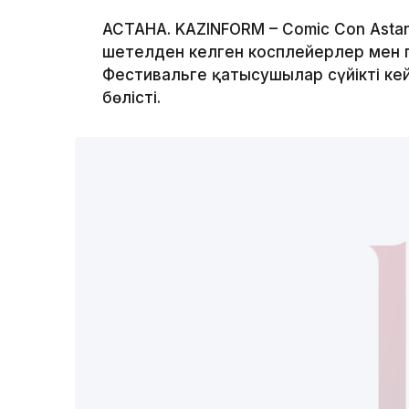
АСТАНА. KAZINFORM – Comic Con Astan
шетелден келген косплейерлер мен п
Фестивальге қатысушылар сүйікті кейі
бөлісті.