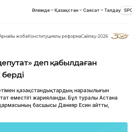
Әлемде
Қазақстан
Саясат
Талдау
SP
Арнайы жоба
Конституциялық реформа
Сайлау-2026
 «депутат» деп қабылдаған
 берді
ретімен қазақстандықтардың наразылығын
ат еместігі жарияланды. Бұл туралы Астана
сқармасының басшысы Данияр Есин айтты,