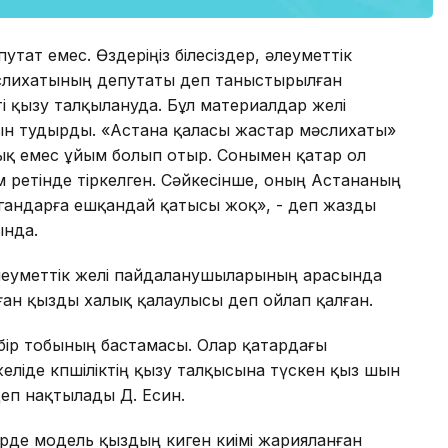
утат емес. Өздеріңіз білесіздер, әлеуметтік
слихатының депутаты деп таныстырылған
 қызу талқылануда. Бұл материалдар желі
н тудырды. «Астана қаласы жастар мәслихаты»
лық емес ұйым болып отыр. Сонымен қатар ол
м ретінде тіркелген. Сәйкесінше, оның Астананың
ргандарға ешқандай қатысы жоқ», - деп жазды
ында.
әлеуметтік желі пайдаланушыларының арасында
лған қызды халық қалаулысы деп ойлап қалған.
бір тобының бастамасы. Олар қатардағы
еліде көпшіліктің қызу талқысына түскен қыз шын
еп нақтылады Д. Есин.
ерде модель қыздың киген киімі жарияланған