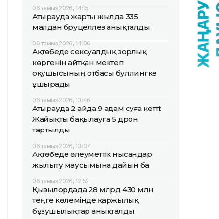
06 тамыз 2026, 14:15
Атырауда жарты жылда 335
малдан бруцеллез анықталды
06 тамыз 2026, 14:06
Ақтөбеде сексуалдық зорлық
көргенін айтқан мектеп
оқушысының отбасы буллингке
ұшырады
06 тамыз 2026, 13:46
Атырауда 2 айда 9 адам суға кетті:
Жайықты бақылауға 5 дрон
тартылды
06 тамыз 2026, 13:37
Ақтөбеде әлеуметтік нысандар
жылыту маусымына дайын ба
06 тамыз 2026, 12:52
Қызылордада 28 млрд 430 млн
теңге көлемінде қаржылық
бұзушылықтар анықталды