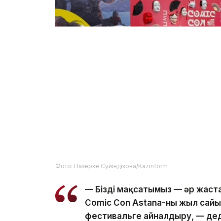
Фото: Назерке Сүйіндікова/Kazinform
— Біздің мақсатымыз — әр жаст
Comic Con Astana-ны жыл сайы
фестивальге айналдыру, — дед