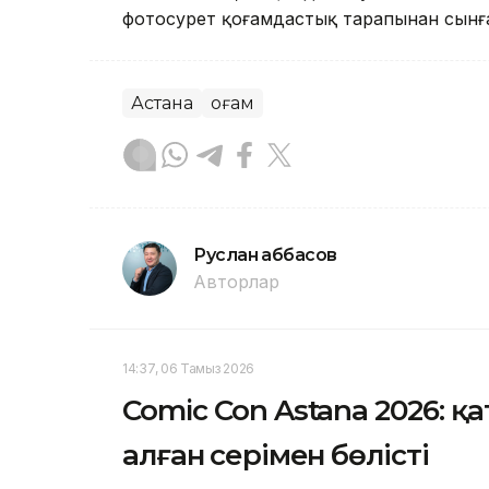
фотосурет қоғамдастық тарапынан сынға
Астана
Қоғам
Руслан Ғаббасов
Авторлар
14:37, 06 Тамыз 2026
Comic Con Astana 2026: 
алған әсерімен бөлісті