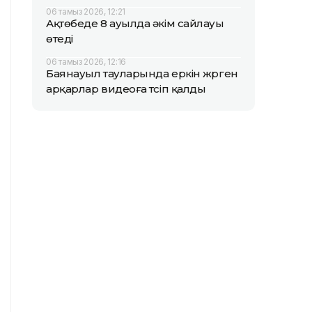
06 тамыз 2026, 12:21
Ақтөбеде 8 ауылда әкім сайлауы
өтеді
06 тамыз 2026, 12:16
Баянауыл тауларында еркін жүрген
арқарлар видеоға түсіп қалды