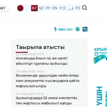
KZ
QZ
РУ
EN
中文
ق ز
ЎЗ
ORT
Тақырыпқа қатысты
06 тамыз 2026, 15:03
Алматыда биыл 42 жүк көлігі
айыппұл тұрғаны қойылды
06 тамыз 2026, 14:53
Өскеменде дауылдан кейін үйлер
мен әлеуметтік нысандарға қайта
жарық қосылды
06 тамыз 2026, 14:24
Қызылордада 32 жеке мектептің
тең жартысы жабылып қалды