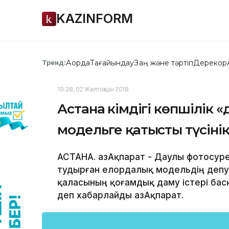
KAZINFORM
Ақорда
Тағайындау
Заң және тәртіп
Дерекқор
Тренд:
19:38, 02 Желтоқсан 2018
Астана әкімдігі көпшілік
модельге қатысты түсінік
АСТАНА. ҚазАқпарат - Даулы фотосу
тудырған елордалық модельдің депут
қаласының қоғамдық даму істері ба
деп хабарлайды ҚазАқпарат.