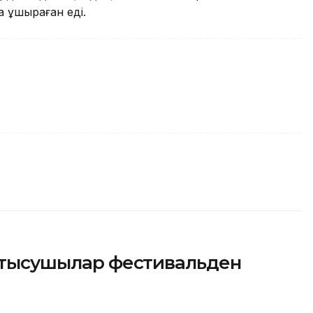
 ұшыраған еді.
қатысушылар фестивальден