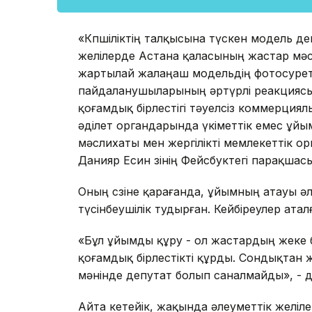
«Көпшіліктің талқысына түскен модель деп
желілерде Астана қаласының жастар мә
жартылай жалаңаш модельдің фотосуреті
пайдаланушыларының әртүрлі реакциясы
қоғамдық бірлестігі тәуелсіз коммерция
әділет органдарында үкіметтік емес ұйы
мәслихаты мен жергілікті мемлекеттік о
Данияр Есин өзінің Фейсбуктегі парақшас
Оның сөзіне қарағанда, ұйымның атауы 
түсінбеушілік тудырған. Кейбіреулер ата
«Бұл ұйымды құру - ол жастардың жеке 
қоғамдық бірлестікті құрды. Сондықтан ж
мәнінде депутат болып саналмайды», - д
Айта кетейік, жақында әлеуметтік желіл