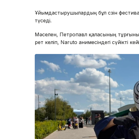
Ұйымдастырушылардың бұл сөзін фестивал
түседі.
Мәселен, Петропавл қаласының тұрғыны
рет келіп, Naruto анимесіндегі сүйікті ке