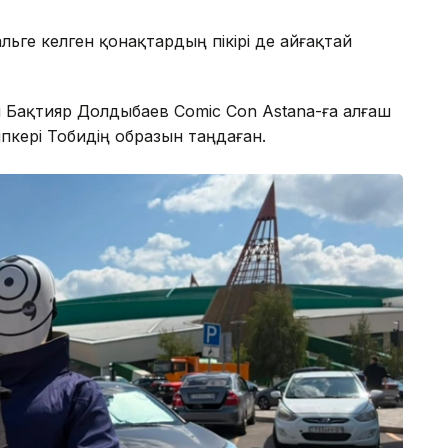
ьге келген қонақтардың пікірі де айғақтай
 Бақтияр Долдыбаев Comic Con Astana-ға алғаш
йіпкері Тобидің образын таңдаған.