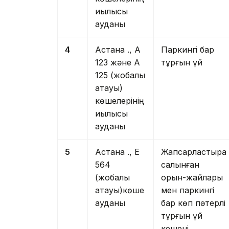
қиылысы
ауданы
4
Астана қ., А
Паркингі бар
123 және А
тұрғын үй
125 (жобалық
атауы)
көшелерінің
қиылысы
ауданы
5
Астана қ., Е
Жапсарластыра
564
салынған
(жобалық
орын-жайлары
атауы)көше
мен паркингі
ауданы
бар көп пәтерлі
тұрғын үй
кешені