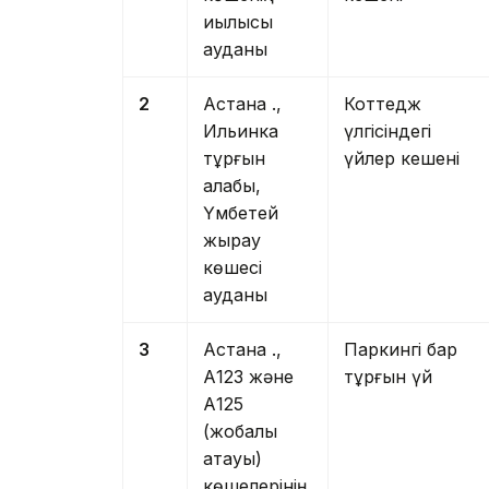
қиылысы
ауданы
2
Астана қ.,
Коттедж
Ильинка
үлгісіндегі
тұрғын
үйлер кешені
алабы,
Үмбетей
жырау
көшесі
ауданы
3
Астана қ.,
Паркингі бар
А123 және
тұрғын үй
А125
(жобалық
атауы)
көшелерінің