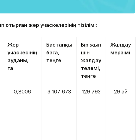
 отырған жер учаскелерінің тізілімі:
Жер
Бастапқы
Бір жыл
Жалдау
учаскесінің
баға,
үшін
мерзімі
ауданы,
теңге
жалдау
га
төлемі,
теңге
0,8006
3 107 673
129 793
29 ай