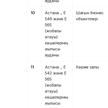
ауданы
10
Астана қ., Е
Шағын бизнес
546 және Е
объектілері
565
(жобалық
атауы)
көшелерінің
қиылысы
ауданы
11
Астана қ., Е
Көрме залы
542 және Е
565
(жобалық
атауы)
көшелерінің
қиылысы