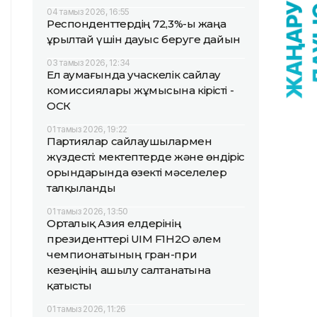
04 тамыз 2026, 16:55
Респонденттердің 72,3%-ы жаңа
Құрылтай үшін дауыс беруге дайын
03 тамыз 2026, 12:34
Ел аумағында учаскелік сайлау
комиссиялары жұмысына кірісті -
ОСК
01 тамыз 2026, 19:22
Партиялар сайлаушылармен
жүздесті: мектептерде және өндіріс
орындарында өзекті мәселелер
талқыланды
01 тамыз 2026, 13:50
Орталық Азия елдерінің
президенттері UIM F1H2O әлем
чемпионатының гран-при
кезеңінің ашылу салтанатына
қатысты
01 тамыз 2026, 11:26