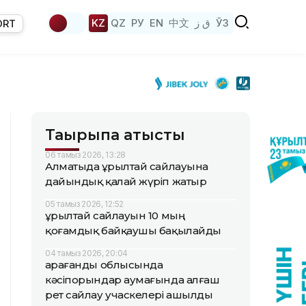
KZ
QZ
РУ
EN
中文
ق ز
ЎЗ
ORT
Тақырыпқа қатысты
06 тамыз 2026, 13:28
Алматыда Құрылтай сайлауына
дайындық қалай жүріп жатыр
05 тамыз 2026, 12:52
Құрылтай сайлауын 10 мың
қоғамдық байқаушы бақылайды
04 тамыз 2026, 20:04
Қарағанды облысында
кәсіпорындар аумағында алғаш
рет сайлау учаскелері ашылды