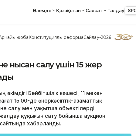
Әлемде
Қазақстан
Саясат
Талдау
SP
Арнайы жоба
Конституциялық реформа
Сайлау-2026
әне нысан салу үшін 15 жер
рады
 әкімдігі Бейбітшілік көшесі, 11 мекен
ағат 15:00-де өнеркәсіптік-азаматтық
не салу мен уақытша объектілерді
 жалдау құқығын сату бойынша аукцион
и сайтында хабарланды.