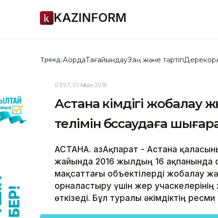
KAZINFORM
Ақорда
Тағайындау
Заң және тәртіп
Дерекқор
Тренд:
03:57, 01 Ақпан 2016
Астана әкімдігі жобалау ж
телімін бәссаудаға шыға
АСТАНА. ҚазАқпарат - Астана қаласының
жайында 2016 жылдың 16 ақпанында с
мақсаттағы объектілерді жобалау жә
орналастыру үшін жер учаскелерінің
өткізеді. Бұл туралы әкімдіктің ресм