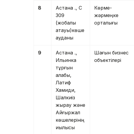
8
Астана қ., С
Көрме-
309
жәрмеңке
(жобалық
орталығы
атауы)көше
ауданы
9
Астана қ.,
Шағын бизнес
Ильинка
объектілері
тұрғын
алабы,
Латиф
Хамиди,
Шалкиіз
жырау және
Айғыржал
көшелерінің
қиылысы