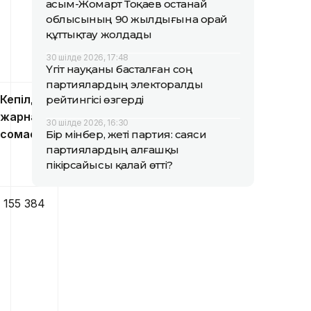
Қасым-Жомарт Тоқаев Қостанай
облысының 90 жылдығына орай
құттықтау жолдады
30 шілде 2026, 17:48
Үгіт науқаны басталған соң
партиялардың электоралды
Кепілдік
рейтингісі өзгерді
жарна
30 шілде 2026, 16:30
сомасы
Бір мінбер, жеті партия: саяси
партиялардың алғашқы
пікірсайысы қалай өтті?
155 384