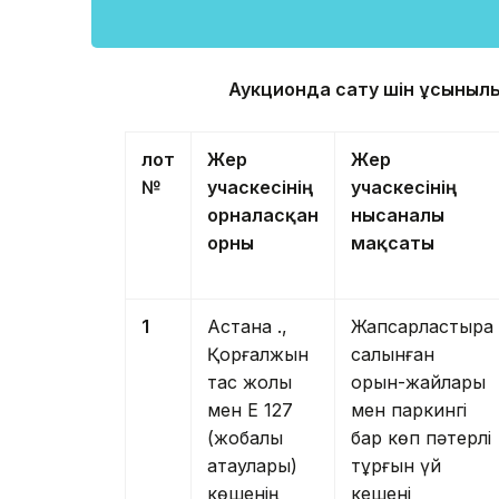
Аукционда сату үшін ұсынылып
лот
Жер
Жер
№
учаскесінің
учаскесінің
орналасқан
нысаналы
орны
мақсаты
1
Астана қ.,
Жапсарластыра
Қорғалжын
салынған
тас жолы
орын-жайлары
мен Е 127
мен паркингі
(жобалық
бар көп пәтерлі
атаулары)
тұрғын үй
көшенің
кешені