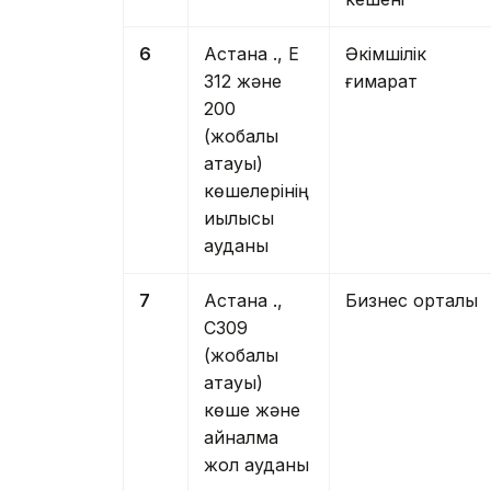
6
Астана қ., Е
Әкімшілік
312 және
ғимарат
200
(жобалық
атауы)
көшелерінің
қиылысы
ауданы
7
Астана қ.,
Бизнес орталық
С309
(жобалық
атауы)
көше және
айналма
жол ауданы