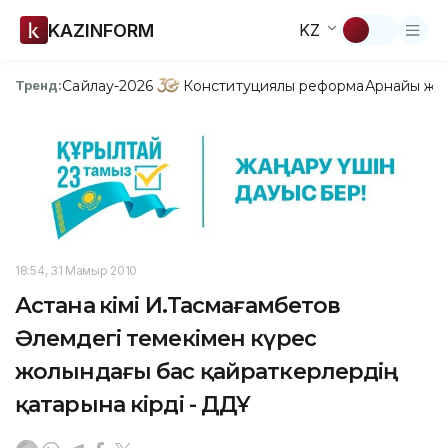
KAZINFORM
KZ
Сайлау-2026
Конституциялық реформа
Арнайы жо
Тренд:
18:54, 31 Мамыр 2010
Астана әкімі И.Тасмағамбетов
Әлемдегі темекімен күрес
жолындағы бас қайраткерлердің
қатарына кірді - ДДҰ