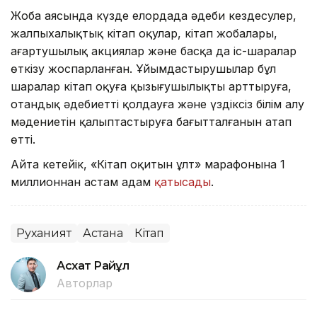
Жоба аясында күзде елордада әдеби кездесулер,
жалпыхалықтық кітап оқулар, кітап жобалары,
ағартушылық акциялар және басқа да іс-шаралар
өткізу жоспарланған. Ұйымдастырушылар бұл
шаралар кітап оқуға қызығушылықты арттыруға,
отандық әдебиетті қолдауға және үздіксіз білім алу
мәдениетін қалыптастыруға бағытталғанын атап
өтті.
Айта кетейік, «Кітап оқитын ұлт» марафонына 1
миллионнан астам адам
қатысады
.
Руханият
Астана
Кітап
Асхат Райқұл
Авторлар