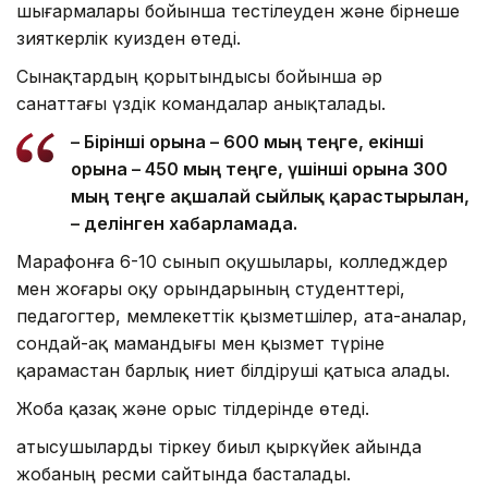
шығармалары бойынша тестілеуден және бірнеше
зияткерлік куизден өтеді.
Сынақтардың қорытындысы бойынша әр
санаттағы үздік командалар анықталады.
– Бірінші орынға – 600 мың теңге, екінші
орынға – 450 мың теңге, үшінші орынға 300
мың теңге ақшалай сыйлық қарастырылған,
– делінген хабарламада.
Марафонға 6-10 сынып оқушылары, колледждер
мен жоғары оқу орындарының студенттері,
педагогтер, мемлекеттік қызметшілер, ата-аналар,
сондай-ақ мамандығы мен қызмет түріне
қарамастан барлық ниет білдіруші қатыса алады.
Жоба қазақ және орыс тілдерінде өтеді.
Қатысушыларды тіркеу биыл қыркүйек айында
жобаның ресми сайтында басталады.