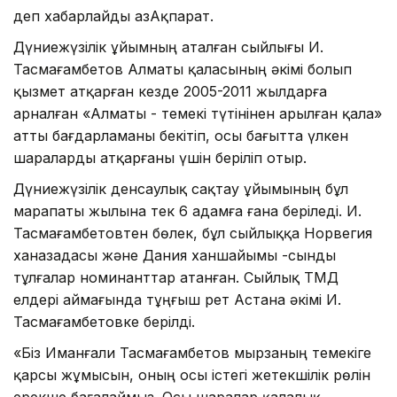
деп хабарлайды ҚазАқпарат.
Дүниежүзілік ұйымның аталған сыйлығы И.
Тасмағамбетов Алматы қаласының әкімі болып
қызмет атқарған кезде 2005-2011 жылдарға
арналған «Алматы - темекі түтінінен арылған қала»
атты бағдарламаны бекітіп, осы бағытта үлкен
шараларды атқарғаны үшін беріліп отыр.
Дүниежүзілік денсаулық сақтау ұйымының бұл
марапаты жылына тек 6 адамға ғана беріледі. И.
Тасмағамбетовтен бөлек, бұл сыйлыққа Норвегия
ханазадасы және Дания ханшайымы -сынды
тұлғалар номинанттар атанған. Сыйлық ТМД
елдері аймағында тұңғыш рет Астана әкімі И.
Тасмағамбетовке берілді.
«Біз Иманғали Тасмағамбетов мырзаның темекіге
қарсы жұмысын, оның осы істегі жетекшілік рөлін
ерекше бағалаймыз. Осы шаралар қалалық