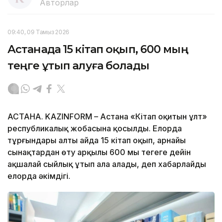
Авторлар
09:40, 09 Тамыз 2026
Астанада 15 кітап оқып, 600 мың
теңге ұтып алуға болады
АСТАНА. KAZINFORM – Астана «Кітап оқитын ұлт»
республикалық жобасына қосылды. Елорда
тұрғындары алты айда 15 кітап оқып, арнайы
сынақтардан өту арқылы 600 мың теңгеге дейін
ақшалай сыйлық ұтып ала алады, деп хабарлайды
елорда әкімдігі.