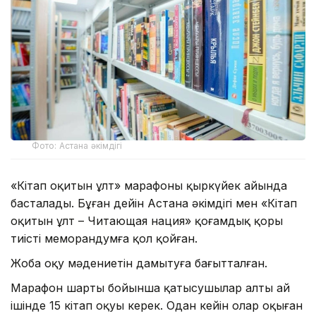
Фото: Астана әкімдігі
«Кітап оқитын ұлт» марафоны қыркүйек айында
басталады. Бұған дейін Астана әкімдігі мен «Кітап
оқитын ұлт – Читающая нация» қоғамдық қоры
тиісті меморандумға қол қойған.
Жоба оқу мәдениетін дамытуға бағытталған.
Марафон шарты бойынша қатысушылар алты ай
ішінде 15 кітап оқуы керек. Одан кейін олар оқыған