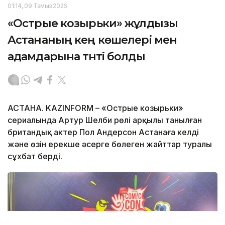
01:14, 09 Тамыз 2026
«Острые козырьки» жұлдызы
Астананың кең көшелері мен
адамдарына тәнті болды
АСТАНА. KAZINFORM – «Острые козырьки»
сериалында Артур Шелби рөлі арқылы танылған
британдық актер Пол Андерсон Астанаға келді
және өзін ерекше әсерге бөлеген жайттар туралы
сұхбат берді.