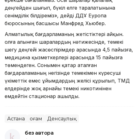
деңгейден шығып, бүкіл елге таралатынына
сенімділік білдіреміз», дейді ДДҰ Еуропа
бюросының басшысы Манфред Хьюбер.
Алматылық бағдарламаның жетістіктері айқын.
Қолға алынған шаралардың нәтижесінде, темекі
шегу деңгейі жасөспірімдер арасында 4,5 пайызға,
медицина қызметкерлері арасында 15 пайызға
төмендеген. Сонымен қатар аталған
бағдараламаның негізінде темекімен күресуші
үкіметтік емес ұйымдардың желісі құрылып, ТМД
елдерінде жоқ арнайы темекі никотинінен
емдейтін стационар ашылды.
Астана
Қоғам
Денсаулық
без автора