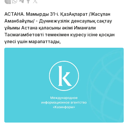
АСТАНА. Мамырдың 31-і. ҚазАқпарат /Жасұлан
Аманбайұлы/ - Дүниежүзілік денсаулық сақтау
ұйымы Астана қаласының әкімі Иманғали
Тасмағамбетовті темекімен күресу ісіне қосқан
үлесі үшін марапаттады,