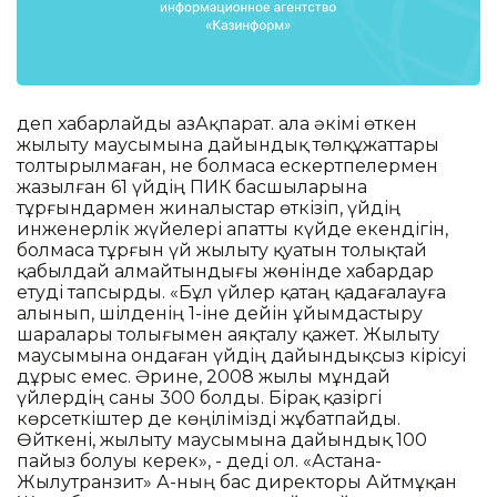
деп хабарлайды ҚазАқпарат. Қала әкімі өткен
жылыту маусымына дайындық төлқұжаттары
толтырылмаған, не болмаса ескертпелермен
жазылған 61 үйдің ПИК басшыларына
тұрғындармен жиналыстар өткізіп, үйдің
инженерлік жүйелері апатты күйде екендігін,
болмаса тұрғын үй жылыту қуатын толықтай
қабылдай алмайтындығы жөнінде хабардар
етуді тапсырды. «Бұл үйлер қатаң қадағалауға
алынып, шілденің 1-іне дейін ұйымдастыру
шаралары толығымен аяқталу қажет. Жылыту
маусымына ондаған үйдің дайындықсыз кірісуі
дұрыс емес. Әрине, 2008 жылы мұндай
үйлердің саны 300 болды. Бірақ қазіргі
көрсеткіштер де көңілімізді жұбатпайды.
Өйткені, жылыту маусымына дайындық 100
пайыз болуы керек», - деді ол. «Астана-
Жылутранзит» АҚ-ның бас директоры Айтмұқан