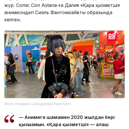
жүр. Comic Con Astana-ға Далия «Қара қызметші»
анимесіндегі Сиэль Фантомхайвтың образында
келген.
Фото: Назерке Сүйіндікова/ Kazinform
— Анимеге шамамен 2020 жылдан бері
қызығамын. «Қара қызметші» — алғаш