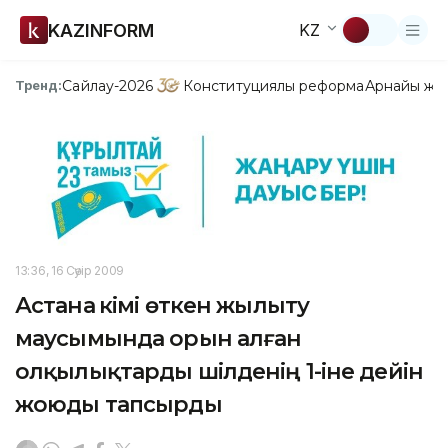
KAZINFORM
KZ
Сайлау-2026
Конституциялық реформа
Арнайы жо
Тренд:
13:36, 16 Сәуір 2009
Астана әкімі өткен жылыту
маусымында орын алған
олқылықтарды шілденің 1-іне дейін
жоюды тапсырды