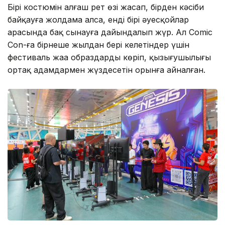
Бірі костюмін алғаш рет өзі жасап, бірден кәсіби
байқауға жолдама алса, енді бірі әуесқойлар
арасында бақ сынауға дайындалып жүр. Ал Comic
Con-ға бірнеше жылдан бері келетіндер үшін
фестиваль жаңа образдарды көріп, қызығушылығы
ортақ адамдармен жүздесетін орынға айналған.