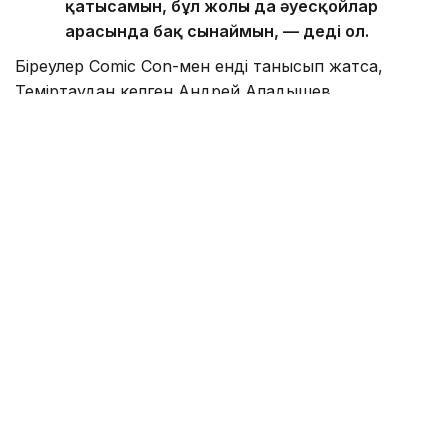
қатысамын, бұл жолы да әуесқойлар
арасында бақ сынаймын, — деді ол.
Біреулер Comic Con-мен енді танысып жатса,
Теміртаудан келген Андрей Аладышев
фестивальге осымен үшінші жыл қатарынан
қатысып жүр. Оның айтуынша, жыл сайын қайта
келуіне ең алдымен мұндағы адамдар мен орта
себеп болған.