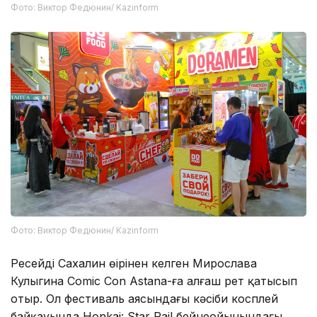
Фото: Виктор Федюнин/ Kazinform
Фото: Виктор Федюнин/ Kazinform
Ресейдің Сахалин өңірінен келген Мирослава
Кулыгина Comic Con Astana-ға алғаш рет қатысып
отыр. Ол фестиваль аясындағы кәсіби косплей
байқауында Honkai: Star Rail бейнеойынындағы