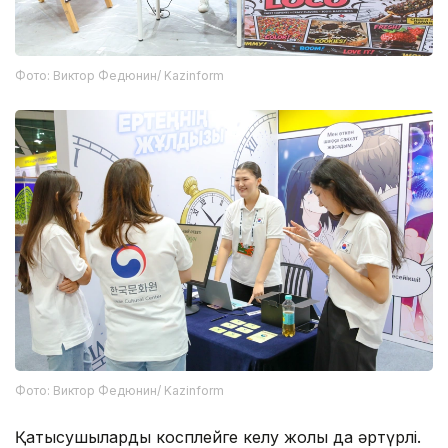
Фото: Виктор Федюнин/ Kazinform
Фото: Виктор Федюнин/ Kazinform
Қатысушылардың косплейге келу жолы да әртүрлі.