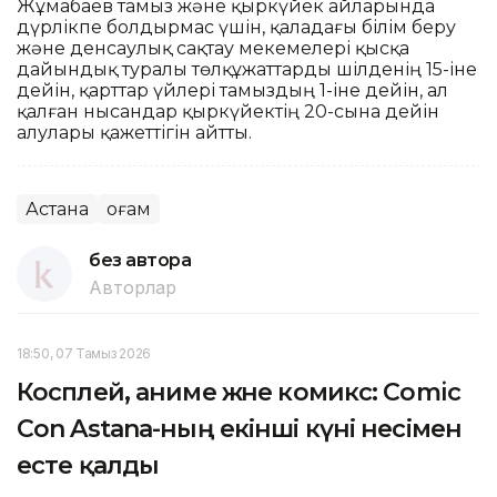
Жұмабаев тамыз және қыркүйек айларында
дүрлікпе болдырмас үшін, қаладағы білім беру
және денсаулық сақтау мекемелері қысқа
дайындық туралы төлқұжаттарды шілденің 15-іне
дейін, қарттар үйлері тамыздың 1-іне дейін, ал
қалған нысандар қыркүйектің 20-сына дейін
алулары қажеттігін айтты.
Астана
Қоғам
без автора
Авторлар
18:50, 07 Тамыз 2026
Косплей, аниме және комикс: Comic
Con Astana-ның екінші күні несімен
есте қалды