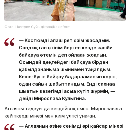
Фото: Назерке Сүйіндікова/Kazinform
— Костюмді алғаш рет өзім жасадым.
Сондықтан өтінім берген кезде кәсіби
байқауға өтемін деп ойлаған жоқпын.
Осындай деңгейдегі байқауға бірден
қабылданғаныма шынымен таңғалдым.
Кеше-бүгін байқау бағдарламасын көріп,
одан сайын шабыттандым. Енді сахнаға
шығатын кезегімді асыға күтіп жүрмін, —
дейді Мирослава Кулыгина.
Аглаяны таңдауы да кездейсоқ емес. Мирославаға
кейіпкердің мінезі мен киім үлгісі ұнаған.
— Аглаяның өзіне сенімді әрі қайсар мінезі