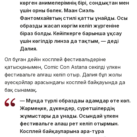
көрген анимелерімнің бірі, сондықтан мен
үшін орны бөлек. Маған Сиэль
Фантомхайвтың стилі қатты ұнайды. Осы
образды жасап көргім келіп жүргеніне
біраз болды. Кейіпкерге барынша ұқсау
үшін көгілдір линза да тақтым, — деді
Далия.
Ол бұған дейін косплей фестивальдеріне
қатысқанымен, Comic Con Astana секілді үлкен
фестивальге алғаш келіп отыр. Далия бұл жолы
әуесқойлар арасындағы косплей байқауында да
бақ сынамақ.
— Мұнда түрлі образдағы адамдар өте көп.
Жәрмеңке, дүкендер, суретшілердің
жұмыстары да ұнады. Осындай үлкен
фестивальге алғаш рет келіп отырмын.
Косплей байқауларына ара-тұра