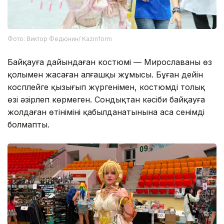
Фото: Виктор Федюнин/ Kazinform
Байқауға дайындаған костюмі — Мирославаның өз
қолымен жасаған алғашқы жұмысы. Бұған дейін
косплейге қызығып жүргенімен, костюмді толық
өзі әзірлеп көрмеген. Сондықтан кәсіби байқауға
жолдаған өтінімінің қабылданатынына аса сенімді
болмапты.