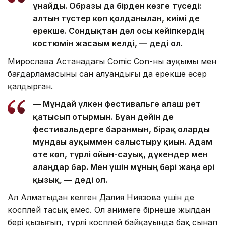
ұнайды. Образы да бірден көзге түседі:
алтын түстер көп қолданылған, киімі де
ерекше. Сондықтан дәл осы кейіпкердің
костюмін жасағым келді, — деді ол.
Мирослава Астанадағы Comic Con-ның ауқымы мен
бағдарламасының сан алуандығы да ерекше әсер
қалдырған.
— Мұндай үлкен фестивальге алғаш рет
қатысып отырмын. Бұған дейін де
фестивальдерге барғанмын, бірақ оларды
мұндағы ауқыммен салыстыру қиын. Адам
өте көп, түрлі ойын-сауық, дүкендер мен
алаңдар бар. Мен үшін мұның бәрі жаңа әрі
қызық, — деді ол.
Ал Алматыдан келген Далия Ниязова үшін де
косплей таңсық емес. Ол анимеге бірнеше жылдан
бері қызығып, түрлі косплей байқауында бақ сынап