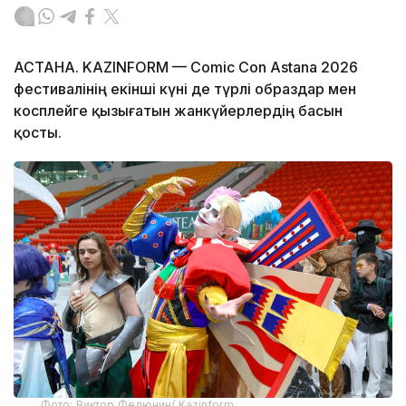
АСТАНА. KAZINFORM — Comic Con Astana 2026
фестивалінің екінші күні де түрлі образдар мен
косплейге қызығатын жанкүйерлердің басын
қосты.
Фото: Виктор Федюнин/ Kazinform