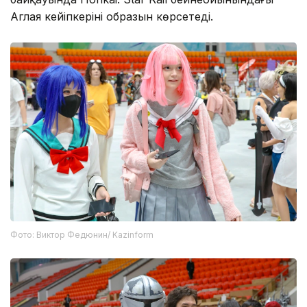
Аглая кейіпкерінің образын көрсетеді.
Фото: Виктор Федюнин/ Kazinform