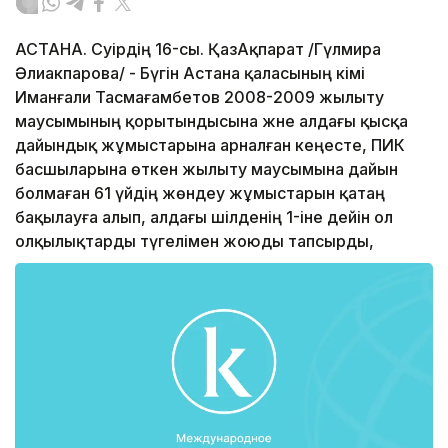
АСТАНА. Сәуірдің 16-сы. ҚазАқпарат /Гүлмира
Әлиакпарова/ - Бүгін Астана қаласының әкімі
Иманғали Тасмағамбетов 2008-2009 жылыту
маусымының қорытындысына және алдағы қысқа
дайындық жұмыстарына арналған кеңесте, ПИК
басшыларына өткен жылыту маусымына дайын
болмаған 61 үйдің жөндеу жұмыстарын қатаң
бақылауға алып, алдағы шілденің 1-іне дейін ол
олқылықтарды түгелімен жоюды тапсырды,