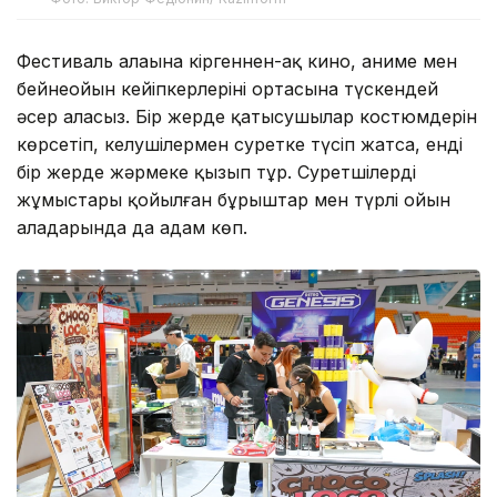
Фестиваль алаңына кіргеннен-ақ кино, аниме мен
бейнеойын кейіпкерлерінің ортасына түскендей
әсер аласыз. Бір жерде қатысушылар костюмдерін
көрсетіп, келушілермен суретке түсіп жатса, енді
бір жерде жәрмеңке қызып тұр. Суретшілердің
жұмыстары қойылған бұрыштар мен түрлі ойын
алаңдарында да адам көп.