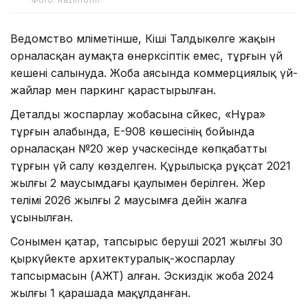
Ведомство мәліметінше, Кіші Талдыкөлге жақын
орналасқан аумақта өнеркәсіптік емес, тұрғын үй
кешені салынуда. Жоба аясында коммерциялық үй-
жайлар мен паркинг қарастырылған.
Деталды жоспарлау жобасына сәйкес, «Нұра»
тұрғын алабында, Е-908 көшесінің бойында
орналасқан №20 жер учаскесінде көпқабатты
тұрғын үй салу көзделген. Құрылысқа рұқсат 2021
жылғы 2 маусымдағы қаулымен берілген. Жер
телімі 2026 жылғы 2 маусымға дейін жалға
ұсынылған.
Сонымен қатар, тапсырыс беруші 2021 жылғы 30
қыркүйекте архитектуралық-жоспарлау
тапсырмасын (АЖТ) алған. Эскиздік жоба 2024
жылғы 1 қарашада мақұлданған.