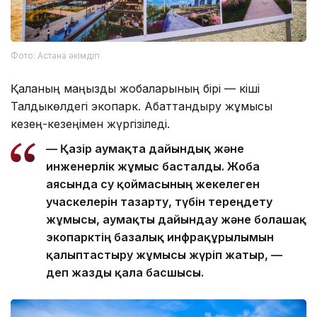
Фото: Астана әкімдігі
Қаланың маңызды жобаларының бірі — кіші
Талдыкөлдегі экопарк. Абаттандыру жұмысы
кезең-кезеңімен жүргізіледі.
— Қазір аумақта дайындық және
инженерлік жұмыс басталды. Жоба
аясында су қоймасының жекелеген
учаскелерін тазарту, түбін тереңдету
жұмысы, аумақты дайындау және болашақ
экопарктің базалық инфрақұрылымын
қалыптастыру жұмысы жүріп жатыр, —
деп жазды қала басшысы.