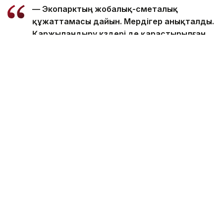
— Экопарктың жобалық-сметалық
құжаттамасы дайын. Мердігер анықталды.
Қаржыландыру көздері де қарастырылған.
№ 5 учаскеде, Кіші Талдыкөлде құрылыс
жұмыстары жуық арада басталады деп
ойлаймын. Жоспар бойынша, келесі жылы
тәмамдалады. Экопарктың жобалық
жалпы құны — 4,5 млрд теңге, — деді ол ҚР
Парламенті палаталарының бірлескен
отырысынан кейін кулуарда
журналистерге берген сұхбатында.
Айта кетейік, бұған дейін Астананың қай
аумақтарында жаңа саябақ
ашылатынын
жазғанбыз.