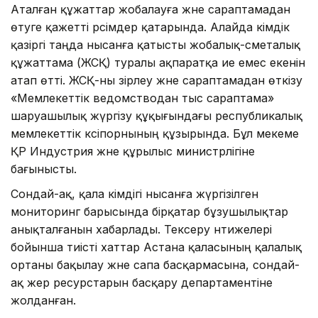
Аталған құжаттар жобалауға және сараптамадан
өтуге қажетті рәсімдер қатарында. Алайда әкімдік
қазіргі таңда нысанға қатысты жобалық-сметалық
құжаттама (ЖСҚ) туралы ақпаратқа ие емес екенін
атап өтті. ЖСҚ-ны әзірлеу және сараптамадан өткізу
«Мемлекеттік ведомстводан тыс сараптама»
шаруашылық жүргізу құқығындағы республикалық
мемлекеттік кәсіпорнының құзырында. Бұл мекеме
ҚР Индустрия және құрылыс министрлігіне
бағынысты.
Сондай-ақ, қала әкімдігі нысанға жүргізілген
мониторинг барысында бірқатар бұзушылықтар
анықталғанын хабарлады. Тексеру нәтижелері
бойынша тиісті хаттар Астана қаласының қалалық
ортаны бақылау және сапа басқармасына, сондай-
ақ жер ресурстарын басқару департаментіне
жолданған.