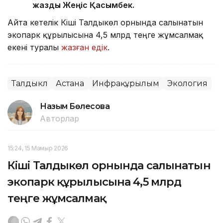
жазды Жеңіс Қасымбек.
Айта кетелік Кіші Талдыкөл орнында салынатын
экопарк құрылысына 4,5 млрд теңге жұмсалмақ
екені туралы
жазған едік
.
Талдыкөл
Астана
Инфрақұрылым
Экология
Назым Бөлесова
Авторлар
15:24, 15 Мамыр 2026
Кіші Талдыкөл орнында салынатын
экопарк құрылысына 4,5 млрд
теңге жұмсалмақ