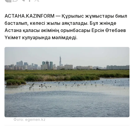
АСТАНА.KAZINFORM — Құрылыс жұмыстары биыл
басталып, келесі жылы аяқталады. Бұл жөнінде
Астана қаласы әкімінің орынбасары Ерсін Өтебаев
Үкімет кулуарында мәлімдеді.
Фото: egemen.kz