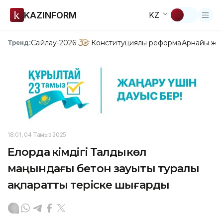
KAZINFORM
KZ
Сайлау-2026
Конституциялық реформа
Арнайы жо
Тренд:
18:01, 04 Тамыз 2025
Елорда әкімдігі Талдыкөл
маңындағы бетон зауыты туралы
ақпаратты теріске шығарды