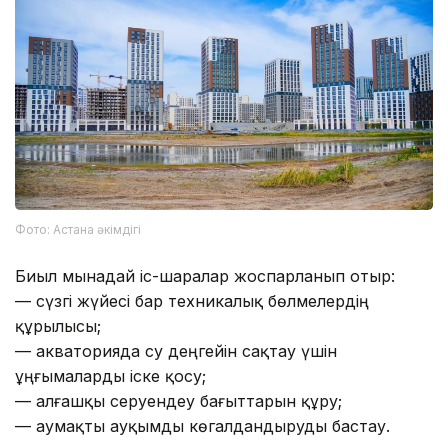
Фото: Астана әкімдігі
Биыл мынадай іс-шаралар жоспарланып отыр:
— сүзгі жүйесі бар техникалық бөлмелердің
құрылысы;
— акваторияда су деңгейін сақтау үшін
ұңғымаларды іске қосу;
— алғашқы серуендеу бағыттарын құру;
— аумақты ауқымды көгалдандыруды бастау.