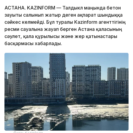
АСТАНА. KAZINFORM — Талдыкөл маңында бетон
зауыты салынып жатыр деген ақпарат шындыққа
сәйкес келмейді. Бұл туралы Kazinform агенттігінің
ресми сауалына жауап берген Астана қаласының
сәулет, қала құрылысы және жер қатынастары
басқармасы хабарлады.
Фото: Kazinform