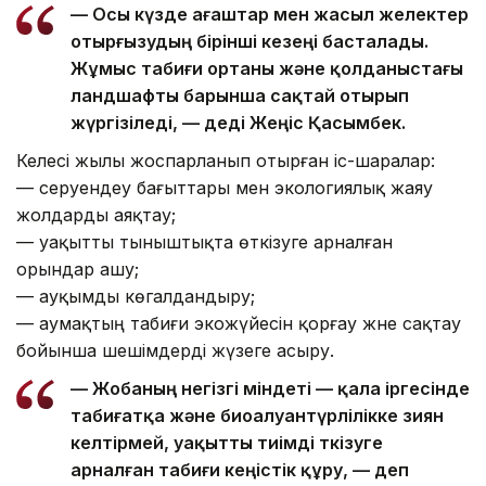
— Осы күзде ағаштар мен жасыл желектер
отырғызудың бірінші кезеңі басталады.
Жұмыс табиғи ортаны және қолданыстағы
ландшафты барынша сақтай отырып
жүргізіледі, — деді Жеңіс Қасымбек.
Келесі жылы жоспарланып отырған іс-шаралар:
— серуендеу бағыттары мен экологиялық жаяу
жолдарды аяқтау;
— уақытты тыныштықта өткізуге арналған
орындар ашу;
— ауқымды көгалдандыру;
— аумақтың табиғи экожүйесін қорғау және сақтау
бойынша шешімдерді жүзеге асыру.
— Жобаның негізгі міндеті — қала іргесінде
табиғатқа және биоалуантүрлілікке зиян
келтірмей, уақытты тиімді өткізуге
арналған табиғи кеңістік құру, — деп