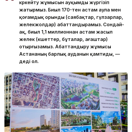
көркейту жұмысын ауқымды жүргізіп
жатырмыз. Биыл 170-тен астам аула мен
қоғамдық орынды (саябақтар, гүлзарлар,
желекжолдар) абаттандырамыз. Сондай-
ақ, биыл 1,1 миллионнан астам жасыл
желек (көшеттер, бұталар, ағаштар)
отырғызамыз. Абаттандыру жұмысы
Астананың барлық ауданын қамтиды, —
деді ол.