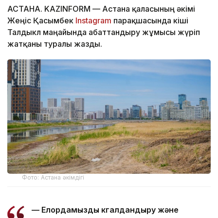
АСТАНА. KAZINFORM — Астана қаласының әкімі
Жеңіс Қасымбек
Instagram
парақшасында кіші
Талдыкөл маңайында абаттандыру жұмысы жүріп
жатқаны туралы жазды.
Фото: Астана әкімдігі
— Елордамызды көгалдандыру және