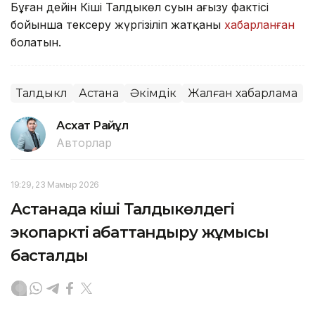
Бұған дейін Кіші Талдыкөл суын ағызу фактісі
бойынша тексеру жүргізіліп жатқаны
хабарланған
болатын.
Талдыкөл
Астана
Әкімдік
Жалған хабарлама
Асхат Райқұл
Авторлар
19:29, 23 Мамыр 2026
Астанада кіші Талдыкөлдегі
экопаркті абаттандыру жұмысы
басталды