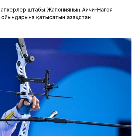
бапкерлер штабы Жапонияның Аичи-Нагоя
 ойындарына қатысатын Қазақстан