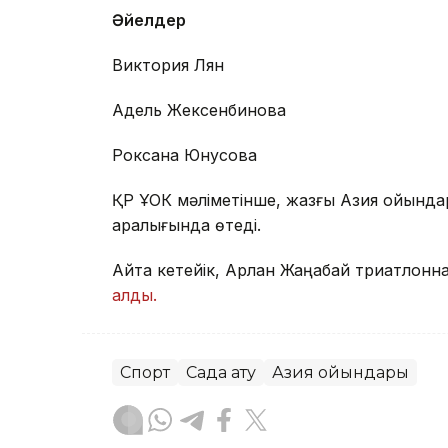
Әйелдер
Виктория Лян
Адель Жексенбинова
Роксана Юнусова
ҚР ҰОК мәліметінше, жазғы Азия ойындар
аралығында өтеді.
Айта кетейік, Арлан Жаңабай триатлонна
алды.
Спорт
Садақ ату
Азия ойындары