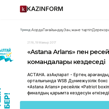
KAZINFORM
Ақорда
Тағайындау
Заң және тәртіп
Дерекқор
Тренд:
21:16, 19 Мамыр 2017
«Astana Arlans» пен ресей
командалары кездеседі
АСТАНА. ҚазАқпарат - Ертең Қарағанд
орталығында WSB Дүниежүзілік бокс
«Astana Arlans» ресейлік «Patriot bo
финалдың қарымта кездесуін өткізеді