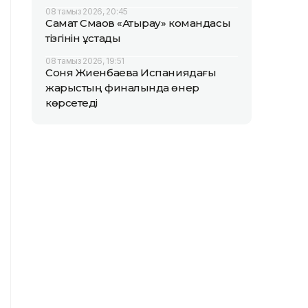
08 тамыз 2026, 20:45
Самат Смақов «Атырау» командасы
тізгінін ұстады
08 тамыз 2026, 19:51
Соня Жиенбаева Испаниядағы
жарыстың финалында өнер
көрсетеді