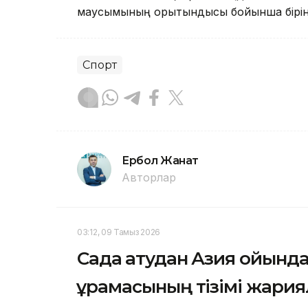
маусымының қорытындысы бойынша бірін
Спорт
Ербол Жанат
Авторлар
03:12, 09 Тамыз 2026
Садақ атудан Азия ойында
құрамасының тізімі жари