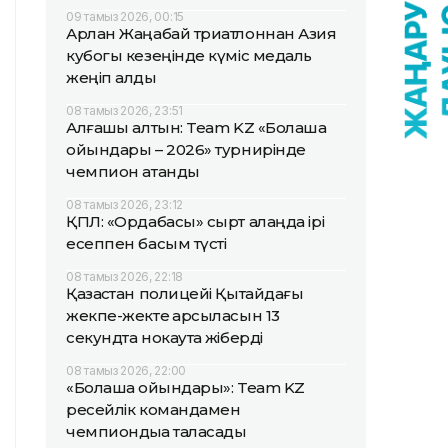
09 тамыз 2026, 00:15
Арлан Жаңабай триатлоннан Азия
кубогы кезеңінде күміс медаль
жеңіп алды
08 тамыз 2026, 23:51
Алғашқы алтын: Team KZ «Болашақ
ойындары – 2026» турнирінде
чемпион атанды
08 тамыз 2026, 23:12
ҚПЛ: «Ордабасы» сырт алаңда ірі
есеппен басым түсті
08 тамыз 2026, 22:18
Қазақстан полицейі Қытайдағы
жекпе-жекте қарсыласын 13
секундта нокаутқа жіберді
08 тамыз 2026, 22:00
«Болашақ ойындары»: Team KZ
ресейлік командамен
чемпиондыққа таласады