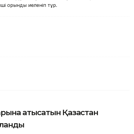
ші орынды иеленіп тұр.
рына қатысатын Қазақстан
яланды