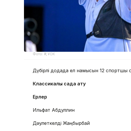
Фото: ҚР ҰОК
Дүбірлі додада ел намысын 12 спортшы қ
Классикалық садақ ату
Ерлер
Ильфат Абдуллин
Дәулеткелді Жаңбырбай