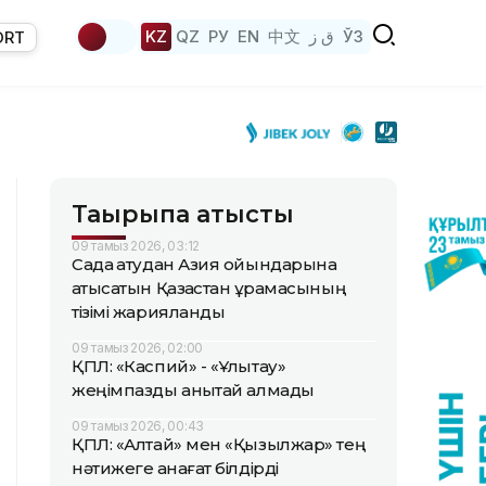
KZ
QZ
РУ
EN
中文
ق ز
ЎЗ
ORT
Тақырыпқа қатысты
09 тамыз 2026, 03:12
Садақ атудан Азия ойындарына
қатысатын Қазақстан құрамасының
тізімі жарияланды
09 тамыз 2026, 02:00
ҚПЛ: «Каспий» - «Ұлытау»
жеңімпазды анықтай алмады
09 тамыз 2026, 00:43
ҚПЛ: «Алтай» мен «Қызылжар» тең
нәтижеге қанағат білдірді