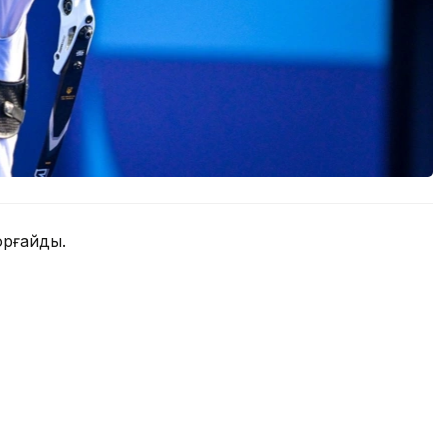
орғайды.