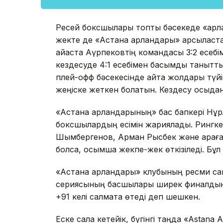
Ресей боксшылары топтық бәсекеде «арла
жекте де «Астана арландары» қарсыласта
айқаста Ақүрпековтің командасы 3:2 есебі
кездесуде 4:1 есебімен басымдық танытты
плей-офф бәсекесінде қайта жолдары түйісіп
жеңіске жеткен болатын. Кездесу осыдан
«Астана арландарының» бас бапкері Нұр
боксшылардың есімін жариялады. Рингке
Шымбергенов, Арман Рысбек және қараға
болса, қосымша жекпе-жек өткізіледі. Б
«Астана арландары» клубының ресми сай
сериясының басшылары ширек финалдың 
+91 келі салмақта өтеді деп шешкен.
Еске сала кетейік, бүгінгі таңда «Astana