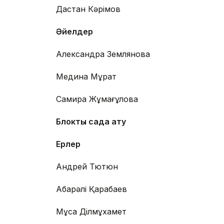
Дастан Кәрімов
Әйелдер
Александра Землянова
Медина Мұрат
Самира Жұмағұлова
Блоктық садақ ату
Ерлер
Андрей Тютюн
Ақбарәлі Қарабаев
Мұса Ділмұхамет