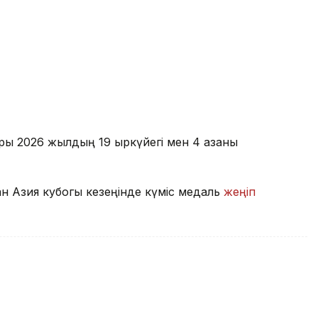
ы 2026 жылдың 19 қыркүйегі мен 4 қазаны
н Азия кубогы кезеңінде күміс медаль
жеңіп