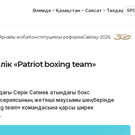
Әлемде
Қазақстан
Саясат
Талдау
SP
Арнайы жоба
Конституциялық реформа
Сайлау-2026
лік «Patriot boxing team»
ыдағы Серік Сәпиев атындағы бокс
 сериясының жетінші маусымы шеңберінде
xing team» командасына қарсы ширек
.