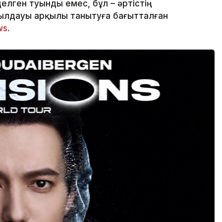
делген туынды емес, бұл – әртістің
ылдауы арқылы танытуға бағытталған
ws
.