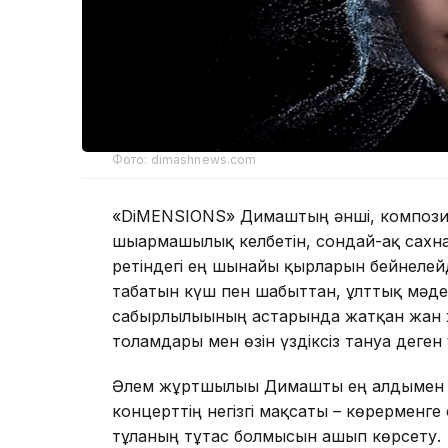
Фото: dimashnews.com
«DiMENSIONS» Димаштың әнші, композит
шығармашылық келбетін, сондай-ақ сахна
ретіндегі ең шынайы қырларын бейнелейд
табатын күш пен шабыттан, ұлттық мәде
сабырлылығының астарында жатқан жан 
толғамдары мен өзін үздіксіз тануға дег
Әлем жұртшылығы Димашты ең алдымен 
концерттің негізгі мақсаты – көрерменг
тұлғаның тұтас болмысын ашып көрсету.