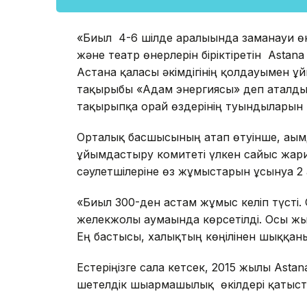
«Биыл 4-6 шілде аралығында заманауи өн
және театр өнерлерін біріктіретін Astana
Астана қаласы әкімдігінің қолдауымен ұ
тақырыбы «Адам энергиясы» деп аталды. Я
тақырыпқа орай өздерінің туындыларын кө
Орталық басшысының атап өтуінше, ағым
ұйымдастыру комитеті үлкен сайыс жариял
сәулетшілеріне өз жұмыстарын ұсынуға 2 
«Биыл 300-ден астам жұмыс келіп түсті.
желекжолы аумағында көрсетілді. Осы жыл
Ең бастысы, халықтың көңілінен шыққанын
Естеріңізге сала кетсек, 2015 жылы Astan
шетелдік шығармашылық өкілдері қатыс