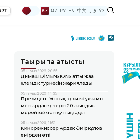
KZ
QZ
РУ
EN
中文
ق ز
ЎЗ
ORT
Тақырыпқа қатысты
05 тамыз 2026, 20:55
Димаш DiMENSIONS атты жаңа
әлемдік турнесін жариялады
05 тамыз 2026, 14:35
Президент Ұлттық архивтің ұжымы
мен ардагерлерін 20 жылдық
мерейтоймен құттықтады
05 тамыз 2026, 11:51
Кинорежиссер Ардақ Әмірқұлов
өмірден өтті