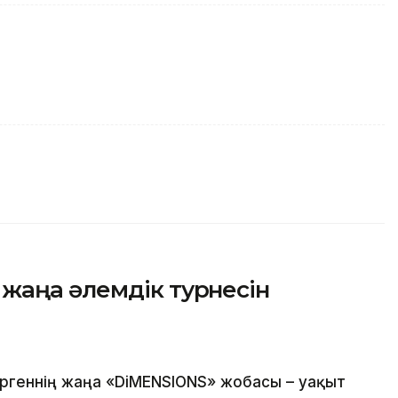
жаңа әлемдік турнесін
ргеннің жаңа «DiMENSIONS» жобасы – уақыт