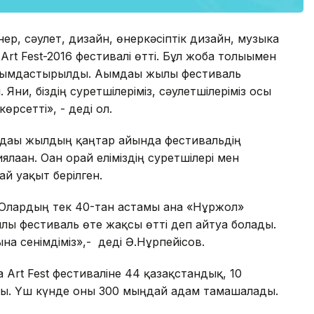
ер, сәулет, дизайн, өнеркәсіптік дизайн, музыка
 Art Fest-2016 фестивалі өтті. Бұл жоба толығымен
йымдастырылды. Ағымдағы жылғы фестиваль
ғни, біздің суретшілеріміз, сәулетшілеріміз осы
рсетті», - деді ол.
дағы жылдың қаңтар айында фестивальдің
аған. Оған орай еліміздің суретшілері мен
ай уақыт берілген.
 Олардың тек 40-тан астамы ғана «Нұржол»
ғы фестиваль өте жақсы өтті деп айтуға болады.
а сенімдіміз»,- деді Ә.Нұрпейісов.
a Art Fest фестиваліне 44 қазақстандық, 10
ты. Үш күнде оны 300 мыңдай адам тамашалады.