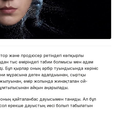
ор және продюсер ретіндегі көпқырлы
дан тыс өміріндегі табиғи болмысы мен адам
і. Бұл қырлар оның әрбір туындысында көрініс
ни мұрасына деген адалдығынан, сыртқы
жылуынан, өмір жолында жинақталған ой-
ен ұмтылысынан айқын аңғарылады.
оның қайталанбас дауысымен таниды. Ал бұл
е сол ерекше дауыстың иесі болып табылатын