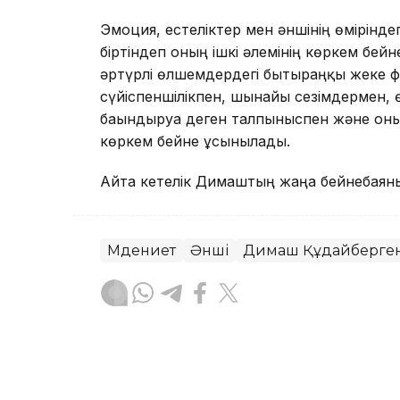
Эмоция, естеліктер мен әншінің өмірінде
біртіндеп оның ішкі әлемінің көркем бе
әртүрлі өлшемдердегі бытыраңқы жеке фр
сүйіспеншілікпен, шынайы сезімдермен, 
бағындыруға деген талпыныспен және он
көркем бейне ұсынылады.
Айта кетелік Димаштың жаңа бейнебая
Мәдениет
Әнші
Димаш Құдайберге
Назым Бөлесова
Авторлар