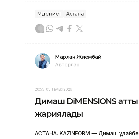
Мәдениет
Астана
Марлан Жиембай
Авторлар
20:55, 05 Тамыз 2026
Димаш DiMENSIONS атты 
жариялады
АСТАНА. KAZINFORM — Димаш Құдайбе