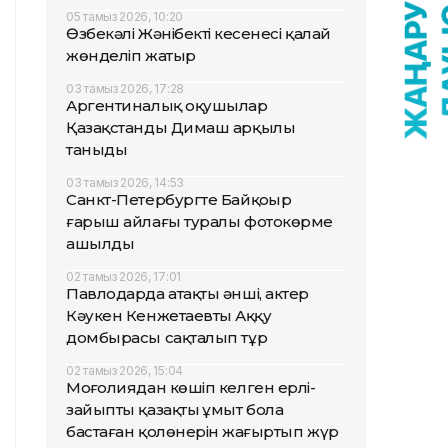
05 тамыз 2026, 10:20
Өзбекәлі Жәнібектің кесенесі қалай
жөнделіп жатыр
03 тамыз 2026, 17:28
Аргентиналық оқушылар
Қазақстанды Димаш арқылы
таныды
03 тамыз 2026, 14:53
Санкт-Петербургте Байқоңыр
ғарыш айлағы туралы фотокөрме
ашылды
02 тамыз 2026, 17:01
Павлодарда атақты әнші, актер
Кәукен Кенжетаевтың Аққу
домбырасы сақталып тұр
02 тамыз 2026, 15:04
Моңғолиядан көшіп келген ерлі-
зайыпты қазақтың ұмыт бола
бастаған қолөнерін жаңғыртып жүр