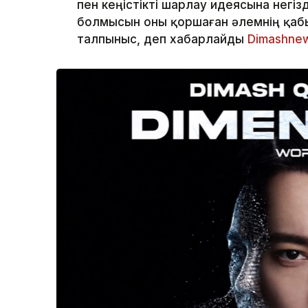
пен кеңістікті шарлау идеясына негіз
болмысын оны қоршаған әлемнің қаб
талпыныс, деп хабарлайды
Dimashne