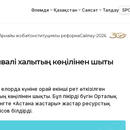
Әлемде
Қазақстан
Саясат
Талдау
SP
Арнайы жоба
Конституциялық реформа
Сайлау-2026
ивалі халықтың көңілінен шықты
лорда күніне орай екінші рет өткізілген
ың көңілінен шықты. Бұл пікірді бүгін Орталық
ингте «Астана жастары» жастар ресурстық
ов білдірді.