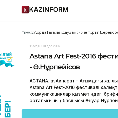
KAZINFORM
Ақорда
Тағайындау
Заң және тәртіп
Дерекқор
Тренд:
15:52, 07 Шілде 2016
Astana Art Fest-2016 фест
- Ә.Нұрпейісов
АСТАНА. ҚазАқпарат - Ағымдағы жылы е
Astana Art Fest-2016 фестивалі халықт
коммуникациялар қызметіндегі бриф
орталығының басшысы Әнуар Нұрпейіс