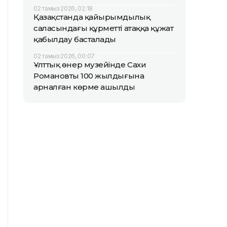
02 тамыз 2026, 02:18
Қазақстанда қайырымдылық
саласындағы құрметті атаққа құжат
қабылдау басталады
02 тамыз 2026, 00:07
Ұлттық өнер музейінде Сахи
Романовтың 100 жылдығына
арналған көрме ашылды