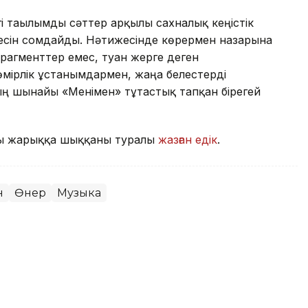
гі тағылымды сәттер арқылы сахналық кеңістік
йнесін сомдайды. Нәтижесінде көрермен назарына
агменттер емес, туған жерге деген
өмірлік ұстанымдармен, жаңа белестерді
ың шынайы «Менімен» тұтастық тапқан бірегей
ны жарыққа шыққаны туралы
жазған едік
.
н
Өнер
Музыка