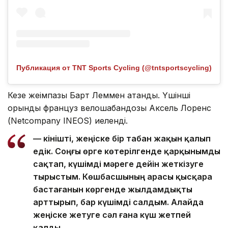
Публикация от TNT Sports Cycling (@tntsportscycling)
Кезең жеңімпазы Барт Леммен атанды. Үшінші
орынды француз велошабандозы Аксель Лоренс
(Netcompany INEOS) иеленді.
— Өкінішті, жеңіске бір табан жақын қалып
едік. Соңғы өрге көтерілгенде қарқынымды
сақтап, күшімді мәреге дейін жеткізуге
тырыстым. Көшбасшының арасы қысқара
бастағанын көргенде жылдамдықты
арттырып, бар күшімді салдым. Алайда
жеңіске жетуге сәл ғана күш жетпей
қалды.