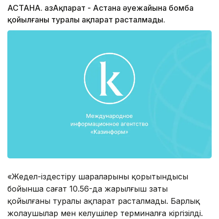
АСТАНА. ҚазАқпарат - Астана әуежайына бомба
қойылғаны туралы ақпарат расталмады.
«Жедел-іздестіру шараларының қорытындысы
бойынша сағат 10.56-да жарылғыш заты
қойылғаны туралы ақпарат расталмады. Барлық
жолаушылар мен келушілер терминалға кіргізілді.