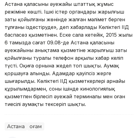
Астана қаласының әуежайы штаттық жұмыс
режіміне көшті. Ішкі істер органдары жарылғыш
заты қойылғаны жөнінде жалған мәлімет берген
тұлғаны іздестіруде», деп хабарлады Көліктегі ІІД
баспасөз қызметінен. Еске сала кетейік, 2015 жылы
6 тамызда сағат 09.08-де Астана қаласының
әуежайының анықтама қызметіне жарылғыш заты
қойылғаны туралы телефон арқылы хабар келіп
түсті. Оқиға орнына жедел топ шықты. Аумақ
қоршауға алынды. Адамдар қауіпсіз жерге
шығарылды. Көліктегі ІІД қызметкерлері арнайы
құрылымдармен, соның ішінде кинологиялық
қызметпен бірлесіп әуежай терминалы мен оған
тиесілі аумақты тексеріп шықты.
Астана
Қоғам