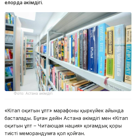
елорда әкімдігі.
Фото: Астана әкімдігі
«Кітап оқитын ұлт» марафоны қыркүйек айында
басталады. Бұған дейін Астана әкімдігі мен «Кітап
оқитын ұлт – Читающая нация» қоғамдық қоры
тиісті меморандумға қол қойған.