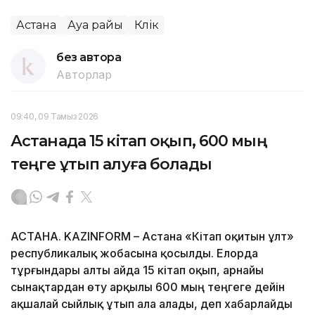
Астана
Ауа райы
Көлік
без автора
Авторлар
09:40, 09 Тамыз 2026
Астанада 15 кітап оқып, 600 мың
теңге ұтып алуға болады
АСТАНА. KAZINFORM – Астана «Кітап оқитын ұлт»
республикалық жобасына қосылды. Елорда
тұрғындары алты айда 15 кітап оқып, арнайы
сынақтардан өту арқылы 600 мың теңгеге дейін
ақшалай сыйлық ұтып ала алады, деп хабарлайды