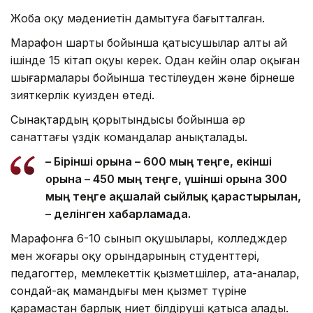
Жоба оқу мәдениетін дамытуға бағытталған.
Марафон шарты бойынша қатысушылар алты ай
ішінде 15 кітап оқуы керек. Одан кейін олар оқыған
шығармалары бойынша тестілеуден және бірнеше
зияткерлік куизден өтеді.
Сынақтардың қорытындысы бойынша әр
санаттағы үздік командалар анықталады.
– Бірінші орынға – 600 мың теңге, екінші
орынға – 450 мың теңге, үшінші орынға 300
мың теңге ақшалай сыйлық қарастырылған,
– делінген хабарламада.
Марафонға 6-10 сынып оқушылары, колледждер
мен жоғары оқу орындарының студенттері,
педагогтер, мемлекеттік қызметшілер, ата-аналар,
сондай-ақ мамандығы мен қызмет түріне
қарамастан барлық ниет білдіруші қатыса алады.