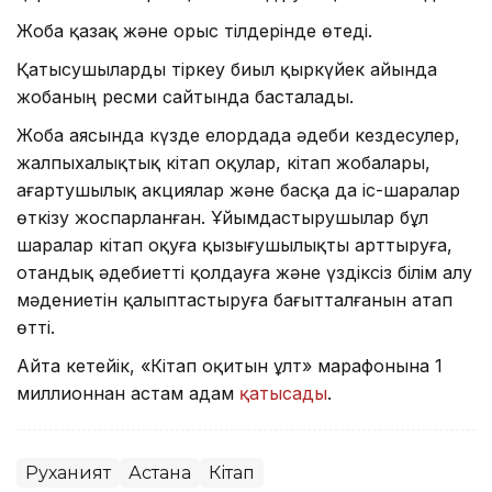
Жоба қазақ және орыс тілдерінде өтеді.
Қатысушыларды тіркеу биыл қыркүйек айында
жобаның ресми сайтында басталады.
Жоба аясында күзде елордада әдеби кездесулер,
жалпыхалықтық кітап оқулар, кітап жобалары,
ағартушылық акциялар және басқа да іс-шаралар
өткізу жоспарланған. Ұйымдастырушылар бұл
шаралар кітап оқуға қызығушылықты арттыруға,
отандық әдебиетті қолдауға және үздіксіз білім алу
мәдениетін қалыптастыруға бағытталғанын атап
өтті.
Айта кетейік, «Кітап оқитын ұлт» марафонына 1
миллионнан астам адам
қатысады
.
Руханият
Астана
Кітап