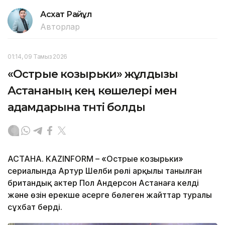
Асхат Райқұл
Авторлар
01:14, 09 Тамыз 2026
«Острые козырьки» жұлдызы
Астананың кең көшелері мен
адамдарына тәнті болды
АСТАНА. KAZINFORM – «Острые козырьки»
сериалында Артур Шелби рөлі арқылы танылған
британдық актер Пол Андерсон Астанаға келді
және өзін ерекше әсерге бөлеген жайттар туралы
сұхбат берді.