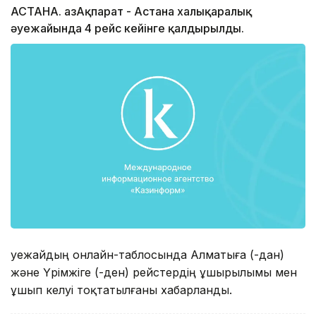
АСТАНА. ҚазАқпарат - Астана халықаралық
әуежайында 4 рейс кейінге қалдырылды.
Әуежайдың онлайн-таблосында Алматыға (-дан)
және Үрімжіге (-ден) рейстердің ұшырылымы мен
ұшып келуі тоқтатылғаны хабарланды.