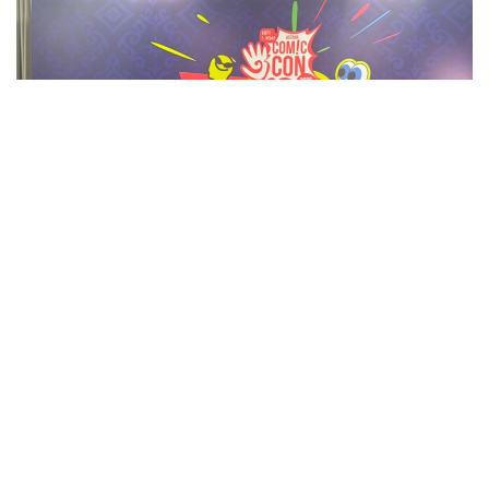
Фото: Адия Абубакир/Kazinform
Comic Con Astana фестивалінде өткен баспасөз
мәслихатында актерден Қазақстанда тосын
көрінген немесе мәдени алшақтықтар туралы
сұрақ қойылды. Андерсонның айтуынша, ешбір
мәдени алшақтықты сезінбеген. Дегенмен
Астананың кең көпжолақты көшелері мен