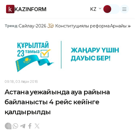
KAZINFORM
KZ
Сайлау-2026
Конституциялық реформа
Арнайы жо
Тренд:
09:18, 03 Ақпан 2016
Астана әуежайында ауа райына
байланысты 4 рейс кейінге
қалдырылды