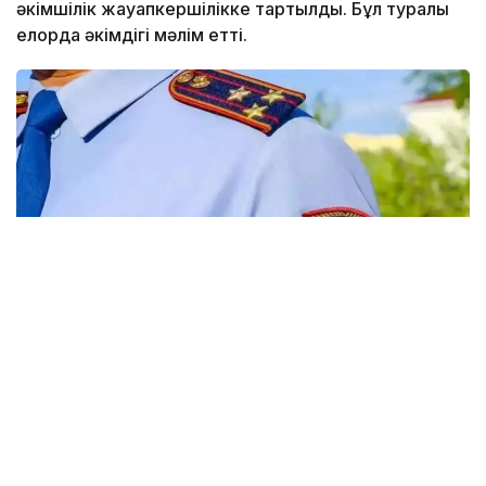
әкімшілік жауапкершілікке тартылды. Бұл туралы
елорда әкімдігі мәлім етті.
Фото: Виктор Федюнин / Kazinform
35 жастағы ер адам елордадағы ойын-сауық
орындарының біріне бейнеролик түсіру мақсатында
атпен автомобиль жолымен және жаяу
жүргіншілерге арналған тротуарлармен жүріп,