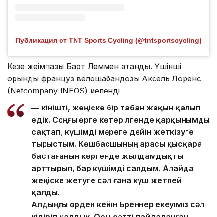
Публикация от TNT Sports Cycling (@tntsportscycling)
Кезең жеңімпазы Барт Леммен атанды. Үшінші
орынды француз велошабандозы Аксель Лоренс
(Netcompany INEOS) иеленді.
— Өкінішті, жеңіске бір табан жақын қалып
едік. Соңғы өрге көтерілгенде қарқынымды
сақтап, күшімді мәреге дейін жеткізуге
тырыстым. Көшбасшының арасы қысқара
бастағанын көргенде жылдамдықты
арттырып, бар күшімді салдым. Алайда
жеңіске жетуге сәл ғана күш жетпей
қалды.
Алдыңғы өрден кейін Бреннер екеуіміз сәл
кідіріп қалдық. Осы сәтті пайдаланған