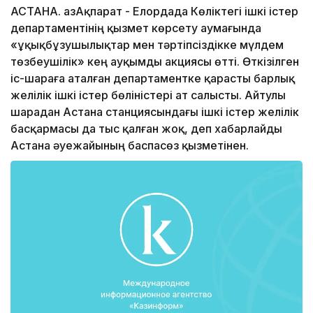
АСТАНА. ҚазАқпарат - Елордада Көліктегі ішкі істер
департаментінің қызмет көрсету аумағында
«Құқықбұзушылықтар мен тәртіпсіздікке мүлдем
төзбеушілік» кең ауқымды акциясы өтті. Өткізілген
іс-шараға аталған департаментке қарасты барлық
желілік ішкі істер бөліністері ат салысты. Айтулы
шарадан Астана станциясындағы ішкі істер желілік
басқармасы да тыс қалған жоқ, деп хабарлайды
Астана әуежайының баспасөз қызметінен.