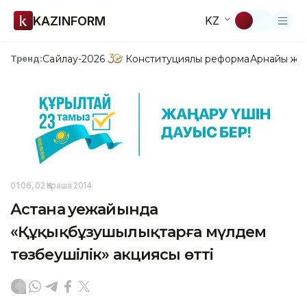
KAZINFORM
KZ
Сайлау-2026
Конституциялық реформа
Арнайы жо
Тренд:
01:06, 02 Қараша 2014
Астана әуежайында
«Құқықбұзушылықтарға мүлдем
төзбеушілік» акциясы өтті