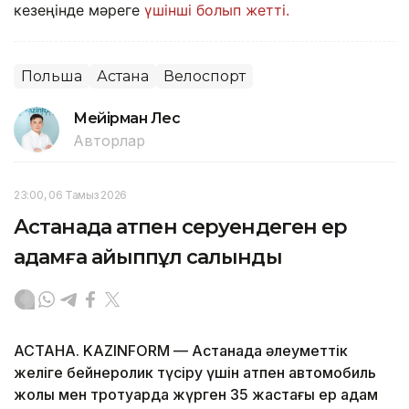
кезеңінде мәреге
үшінші болып жетті.
Польша
Астана
Велоспорт
Мейірман Лес
Авторлар
23:00, 06 Тамыз 2026
Астанада атпен серуендеген ер
адамға айыппұл салынды
АСТАНА. KAZINFORM — Астанада әлеуметтік
желіге бейнеролик түсіру үшін атпен автомобиль
жолы мен тротуарда жүрген 35 жастағы ер адам