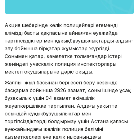
Акция шеңберінде көлік полицейлері егеменді
еліміздің басты қақпасына айналған әуежайда
тәртіпсіздіктер мен құқықбұзушылықтардың алдын-
алу бойынша бірқатар жұмыстар жүргізді.
Сонымен қатар, кәмелетке толмағандар істері
жөніндегі учаскелік полиция инспекторлары
мектеп оқушыларына дәріс оқыды.
Жалпы, жыл басынан бері есеп беру кезеңінде
басқарма бойынша 2926 азамат, соның ішінде ұсақ
бұзақылық үшін 94 азамат әкімшілік
жауапкершілікке тартылған. Алдағы уақытта
осындай құқықбұзушылықтар мен
тәртіпсіздіктерді болдырмау үшін Астана қаласы
әуежайындағы желілік полиция бөлімінің
қызметкерлері әуе көлік нысанындағы