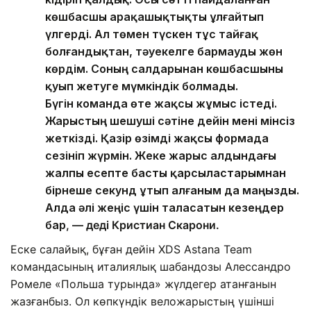
көшбасшы арақашықтықты ұлғайтып
үлгерді. Ал төмен түскен тұс тайғақ
болғандықтан, тәуекелге бармауды жөн
көрдім. Соның салдарынан көшбасшыны
қуып жетуге мүмкіндік болмады.
Бүгін команда өте жақсы жұмыс істеді.
Жарыстың шешуші сәтіне дейін мені мінсіз
жеткізді. Қазір өзімді жақсы формада
сезініп жүрмін. Жеке жарыс алдындағы
жалпы есепте басты қарсыластарымнан
бірнеше секунд ұтып алғаным да маңызды.
Алда әлі жеңіс үшін таласатын кезеңдер
бар
, — деді Кристиан Скарони.
Еске салайық, бұған дейін XDS Astana Team
командасының италиялық шабандозы Алессандро
Ромеле «Польша турында» жүлдегер атанғанын
жазғанбыз. Ол көпкүндік веложарыстың үшінші