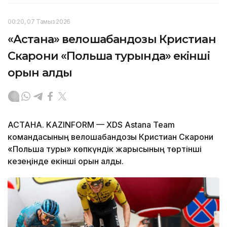
00:20, 07 Тамыз 2026
«Астана» велошабандозы Кристиан
Скарони «Польша турында» екінші
орын алды
АСТАНА. KAZINFORM — XDS Astana Team
командасының велошабандозы Кристиан Скарони
«Польша туры» көпкүндік жарысының төртінші
кезеңінде екінші орын алды.