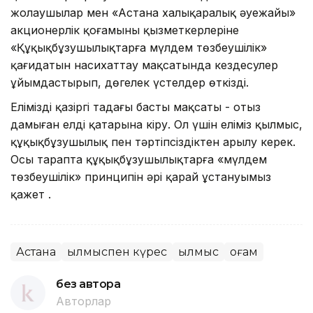
жолаушылар мен «Астана халықаралық әуежайы»
акционерлік қоғамының қызметкерлеріне
«Құқықбұзушылықтарға мүлдем төзбеушілік»
қағидатын насихаттау мақсатында кездесулер
ұйымдастырып, дөңгелек үстелдер өткізді.
Еліміздің қазіргі таңдағы басты мақсаты - отыз
дамыған елдің қатарына кіру. Ол үшін еліміз қылмыс,
құқықбұзушылық пен тәртіпсіздіктен арылу керек.
Осы тарапта құқықбұзушылықтарға «мүлдем
төзбеушілік» принципін әрі қарай ұстануымыз
қажет .
Астана
Қылмыспен күрес
Қылмыс
Қоғам
без автора
Авторлар