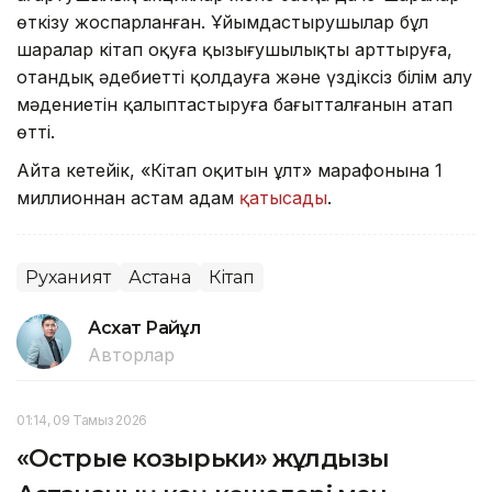
өткізу жоспарланған. Ұйымдастырушылар бұл
шаралар кітап оқуға қызығушылықты арттыруға,
отандық әдебиетті қолдауға және үздіксіз білім алу
мәдениетін қалыптастыруға бағытталғанын атап
өтті.
Айта кетейік, «Кітап оқитын ұлт» марафонына 1
миллионнан астам адам
қатысады
.
Руханият
Астана
Кітап
Асхат Райқұл
Авторлар
01:14, 09 Тамыз 2026
«Острые козырьки» жұлдызы