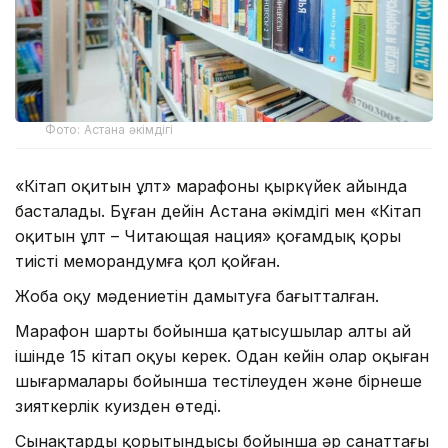
Фото: Астана әкімдігі
«Кітап оқитын ұлт» марафоны қыркүйек айында
басталады. Бұған дейін Астана әкімдігі мен «Кітап
оқитын ұлт – Читающая нация» қоғамдық қоры
тиісті меморандумға қол қойған.
Жоба оқу мәдениетін дамытуға бағытталған.
Марафон шарты бойынша қатысушылар алты ай
ішінде 15 кітап оқуы керек. Одан кейін олар оқыған
шығармалары бойынша тестілеуден және бірнеше
зияткерлік куизден өтеді.
Сынақтардың қорытындысы бойынша әр санаттағы