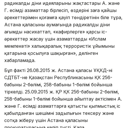
радикалды діни идеяларының жақтастары А. және
Г. есімді азаматтар бірлесіп, өздерінің заңға қайшы
әрекеттерімен қоғамға қауіп төндіретінін біле тұра,
Астана қаласының аумағында радикалды діни
ағымды насихаттап, «кафирлерге» қарсы іс-
әрекеттер жасау үшін азаматтарды «Ислам
мемлекеті» халықаралық террористік ұйымының
қатарына қосылуға шақырған», делінген
хабарламада.
Бұл факті 26.08.2015 ж. Астана қаласы ҰҚКД-нің
СДТБТ-не Қазақстан Республикасының ҚК 256-
бабының 2-бөлімі, 258-бабының 1-бөлімі бойынша
тіркелді. 25.09.2015 ж. ҚР ҚК 256-бабының 2-бөлімі,
258-бабының 1-бөлімі бойынша айыптау актісімен А.
және Г. есімді азаматтарға қатысты қылмыстық іс
қабылданған шешімнің заңдылығын тексеру және
сотқа жіберу үшін Астана қаласының
прокуратурасына келіп түсті. Қала