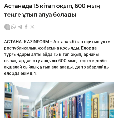
Астанада 15 кітап оқып, 600 мың
теңге ұтып алуға болады
АСТАНА. KAZINFORM – Астана «Кітап оқитын ұлт»
республикалық жобасына қосылды. Елорда
тұрғындары алты айда 15 кітап оқып, арнайы
сынақтардан өту арқылы 600 мың теңгеге дейін
ақшалай сыйлық ұтып ала алады, деп хабарлайды
елорда әкімдігі.