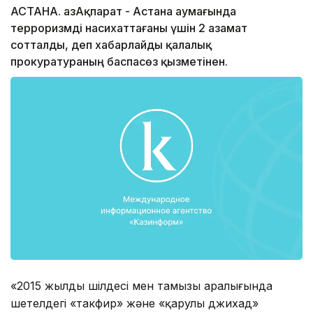
АСТАНА. ҚазАқпарат - Астана аумағында
терроризмді насихаттағаны үшін 2 азамат
сотталды, деп хабарлайды қалалық
прокуратураның баспасөз қызметінен.
«2015 жылдың шілдесі мен тамызы аралығында
шетелдегі «такфир» және «қарулы джихад»