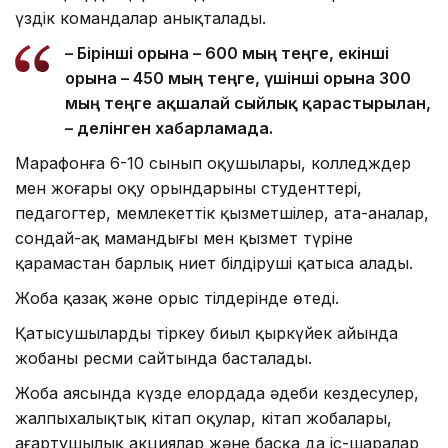
үздік командалар анықталады.
– Бірінші орынға – 600 мың теңге, екінші
орынға – 450 мың теңге, үшінші орынға 300
мың теңге ақшалай сыйлық қарастырылған,
– делінген хабарламада.
Марафонға 6-10 сынып оқушылары, колледждер
мен жоғары оқу орындарының студенттері,
педагогтер, мемлекеттік қызметшілер, ата-аналар,
сондай-ақ мамандығы мен қызмет түріне
қарамастан барлық ниет білдіруші қатыса алады.
Жоба қазақ және орыс тілдерінде өтеді.
Қатысушыларды тіркеу биыл қыркүйек айында
жобаның ресми сайтында басталады.
Жоба аясында күзде елордада әдеби кездесулер,
жалпыхалықтық кітап оқулар, кітап жобалары,
ағартушылық акциялар және басқа да іс-шаралар