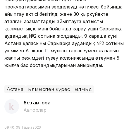
прокуратурасымен зерделеудің нәтижесі бойынша
айыптау актісі бекітілді және 30 қыркүйекте
аталған азаматтарды айыптауға қатысты
қылмыстық іс мәні бойынша қарау үшін Сарыарқа
аудандық №2 cотына жолданды. 9 қараша күні
Астана қаласының Сарыарқа аудандық №2 сотының
үкімімен А. және Г. мүлікін тәркілеумен жазасын
жалпы режімдегі түзеу колониясында өтеумен 5
жылға бас бостандықтарынан айырылды.
Астана
Қылмыспен күрес
Қылмыс
без автора
Авторлар
09:40, 09 Тамыз 2026