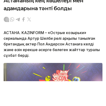
Астананың кең көшелері мен
адамдарына тәнті болды
АСТАНА. KAZINFORM – «Острые козырьки»
сериалында Артур Шелби рөлі арқылы танылған
британдық актер Пол Андерсон Астанаға келді
және өзін ерекше әсерге бөлеген жайттар туралы
сұхбат берді.