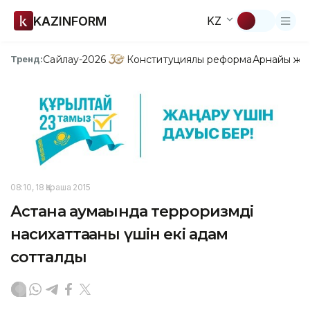
KAZINFORM
KZ
Сайлау-2026
Конституциялық реформа
Арнайы жо
Тренд:
08:10, 18 Қараша 2015
Астана аумағында терроризмді
насихаттағаны үшін екі адам
сотталды