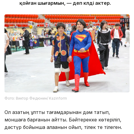
қойған шығармын, — деп күлді актер.
Фото: Виктор Федюнин/ Kazinform
Ол қазақтың ұлттық тағамдарынан дәм татып,
моншаға барғанын айтты. Бәйтерекке көтеріліп,
дәстүр бойынша алақанын қойып, тілек те тілеген.