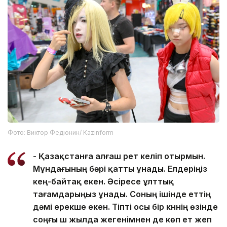
Фото: Виктор Федюнин/ Kazinform
- Қазақстанға алғаш рет келіп отырмын.
Мұндағының бәрі қатты ұнады. Елдеріңіз
кең-байтақ екен. Әсіресе ұлттық
тағамдарыңыз ұнады. Соның ішінде еттің
дәмі ерекше екен. Тіпті осы бір күннің өзінде
соңғы үш жылда жегенімнен де көп ет жеп