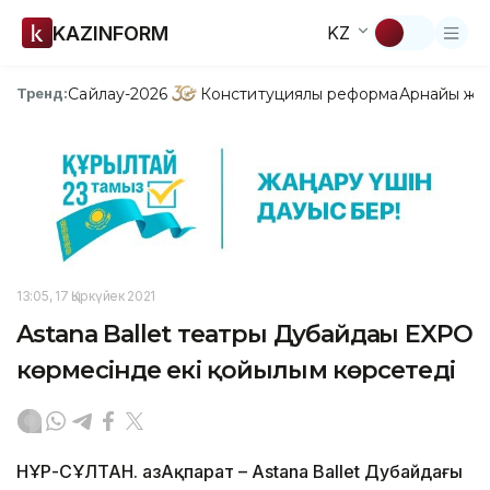
KAZINFORM
KZ
Сайлау-2026
Конституциялық реформа
Арнайы жо
Тренд:
13:05, 17 Қыркүйек 2021
Astana Ballet театры Дубайдағы EXPO
көрмесінде екі қойылым көрсетеді
НҰР-СҰЛТАН. ҚазАқпарат – Astana Ballet Дубайдағы