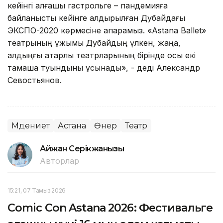
кейінгі алғашқы гастрольге – пандемияға
байланысты кейінге қалдырылған Дубайдағы
ЭКСПО-2020 көрмесіне апарамыз. «Astana Ballet»
театрының ұжымы Дубайдың үлкен, жаңа,
алдыңғы қатарлы театрларының бірінде осы екі
тамаша туындыны ұсынады», - деді Александр
Севостьянов.
Мәдениет
Астана
Өнер
Театр
Айжан Серікжанқызы
Авторлар
15:21, 07 Тамыз 2026
Comic Con Astana 2026: Фестивальге