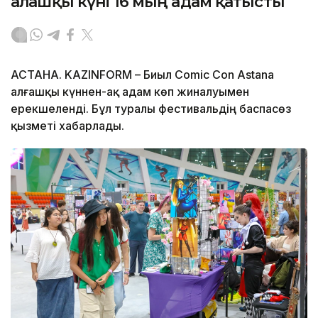
алғашқы күні 16 мың адам қатысты
АСТАНА. KAZINFORM – Биыл Comic Con Astana
алғашқы күннен-ақ адам көп жиналуымен
ерекшеленді. Бұл туралы фестивальдің баспасөз
қызметі хабарлады.