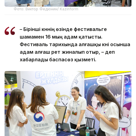
Фото: Виктор Федюнин/ Kazinform
– Бірінші күннің өзінде фестивальге
шамамен 16 мың адам қатысты.
Фестиваль тарихында алғашқы күні осынша
адам алғаш рет жиналып отыр, – деп
хабарлады баспасөз қызметі.