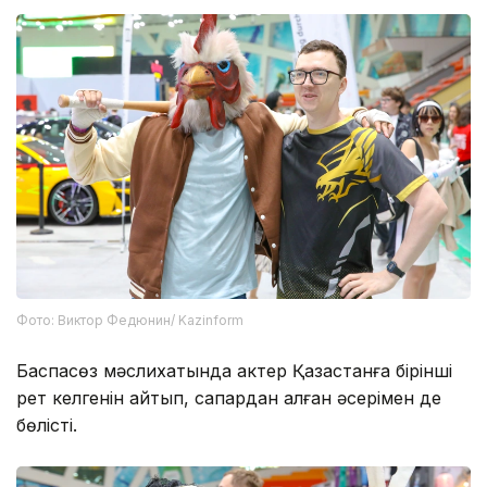
Фото: Виктор Федюнин/ Kazinform
Баспасөз мәслихатында актер Қазақстанға бірінші
рет келгенін айтып, сапардан алған әсерімен де
бөлісті.