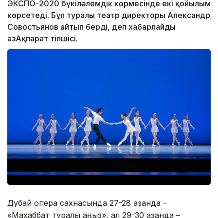
ЭКСПО-2020 бүкіләлемдік көрмесінде екі қойылым
көрсетеді. Бұл туралы театр директоры Александр
Совостьянов айтып берді, деп хабарлайды
ҚазАқпарат тілшісі.
Дубай опера сахнасында 27-28 қазанда -
«Махаббат туралы аңыз», ал 29-30 қазанда –