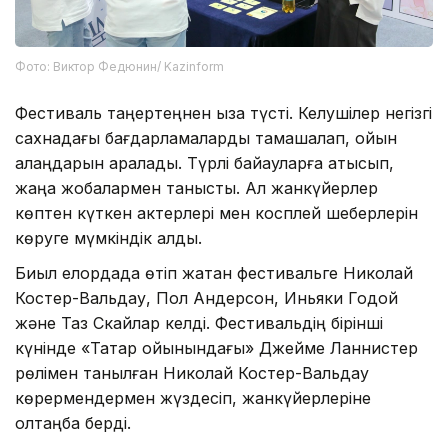
Фото: Виктор Федюнин/ Kazinform
Фестиваль таңертеңнен қыза түсті. Келушілер негізгі
сахнадағы бағдарламаларды тамашалап, ойын
алаңдарын аралады. Түрлі байқауларға қатысып,
жаңа жобалармен танысты. Ал жанкүйерлер
көптен күткен актерлері мен косплей шеберлерін
көруге мүмкіндік алды.
Биыл елордада өтіп жатқан фестивальге Николай
Костер-Вальдау, Пол Андерсон, Иньяки Годой
және Таз Скайлар келді. Фестивальдің бірінші
күнінде «Тақтар ойынындағы» Джейме Ланнистер
рөлімен танылған Николай Костер-Вальдау
көрермендермен жүздесіп, жанкүйерлеріне
қолтаңба берді.