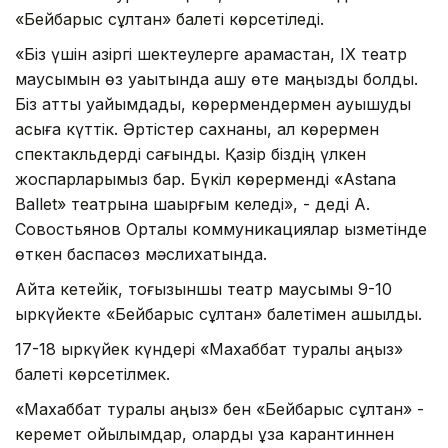
«Бейбарыс сұлтан» балеті көрсетіледі.
«Біз үшін қазіргі шектеулерге қарамастан, IX театр
маусымын өз уақытында ашу өте маңызды болды.
Біз қатты уайымдадық, көрермендермен қауышуды
асыға күттік. Әртістер сахнаны, ал көрермен
спектакльдерді сағынды. Қазір біздің үлкен
жоспарларымыз бар. Бүкіл көрерменді «Astana
Ballet» театрына шақырғым келеді», - деді А.
Совостьянов Орталық коммуникациялар қызметінде
өткен баспасөз мәслихатында.
Айта кетейік, тоғызыншы театр маусымы 9-10
қыркүйекте «Бейбарыс сұлтан» балетімен ашылды.
17-18 қыркүйек күндері «Махаббат туралы аңыз»
балеті көрсетілмек.
«Махаббат туралы аңыз» бен «Бейбарыс сұлтан» -
керемет қойылымдар, оларды ұзақ карантиннен