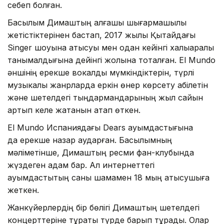
себеп болған.
Басылым Димаштың алғашқы шығармашылық
жетістіктерінен бастап, 2017 жылы Қытайдағы
Singer шоуына қатысуы мен одан кейінгі халықаралық
танымалдығына дейінгі жолына тоқталған. El Mundo
әншінің ерекше вокалдық мүмкіндіктерін, түрлі
музыкалық жанрларда еркін өнер көрсету қабілетін
және шетелдегі тыңдармандарының жыл сайын
артып келе жатқанын атап өткен.
El Mundo Испаниядағы Dears қауымдастығына
да ерекше назар аударған. Басылымның
мәліметінше, Димаштың ресми фан-клубында
жүздеген адам бар. Ал интернеттегі
қауымдастықтың саны шамамен 18 мың қатысушыға
жеткен.
Жанкүйерлердің бір бөлігі Димаштың шетелдегі
концерттеріне тұрақты түрде барып тұрады. Олар