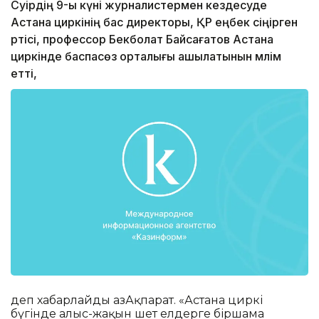
Сәуірдің 9-ы күні журналистермен кездесуде
Астана циркінің бас директоры, ҚР еңбек сіңірген
әртісі, профессор Бекболат Байсағатов Астана
циркінде баспасөз орталығы ашылатынын мәлім
етті,
деп хабарлайды ҚазАқпарат. «Астана циркі
бүгінде алыс-жақын шет елдерге біршама