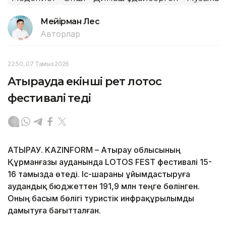
Мейірман Лес
Авторлар
22:50, 07 Тамыз 2026
Атырауда екінші рет лотос
фестивалі өтеді
АТЫРАУ. KAZINFORM – Атырау облысының
Құрманғазы ауданында LOTOS FEST фестивалі 15-
16 тамызда өтеді. Іс-шараны ұйымдастыруға
аудандық бюджеттен 191,9 млн теңге бөлінген.
Оның басым бөлігі туристік инфрақұрылымды
дамытуға бағытталған.