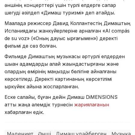
әншінің концерттері үшін түрлі елдерге сапар
шегуді әзілдеп «Димаш туризмі» деп атайды.
Мақалада режиссер Давид Коллантестің Димаштың
Испаниядағы жанкүйерлеріне арналған «Al compás
de su voz» («Оның дауыс ырғағымен») деректі
фильмі де сөз болған.
Фильмде Димаштың музыкасы әртүрлі елдерден
шыққан адамдарды қалай жақындастырғаны және
олардың өмірінің маңызды бөлігіне айналғаны
көрсетіледі. Деректі картинаның көрсетілімі
қыркүйек айына жоспарланған.
Еске салайық, бұған дейін Димаш DiMENSIONS
атты жаңа әлемдік турнесін
жариялағанын
хабарлаған едік.
Мәдениет
Әнші
Димаш Құдайберген
Музыка