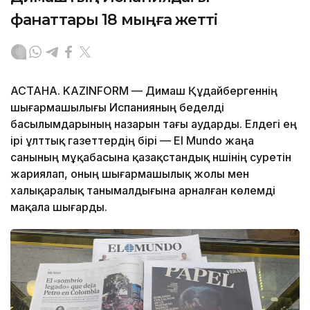
фанаттары 18 мыңға жетті
АСТАНА. KAZINFORM — Димаш Құдайбергеннің
шығармашылығы Испанияның беделді
басылымдарының назарын тағы аударды. Елдегі ең
ірі ұлттық газеттердің бірі — El Mundo жаңа
санының мұқабасына қазақстандық әншінің суретін
жариялап, оның шығармашылық жолы мен
халықаралық танымалдығына арналған көлемді
мақала шығарды.