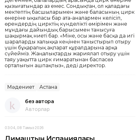
Дегенмен, балалардың арасында цирк өнеріне
қызығатындар аз емес. Сондықтан, ол қаладағы
мектептің басшыларымен және баласының цирк
өнеріне ықыласы бар ата-аналармен келісіп,
өрендердің цирктің күнделікті өмірімен және
мұндағы дайындық барысымен танысуға
шақырмақ ниеті бар. «Міне, осы және басқа да игі
шараларды халыққа кеңінен таныстырып отыру
үшін бұқаралық ақпарат құралдарына арқа
сүйейміз. Жаңалықтарды жариялап отыру үшін
таяу уақытта цирк ғимаратынан баспасөз
орталығын ашпақпыз», деді директор.
Мәдениет
Астана
без автора
Авторлар
03:04, 08 Тамыз 2026
Димаштың Испаниядағы