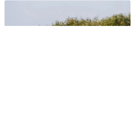
Фото: Атырау өңірлік коммуникациялар қызметі
Құрманғазы аудандық әкімдігінің мәліметінше, лотос
гүлдейтін алқап қыркүйек айының соңына дейін
келушілер үшін ашық болады. Фестивалді
ұйымдастыруға бөлінген 191,9 млн теңгенің 131,9
млн теңгесі инфрақұрылымдық жобаларға, 60 млн