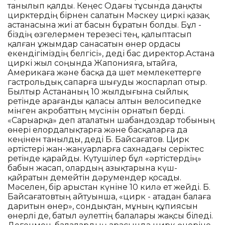
танылып қалды. Кеңес Одағы тұсында даңқты
цирктердің бірнен салатын Мәскеу циркі қазақ
астанасына жиі ат басын бұратын болды. Бұл -
біздің өзгелермен терезесі тең, қалыптасып
қалған ұжымдар санасатын өнер ордасы
екендігіміздің белгісі», деді бас директор.Астана
циркі жыл соңында Жапонияға, Қытайға,
Америкаға және басқа да шет мемлекеттерге
гастрольдық сапарға шығуды жоспарлап отыр.
Былтыр Астананың 10 жылдығына сыйлық
ретінде Қарағанды қаласы алтын велосипедке
мінген акробаттың мүсінін орнатып берді.
«Сарыарқа» деп аталатын шабандоздар тобының
өнері елордалықтарға және басқаларға да
кеңінен танылды, деді Б. Байсағатов. Цирк
әртістері жан-жануарларға сахнадағы серіктес
ретінде қарайды. Күтушілер бұл «әртістердің»
бабын жасап, олардың азықтарына күш-
қайратын демейтін дәрумендер қосады.
Мәселен, бір арыстан күніне 10 килә ет жейді. Б.
Байсағатовтың айтуынша, «цирк - атадан балаға
даритын өнер», сондықтан, мұның құпиясын
өнерлі де, батыл әулеттің балалары жақсы біледі.