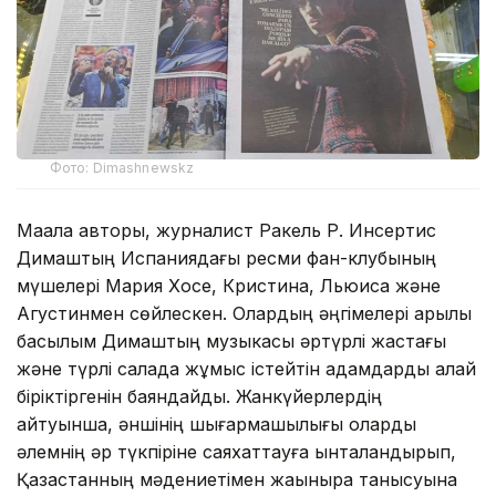
Фото: Dimashnewskz
Мақала авторы, журналист Ракель Р. Инсертис
Димаштың Испаниядағы ресми фан-клубының
мүшелері Мария Хосе, Кристина, Льюиса және
Агустинмен сөйлескен. Олардың әңгімелері арқылы
басылым Димаштың музыкасы әртүрлі жастағы
және түрлі салада жұмыс істейтін адамдарды қалай
біріктіргенін баяндайды. Жанкүйерлердің
айтуынша, әншінің шығармашылығы оларды
әлемнің әр түкпіріне саяхаттауға ынталандырып,
Қазақстанның мәдениетімен жақынырақ танысуына