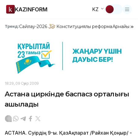
KAZINFORM
KZ
Сайлау-2026
Конституциялық реформа
Арнайы жо
Тренд:
18:29, 09 Сәуір 2009
Астана циркінде баспасөз орталығы
ашылады
АСТАНА. Сәуірдің 9-ы. ҚазАқпарат /Райхан Қоңыр/ -