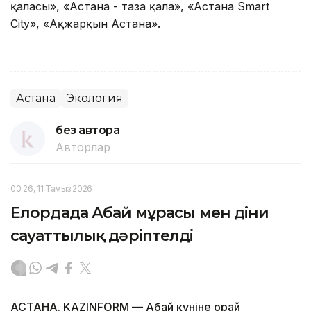
қаласы», «Астана - таза қала», «Астана Smart
City», «Ақжарқын Астана».
Астана
Экология
без автора
Авторлар
00:26, 11 Тамыз 2026
Елордада Абай мұрасы мен діни
сауаттылық дәріптелді
АСТАНА. KAZINFORM — Абай күніне орай