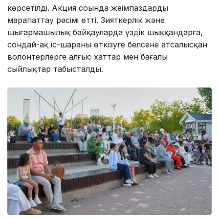
көрсетілді. Акция соңында жеңімпаздарды
марапаттау рәсімі өтті. Зияткерлік және
шығармашылық байқауларда үздік шыққандарға,
сондай-ақ іс-шараны өткізуге белсене атсалысқан
волонтерлерге алғыс хаттар мен бағалы
сыйлықтар табысталды.