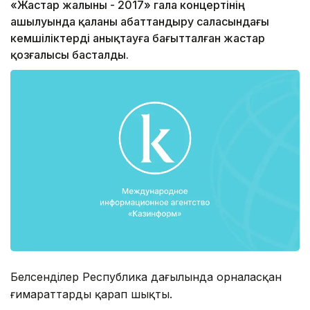
«Жастар жалыны - 2017» гала концертінің
ашылуында қаланы абаттандыру саласындағы
кемшіліктерді анықтауға бағытталған жастар
қозғалысы басталды.
Белсенділер Республика даңғылында орналасқан
ғимараттарды қарап шықты.