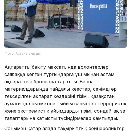
Фото: Астана әкімдігі
Ақпаратты бекіту мақсатында волонтерлер
саябаққа келген тұрғындарға үш мыңнан астам
ақпараттық брошюра таратты. Баспа
материалдарында пайдалы кеңестер, сенімді әрі
тексерілген ақпарат көздерінің тізімі, Қазақстан
аумағында қызметіне тыйым салынған террористік
және экстремистік ұйымдардың тізімі, сондай-ақ заң
талаптарына қатысты түсіндірмелер қамтылды.
Сонымен қатар алаңда тақырыптық бейнероликтер