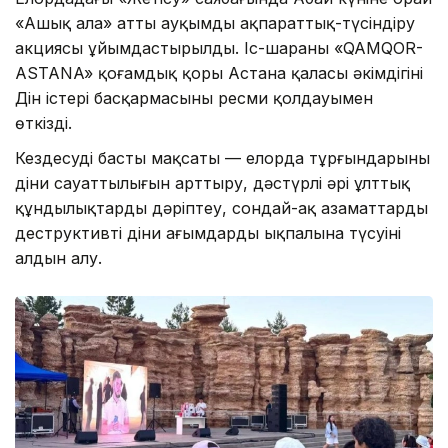
«Ашық алаң» атты ауқымды ақпараттық-түсіндіру
акциясы ұйымдастырылды. Іс-шараны «QAMQOR-
ASTANA» қоғамдық қоры Астана қаласы әкімдігінің
Дін істері басқармасының ресми қолдауымен
өткізді.
Кездесудің басты мақсаты — елорда тұрғындарының
діни сауаттылығын арттыру, дәстүрлі әрі ұлттық
құндылықтарды дәріптеу, сондай-ақ азаматтардың
деструктивті діни ағымдардың ықпалына түсуінің
алдын алу.