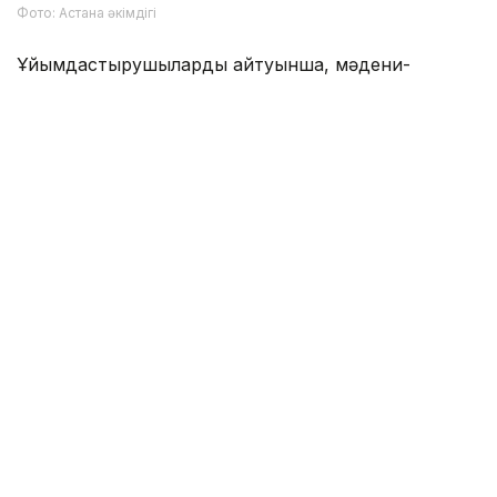
Фото: Астана әкімдігі
Ұйымдастырушылардың айтуынша, мәдени-
ағартушылық жұмысты Абай мұрасын дәріптеумен
және ашық диалогпен ұштастыру — қоғамдық
келісімді нығайтып, елорда өңіріндегі рухани
қауіпсіздікті қамтамасыз етудің тиімді тетіктерінің бірі.
Бұған дейін Абай күніне арналған іс-шараларға
мыңнан аса әскери қызметші
қатысқанын
жазғанбыз.
Астана
Абай күні
Жастар
Дін
Айнұр Тумакбаева
Авторлар
23:05, 10 Тамыз 2026