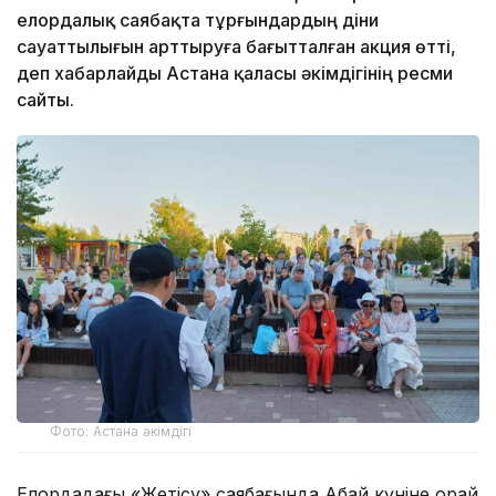
елордалық саябақта тұрғындардың діни
сауаттылығын арттыруға бағытталған акция өтті,
деп хабарлайды Астана қаласы әкімдігінің ресми
сайты.
Фото: Астана әкімдігі
Елордадағы «Жетісу» саябағында Абай күніне орай