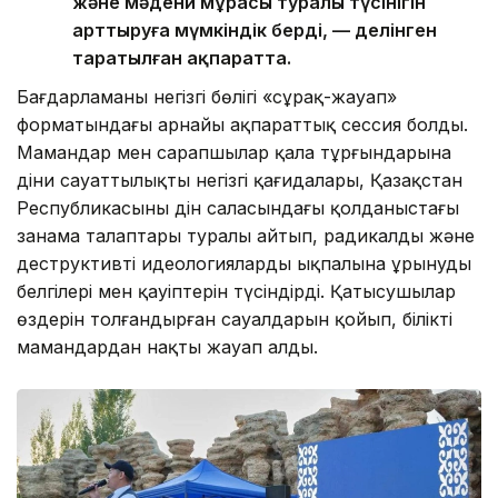
және мәдени мұрасы туралы түсінігін
арттыруға мүмкіндік берді, — делінген
таратылған ақпаратта.
Бағдарламаның негізгі бөлігі «сұрақ-жауап»
форматындағы арнайы ақпараттық сессия болды.
Мамандар мен сарапшылар қала тұрғындарына
діни сауаттылықтың негізгі қағидалары, Қазақстан
Республикасының дін саласындағы қолданыстағы
заңнама талаптары туралы айтып, радикалды және
деструктивті идеологиялардың ықпалына ұрынудың
белгілері мен қауіптерін түсіндірді. Қатысушылар
өздерін толғандырған сауалдарын қойып, білікті
мамандардан нақты жауап алды.