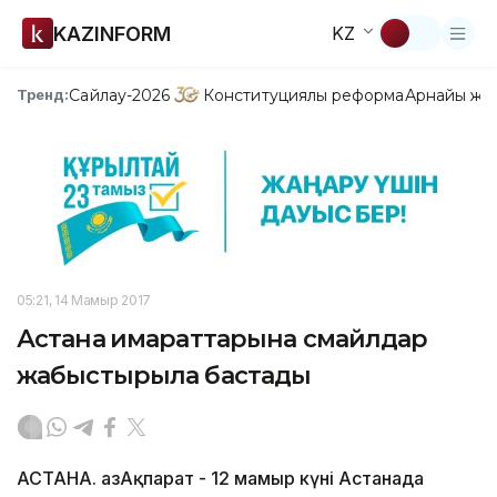
KAZINFORM
KZ
Сайлау-2026
Конституциялық реформа
Арнайы жо
Тренд:
05:21, 14 Мамыр 2017
Астана ғимараттарына смайлдар
жабыстырыла бастады
АСТАНА. ҚазАқпарат - 12 мамыр күні Астанада