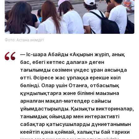
Фото: Астана әкімдігі
— Іс-шара Абайдың «Ақырын жүріп, анық
бас, еңбегің кетпес далаға» деген
тағылымды сөзімен үндес ұран аясында
өтті. Әсіресе жас ұрпаққа ерекше көңіл
бөлінді. Олар үшін Отанға, отбасылық
құндылықтарға және білімнің маңызына
арналған мақал-мәтелдер сайысы
ұйымдастырылды. Қызықты викториналар,
танымдық ойындар мен интерактивті
сабақтар қатысушылардың дүниетанымын
кеңейтіп қана қоймай, халықтың бай тарихи