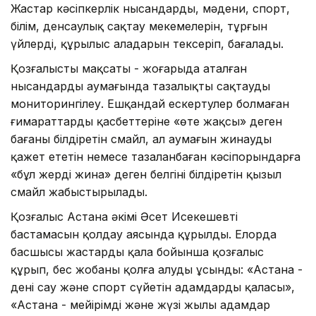
Жастар кәсіпкерлік нысандарды, мәдени, спорт,
білім, денсаулық сақтау мекемелерін, тұрғын
үйлерді, құрылыс алаңдарын тексеріп, бағалады.
Қозғалыстың мақсаты - жоғарыда аталған
нысандардың аумағында тазалықты сақтауды
мониторингілеу. Ешқандай ескертулер болмаған
ғимараттардың қасбеттеріне «өте жақсы» деген
бағаны білдіретін смайл, ал аумағын жинауды
қажет ететін немесе тазаланбаған кәсіпорындарға
«бұл жерді жина» деген белгіні білдіретін қызыл
смайл жабыстырылады.
Қозғалыс Астана әкімі Әсет Исекешевтің
бастамасын қолдау аясында құрылды. Елорда
басшысы жастарды қала бойынша қозғалыс
құрып, бес жобаны қолға алуды ұсынды: «Астана -
дені сау және спорт сүйетін адамдардың қаласы»,
«Астана - мейірімді және жүзі жылы адамдар