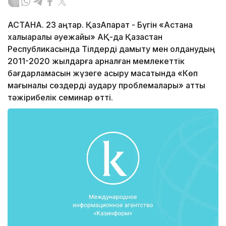
АСТАНА. 23 қаңтар. ҚазАқпарат - Бүгін «Астана
халықаралық әуежайы» АҚ-да Қазақстан
Республикасында Тілдерді дамыту мен қолданудың
2011-2020 жылдарға арналған мемлекеттік
бағдарламасын жүзеге асыру мақсатында «Көп
мағыналы сөздерді аудару проблемалары» атты
тәжірибелік семинар өтті.