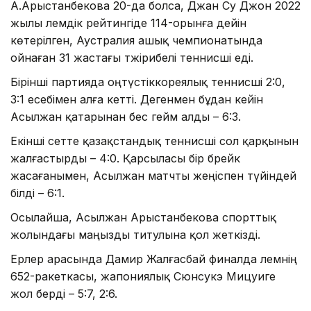
А.Арыстанбекова 20-да болса, Джан Су Джон 2022
жылы әлемдік рейтингіде 114-орынға дейін
көтерілген, Аустралия ашық чемпионатында
ойнаған 31 жастағы тәжірибелі теннисші еді.
Бірінші партияда оңтүстіккореялық теннисші 2:0,
3:1 есебімен алға кетті. Дегенмен бұдан кейін
Асылжан қатарынан бес гейм алды – 6:3.
Екінші сетте қазақстандық теннисші сол қарқынын
жалғастырды – 4:0. Қарсыласы бір брейк
жасағанымен, Асылжан матчты жеңіспен түйіндей
білді – 6:1.
Осылайша, Асылжан Арыстанбекова спорттық
жолындағы маңызды титулына қол жеткізді.
Ерлер арасында Дамир Жалғасбай финалда әлемнің
652-ракеткасы, жапониялық Сюнсукэ Мицуиге
жол берді – 5:7, 2:6.