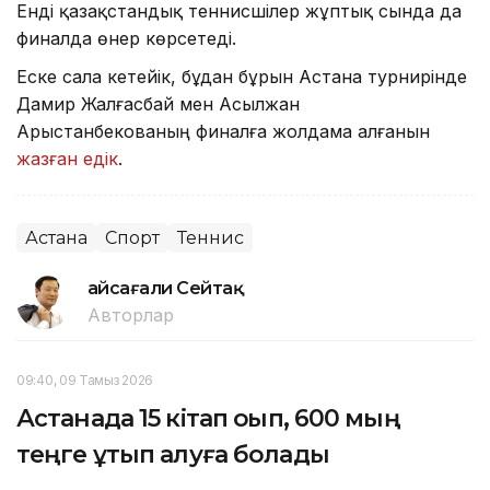
Енді қазақстандық теннисшілер жұптық сында да
финалда өнер көрсетеді.
Еске сала кетейік, бұдан бұрын Астана турнирінде
Дамир Жалғасбай мен Асылжан
Арыстанбекованың финалға жолдама алғанын
жазған едік
.
Астана
Спорт
Теннис
Ғайсағали Сейтақ
Авторлар
09:40, 09 Тамыз 2026
Астанада 15 кітап оқып, 600 мың
теңге ұтып алуға болады