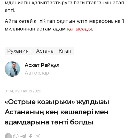
мәдениетін қалыптастыруға бағытталғанын атап
өтті.
Айта кетейік, «Кітап оқитын ұлт» марафонына 1
миллионнан астам адам
қатысады
.
Руханият
Астана
Кітап
Асхат Райқұл
Авторлар
01:14, 09 Тамыз 2026
«Острые козырьки» жұлдызы
Астананың кең көшелері мен
адамдарына тәнті болды