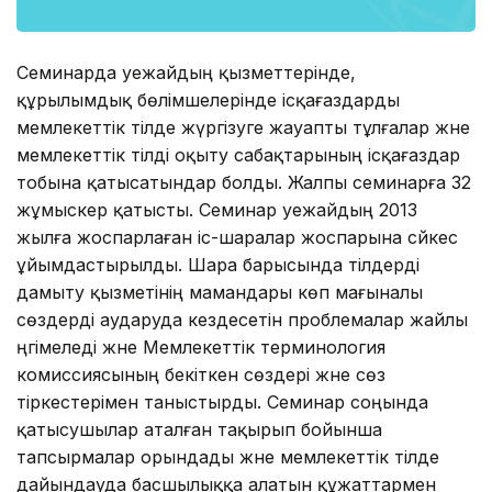
Семинарда әуежайдың қызметтерінде,
құрылымдық бөлімшелерінде ісқағаздарды
мемлекеттік тілде жүргізуге жауапты тұлғалар және
мемлекеттік тілді оқыту сабақтарының ісқағаздар
тобына қатысатындар болды. Жалпы семинарға 32
жұмыскер қатысты. Семинар әуежайдың 2013
жылға жоспарлаған іс-шаралар жоспарына сәйкес
ұйымдастырылды. Шара барысында тілдерді
дамыту қызметінің мамандары көп мағыналы
сөздерді аударуда кездесетін проблемалар жайлы
әңгімеледі және Мемлекеттік терминология
комиссиясының бекіткен сөздері және сөз
тіркестерімен таныстырды. Семинар соңында
қатысушылар аталған тақырып бойынша
тапсырмалар орындады және мемлекеттік тілде
дайындауда басшылыққа алатын құжаттармен