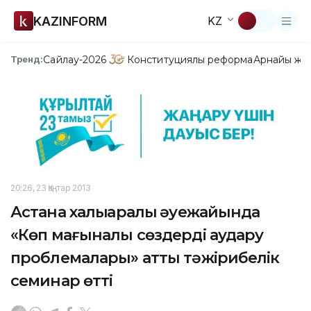
KAZINFORM
KZ
Сайлау-2026
Конституциялық реформа
Арнайы жо
Тренд:
20:26, 23 Қаңтар 2013
Астана халықаралық әуежайында
«Көп мағыналы сөздерді аудару
проблемалары» атты тәжірибелік
семинар өтті