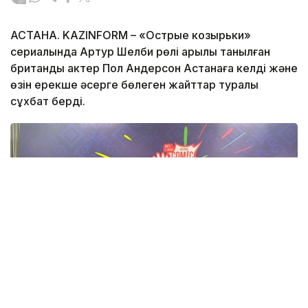
АСТАНА. KAZINFORM – «Острые козырьки»
сериалында Артур Шелби рөлі арқылы танылған
британдық актер Пол Андерсон Астанаға келді және
өзін ерекше әсерге бөлеген жайттар туралы
сұхбат берді.
Фото: Адия Абубакир/Kazinform