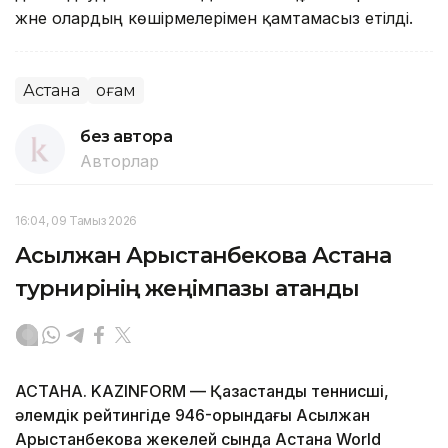
және олардың көшірмелерімен қамтамасыз етілді.
Астана
Қоғам
без автора
Авторлар
16:04, 09 Тамыз 2026
Асылжан Арыстанбекова Астана
турнирінің жеңімпазы атанды
АСТАНА. KAZINFORM — Қазақстандық теннисші,
әлемдік рейтингіде 946-орындағы Асылжан
Арыстанбекова жекелей сында Астана World