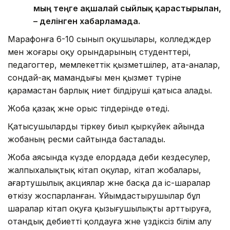
мың теңге ақшалай сыйлық қарастырылған,
– делінген хабарламада.
Марафонға 6-10 сынып оқушылары, колледждер
мен жоғары оқу орындарының студенттері,
педагогтер, мемлекеттік қызметшілер, ата-аналар,
сондай-ақ мамандығы мен қызмет түріне
қарамастан барлық ниет білдіруші қатыса алады.
Жоба қазақ және орыс тілдерінде өтеді.
Қатысушыларды тіркеу биыл қыркүйек айында
жобаның ресми сайтында басталады.
Жоба аясында күзде елордада әдеби кездесулер,
жалпыхалықтық кітап оқулар, кітап жобалары,
ағартушылық акциялар және басқа да іс-шаралар
өткізу жоспарланған. Ұйымдастырушылар бұл
шаралар кітап оқуға қызығушылықты арттыруға,
отандық әдебиетті қолдауға және үздіксіз білім алу