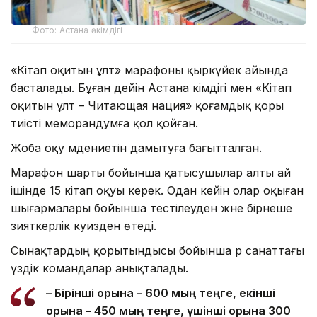
Фото: Астана әкімдігі
«Кітап оқитын ұлт» марафоны қыркүйек айында
басталады. Бұған дейін Астана әкімдігі мен «Кітап
оқитын ұлт – Читающая нация» қоғамдық қоры
тиісті меморандумға қол қойған.
Жоба оқу мәдениетін дамытуға бағытталған.
Марафон шарты бойынша қатысушылар алты ай
ішінде 15 кітап оқуы керек. Одан кейін олар оқыған
шығармалары бойынша тестілеуден және бірнеше
зияткерлік куизден өтеді.
Сынақтардың қорытындысы бойынша әр санаттағы
үздік командалар анықталады.
– Бірінші орынға – 600 мың теңге, екінші
орынға – 450 мың теңге, үшінші орынға 300