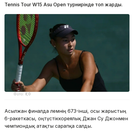
Tennis Tour W15 Asu Open турнирінде топ жарды.
Фото: ҚТФ
Асылжан финалда әлемнің 673-інші, осы жарыстың
6-ракеткасы, оңтүстіккореялық Джан Су Джонмен
чемпиондық атақты сарапқа салды.