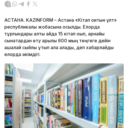
АСТАНА. KAZINFORM – Астана «Кітап оқитын ұлт»
республикалық жобасына қосылды. Елорда
тұрғындары алты айда 15 кітап оқып, арнайы
сынақтардан өту арқылы 600 мың теңгеге дейін
ақшалай сыйлық ұтып ала алады, деп хабарлайды
елорда әкімдігі.