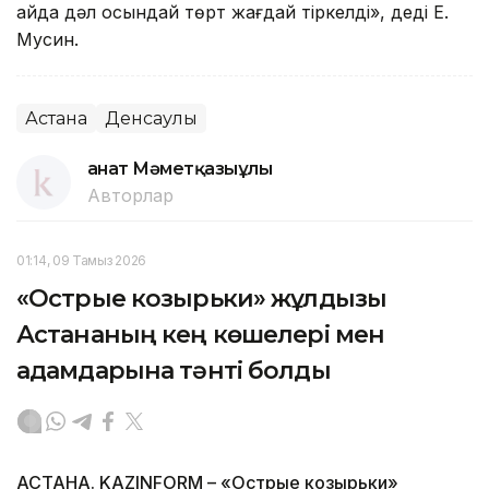
айда дәл осындай төрт жағдай тіркелді», деді Е.
Мусин.
Астана
Денсаулық
Қанат Мәметқазыұлы
Авторлар
01:14, 09 Тамыз 2026
«Острые козырьки» жұлдызы
Астананың кең көшелері мен
адамдарына тәнті болды
АСТАНА. KAZINFORM – «Острые козырьки»