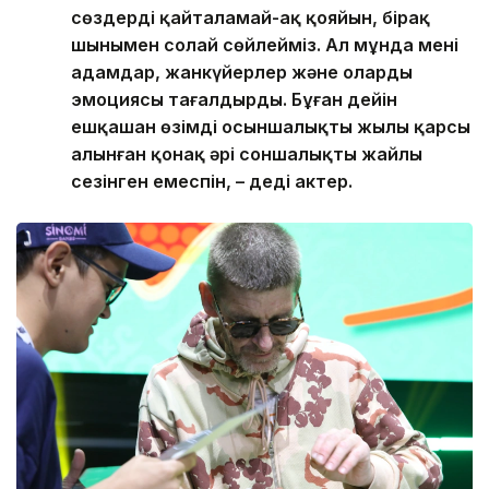
сөздерді қайталамай-ақ қояйын, бірақ
шынымен солай сөйлейміз. Ал мұнда мені
адамдар, жанкүйерлер және олардың
эмоциясы таңғалдырды. Бұған дейін
ешқашан өзімді осыншалықты жылы қарсы
алынған қонақ әрі соншалықты жайлы
сезінген емеспін, – деді актер.