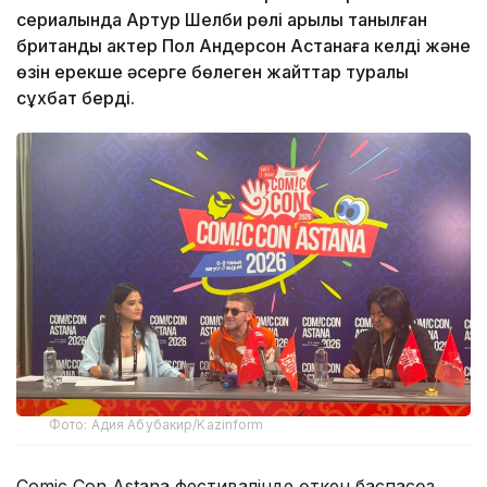
сериалында Артур Шелби рөлі арқылы танылған
британдық актер Пол Андерсон Астанаға келді және
өзін ерекше әсерге бөлеген жайттар туралы
сұхбат берді.
Фото: Адия Абубакир/Kazinform
Comic Con Astana фестивалінде өткен баспасөз