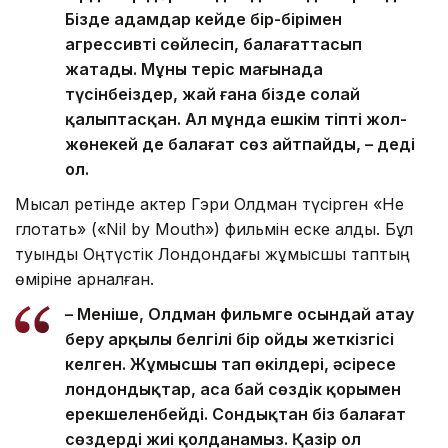
Бізде адамдар кейде бір-бірімен
агрессивті сөйлесіп, балағаттасып
жатады. Мұны теріс мағынада
түсінбеңіздер, жай ғана бізде солай
қалыптасқан. Ал мұнда ешкім тіпті жол-
жөнекей де балағат сөз айтпайды, – деді
ол.
Мысал ретінде актер Гэри Олдман түсірген «Не
глотать» («Nil by Mouth») фильмін еске алды. Бұл
туынды Оңтүстік Лондондағы жұмысшы таптың
өміріне арналған.
– Меніңше, Олдман фильмге осындай атау
беру арқылы белгілі бір ойды жеткізгісі
келген. Жұмысшы тап өкілдері, әсіресе
лондондықтар, аса бай сөздік қорымен
ерекшеленбейді. Сондықтан біз балағат
сөздерді жиі қолданамыз. Қазір ол