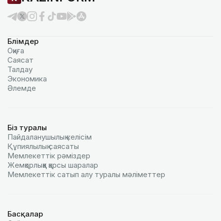
Бөлімдер
Оқиға
Саясат
Талдау
Экономика
Әлемде
Біз туралы
Пайдаланушылық келiciм
Құпиялылық саясаты
Мемлекеттік рәміздер
Жемқорлыққа қарсы шаралар
Мемлекеттік сатып алу туралы мәлiметтер
Басқалар