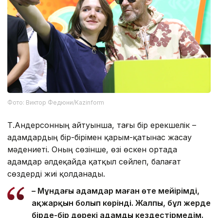
Фото: Виктор Федюни/Kazinform
Т.Андерсонның айтуынша, тағы бір ерекшелік –
адамдардың бір-бірімен қарым-қатынас жасау
мәдениеті. Оның сөзінше, өзі өскен ортада
адамдар әлдеқайда қатқыл сөйлеп, балағат
сөздерді жиі қолданады.
– Мұндағы адамдар маған өте мейірімді,
ақжарқын болып көрінді. Жалпы, бұл жерде
бірде-бір дөрекі адамды кездестірмедім.