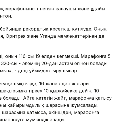
ық марафонының негізін қалаушы және ұдайы
нтон.
ойынша рекордтық көрсеткіш күтілуде. Оның
ния, Эритрея және Уганда мемлекеттерінен де
ді, оның 116-сы 19 елден келмекші. Марафонға 5
320-сы - әлемнің 20-дан астам елінен болады.
мыз», - деді ұйымдастырушылар.
ым қашықтыққа, 16 және одан жоғары
шақырымға тіркеу 10 қыркүйекке дейін, 10
е болады. Айта кететін жайт, марафонға қатысу
қаржы қайырымдылық шарасына жұмсалады.
шарасына қатысса, екіншіден, марафонға
ынап көруге мүмкіндік алады.