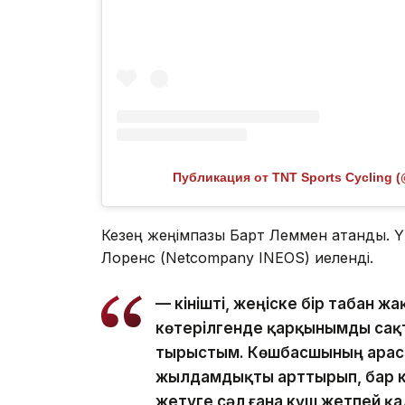
Публикация от TNT Sports Cycling (
Кезең жеңімпазы Барт Леммен атанды. 
Лоренс (Netcompany INEOS) иеленді.
— Өкінішті, жеңіске бір табан ж
көтерілгенде қарқынымды сақта
тырыстым. Көшбасшының арасы
жылдамдықты арттырып, бар к
жетуге сәл ғана күш жетпей қа