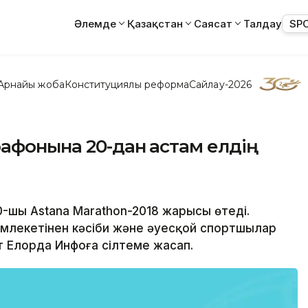
Әлемде
Қазақстан
Саясат
Талдау
SP
Арнайы жоба
Конституциялық реформа
Сайлау-2026
афонына 20-дан астам елдің
0-шы Astana Marathon-2018 жарысы өтеді.
млекетінен кәсіби және әуесқой спортшылар
т Елорда Инфоға сілтеме жасап.