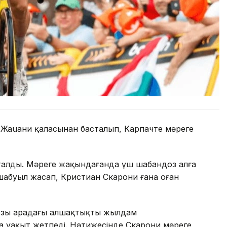
 Жаuани қаласынан басталып, Карпачте мәреге
қталды. Мәреге жақындағанда үш шабандоз алға
абуыл жасап, Кристиан Скарони ғана оған
озы арадағы алшақтықты жылдам
а уақыт жетпеді. Нәтижесінде Скарони мәреге