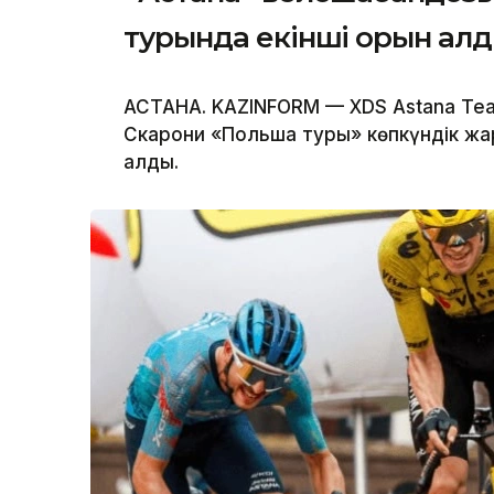
турында екінші орын ал
АСТАНА. KAZINFORM — XDS Astana T
Скарони «Польша туры» көпкүндік жа
алды.