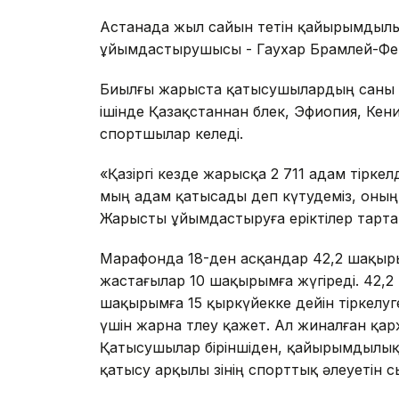
Астанада жыл сайын өтетін қайырымдыл
ұйымдастырушысы - Гаухар Брамлей-Фе
Биылғы жарыста қатысушылардың саны б
ішінде Қазақстаннан бөлек, Эфиопия, Ке
спортшылар келеді.
«Қазіргі кезде жарысқа 2 711 адам тіркел
мың адам қатысады деп күтудеміз, оның 
Жарысты ұйымдастыруға еріктілер тарта
Марафонда 18-ден асқандар 42,2 шақыр
жастағылар 10 шақырымға жүгіреді. 42,2 
шақырымға 15 қыркүйекке дейін тіркелуг
үшін жарна төлеу қажет. Ал жиналған 
Қатысушылар біріншіден, қайырымдылық 
қатысу арқылы өзінің спорттық әлеуетін с