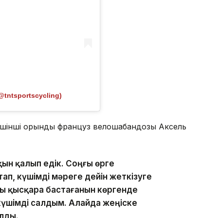
@tntsportscycling)
Үшінші орынды француз велошабандозы Аксель
ақын қалып едік. Соңғы өрге
п, күшімді мәреге дейін жеткізуге
 қысқара бастағанын көргенде
үшімді салдым. Алайда жеңіске
лды.