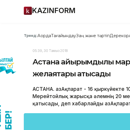
KAZINFORM
Ақорда
Тағайындау
Заң және тәртіп
Дерекқор
Тренд:
05:39, 30 Тамыз 2018
Астана қайырымдылық мар
желаяқтары қатысады
АСТАНА. ҚазАқпарат - 16 қыркүйекте 1
Мерейтойлық жарысқа әлемнің 20 ме
қатысады, деп хабарлайды ҚазАқпара