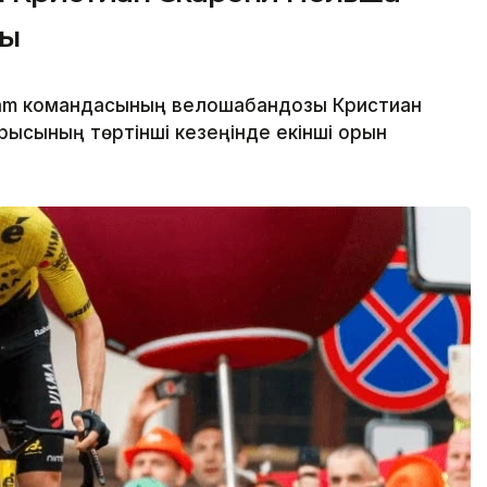
ды
eam командасының велошабандозы Кристиан
рысының төртінші кезеңінде екінші орын