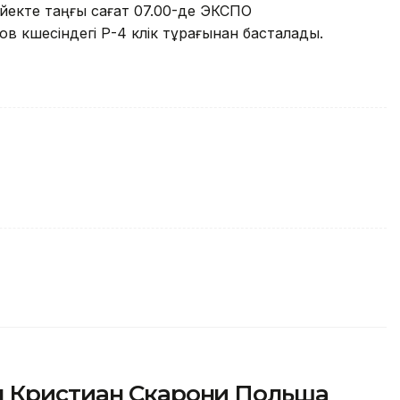
йекте таңғы сағат 07.00-де ЭКСПО
 көшесіндегі Р-4 көлік тұрағынан басталады.
ы Кристиан Скарони Польша