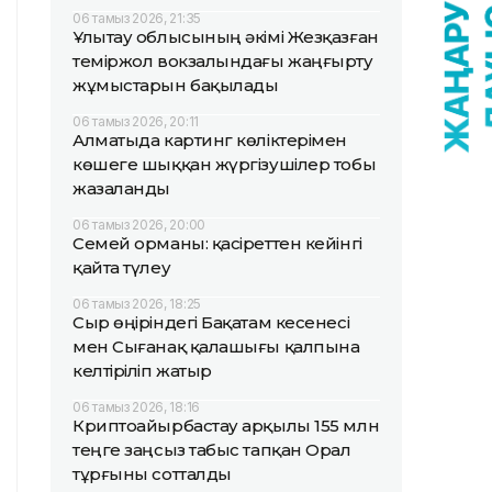
06 тамыз 2026, 21:35
Ұлытау облысының әкімі Жезқазған
теміржол вокзалындағы жаңғырту
жұмыстарын бақылады
06 тамыз 2026, 20:11
Алматыда картинг көліктерімен
көшеге шыққан жүргізушілер тобы
жазаланды
06 тамыз 2026, 20:00
Семей орманы: қасіреттен кейінгі
қайта түлеу
06 тамыз 2026, 18:25
Сыр өңіріндегі Бақатам кесенесі
мен Сығанақ қалашығы қалпына
келтіріліп жатыр
06 тамыз 2026, 18:16
Криптоайырбастау арқылы 155 млн
теңге заңсыз табыс тапқан Орал
тұрғыны сотталды