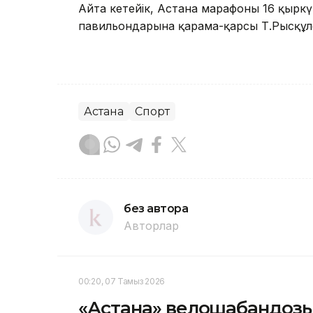
Айта кетейік, Астана марафоны 16 қыркү
павильондарына қарама-қарсы Т.Рысқұлов
Астана
Спорт
без автора
Авторлар
00:20, 07 Тамыз 2026
«Астана» велошабандоз