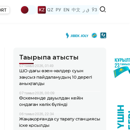
KZ
QZ
РУ
EN
中文
ق ز
ЎЗ
ORT
Тақырыпқа қатысты
07 тамыз 2026, 01:49
ШҚО-дағы өзен-көлдер суын
заңсыз пайдаланудың 10 дерегі
анықталды
07 тамыз 2026, 00:09
Өскеменде дауылдан кейін
ондаған көлік бүлінді
06 тамыз 2026, 22:34
Жаңақорғанда су тарату станциясы
іске қосылды