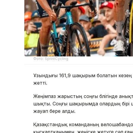
Фото: SprintCycling
Ұзындығы 161,9 шақырым болатын кезең
жетті.
Жеңімпаз жарыстың соңғы бөлігінде аны
шықты. Соңғы шақырымда олардың бірі ш
жауап бере алды.
Қазақстандық команданың велошабанд
қысқартқанымен, жеңіске жетуге сәл ған