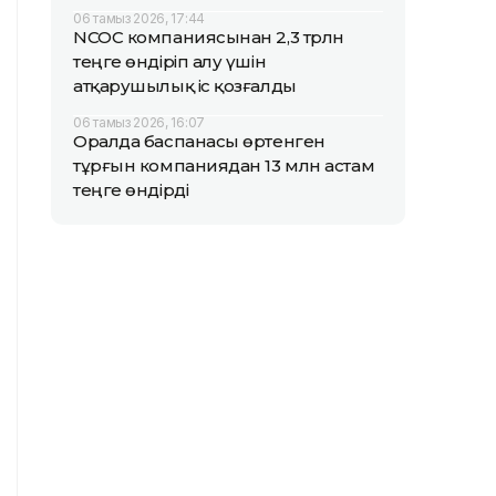
06 тамыз 2026, 17:44
NCOC компаниясынан 2,3 трлн
теңге өндіріп алу үшін
атқарушылық іс қозғалды
06 тамыз 2026, 16:07
Оралда баспанасы өртенген
тұрғын компаниядан 13 млн астам
теңге өндірді