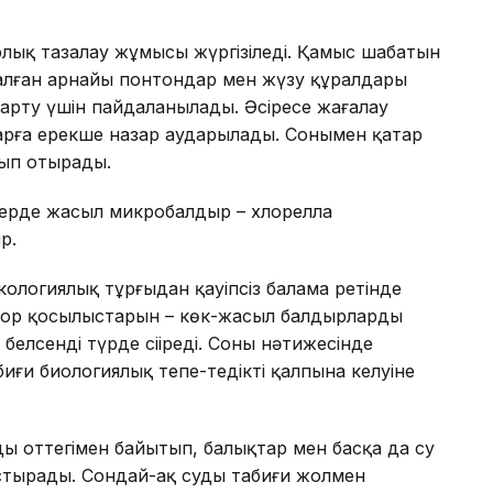
лық тазалау жұмысы жүргізіледі. Қамыс шабатын
налған арнайы понтондар мен жүзу құралдары
арту үшін пайдаланылады. Әсіресе жағалау
рға ерекше назар аударылады. Сонымен қатар
лып отырады.
лерде жасыл микробалдыр – хлорелла
р.
кологиялық тұрғыдан қауіпсіз балама ретінде
фор қосылыстарын – көк-жасыл балдырлардың
белсенді түрде сіңіреді. Соның нәтижесінде
ғи биологиялық тепе-теңдіктің қалпына келуіне
ды оттегімен байытып, балықтар мен басқа да су
тырады. Сондай-ақ судың табиғи жолмен