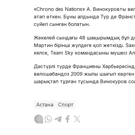
«Chrono des Nations» А. Винокуровтың ве
атап өткен. Бұның алдында Тур де Франст
сүйегі сынған болатын.
Жекелей сындағы 48 шақырымдық бұл до
Мартин бірінші жүлдеге қол жеткізді. S
келсе, Team Sky командасының мүшесі Але
Дәстүрлі түрде Францияның Харбьересінд
велошабандоз 2009 жылы шығып көрген бо
шарықтап тұрған тұсында Винокуров сол
Астана
Спорт