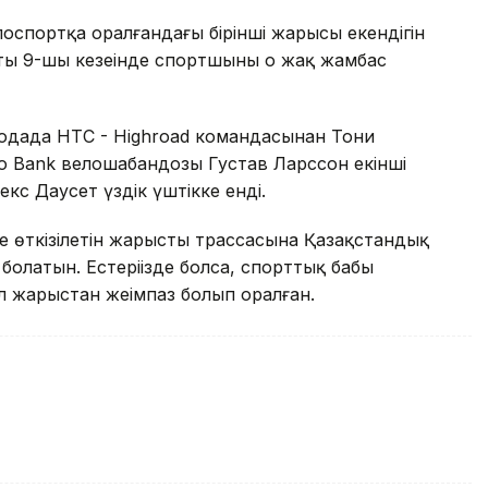
лоспортқа оралғандағы бірінші жарысы екендігін
ың 9-шы кезеңінде спортшының оң жақ жамбас
дада HTC - Highroad командасынан Тони
axo Bank велошабандозы Густав Ларссон екінші
кс Даусет үздік үштікке енді.
е өткізілетін жарыстың трассасына Қазақстандық
латын. Естеріңізде болса, спорттық бабы
 жарыстан жеңімпаз болып оралған.