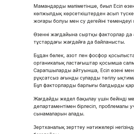
Мамандардың мәліметінше, биыл Есіл өзені
көпжылдық көрсеткіштерден асып түскен
жоғары болуы мен су деңгейінің төмендеуі 
Өзеннің жағдайына сыртқы факторлар да 
тұстардағы жағдайға да байланысты.
Бұдан бөлек, азот пен фосфор қосылыста
органикалық ластағыштар қосымша салма
Сарапшылардың айтуынша, Есіл өзені ме
рұқсатсыз ағынды сулардың төгілу ықти
Бұл факторлардың барлығы балдырдың қар
Жағдайды жедел бақылау үшін бейінді м
департаментімен бірлесіп, проблемалы уч
сынамаларын алады.
Зертханалық зерттеу нәтижелері негізінд