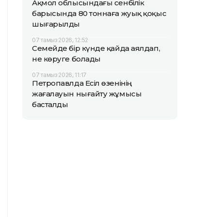
Ақмол облысындағы сенбілік
барысында 80 тоннаға жуық қоқыс
шығарылды
07 тамыз 2026, 12:52
Семейде бір күнде қайда аялдап,
не көруге болады
07 тамыз 2026, 11:17
Петропавлда Есіл өзенінің
жағалауын нығайту жұмысы
басталды