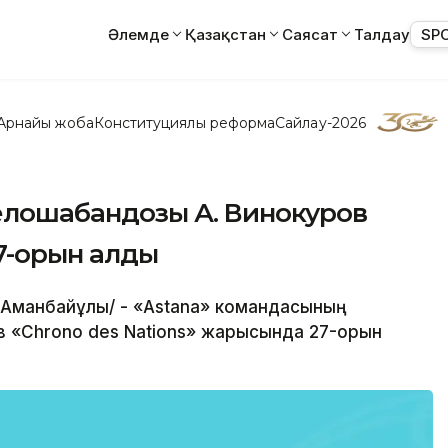
Әлемде
Қазақстан
Саясат
Талдау
SP
Арнайы жоба
Конституциялық реформа
Сайлау-2026
велошабандозы А. Винокуров
7-орын алды
ан Аманбайұлы/ - «Astana» командасының
 «Chrono des Nations» жарысында 27-орын