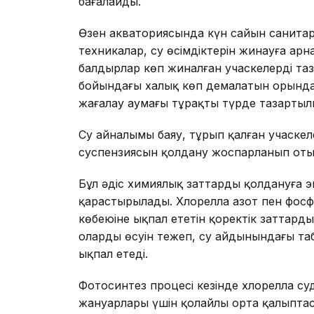
бағалайды.
Өзен акваториясында күн сайын санитар
техникалар, су өсімдіктерін жинауға ар
балдырлар көп жиналған учаскелерді таз
бойындағы халық көп демалатын орында
жағалау аумағы тұрақты түрде тазарты
Су айналымы баяу, тұрып қалған учаске
суспензиясын қолдану жоспарланып оты
Бұл әдіс химиялық заттарды қолдануға э
қарастырылады. Хлорелла азот пен фос
көбеюіне ықпал ететін қоректік заттарды 
олардың өсуін тежеп, су айдынындағы таби
ықпал етеді.
Фотосинтез процесі кезінде хлорелла су
жануарлары үшін қолайлы орта қалыптас