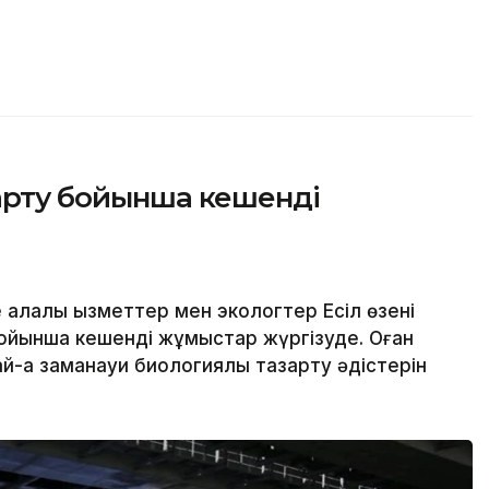
зарту бойынша кешенді
алалық қызметтер мен экологтер Есіл өзені
ойынша кешенді жұмыстар жүргізуде. Оған
й-ақ заманауи биологиялық тазарту әдістерін