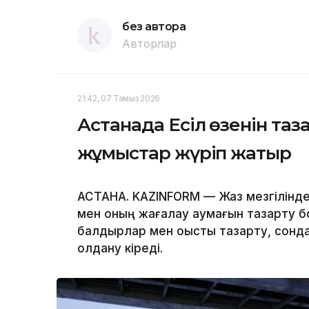
без автора
Авторлар
21:42, 07 Тамыз 2026
Астанада Есіл өзенін та
жұмыстар жүріп жатыр
АСТАНА. KAZINFORM — Жаз мезгілінде қ
мен оның жағалау аумағын тазарту б
балдырлар мен қоқысты тазарту, сонда
қолдану кіреді.