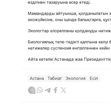
өздігінен тазаруына әсер етеді.
Мамандардың айтуынша, қолданылатын хл
экожүйесіне, оның ішінде балықтарға, құст
Экологтар хлорелланы қолданудың нәтиже
Биологиялық тепе-теңдіктің қалпына келуі 
нәтижелер суспензия енгізілгеннен кейін 
Айта кетелік Астанада жаңа Президенттік
Астана
Табиғат
Экология
Есіл