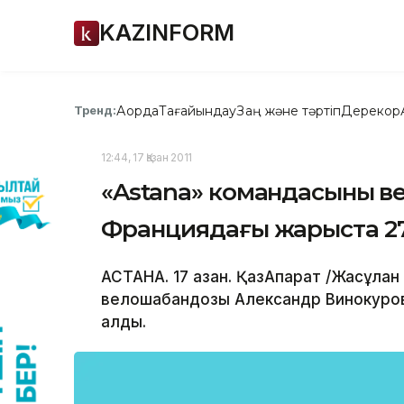
KAZINFORM
Ақорда
Тағайындау
Заң және тәртіп
Дерекқор
Тренд:
12:44, 17 Қазан 2011
«Astana» командасының 
Франциядағы жарыста 2
АСТАНА. 17 қазан. ҚазАқпарат /Жасұл
велошабандозы Александр Винокуров
алды.