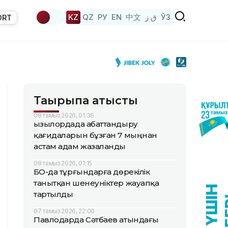
KZ
QZ
РУ
EN
中文
ق ز
ЎЗ
ORT
Тақырыпқа қатысты
08 тамыз 2026, 01:36
Қызылордада абаттандыру
қағидаларын бұзған 7 мыңнан
астам адам жазаланды
08 тамыз 2026, 01:15
БҚО-да тұрғындарға дөрекілік
танытқан шенеуніктер жауапқа
тартылды
07 тамыз 2026, 22:00
Павлодарда Сәтбаев атындағы