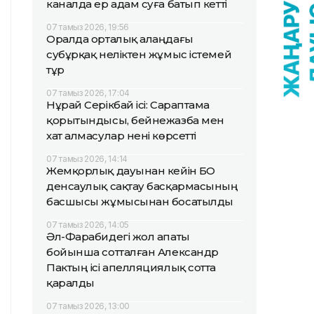
каналда ер адам суға батып кетті
07 тамыз 2026, 19:56
Оралда орталық алаңдағы
субұрқақ неліктен жұмыс істемей
тұр
07 тамыз 2026, 17:04
Нұрай Серікбай ісі: Сараптама
қорытындысы, бейнежазба мен
хат алмасулар нені көрсетті
07 тамыз 2026, 14:14
Жемқорлық дауынан кейін БҚО
денсаулық сақтау басқармасының
басшысы жұмысынан босатылды
07 тамыз 2026, 14:05
Әл-Фарабидегі жол апаты
бойынша сотталған Александр
Пактың ісі апелляциялық сотта
қаралды
07 тамыз 2026, 13:00