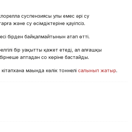
орелла суспензиясы улы емес әрі су
арға және су өсімдіктеріне қауіпсіз.
сі бірден байқалмайтынын атап өтті.
белгілі бір уақытты қажет етеді, ал алғашқы
бірнеше аптадан соң көріне бастайды.
 кітапхана маңында көлік тоннелі
салынып жатыр
.