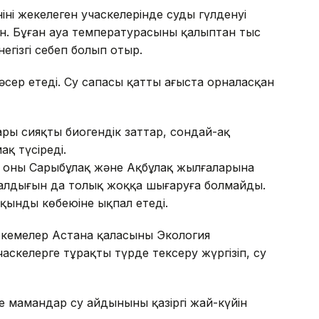
нің жекелеген учаскелерінде судың гүлденуі
. Бұған ауа температурасының қалыптан тыс
негізгі себеп болып отыр.
әсер етеді. Су сапасы қатты ағыста орналасқан
ры сияқты биогендік заттар, сондай-ақ
қ түсіреді.
н оның Сарыбұлақ және Ақбұлақ жылғаларына
малдығын да толық жоққа шығаруға болмайды.
қынды көбеюіне ықпал етеді.
екемелер Астана қаласының Экология
аскелерге тұрақты түрде тексеру жүргізіп, су
е мамандар су айдынының қазіргі жай-күйін