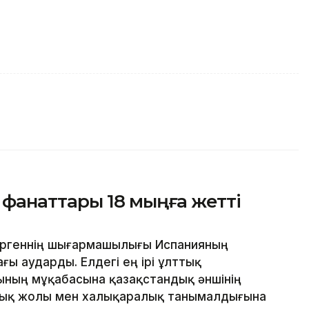
анаттары 18 мыңға жетті
ергеннің шығармашылығы Испанияның
ы аударды. Елдегі ең ірі ұлттық
нының мұқабасына қазақстандық әншінің
лық жолы мен халықаралық танымалдығына