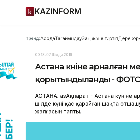
KAZINFORM
Ақорда
Тағайындау
Заң және тәртіп
Дерекқор
Тренд:
00:13, 07 Шілде 2016
Астана күніне арналған 
қорытындыланды - ФОТ
АСТАНА. ҚазАқпарат - Астана күніне 
шілде күні қас қарайған шақта отша
жалғасын тапты.