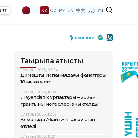
KZ
QZ
РУ
EN
中文
ق ز
ЎЗ
ORT
Тақырыпқа қатысты
08 тамыз 2026, 03:04
Димаштың Испаниядағы фанаттары
18 мыңға жетті
07 тамыз 2026, 18:10
«Тәуелсіздік ұрпақтары – 2026»
грантының иегерлері анықталды
07 тамыз 2026, 15:39
Алматыда Абай күні қалай атап
өтіледі
07 тамыз 2026, 15:21