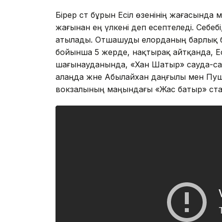
Бірер сәт бұрын Есіл өзенінің жағасынд
жағынан ең үлкені деп есептеледі. Себебі
атылады. Отшашуды елорданың барлық бө
бойынша 5 жерде, нақтырақ айтқанда, Ес
шағынауданында, «Хан Шатыр» сауда-са
алаңда және Абылайхан даңғылы мен Пуш
вокзалының маңындағы «Жас батыр» ста