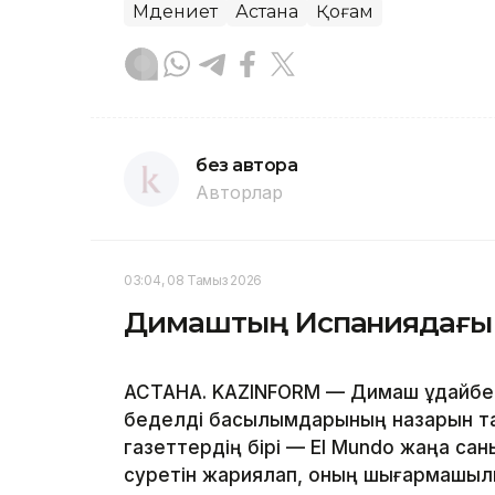
Мәдениет
Астана
Қоғам
без автора
Авторлар
03:04, 08 Тамыз 2026
Димаштың Испаниядағы ф
АСТАНА. KAZINFORM — Димаш Құдайб
беделді басылымдарының назарын тағ
газеттердің бірі — El Mundo жаңа са
суретін жариялап, оның шығармашы