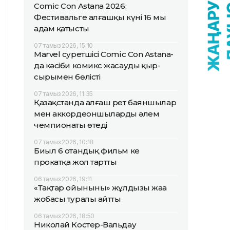
Comic Con Astana 2026:
Фестивальге алғашқы күні 16 мың
адам қатысты
07 тамыз 2026, 15:10
Marvel суретшісі Comic Con Astana-
да кәсіби комикс жасаудың қыр-
сырымен бөлісті
07 тамыз 2026, 11:35
Қазақстанда алғаш рет баяншылар
мен аккордеоншылардың әлем
чемпионаты өтеді
07 тамыз 2026, 10:18
Биыл 6 отандық фильм кең
прокатқа жол тартты
06 тамыз 2026, 19:11
«Тақтар ойынының» жұлдызы жаңа
жобасы туралы айтты
06 тамыз 2026, 18:50
Николай Костер-Вальдау