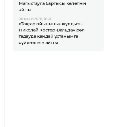
Маңғыстауға барғысы келетінін
айтты
06 тамыз 2026, 18:40
«Тақтар ойынының» жұлдызы
Николай Костер-Вальдау рөл
таңдауда қандай ұстанымға
сүйенетінін айтты