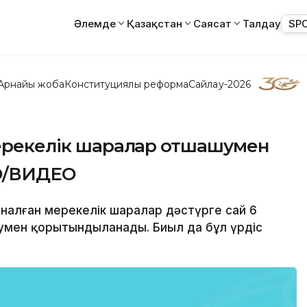
Әлемде
Қазақстан
Саясат
Талдау
SP
Арнайы жоба
Конституциялық реформа
Сайлау-2026
мерекелік шаралар отшашумен
О/ВИДЕО
арналған мерекелік шаралар дәстүрге сай 6
шумен қорытындыланады. Биыл да бұл үрдіс