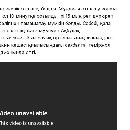
а мерекелік отшашу болды. Мұндағы отшашу көлемі
, ол 10 минутқа созылды, әрі 15 мың рет дүркіреп
лігінен тамашалау мүмкін болды. Себебі, қала
іл өзенінің жағалауы мен Ақбұлақ
ттық және ойын-сауық орталығының жанындағы
кин көшесі қиылысындағы саябақта, теміржол
дионында өтті.