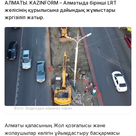
АЛМАТЫ. KAZINFORM – Алматыда бірінші LRT
желісінің құрылысына дайындық жұмыстары
жүргізіліп жатыр.
Фото: Видеодан алынған скрин
Алматы қаласының Жол қозғалысы және
жолаушылар көлігін ұйымдастыру басқармасы