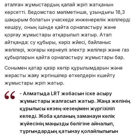
аталған жұмыстардың қалай жүріп жатқанын
көрсетті. Ведомство мәліметінше, ұзындығы 18,3
шақырым болатын учаскеде инженерелік желілерді
көшіру, оның ішінде қайта орналастыру және
қорғау жұмыстары атқарылып жатыр. Атап
айтқанда: су құбыры, кәріз жүйесі, байланыс
желілері, жоғары кернеулі электр желілері және газ
құбырларын қайта орналастыру жұмыстары бар.
Сонымен қатар қазір көпір құрылымдарын және
жерасты жаяу жүргіншілер өткелдерін күшейту
жұмыстары жүріп жатыр.
- Алматыда LRT жобасын іске асыру
жұмыстары жалғасып жатыр. Жаңа желінің
құрылысы кезең-кезеңімен жүргізіліп
келеді. Жоба қаланың заманауи көлік
жүйесінің маңызды бөлігіне айналып,
тұрғындардың қатынау қолайлылығын