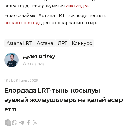
рельстерді төсеу жұмысы
аяқталды
.
Еске салайық, Астана LRT осы күзде тестілік
сынақтан өтеді
деп жоспарланып отыр.
Astana LRT
Астана
ЛРТ
Конкурс
Дәулет Ізтілеу
Авторлар
18:21, 08 Тамыз 2026
Елордада LRT-тының қосылуы
әуежай жолаушыларына қалай әсер
етті