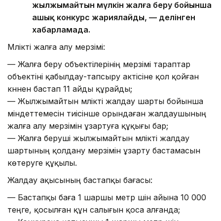
жылжымайтын мүлкін жалға беру бойынша
ашық конкурс жариялайды, — делінген
хабарламада.
Мүлікті жалға алу мерзімі:
— Жалға беру объектілерінің мерзімі тараптар
объектіні қабылдау-тапсыру актісіне қол қойған
күннен бастап 11 айды құрайды;
— Жылжымайтын мүлікті жалдау шарты бойынша
міндеттемесін тиісінше орындаған жалдаушының
жалға алу мерзімін ұзартуға құқығы бар;
— Жалға беруші жылжымайтын мүлікті жалдау
шартының қолдану мерзімін ұзарту бастамасын
көтеруге құқылы.
Жалдау ақысының бастапқы бағасы:
— Бастапқы баға 1 шаршы метр үшін айына 10 000
теңге, қосылған құн салығын қоса алғанда;