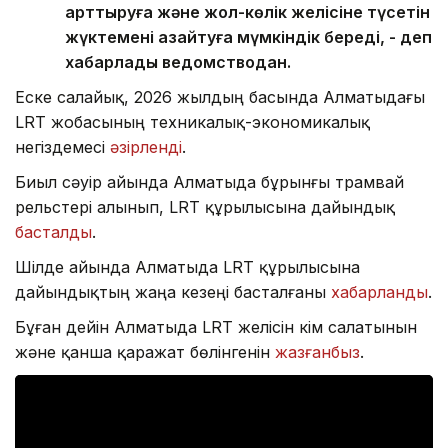
арттыруға және жол-көлік желісіне түсетін
жүктемені азайтуға мүмкіндік береді, - деп
хабарлады ведомстводан.
Еске салайық, 2026 жылдың басында Алматыдағы
LRT жобасының техникалық-экономикалық
негіздемесі
әзірленді
.
Биыл сәуір айында Алматыда бұрынғы трамвай
рельстері алынып, LRT құрылысына дайындық
басталды
.
Шілде айында Алматыда LRT құрылысына
дайындықтың жаңа кезеңі басталғаны
хабарланды
.
Бұған дейін Алматыда LRT желісін кім салатынын
және қанша қаражат бөлінгенін
жазғанбыз
.