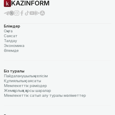
KAZINFORM
Бөлімдер
Оқиға
Саясат
Талдау
Экономика
Әлемде
Біз туралы
Пайдаланушылық келiciм
Құпиялылық саясаты
Мемлекеттік рәміздер
Жемқорлыққа қарсы шаралар
Мемлекеттік сатып алу туралы мәлiметтер