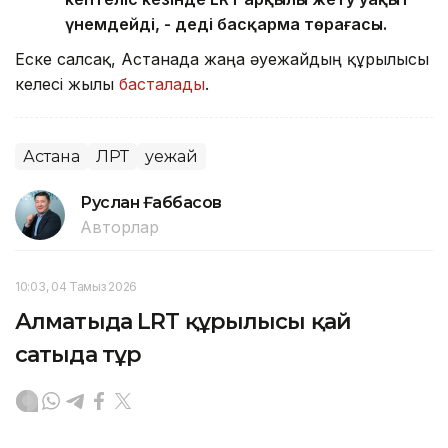
үнемдейді, - деді басқарма төрағасы.
Еске салсақ, Астанада жаңа әуежайдың құрылысы
келесі жылы
басталады
.
Астана
ЛРТ
Әуежай
Руслан Ғаббасов
Авторлар
10:03, 04 Тамыз 2026
Алматыда LRT құрылысы қай
сатыда тұр