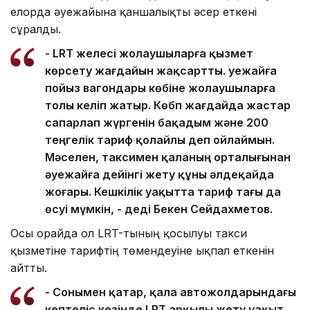
елорда әуежайына қаншалықты әсер еткені
сұралды.
- LRT желесі жолаушыларға қызмет
көрсету жағдайын жақсартты. Әуежайға
пойыз вагондары көбіне жолаушыларға
толы келіп жатыр. Көбп жағдайда жастар
сапарлап жүргенін бақадым және 200
теңгелік тариф қолайлы деп ойлаймын.
Мәселен, таксимен қаланың орталығынан
әуежайға дейінгі жету құны әлдеқайда
жоғары. Кешкілік уақытта тариф тағы да
өсуі мүмкін, - деді Бекен Сейдахметов.
Осы орайда ол LRT-тының қосылуы такси
қызметіне тарифтің төмендеуіне ықпал еткенін
айтты.
- Сонымен қатар, қала автожолдарындағы
кептеліс кезінде LRT арқылы жету уақыт