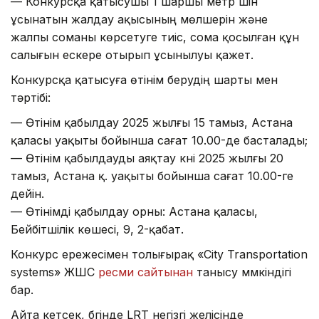
— Конкурсқа қатысушы 1 шаршы метр үшін
ұсынатын жалдау ақысының мөлшерін және
жалпы соманы көрсетуге тиіс, сома қосылған құн
салығын ескере отырып ұсынылуы қажет.
Конкурсқа қатысуға өтінім берудің шарты мен
тәртібі:
— Өтінім қабылдау 2025 жылғы 15 тамыз, Астана
қаласы уақыты бойынша сағат 10.00-де басталады;
— Өтінім қабылдауды аяқтау күні 2025 жылғы 20
тамыз, Астана қ. уақыты бойынша сағат 10.00-ге
дейін.
— Өтінімді қабылдау орны: Астана қаласы,
Бейбітшілік көшесі, 9, 2-қабат.
Конкурс ережесімен толығырақ «City Transportation
systems» ЖШС
ресми сайтынан
танысу мүмкіндігі
бар.
Айта кетсек, бүгінде LRT негізгі желісінде