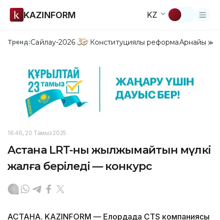
KAZINFORM
KZ
Сайлау-2026
Конституциялық реформа
Арнайы жо
Тренд:
16:46, 20 Тамыз 2025
Астана LRT-ның жылжымайтын мүлкі
жалға беріледі — конкурс
АСТАНА. KAZINFORM — Елордада CTS компаниясы