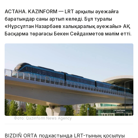
АСТАНА. KAZINFORM — LRT арқылы әуежайға
баратындар саны артып келеді. Бұл туралы
«Нұрсұлтан Назарбаев халықаралық әуежайы» АҚ
Басқарма төрағасы Бекен Сейдахметов мәлім етті.
Фото: Qazinform News Agency
BIZDIÑ ORTA подкастында LRT-тының қосылуы