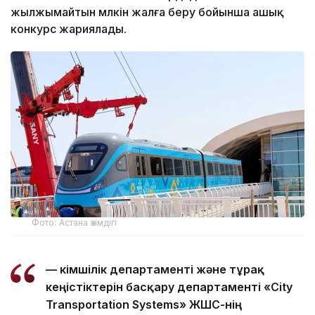
жылжымайтын мүлкін жалға беру бойынша ашық
конкурс жариялады.
Фото: Астана әкімдігі
— Әкімшілік департаменті және тұрақ
кеңістіктерін басқару департаменті «City
Transportation Systems» ЖШС-нің