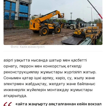
Фото: Көлік министрлігі
Қазіргі уақытта нысанда шатыр мен қасбетті
орнату, перрон мен конкорстық өткелді
реконструкциялау жұмыстары жүргізіліп жатыр.
Сонымен қатар ішкі әрлеу, кәріз, су, жылу және
электрмен жабдықтау, желдету және байланыс
инженерлік жүйелерін монтаждау жұмыстары
атқарылуда.
«Қайта жаңғырту аяқталғаннан кейін вокзал