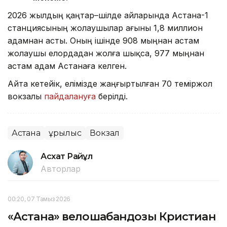
2026 жылдың қаңтар–шілде айларында Астана-1
станциясының жолаушылар ағыны 1,8 миллион
адамнан асты. Оның ішінде 908 мыңнан астам
жолаушы елордадан жолға шықса, 977 мыңнан
астам адам Астанаға келген.
Айта кетейік, елімізде жаңғыртылған 70 теміржол
вокзалы
пайдалануға
берілді.
Астана
Құрылыс
Вокзал
Асхат Райқұл
Авторлар
00:20, 07 Тамыз 2026
«Астана» велошабандозы Кристиан