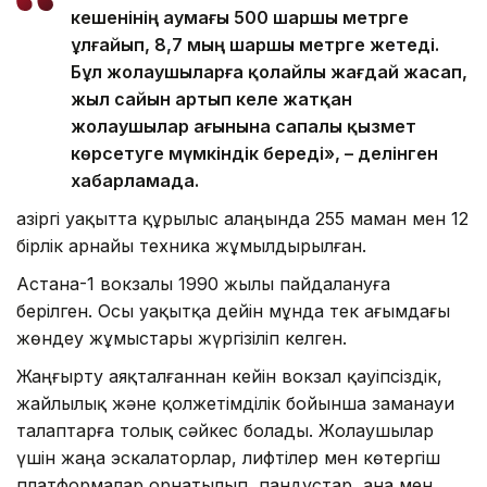
кешенінің аумағы 500 шаршы метрге
ұлғайып, 8,7 мың шаршы метрге жетеді.
Бұл жолаушыларға қолайлы жағдай жасап,
жыл сайын артып келе жатқан
жолаушылар ағынына сапалы қызмет
көрсетуге мүмкіндік береді», – делінген
хабарламада.
Қазіргі уақытта құрылыс алаңында 255 маман мен 12
бірлік арнайы техника жұмылдырылған.
Астана-1 вокзалы 1990 жылы пайдалануға
берілген. Осы уақытқа дейін мұнда тек ағымдағы
жөндеу жұмыстары жүргізіліп келген.
Жаңғырту аяқталғаннан кейін вокзал қауіпсіздік,
жайлылық және қолжетімділік бойынша заманауи
талаптарға толық сәйкес болады. Жолаушылар
үшін жаңа эскалаторлар, лифтілер мен көтергіш
платформалар орнатылып, пандустар, ана мен