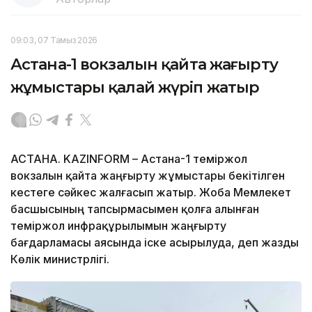
09:03, 07 Тамыз 2026
Астана-1 вокзалын қайта жаңғырту
жұмыстары қалай жүріп жатыр
АСТАНА. KAZINFORM – Астана-1 теміржол
вокзалын қайта жаңғырту жұмыстары бекітілген
кестеге сәйкес жалғасып жатыр. Жоба Мемлекет
басшысының тапсырмасымен қолға алынған
теміржол инфрақұрылымын жаңғырту
бағдарламасы аясында іске асырылуда, деп жазды
Көлік министрлігі.