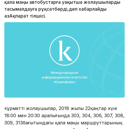
қала маңы автобустарға уақытша жолаушыларды
тасымалдауға рұқсатберді,деп хабарлайды
ҚазАқпарат тілшісі.
«Құрметті жолаушылар, 2018 жылы 22қаңтар күні
18:00 мен 20:30 аралығында 303, 304, 306, 307, 308,
309, 313бағытындағы қала маңы маршруттарының