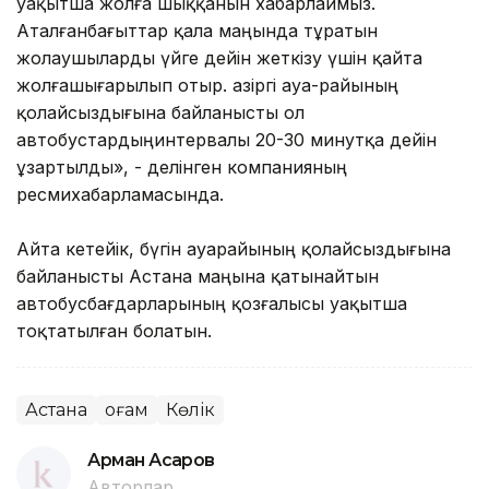
уақытша жолға шыққанын хабарлаймыз.
Аталғанбағыттар қала маңында тұратын
жолаушыларды үйге дейін жеткізу үшін қайта
жолғашығарылып отыр. Қазіргі ауа-райының
қолайсыздығына байланысты ол
автобустардыңинтервалы 20-30 минутқа дейін
ұзартылды», - делінген компанияның
ресмихабарламасында.
Айта кетейік, бүгін ауарайының қолайсыздығына
байланысты Астана маңына қатынайтын
автобусбағдарларының қозғалысы уақытша
тоқтатылған болатын.
Астана
Қоғам
Көлік
Арман Асқаров
Авторлар