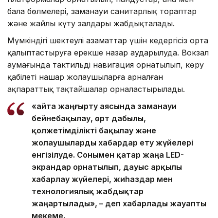
бала бөлмелері, заманауи санитарлық тораптар
және жайлы күту залдары жабдықталады.
Мүмкіндігі шектеулі азаматтар үшін кедергісіз орта
қалыптастыруға ерекше назар аударылуда. Вокзал
аумағында тактильді навигация орнатылып, көру
қабілеті нашар жолаушыларға арналған
ақпараттық тақтайшалар орналастырылады.
«Қайта жаңғырту аясында заманауи
бейнебақылау, өрт дабылы,
қолжетімділікті бақылау және
жолаушыларды хабардар ету жүйелері
енгізілуде. Сонымен қатар жаңа LED-
экрандар орнатылып, дауыс арқылы
хабарлау жүйелері, жиһаздар мен
технологиялық жабдықтар
жаңартылады», – деп хабарлады жауапты
мекеме.