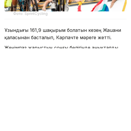
Фото: SprintCycling
Ұзындығы 161,9 шақырым болатын кезең Жаuани
қаласынан басталып, Карпачте мәреге жетті.
Жеңімпаз жарыстың соңғы бөлігінде анықталды.
Мәреге жақындағанда үш шабандоз алға шықты.
Соңғы шақырымда олардың бірі шабуыл жасап,
Кристиан Скарони ғана оған жауап бере алды.
Қазақстандық команданың велошабандозы арадағы
алшақтықты жылдам қысқартқанымен, жеңіске
жетуге сәл ғана уақыт жетпеді. Нәтижесінде
Скарони мәреге екінші болып келді.