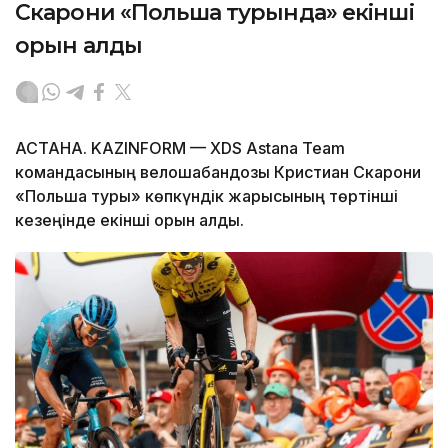
Скарони «Польша турында» екінші
орын алды
АСТАНА. KAZINFORM — XDS Astana Team
командасының велошабандозы Кристиан Скарони
«Польша туры» көпкүндік жарысының төртінші
кезеңінде екінші орын алды.