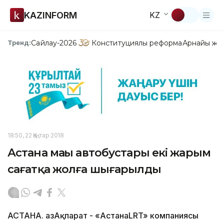
KAZINFORM
KZ
Сайлау-2026
Конституциялық реформа
Арнайы жо
Тренд:
18:50, 22 Қаңтар 2018
Астана маңы автобустары екі жарым
сағатқа жолға шығарылды
АСТАНА. ҚазАқпарат - «АстанаLRT» компаниясы