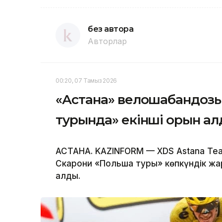
без автора
Авторлар
00:20, 07 Тамыз 2026
«Астана» велошабандозы
турында» екінші орын а
АСТАНА. KAZINFORM — XDS Astana T
Скарони «Польша туры» көпкүндік жа
алды.