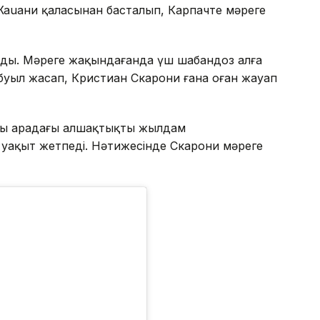
Жаuани қаласынан басталып, Карпачте мәреге
талды. Мәреге жақындағанда үш шабандоз алға
буыл жасап, Кристиан Скарони ғана оған жауап
зы арадағы алшақтықты жылдам
а уақыт жетпеді. Нәтижесінде Скарони мәреге