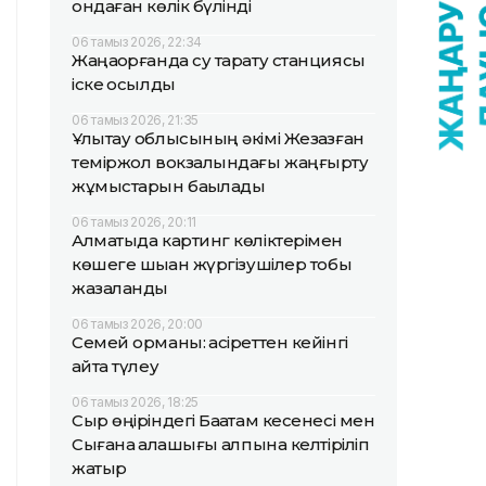
ондаған көлік бүлінді
06 тамыз 2026, 22:34
Жаңақорғанда су тарату станциясы
іске қосылды
06 тамыз 2026, 21:35
Ұлытау облысының әкімі Жезқазған
теміржол вокзалындағы жаңғырту
жұмыстарын бақылады
06 тамыз 2026, 20:11
Алматыда картинг көліктерімен
көшеге шыққан жүргізушілер тобы
жазаланды
06 тамыз 2026, 20:00
Семей орманы: қасіреттен кейінгі
қайта түлеу
06 тамыз 2026, 18:25
Сыр өңіріндегі Бақатам кесенесі мен
Сығанақ қалашығы қалпына келтіріліп
жатыр