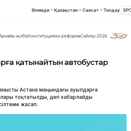
Әлемде
Қазақстан
Саясат
Талдау
SP
Арнайы жоба
Конституциялық реформа
Сайлау-2026
арға қатынайтын автобустар
йланысты Астана маңындағы ауылдарға
рлары тоқтатылды, деп хабарлайды
сілтеме жасап.