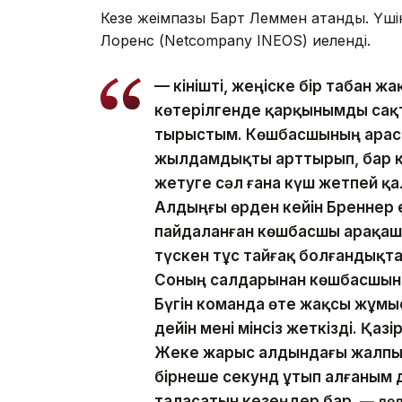
Кезең жеңімпазы Барт Леммен атанды. Ү
Лоренс (Netcompany INEOS) иеленді.
— Өкінішті, жеңіске бір табан ж
көтерілгенде қарқынымды сақта
тырыстым. Көшбасшының арасы
жылдамдықты арттырып, бар к
жетуге сәл ғана күш жетпей қа
Алдыңғы өрден кейін Бреннер ек
пайдаланған көшбасшы арақаш
түскен тұс тайғақ болғандықта
Соның салдарынан көшбасшыны
Бүгін команда өте жақсы жұмы
дейін мені мінсіз жеткізді. Қаз
Жеке жарыс алдындағы жалпы
бірнеше секунд ұтып алғаным д
таласатын кезеңдер бар
, — де