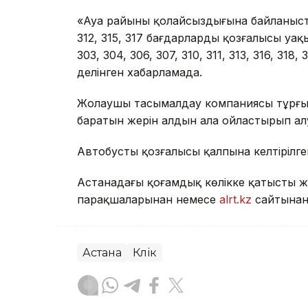
«Ауа райының қолайсыздығына байланысты
312, 315, 317 бағдарлардың қозғалысы у
303, 304, 306, 307, 310, 311, 313, 316, 31
делінген хабарламада.
Жолаушы тасымалдау компаниясы тұрғын
баратын жерін алдын ала ойластырып ал
Автобустың қозғалысы қалпына келтірілг
Астанадағы қоғамдық көлікке қатысты жа
парақшаларынан немесе
alrt.kz
сайтынан 
Астана
Көлік