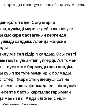
шінші орынды француз велошабандозы Аксель
ақын қалып едік. Соңғы өрге
п, күшімді мәреге дейін жеткізуге
 қысқара бастағанын көргенде
үшімді салдым. Алайда жеңіске
лды.
еуіміз сәл кідіріп қалдық. Осы сәтті
ықтықты ұлғайтып үлгерді. Ал төмен
н, тәуекелге бармауды жөн көрдім.
 қуып жетуге мүмкіндік болмады.
с істеді. Жарыстың шешуші сәтіне
ір өзімді жақсы формада сезініп жүрмін.
 есепте басты қарсыластарымнан
а маңызды. Алда әлі жеңіс үшін
ді Кристиан Скарони.