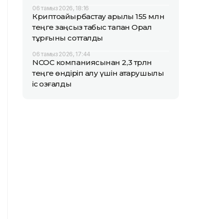
06 тамыз 2026, 18:16
Криптоайырбастау арқылы 155 млн
теңге заңсыз табыс тапқан Орал
тұрғыны сотталды
06 тамыз 2026, 17:44
NCOC компаниясынан 2,3 трлн
теңге өндіріп алу үшін атқарушылық
іс қозғалды