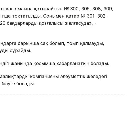
 қала маңына қатынайтын № 300, 305, 308, 309,
ақытша тоқтатылды. Сонымен қатар № 301, 302,
8, 320 бағдарлардың қозғалысы жалғасуда», -
дарға барынша сақ болып, тоңып қалмауды,
уды сұрайды.
ендігі жайында қосымша хабарланатын болады.
ңалықтарды компанияның әлеуметтік желедегі
білуге болады.