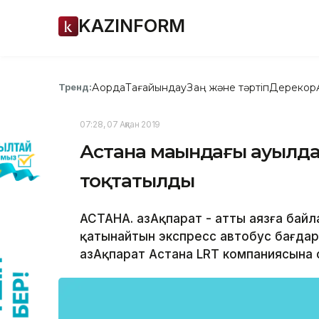
KAZINFORM
Ақорда
Тағайындау
Заң және тәртіп
Дерекқор
Тренд:
07:28, 07 Ақпан 2019
Астана маңындағы ауылд
тоқтатылды
АСТАНА. ҚазАқпарат - Қатты аязға ба
қатынайтын экспресс автобус бағда
ҚазАқпарат Астана LRT компаниясына 