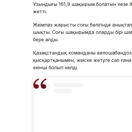
Ұзындығы 161,9 шақырым болатын кезең 
жетті.
Жеңімпаз жарыстың соңғы бөлігінде анық
шықты. Соңғы шақырымда олардың бірі ша
бере алды.
Қазақстандық команданың велошабандо
қысқартқанымен, жеңіске жетуге сәл ған
екінші болып келді.