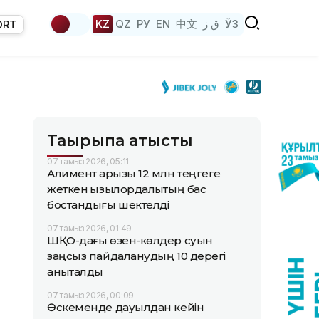
KZ
QZ
РУ
EN
中文
ق ز
ЎЗ
ORT
Тақырыпқа қатысты
07 тамыз 2026, 05:11
Алимент қарызы 12 млн теңгеге
жеткен қызылордалықтың бас
бостандығы шектелді
07 тамыз 2026, 01:49
ШҚО-дағы өзен-көлдер суын
заңсыз пайдаланудың 10 дерегі
анықталды
07 тамыз 2026, 00:09
Өскеменде дауылдан кейін