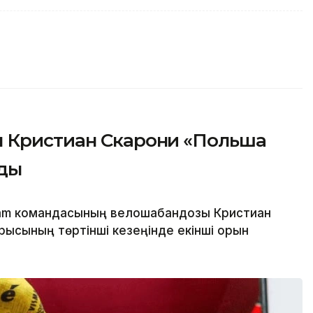
 Кристиан Скарони «Польша
лды
eam командасының велошабандозы Кристиан
рысының төртінші кезеңінде екінші орын