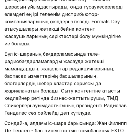
шарасын ұйымдастырады, онда тұсаукесерлерді
әлемдегі ең ірі телеөнім дистрибьютор-
компанияларының өкілдері өткізеді. Formats Day
қатысушылары жетекші бейне контент
жасаушыларының серіктестері болу мүмкіндігіне
ие болады.
Бұл іс-шараның бағдарламасында теле-
радиобағдарламаларды жасауда жетекші
мамандардың, жаңалықтар редакцияларының,
баспасөз қызметтерінің басшыларының,
блогерлердің шебер кластар сериясы да
жарияланатын болады. Оқыту контентіне қатысты
хедлайнер ретінде бизнес-жаттықтырушы, ТМД
Спикерлері қауымдастығының президенті Радислав
Гандапас сөз сөйлейді деп күтілуде.
Сондай-ақ, алдағы іс-шара барысында: Жан Филипп
Де Тендер - бас директордың орынбасары/ ЕХТО