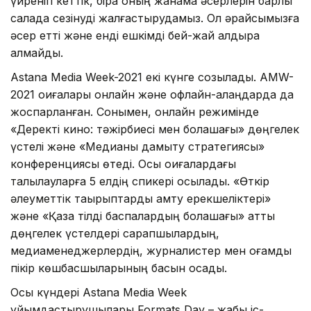
үйреніп кеттік, бірақ оның жанама әсерлерін барлық
салада сезінуді жалғастырудамыз. Ол әрқайсымызға
әсер етті және енді ешкімді бей-жай қалдыра
алмайды.
Astana Media Week-2021 екі күнге созылады. AMW-
2021 оқиғалары онлайн және офлайн-алаңдарда да
жоспарланған. Сонымен, онлайн режимінде
«Деректі кино: тәжірбиесі мен болашағы» дөңгелек
үстелі және «Медианы дамыту стратегиясы»
конференциясы өтеді. Осы оқиғалардағы
талқылауларға 5 елдің спикері қосылады. «Өткір
әлеуметтік тақырыптарды қамту ерекшеліктері»
және «Қазақ тілді баспалардың болашағы» атты
дөңгелек үстелдері сарапшылардың,
медиаменеджерлердің, журналистер мен қоғамдық
пікір көшбасшыларының басын қосады.
Осы күндері Astana Media Week
ұйымдастырушылары Formats Day – жабық іс-