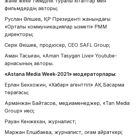
және жеке тиімділік туралы кітаптар мен
фильмдердің авторы;
Руслан Әлішев, ҚР Президенті жанындағы
«Орталық коммуникациялар қызметі» РММ
директоры;
Серік Әкішев, продюсер, CEO SAFL Group;
Аман Тасыған, «Aman Tasygan Live» Youtube-
арнасының авторы.
«Astana Media Week-2021» модераторлары:
Ерлан Бекхожин, «Хабар» агенттігі» АҚ Басқарма
төрағасы;
Арманжан Байтасов, медиаменеджер, «Tan Media
Group» иесі;
Рауан Кенжехан, журналист;
Маржан Елшібаева, журналист, қоғам қайраткері;