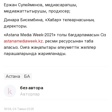
Ержан Сулейменов, медиасарапшы,
медиажаттықтырушы, продюсер;
Динара Бисембина, «Хабар» телеарнасының
директоры.
«Astana Media Week-2021» толық бағдарламасын Сіз
astanamediaweek.kz
. ресми ресурсынан таба
аласыз. Оқиға жаңалықтары әлеуметтік желілер
парақшаларында жарияланады.
Астана
БАҚ
без автора
Авторлар
18:58, 04 Тамыз 2026