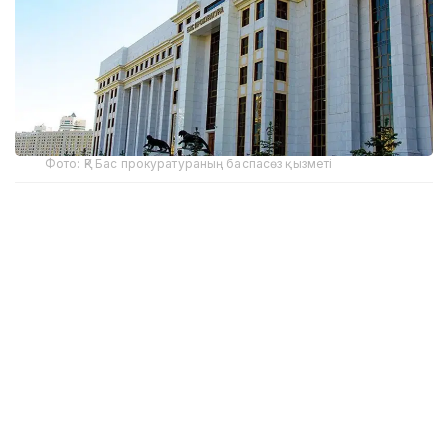
Фото: ҚР Бас прокуратураның баспасөз қызметі
Бұл көрінеу жалған ақпарат, Бас прокуратура
мұндай сипаттағы хабарламаны жарияламаған,
тексеру жүргізбеген.
Көрінеу жалған ақпарат тарату фактісі бойынша
Қазақстан Республикасы Қылмыстық кодексінің 274-
бабы 2-бөлігінің
3-тармағы бойынша сотқа дейінгі тергеп-тексеру
басталды.
— «Масс-медиа туралы» және «Онлайн-