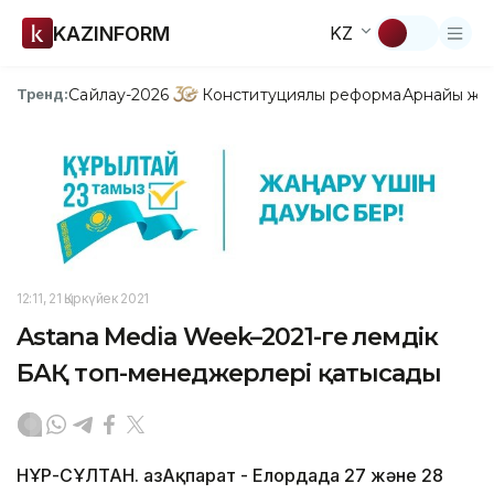
KAZINFORM
KZ
Сайлау-2026
Конституциялық реформа
Арнайы жо
Тренд:
12:11, 21 Қыркүйек 2021
Astana Media Week–2021-ге әлемдік
БАҚ топ-менеджерлері қатысады
НҰР-СҰЛТАН. ҚазАқпарат - Елордада 27 және 28