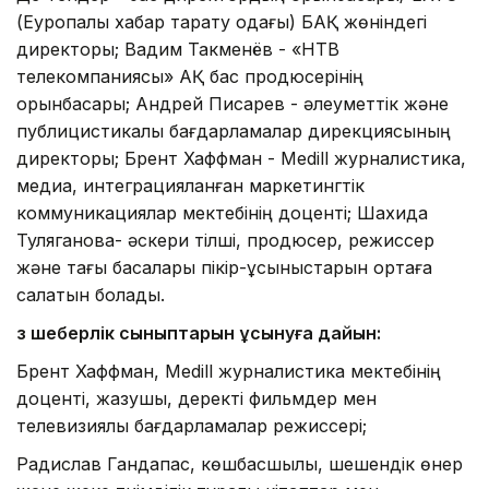
(Еуропалық хабар тарату одағы) БАҚ жөніндегі
директоры; Вадим Такменёв - «НТВ
телекомпаниясы» АҚ бас продюсерінің
орынбасары; Андрей Писарев - әлеуметтік және
публицистикалық бағдарламалар дирекциясының
директоры; Брент Хаффман - Medill журналистика,
медиа, интеграцияланған маркетингтік
коммуникациялар мектебінің доценті; Шахида
Туляганова- әскери тілші, продюсер, режиссер
және тағы басқалары пікір-ұсыныстарын ортаға
салатын болады.
Өз шеберлік сыныптарын ұсынуға дайын:
Брент Хаффман, Medill журналистика мектебінің
доценті, жазушы, деректі фильмдер мен
телевизиялық бағдарламалар режиссері;
Радислав Гандапас, көшбасшылық, шешендік өнер