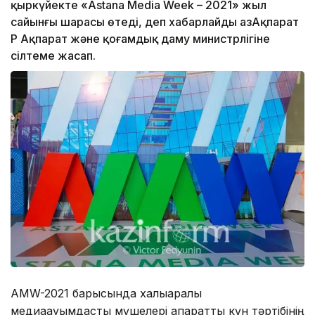
қыркүйекте «Astana Media Week – 2021» жыл
сайынғы шарасы өтеді, деп хабарлайды ҚазАқпарат
ҚР Ақпарат және қоғамдық даму министрлігіне
сілтеме жасап.
AMW-2021 барысында халықаралық
медиақауымдастық мүшелері ақпараттық күн тәртібінің