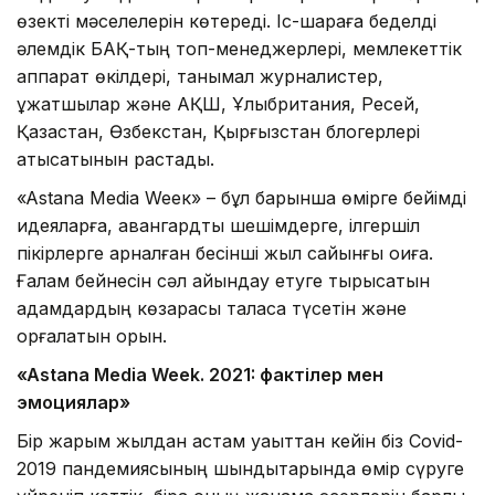
өзекті мәселелерін көтереді. Іс-шараға беделді
әлемдік БАҚ-тың топ-менеджерлері, мемлекеттік
аппарат өкілдері, танымал журналистер,
құжатшылар және АҚШ, Ұлыбритания, Ресей,
Қазақстан, Өзбекстан, Қырғызстан блогерлері
қатысатынын растады.
«Astana Media Weeк» – бұл барынша өмірге бейімді
идеяларға, авангардтық шешімдерге, ілгершіл
пікірлерге арналған бесінші жыл сайынғы оқиға.
Ғалам бейнесін сәл айқындау етуге тырысатын
адамдардың көзқарасы таласқа түсетін және
қорғалатын орын.
«Astana Media Week. 2021: фактілер мен
эмоциялар»
Бір жарым жылдан астам уақыттан кейін біз Covid-
2019 пандемиясының шындықтарында өмір сүруге