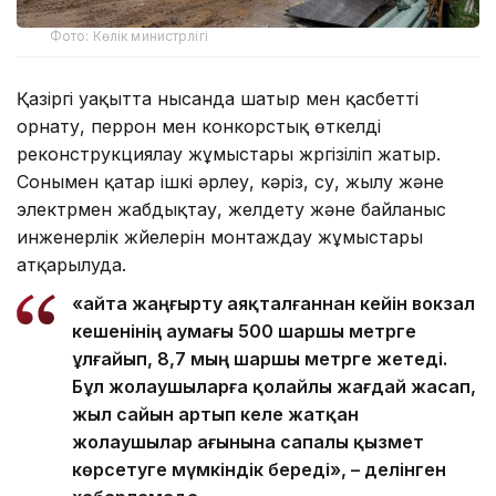
Фото: Көлік министрлігі
Қазіргі уақытта нысанда шатыр мен қасбетті
орнату, перрон мен конкорстық өткелді
реконструкциялау жұмыстары жүргізіліп жатыр.
Сонымен қатар ішкі әрлеу, кәріз, су, жылу және
электрмен жабдықтау, желдету және байланыс
инженерлік жүйелерін монтаждау жұмыстары
атқарылуда.
«Қайта жаңғырту аяқталғаннан кейін вокзал
кешенінің аумағы 500 шаршы метрге
ұлғайып, 8,7 мың шаршы метрге жетеді.
Бұл жолаушыларға қолайлы жағдай жасап,
жыл сайын артып келе жатқан
жолаушылар ағынына сапалы қызмет
көрсетуге мүмкіндік береді», – делінген