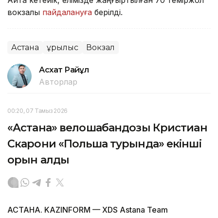
Айта кетейік, елімізде жаңғыртылған 70 теміржол
вокзалы
пайдалануға
берілді.
Астана
Құрылыс
Вокзал
Асхат Райқұл
Авторлар
00:20, 07 Тамыз 2026
«Астана» велошабандозы Кристиан
Скарони «Польша турында» екінші
орын алды
АСТАНА. KAZINFORM — XDS Astana Team