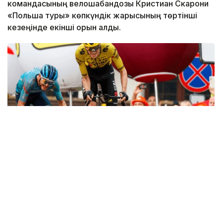
командасының велошабандозы Кристиан Скарони
«Польша туры» көпкүндік жарысының төртінші
кезеңінде екінші орын алды.
Фото: SprintCycling
Ұзындығы 161,9 шақырым болатын кезең Жаuани
қаласынан басталып, Карпачте мәреге жетті.
Жеңімпаз жарыстың соңғы бөлігінде анықталды.