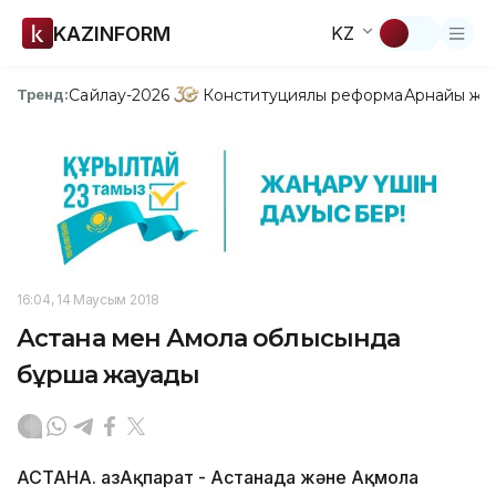
KAZINFORM
KZ
Сайлау-2026
Конституциялық реформа
Арнайы жо
Тренд:
16:04, 14 Маусым 2018
Астана мен Ақмола облысында
бұршақ жауады
АСТАНА. ҚазАқпарат - Астанада және Ақмола