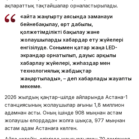
ақпараттық тақтайшалар орналастырылады.
«Қайта жаңғырту аясында заманауи
бейнебақылау, өрт дабылы,
қолжетімділікті бақылау және
жолаушыларды хабардар ету жүйелері
енгізілуде. Сонымен қатар жаңа LED-
экрандар орнатылып, дауыс арқылы
хабарлау жүйелері, жиһаздар мен
технологиялық жабдықтар
жаңартылады», – деп хабарлады жауапты
мекеме.
2026 жылдың қаңтар–шілде айларында Астана-1
станциясының жолаушылар ағыны 1,8 миллион
адамнан асты. Оның ішінде 908 мыңнан астам
жолаушы елордадан жолға шықса, 977 мыңнан
астам адам Астанаға келген.