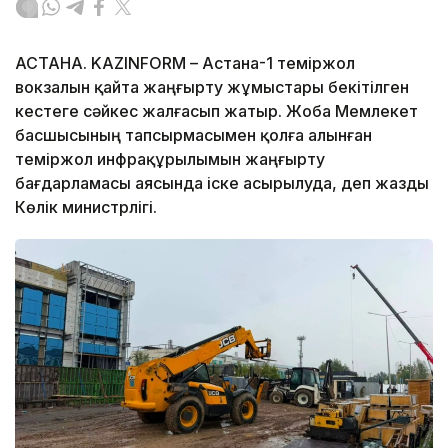
АСТАНА. KAZINFORM – Астана-1 теміржол
вокзалын қайта жаңғырту жұмыстары бекітілген
кестеге сәйкес жалғасып жатыр. Жоба Мемлекет
басшысының тапсырмасымен қолға алынған
теміржол инфрақұрылымын жаңғырту
бағдарламасы аясында іске асырылуда, деп жазды
Көлік министрлігі.