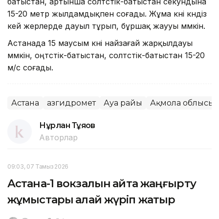
батыстан, артынша солтүстік-батыстан секундына
15-20 метр жылдамдықпен соғады. Жұма күні күндіз
кей жерлерде дауыл тұрып, бұршақ жаууы мүмкін.
Астанада 15 маусым күні найзағай жарқылдауы
мүмкін, оңтүстік-батыстан, солтүстік-батыстан 15-20
м/с соғады.
Астана
Қазгидромет
Ауа райы
Ақмола облысы
Нұрлан Тұяқов
Авторлар
09:03, 07 Тамыз 2026
Астана-1 вокзалын қайта жаңғырту
жұмыстары қалай жүріп жатыр