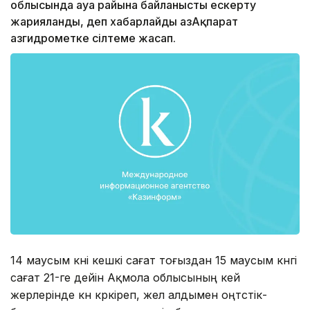
облысында ауа райына байланысты ескерту
жарияланды, деп хабарлайды ҚазАқпарат
Қазгидрометке сілтеме жасап.
14 маусым күні кешкі сағат тоғыздан 15 маусым күнгі
сағат 21-ге дейін Ақмола облысының кей
жерлерінде күн күркіреп, жел алдымен оңтүстік-