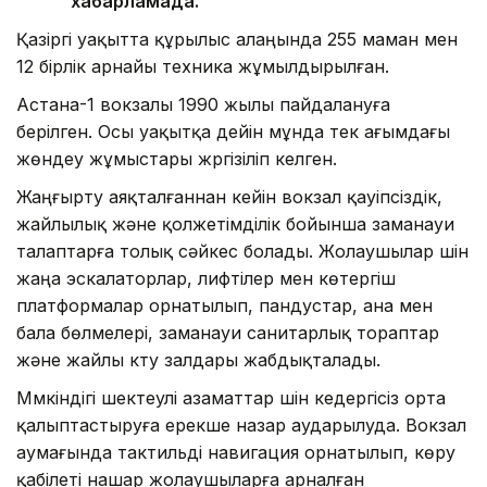
хабарламада.
Қазіргі уақытта құрылыс алаңында 255 маман мен
12 бірлік арнайы техника жұмылдырылған.
Астана-1 вокзалы 1990 жылы пайдалануға
берілген. Осы уақытқа дейін мұнда тек ағымдағы
жөндеу жұмыстары жүргізіліп келген.
Жаңғырту аяқталғаннан кейін вокзал қауіпсіздік,
жайлылық және қолжетімділік бойынша заманауи
талаптарға толық сәйкес болады. Жолаушылар үшін
жаңа эскалаторлар, лифтілер мен көтергіш
платформалар орнатылып, пандустар, ана мен
бала бөлмелері, заманауи санитарлық тораптар
және жайлы күту залдары жабдықталады.
Мүмкіндігі шектеулі азаматтар үшін кедергісіз орта
қалыптастыруға ерекше назар аударылуда. Вокзал
аумағында тактильді навигация орнатылып, көру
қабілеті нашар жолаушыларға арналған