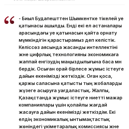
- Биыл Будапешттен Шымкентке тікелей әуе
қатынасы ашылды. Енді екі ел астаналары
арасындағы әуе қатынасын қайта орнату
мүмкіндігін қарастырамыз деп келістік.
Келіссөз аясында жасанды интеллектіні
және цифрлық технологияны экономикаға
жаппай енгізудің маңыздылығына баса мән
бердік. Осыған орай бірлесе жұмыс істеуге
дайын екенімізді жеткіздік. Оған қоса,
қаржы саласына қатысты тың жобаларды
жүзеге асыруға уағдаластық. Жалпы,
Қазақстанда жұмыс істеуге ниетті мажар
компаниялары үшін қолайлы жағдай
жасауға дайын екенімізді жеткіздім. Екі
елдің экономикалық ынтымақтастық
жөніндегі үкіметаралық комиссиясы және