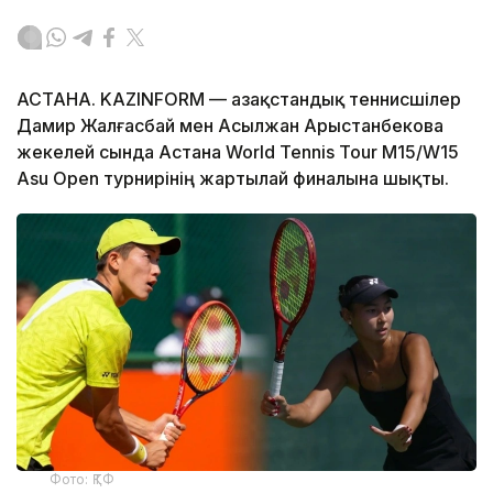
АСТАНА. KAZINFORM — Қазақстандық теннисшілер
Дамир Жалғасбай мен Асылжан Арыстанбекова
жекелей сында Астана World Tennis Tour M15/W15
Asu Open турнирінің жартылай финалына шықты.
Фото: ҚТФ