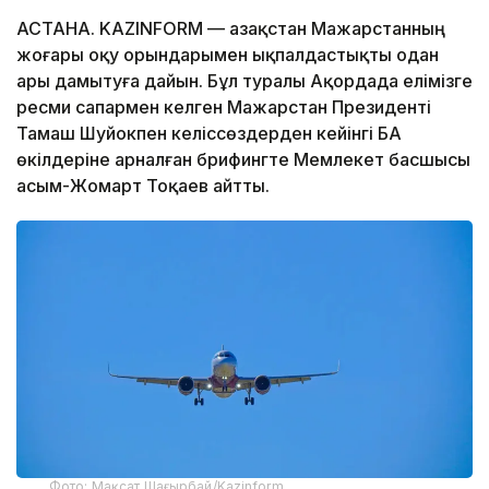
АСТАНА. KAZINFORM — Қазақстан Мажарстанның
жоғары оқу орындарымен ықпалдастықты одан
ары дамытуға дайын. Бұл туралы Ақордада елімізге
ресми сапармен келген Мажарстан Президенті
Тамаш Шуйокпен келіссөздерден кейінгі БАҚ
өкілдеріне арналған брифингте Мемлекет басшысы
Қасым-Жомарт Тоқаев айтты.
Фото: Мақсат Шағырбай/Kazinform