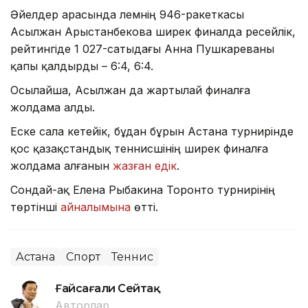
Әйелдер арасында әлемнің 946-ракеткасы
Асылжан Арыстанбекова ширек финалда ресейлік,
рейтингіде 1 027-сатыдағы Анна Пушкареваны
қапы қалдырды – 6:4, 6:4.
Осылайша, Асылжан да жартылай финалға
жолдама алды.
Еске сала кетейік, бұдан бұрын Астана турнирінде
қос қазақстандық теннисшінің ширек финалға
жолдама алғанын
жазған едік
.
Сондай-ақ Елена Рыбакина Торонто турнирінің
төртінші
айналымына
өтті.
Астана
Спорт
Теннис
Ғайсағали Сейтақ
Авторлар