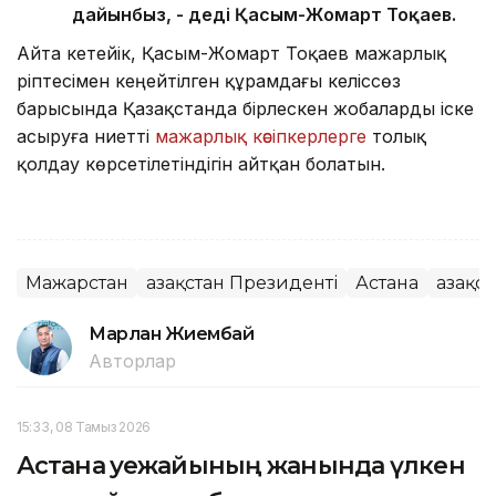
дайынбыз, - деді Қасым-Жомарт Тоқаев.
Айта кетейік, Қасым-Жомарт Тоқаев мажарлық
әріптесімен кеңейтілген құрамдағы келіссөз
барысында Қазақстанда бірлескен жобаларды іске
асыруға ниетті
мажарлық кәсіпкерлерге
толық
қолдау көрсетілетіндігін айтқан болатын.
Мажарстан
Қазақстан Президенті
Астана
Қазақс
Марлан Жиембай
Авторлар
15:33, 08 Тамыз 2026
Астана әуежайының жанында үлкен