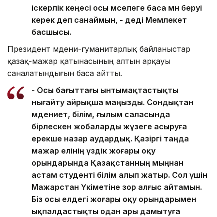
іскерлік кеңесі осы мәселеге баса мән беруі
керек деп санаймын, - деді Мемлекет
басшысы.
Президент мәдени-гуманитарлық байланыстар
қазақ-мажар қатынасының алтын арқауы
саналатындығын баса айтты.
- Осы бағыттағы ынтымақтастықты
нығайту айрықша маңызды. Сондықтан
мәдениет, білім, ғылым саласында
бірлескен жобаларды жүзеге асыруға
ерекше назар аудардық. Қазіргі таңда
мажар елінің үздік жоғары оқу
орындарында Қазақстанның мыңнан
астам студенті білім алып жатыр. Сол үшін
Мажарстан Үкіметіне зор алғыс айтамын.
Біз осы елдегі жоғары оқу орындарымен
ықпалдастықты одан ары дамытуға