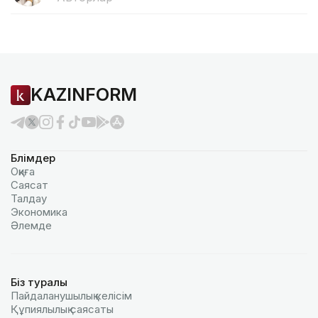
KAZINFORM
Бөлімдер
Оқиға
Саясат
Талдау
Экономика
Әлемде
Біз туралы
Пайдаланушылық келiciм
Құпиялылық саясаты