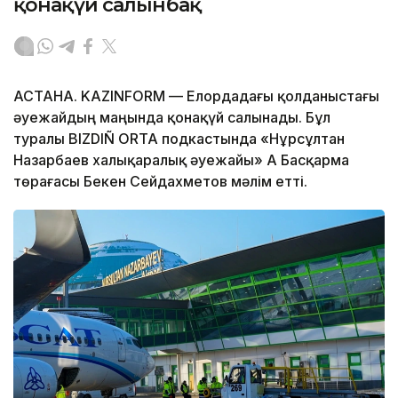
қонақүй салынбақ
АСТАНА. KAZINFORM — Елордадағы қолданыстағы
әуежайдың маңында қонақүй салынады. Бұл
туралы BIZDIÑ ORTA подкастында «Нұрсұлтан
Назарбаев халықаралық әуежайы» АҚ Басқарма
төрағасы Бекен Сейдахметов мәлім етті.