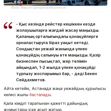
Фото: Мақсат Шағырбаев\Kazinform
- Қыс кезінде рейстер кешіккен кезде
жолаушыларға жағдай жасау маңызды.
Қаланың орталығындағы қонақүйлерге
орналастыруға біраз уақыт кетеді.
Сондықтан әуежай жанында үлкен
қонақүйдің салынуы өте маңызды. Қазір
бизнеспен пысықтап, жер телімін
айқындап, 1-2 жылда үлкен қонақүйді
тұрғызу жоспарымыз бар, - деді Бекен
Сейдахметов.
Айта кетейік, Астанада жаңа әуежайдың құрылысы
келесі жылы
басталады
.
Қала әкімдігі тарапынан қажетті дайындық
жұмыстары іске асып жатыр.