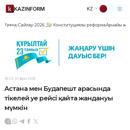
KAZINFORM
KZ
Сайлау-2026
Конституциялық реформа
Арнайы жо
Тренд:
18:03, 02 Қазан 2025
Астана мен Будапешт арасында
тікелей әуе рейсі қайта жандануы
мүмкін