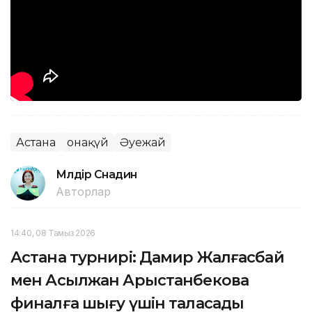
Астана
Қонақүй
Әуежай
Мөлдір Снадин
Авторлар
14:40, 08 Тамыз 2026
Астана турнирі: Дамир Жалғасбай
мен Асылжан Арыстанбекова
финалға шығу үшін таласады