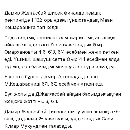
Дамир Жалғасбай ширек финалда әлемдік
рейтингіде 1 132-орындағы үндістандық Маан
Кешарваниға тап келді.
Үндістандық теннисші осы жарыстың алғашқы
айналымында тағы бір қазақстандық Әмір
Омархановты 4:6, 6:3, 6:4 есебімен жеңіп кеткен
еді. Үшінші, шешуші сетте Әмір 4:1 есебімен алда
тұрып, сол басымдылығын ұстап тұра алмады.
Бір апта бұрын Дамир Астанада дәл осы
М.Кешарваниді 6:1, 6:2 есебімен ұтқан еді.
Бұл жолы да Д.Жалғасбай айқын басымдылықпен
жеңіске жетті – 6:3, 6:1.
Дамир Жалғасбай финалға шығу үшін әлемнің 578-
інші, доданың 2-ракеткасы, үндістандық Саси
Кумар Мукундпен таласады.