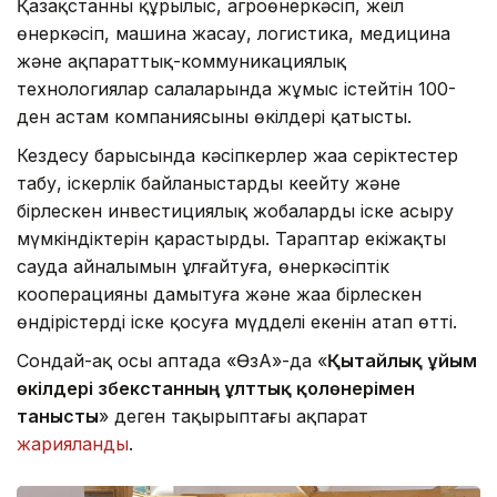
Қазақстанның құрылыс, агроөнеркәсіп, жеңіл
өнеркәсіп, машина жасау, логистика, медицина
және ақпараттық-коммуникациялық
технологиялар салаларында жұмыс істейтін 100-
ден астам компаниясының өкілдері қатысты.
Кездесу барысында кәсіпкерлер жаңа серіктестер
табу, іскерлік байланыстарды кеңейту және
бірлескен инвестициялық жобаларды іске асыру
мүмкіндіктерін қарастырды. Тараптар екіжақты
сауда айналымын ұлғайтуға, өнеркәсіптік
кооперацияны дамытуға және жаңа бірлескен
өндірістерді іске қосуға мүдделі екенін атап өтті.
Сондай-ақ осы аптада «ӨзА»-да «
Қытайлық ұйым
өкілдері Өзбекстанның ұлттық қолөнерімен
танысты
» деген тақырыптағы ақпарат
жарияланды
.