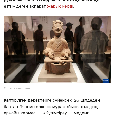
өтті
» деген ақпарат
жарық көрді
.
Фото: Халық газеті
Келтірілген деректерге сүйенсек, 26 шілдеден
бастап Ляонин өлкелік мұражайының жылдық
арнайы көрмесі — «Күлімсіреу — мәдени