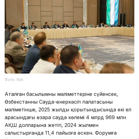
Фото: ӨзА
Аталған басылымның мәліметтеріне сүйенсек,
Өзбекстанның Сауда-өнеркәсіп палатасының
мәліметінше, 2025 жылдың қорытындысында екі ел
арасындағы өзара сауда көлемі 4 млрд 969 млн
АҚШ долларына жетіп, 2024 жылмен
салыстырғанда 11,4 пайызға өскен. Форумға