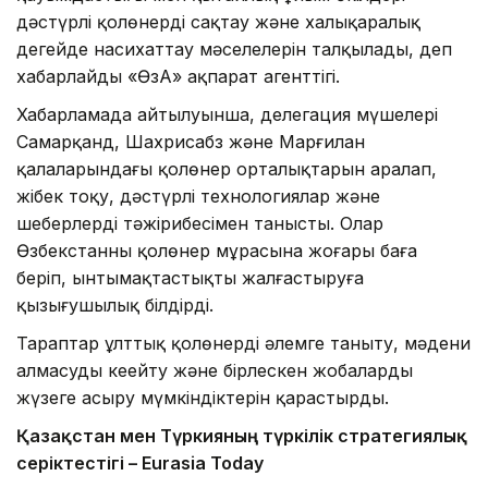
дәстүрлі қолөнерді сақтау және халықаралық
деңгейде насихаттау мәселелерін талқылады, деп
хабарлайды «ӨзА» ақпарат агенттігі.
Хабарламада айтылуынша, делегация мүшелері
Самарқанд, Шахрисабз және Марғилан
қалаларындағы қолөнер орталықтарын аралап,
жібек тоқу, дәстүрлі технологиялар және
шеберлердің тәжірибесімен танысты. Олар
Өзбекстанның қолөнер мұрасына жоғары баға
беріп, ынтымақтастықты жалғастыруға
қызығушылық білдірді.
Тараптар ұлттық қолөнерді әлемге таныту, мәдени
алмасуды кеңейту және бірлескен жобаларды
жүзеге асыру мүмкіндіктерін қарастырды.
Қазақстан мен Түркияның түркілік стратегиялық
серіктестігі – Eurasia Today