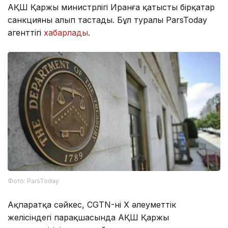
АҚШ Қаржы министрлігі Иранға қатысты бірқатар
санкцияны алып тастады. Бұл туралы ParsToday
агенттігі
хабарлады
.
Фото: ParsToday
Ақпаратқа сәйкес, CGTN-нің X әлеуметтік
желісіндегі парақшасында АҚШ Қаржы