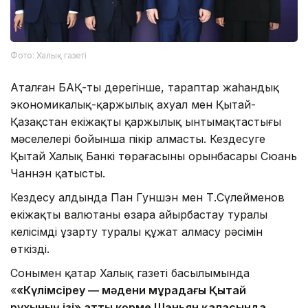
Фото: Халық газеті
Аталған БАҚ-тың дерегінше, тараптар жаһандық
экономикалық-қаржылық ахуал мен Қытай-
Қазақстан екіжақты қаржылық ынтымақтастығы
мәселелері бойынша пікір алмасты. Кездесуге
Қытай Халық Банкі төрағасының орынбасары Сюань
Чаннэн қатысты.
Кездесу алдында Пан Гуншэн мен Т.Сүлейменов
екіжақты валютаны өзара айырбастау туралы
келісімді ұзарту туралы құжат алмасу рәсімін
өткізді.
Сонымен қатар Халық газеті басылымында
«
«Күлімсіреу — мәдени мұрадағы Қытай
рухының ізі» атты көрме Шэньян қаласында