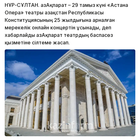
НҰР-СҰЛТАН. ҚазАқпарат – 29 тамыз күні «Астана
Опера» театры Қазақстан Республикасы
Конституциясының 25 жылдығына арналған
мерекелік онлайн концертін ұсынады, деп
хабарлайды ҚазАқпарат театрдың баспасөз
қызметіне сілтеме жасап.