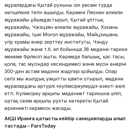
мұралардағы Қытай рухының ізі» ресми түрде
көпшілікке тегін ашылды. Көрмені Ляонин өлкелік
мұражайы ұйымдастырып, Қытай ұлттық
мұражайы, Чжэцзян өлкелік мұражайы, Хэнань
мұражайы, Ішкі Моңғол мұражайы, Майцзишань
үңгір храмы өнер зерттеу институты, Чэнду
мұражайы және т.б. ел бойынша 38 мәдени-тарихи
мекеме бірлесіп ашты. Көрмеде балшық, қас тасы,
қола, тас мүсіндер кескіндемесі және мүсін өнерінің
300-ден астам мәдени жәдігері қойылды. Олар
сегіз мың жылдық уақытты қамти отырып, мәдени
мұралардағы әртүрлі «күлімсіреулерді» өзекті желі
етті. Күлімсіреу арқылы мәдениет тарихына үңіліп,
ортақ сезім арқылы рухты көтеретін Қытай
өркениеті көрмесін жасады.
АҚШ Иранға қатысты кейбір санкцияларды алып
тастады – ParsToday