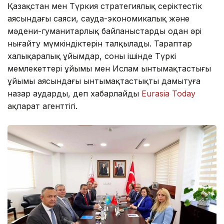
Қазақстан мен Түркия стратегиялық серіктестік
аясындағы саяси, сауда-экономикалық және
мәдени-гуманитарлық байланыстарды одан әрі
нығайту мүмкіндіктерін талқылады. Тараптар
халықаралық ұйымдар, соның ішінде Түркі
мемлекеттері ұйымы мен Ислам ынтымақтастығы
ұйымы аясындағы ынтымақтастықты дамытуға
назар аударды, деп хабарлайды
Eurasia Today
ақпарат агенттігі.