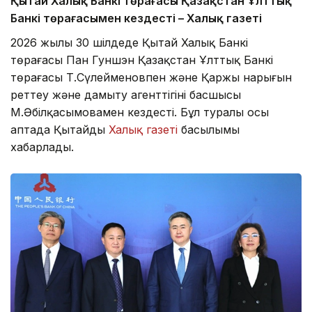
Қытай Халық Банкі төрағасы Қазақстан Ұлттық
Банкі төрағасымен кездесті – Халық газеті
2026 жылы 30 шілдеде Қытай Халық Банкі
төрағасы Пан Гуншэн Қазақстан Ұлттық Банкі
төрағасы Т.Сүлейменовпен және Қаржы нарығын
реттеу және дамыту агенттігінің басшысы
М.Әбілқасымовамен кездесті. Бұл туралы осы
аптада Қытайдың
Халық газеті
басылымы
хабарлады.