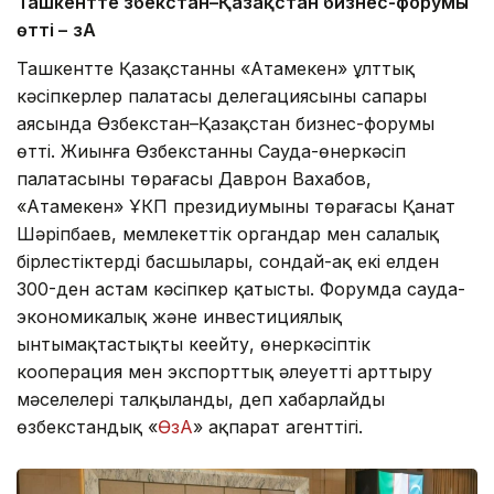
Ташкентте Өзбекстан–Қазақстан бизнес-форумы
өтті –
ӨзА
Ташкентте Қазақстанның «Атамекен» ұлттық
кәсіпкерлер палатасы делегациясының сапары
аясында Өзбекстан–Қазақстан бизнес-форумы
өтті. Жиынға Өзбекстанның Сауда-өнеркәсіп
палатасының төрағасы Даврон Вахабов,
«Атамекен» ҰКП президиумының төрағасы Қанат
Шәріпбаев, мемлекеттік органдар мен салалық
бірлестіктердің басшылары, сондай-ақ екі елден
300-ден астам кәсіпкер қатысты. Форумда сауда-
экономикалық және инвестициялық
ынтымақтастықты кеңейту, өнеркәсіптік
кооперация мен экспорттық әлеуетті арттыру
мәселелері талқыланды, деп хабарлайды
өзбекстандық «
ӨзА
» ақпарат агенттігі.