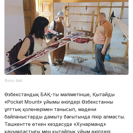
Фото: ӨзА
Өзбекстандық БАҚ-тың мәліметінше, Қытайдың
«Pocket Mount» ұйымы өкілдері Өзбекстанның
ұлттық қолөнерімен танысып, мәдени
байланыстарды дамыту бағытында пікір алмасты.
Ташкентте өткен кездесуде «Хунарманд»
қауымдастығы мен қытайлық ұйым өкілдері