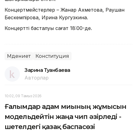
Концертмейстерлер – Жанар Ахметова, Раушан
Бескемпірова, Ирина Кургузкина.
Концерттің басталуы сағат 18:00-де.
Мәдениет
Конституция
Зарина Туғанбаева
Авторлар
10:02, 09 Тамыз 2026
Ғалымдар адам миының жұмысын
модельдейтін жаңа чип әзірледі -
шетелдегі қазақ баспасөзі