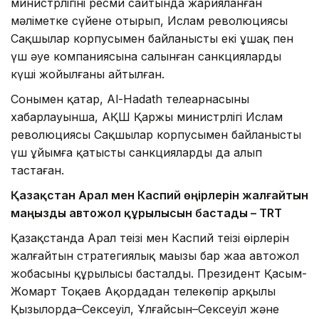
министрлігінің ресми сайтында жарияланған
мәліметке сүйене отырып, Ислам революциясы
Сақшылар корпусымен байланысты екі ұшақ пен
үш әуе компаниясына салынған санкциялардың
күші жойылғаны айтылған.
Сонымен қатар, Al-Hadath телеарнасының
хабарлауынша, АҚШ Қаржы министрлігі Ислам
революциясы Сақшылар корпусымен байланысты
үш ұйымға қатысты санкцияларды да алып
тастаған.
Қазақстан Арал мен Каспий өңірлерін жалғайтын
маңызды автожол құрылысын бастады – TRT
Қазақстанда Арал теңізі мен Каспий теңізі өңірлерін
жалғайтын стратегиялық маңызы бар жаңа автожол
жобасының құрылысы басталды. Президент Қасым-
Жомарт Тоқаев Ақордадан телекөпір арқылы
Қызылорда–Сексеуіл, Ұлғайсын–Сексеуіл және