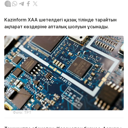
Kazinform ХАА шетелдегі қазақ тілінде тарайтын
ақпарат көздеріне апталық шолуын ұсынады.
Фото: ТРТ