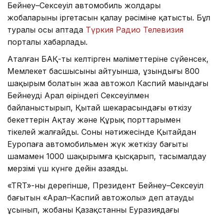
Бейнеу–Сексеуіл автомобиль жолдары
жобаларының іргетасын қалау рәсіміне қатысты. Бұл
туралы осы аптада
Түркия Радио Телевизия
порталы хабарлады.
Аталған БАҚ-тың келтірген мәліметтеріне сүйенсек,
Мемлекет басшысының айтуынша, ұзындығы 800
шақырым болатын жаңа автожол Каспий маңындағы
Бейнеуді Арал өңіріндегі Сексеуілмен
байланыстырып, Қытай шекарасындағы өткізу
бекеттерін Ақтау және Құрық порттарымен
тікелей жалғайды. Соның нәтижесінде Қытайдан
Еуропаға автомобильмен жүк жеткізу бағыты
шамамен 1000 шақырымға қысқарып, тасымалдау
мерзімі үш күнге дейін азаяды.
«TRT»-ның дерегінше, Президент Бейнеу–Сексеуіл
бағытын «Арал–Каспий автожолы» деп атауды
ұсынып, жобаның Қазақстанның Еуразиядағы