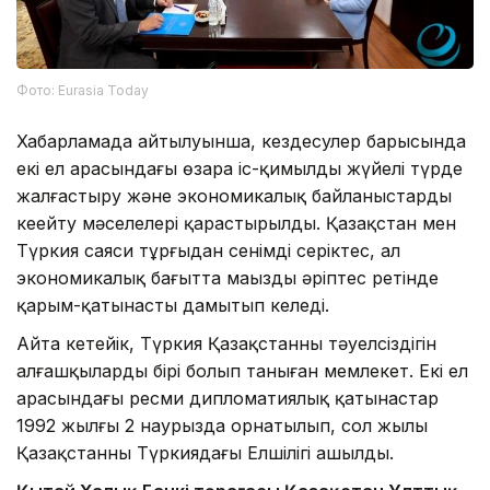
Фото: Eurasia Today
Хабарламада айтылуынша, кездесулер барысында
екі ел арасындағы өзара іс-қимылды жүйелі түрде
жалғастыру және экономикалық байланыстарды
кеңейту мәселелері қарастырылды. Қазақстан мен
Түркия саяси тұрғыдан сенімді серіктес, ал
экономикалық бағытта маңызды әріптес ретінде
қарым-қатынасты дамытып келеді.
Айта кетейік, Түркия Қазақстанның тәуелсіздігін
алғашқылардың бірі болып таныған мемлекет. Екі ел
арасындағы ресми дипломатиялық қатынастар
1992 жылғы 2 наурызда орнатылып, сол жылы
Қазақстанның Түркиядағы Елшілігі ашылды.