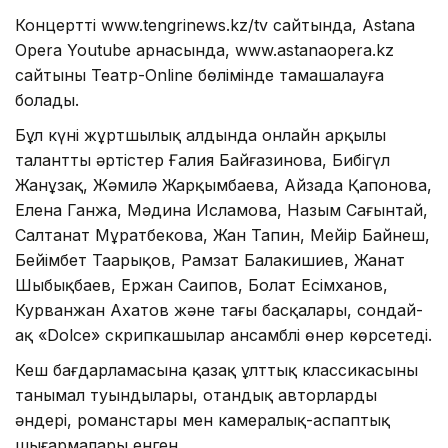
Концертті www.tengrinews.kz/tv сайтында, Astana
Opera Youtube арнасында, www.astanaopera.kz
сайтының Театр-Online бөлімінде тамашалауға
болады.
Бұл күні жұртшылық алдында онлайн арқылы
талантты әртістер Ғалия Байғазинова, Бибігүл
Жанұзақ, Жәмилә Жарқымбаева, Айзада Қапонова,
Елена Ганжа, Мәдина Исламова, Назым Сағынтай,
Салтанат Мұратбекова, Жан Тапин, Мейір Байнеш,
Бейімбет Таңарықов, Рамзат Балакишиев, Жанат
Шыбықбаев, Ержан Саипов, Болат Есімханов,
Курванжан Ахатов және тағы басқалары, сондай-
ақ «Dolce» скрипкашылар ансамблі өнер көрсетеді.
Кеш бағдарламасына қазақ ұлттық классикасының
танымал туындылары, отандық авторлардың
әндері, романстары мен камералық-аспаптық
шығармалары енген.