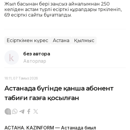
Жыл басынан бері заңсыз айналымнан 250
келіден астам түрлі есірткі құралдары тәркіленіп,
69 есірткі сайты бұғатталды.
Есірткімен күрес
Астана
Қылмыс
без автора
Авторлар
16:11, 07 Тамыз 2026
Астанада бүгінде қанша абонент
табиғи газға қосылған
АСТАНА. KAZINFORM — Астанада биыл