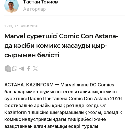
Тастан Тоянов
Авторлар
15:10, 07 Тамыз 2026
Marvel суретшісі Comic Con Astana-
да кәсіби комикс жасаудың қыр-
сырымен бөлісті
АСТАНА. KAZINFORM — Marvel және DC Comics
баспаларымен жұмыс істеген италиялық комикс
суретшісі Паоло Панталена Comic Con Astana 2026
фестиваліне арнайы қонақ ретінде келді. Ол
Kazinform тілшісіне шығармашылық жолы, әлемдік
комикс индустриясындағы тәжірибесі және
Қазақстаннан алған алғашқы әсері туралы