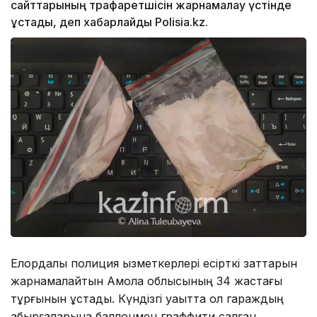
сайттарының трафаретшісін жарнамалау үстінде
ұстады, деп хабарлайды Polisia.kz.
Елордалық полиция қызметкерлері есірткі заттарын
жарнамалайтын Ақмола облысының 34 жастағы
тұрғынын ұстады. Күндізгі уақытта ол гараждың
қабырғаларына баллонмен граффити салған.