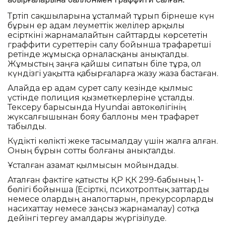
Тәртіп сақшыларына ұсталмай тұрып бірнеше күн
бұрын ер адам әлеуметтік желілер арқылы
есірткіні жарнамалайтын сайттарды көрсететін
граффити суреттерін салу бойынша трафаретші
ретінде жұмысқа орналасқаны анықталды.
Жұмыстың заңға қайшы сипатын біле тұра, ол
күндізгі уақытта қабырғаларға жазу жаза бастаған.
Алайда ер адам сурет салу кезінде қылмыс
үстінде полиция қызметкерлеріне ұсталды.
Тексеру барысында Hyundai автокөлігінің
жүксалғышынан бояу баллоны мен трафарет
табылды.
Күдікті көлікті жеке тасымалдау үшін жалға алған.
Оның бұрын сотты болғаны анықталды.
Ұсталған азамат қылмысын мойындады.
Аталған фактіге қатысты ҚР ҚК 299-бабының 1-
бөлігі бойынша (Есірткі, психотроптық заттарды
немесе олардың аналогтарын, прекурсорларды
насихаттау немесе заңсыз жарнамалау) сотқа
дейінгі тергеу амалдары жүргізілуде.