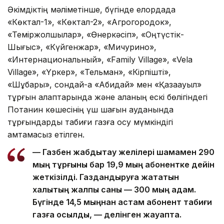
Әкімдіктің мәліметінше, бүгінде елордада
«Көктал-1», «Көктал-2», «Агрогородок»,
«Теміржолшылар», «Өнеркәсіп», «Оңтүстік-
Шығыс», «Күйгенжар», «Мичурино»,
«Интернациональный», «Family Village», «Vela
Village», «Үркер», «Тельман», «Кірпішті»,
«Шұбары», сондай-ақ «Ақбидай» мен «Қазақауыл»
тұрғын алаптарында және қаланың ескі бөлігіндегі
Потанин көшесінің үш шағын ауданында
тұрғындарды табиғи газға қосу мүмкіндігі
қамтамасыз етілген.
— Газбен жабдықтау желілері шамамен 290
мың тұрғыны бар 19,9 мың абонентке дейін
жеткізілді. Газдандыруға жататын
халықтың жалпы саны — 300 мың адам.
Бүгінде 14,5 мыңнан астам абонент табиғи
газға қосылды, — делінген жауапта.