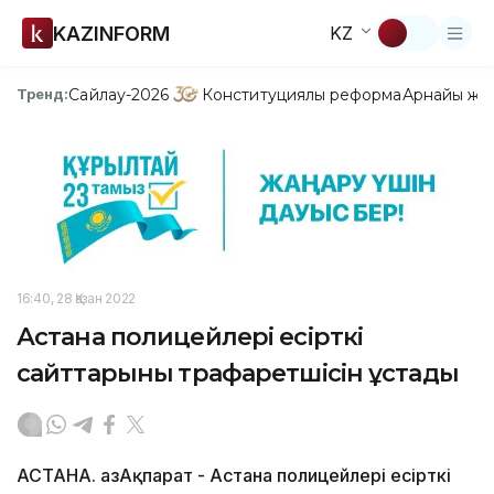
KAZINFORM
KZ
Сайлау-2026
Конституциялық реформа
Арнайы жо
Тренд:
16:40, 28 Қазан 2022
Астана полицейлері есірткі
сайттарының трафаретшісін ұстады
АСТАНА. ҚазАқпарат - Астана полицейлері есірткі