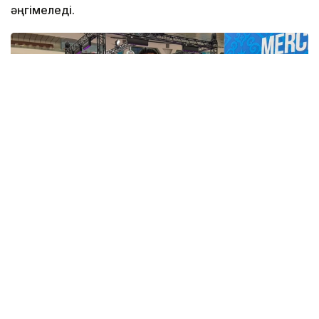
әңгімеледі.
Фото: Назерке Сүйіндікова/Kazinform
Паоло Панталена Red Hood, Deathstroke, Batman:
Shadow War жобаларымен, сондай-ақ Marvel-дің
War of Kings және What If…? комикстерімен жұмыс
істеген. Суретшінің айтуынша, Comic Con Astana-ға
қатысу оған өз өнері мен тәжірибесін көпшілікпен