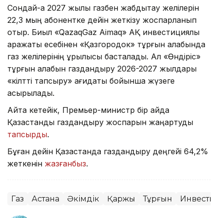
Сондай-ақ 2027 жылы газбен жабдықтау желілерін
22,3 мың абонентке дейін жеткізу жоспарланып
отыр. Биыл «QazaqGaz Aimaq» АҚ инвестициялық
қаражаты есебінен «Қазгородок» тұрғын алабында
газ желілерінің құрылысы басталады. Ал «Өндіріс»
тұрғын алабын газдандыру 2026-2027 жылдары
«кілтті тапсыру» қағидаты бойынша жүзеге
асырылады.
Айта кетейік, Премьер-министр бір айда
Қазақстанды газдандыру жоспарын жаңартуды
тапсырды
.
Бұған дейін Қазақстанда газдандыру деңгейі 64,2%
жеткенін
жазғанбыз
.
Газ
Астана
Әкімдік
Қаржы
Тұрғын
Инвести