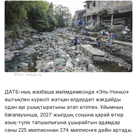
Фото: Анадолу
ДАТБ-ның жазбаша мәлімдемесінде «Эль-Ниньо»
аштықпен күресіп жатқан елдердегі жағдайды
одан әрі ушықтыратыны атап өтілген. Ұйымның
бағалауынша, 2027 жылдың соңына қарай өткір
азық-түлік тапшылығына ұшырайтын адамдар
саны 225 миллионнан 274 миллионға дейін артады.