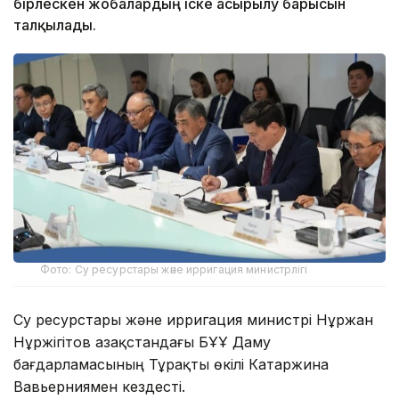
бірлескен жобалардың іске асырылу барысын
талқылады.
Фото: Су ресурстары және ирригация министрлігі
Су ресурстары және ирригация министрі Нұржан
Нұржігітов Қазақстандағы БҰҰ Даму
бағдарламасының Тұрақты өкілі Катаржина
Вавьерниямен кездесті.