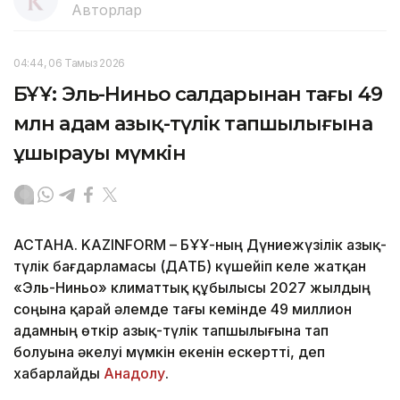
Авторлар
04:44, 06 Тамыз 2026
БҰҰ: Эль-Ниньо салдарынан тағы 49
млн адам азық-түлік тапшылығына
ұшырауы мүмкін
АСТАНА. KAZINFORM – БҰҰ-ның Дүниежүзілік азық-
түлік бағдарламасы (ДАТБ) күшейіп келе жатқан
«Эль-Ниньо» климаттық құбылысы 2027 жылдың
соңына қарай әлемде тағы кемінде 49 миллион
адамның өткір азық-түлік тапшылығына тап
болуына әкелуі мүмкін екенін ескертті, деп
хабарлайды
Анадолу
.