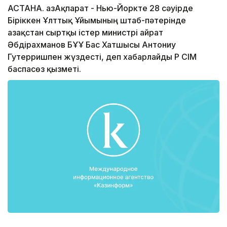
АСТАНА. ҚазАқпарат - Нью-Йоркте 28 сәуірде
Біріккен Ұлттық Ұйымының штаб-пәтерінде
Қазақстан сыртқы істер министрі Қайрат
Әбдірахманов БҰҰ Бас Хатшысы Антониу
Гутерришпен жүздесті, деп хабарлайды ҚР СІМ
баспасөз қызметі.