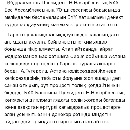
Қ. Әбдірахманов Президент Н.Назарбаевтың БҰҰ
Бас Ассамблеясының 70-ші сессиясы барысында
мәлімдеген бастамаларын БҰҰ Хатшылығы дәйекті
түрде қолдауының маңызы зор екенін атап өтті.
Тараптар халықаралық қауіпсіздік саласындағы
ағымдағы ахуалға байланысты іс-қимылдар
бойынша пікір алмасты. Атап айтқанда, Қайрат
Әбдірахманов Бас хатшыға Сирия бойынша Астана
келіссөздер процесінің барысы туралы ақпарат
берді. А.Гутерриш Астана келіссөздері Женева
келіссөздерінің табысты болуына жол ашады деп
санай отырып, бұл процесті толық қолдайтынын
білдірді. БҰҰ Басшысы Президент Н.Назарбаевтың
көпжақты дипломатиядағы рөлін жоғары бағалады
және Қазақстан әртүрлі халықаралық процестерге
алаң ұсынып, өзінің дәнекер ретінде міндетін
ойдағыдай орындап отырғанын атап айтты.