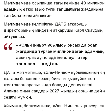
Мәлімдемеде осылайша тағы кемінде 49 миллион
адамның өткір азық-түлік тапшылығы жағдайына
тап болатыны айтылған.
Мәлімдемеде келтірілген ДАТБ атқарушы
директорының міндетін атқарушы Карл Скаудың
айтуынша:
– «Эль-Ниньо» құбылысы онсыз да осал
жағдайда тұрған миллиондаған адамның
азық-түлік қауіпсіздігіне елеулі қатер
төндіреді, – деді ол.
ДАТБ мәліметінше, «Эль-Ниньо» құбылысының ең
жоғары белсенді кезеңі биылғы қыркүйек пен
желтоқсан аралығында болады деп күтіледі.
Алайда оның салдары 2027 жылдың соңына дейін
сезілуі мүмкін.
Ұйымның болжамынша, «Эль-Ниньоның» әсері ең