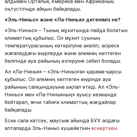
алдымен Орталық Америка мен Африканың
оңтүстігінде айқын байқалады.
«Эль-Ниньо» және «Ла-Нинья» дегеніміз не?
«Эль-Ниньо» – Тынық мұхитында пайда болатын
климаттық құбылыс. Ол мұхит суының
температурасының көтерілуіне әкеліп, әсіресе
жағалаудағы өңірлерде және әлемнің көптеген
бөлігінде ауа райының өзгеруіне себеп болады.
Ал «Ла-Нинья» – «Эль-Ниньоға» қарама-қарсы
құбылыс. Ол әлемнің көптеген өңірінде ауа
райының салқындауына ықпал етеді. Ал «Эль-
Ниньо» мен «Ла-Ниньяның» ауысу кезеңінде
бейтарап, яғни табиғи климаттық жағдайлар
байқалады.
Еске сала кетсек, маусым айында БҰҰ алдағы
апталарда Эль-Ниньо күшейетінін
ескерткен
.