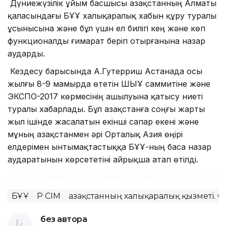
Дүниежүзілік ұйым басшысы Қазақстанның Алматы
қаласындағы БҰҰ халықаралық хабын құру туралы
ұсынысына және бұл үшін ел билігі кең және көп
функционалды ғимарат беріп отырғанына назар
аударды.
Кездесу барысында А.Гутерриш Астанада осы
жылғы 8-9 мамырда өтетін ШЫҰ саммитіне және
ЭКСПО-2017 көрмесінің ашылуына қатысу ниеті
туралы хабарлады. Бұл Қазақстанға соңғы жарты
жыл ішінде жасалатын екінші сапар екені және
мұның Қазақстанмен әрі Орталық Азия өңірі
елдерімен ынтымақтастыққа БҰҰ-ның баса назар
аударатынын көрсететіні айрықша атап өтілді.
БҰҰ
ҚР СІМ
Қазақстанның халықаралық қызметі. С
без автора