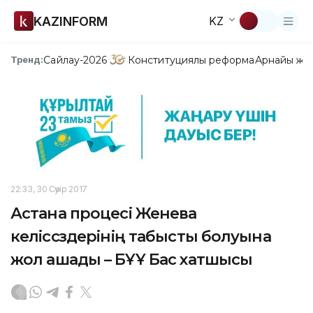
KAZINFORM
KZ
Сайлау-2026
Конституциялық реформа
Арнайы жо
Тренд:
22:33, 30 Сәуір 2017
Астана процесі Женева
келіссөздерінің табысты болуына
жол ашады – БҰҰ Бас хатшысы