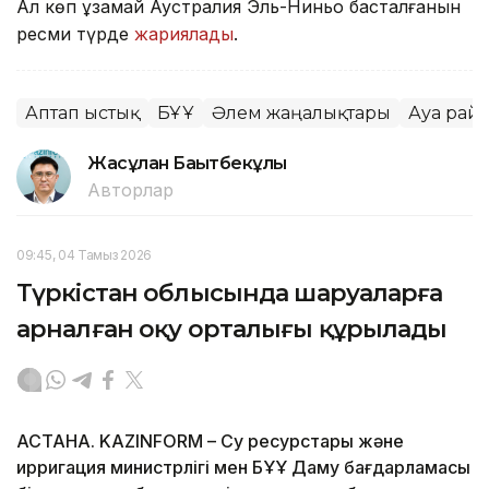
Ал көп ұзамай Аустралия Эль-Ниньо басталғанын
ресми түрде
жариялады
.
Аптап ыстық
БҰҰ
Әлем жаңалықтары
Ауа рай
Жасұлан Бақытбекұлы
Авторлар
09:45, 04 Тамыз 2026
Түркістан облысында шаруаларға
арналған оқу орталығы құрылады
АСТАНА. KAZINFORM – Су ресурстары және
ирригация министрлігі мен БҰҰ Даму бағдарламасы