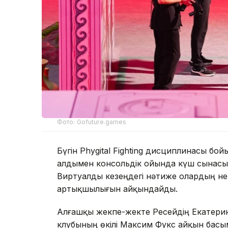
Фото: Gofuture.games
Бүгін Phygital Fighting дисциплинасы 
алдымен консольдік ойында күш сынасып
Виртуалды кезеңдегі нәтиже олардың не
артықшылығын айқындайды.
Алғашқы жекпе-жекте Ресейдің Екатерин
клубының өкілі Максим Фукс айқын басы