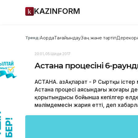
KAZINFORM
Ақорда
Тағайындау
Заң және тәртіп
Дерекқор
Тренд:
20:01, 05 Шілде 2017
Астана процесінің 6-раунд
АСТАНА. ҚазАқпарат - ҚР Сыртқы істе
Астана процесі аясындағы жоғары де
қорытындысы бойынша кепілгер елде
мәлімдемесін жария етті, деп хабарл