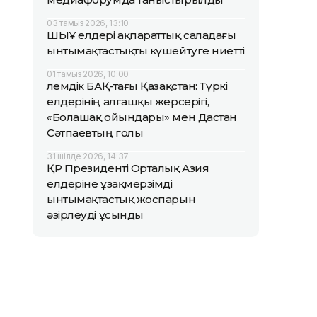
03 тамыз 2026, 13:10
ШЫҰ елдері ақпараттық саладағы
ынтымақтастықты күшейтуге ниетті
01 тамыз 2026, 10:00
Әлемдік БАҚ-тағы Қазақстан: Түркі
елдерінің алғашқы жерсерігі,
«Болашақ ойындары» мен Дастан
Сәтпаевтың голы
31 шілде 2026, 14:37
ҚР Президенті Орталық Азия
елдеріне ұзақмерзімді
ынтымақтастық жоспарын
әзірлеуді ұсынды