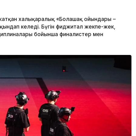
 жатқан халықаралық «Болашақ ойындары –
ындап келеді. Бүгін фиджитал жекпе-жек,
циплиналары бойынша финалистер мен