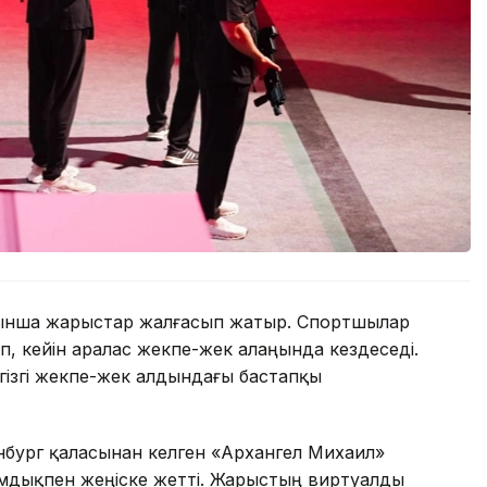
бойынша жарыстар жалғасып жатыр. Спортшылар
, кейін аралас жекпе-жек алаңында кездеседі.
гізгі жекпе-жек алдындағы бастапқы
бург қаласынан келген «Архангел Михаил»
мдықпен жеңіске жетті. Жарыстың виртуалды