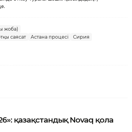
де.
ы жоба)
тқы саясат
Астана процесі
Сирия
6»: қазақстандық Novaq қола