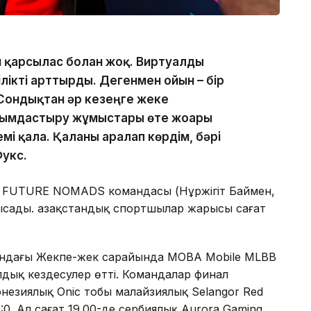
н қарсылас болған жоқ. Виртуалды
ілікті арттырды. Дегенмен ойын – бір
 Сондықтан әр кезеңге жеке
ымдастыру жұмыстары өте жоғары
емі қала. Қаланы аралап көрдім, бәрі
Фукс.
е FUTURE NOMADS командасы (Нұржігіт Баймен,
ысады. Қазақстандық спортшылар жарысы сағат
ындағы Жекпе-жек сарайында MOBA Mobile MLBB
ық кездесулер өтті. Командалар финал
езиялық Onic тобы малайзиялық Selangor Red
:0. Ал сағат 19.00-де сербиялық Aurora Gaming