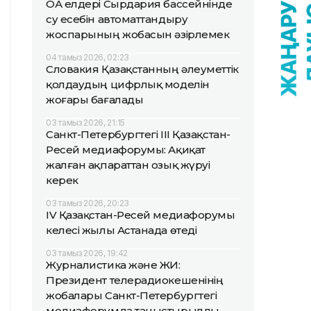
ОА елдері Сырдария бассейнінде
су есебін автоматтандыру
жоспарының жобасын әзірлемек
04 тамыз 2026, 02:23
Словакия Қазақстанның әлеуметтік
қолдаудың цифрлық моделін
жоғары бағалады
03 тамыз 2026, 21:15
Санкт-Петербургтегі III Қазақстан-
Ресей медиафорумы: Ақиқат
жалған ақпараттан озық жүруі
керек
03 тамыз 2026, 20:23
IV Қазақстан-Ресей медиафорумы
келесі жылы Астанада өтеді
03 тамыз 2026, 19:42
Журналистика және ЖИ:
Президент телерадиокешенінің
жобалары Санкт-Петербургтегі
медиафорумда таныстырылды