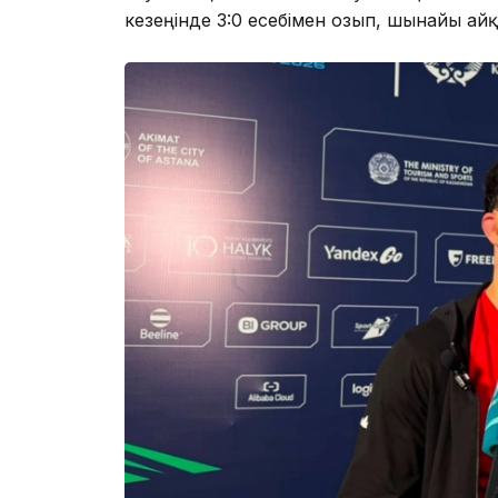
кезеңінде 3:0 есебімен озып, шынайы айқ