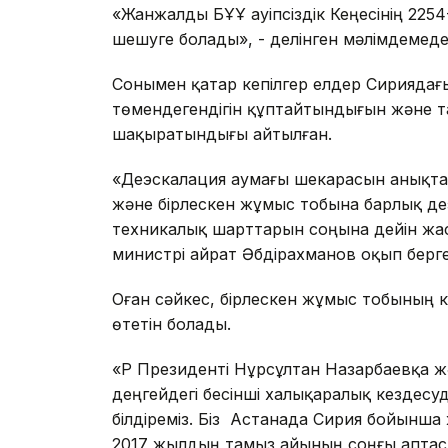
«Жанжалды БҰҰ Қауіпсіздік Кеңесінің 225
шешуге болады», - делінген мәлімдемеде
Сонымен қатар кепілгер елдер Сирияда
төмендегендігін құптайтындығын және т
шақыратындығы айтылған.
«Деэскалация аумағы шекарасын анықта
және бірлескен жұмыс тобына барлық д
техникалық шарттарын соңына дейін жаса
министрі Қайрат Әбдірахманов оқып берг
Оған сәйкес, бірлескен жұмыс тобының 
өтетін болады.
«ҚР Президенті Нұрсұлтан Назарбаевқа ж
деңгейдегі бесінші халықаралық кездесу
білдіреміз. Біз Астанада Сирия бойынша 
2017 жылдың тамыз айының соңғы аптасы