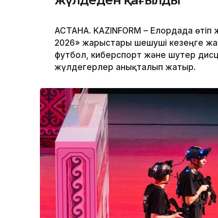
жүлдеден қағылды
АСТАНА. KAZINFORM – Елордада өтіп
2026» жарыстары шешуші кезеңге жақ
футбол, киберспорт және шутер дис
жүлдегерлер анықталып жатыр.