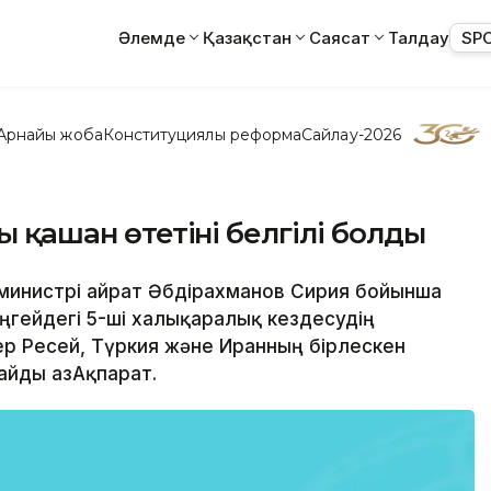
Әлемде
Қазақстан
Саясат
Талдау
SP
Арнайы жоба
Конституциялық реформа
Сайлау-2026
ы қашан өтетіні белгілі болды
р министрі Қайрат Әбдірахманов Сирия бойынша
ңгейдегі 5-ші халықаралық кездесудің
р Ресей, Түркия және Иранның бірлескен
айды ҚазАқпарат.