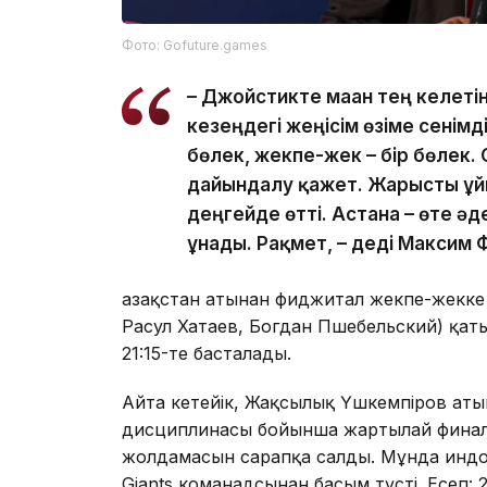
Фото: Gofuture.games
– Джойстикте маған тең келеті
кезеңдегі жеңісім өзіме сенімд
бөлек, жекпе-жек – бір бөлек.
дайындалу қажет. Жарысты ұй
деңгейде өтті. Астана – өте әд
ұнады. Рақмет, – деді Максим 
Қазақстан атынан фиджитал жекпе-жекк
Расул Хатаев, Богдан Пшебельский) қат
21:15-те басталады.
Айта кетейік, Жақсылық Үшкемпіров ат
дисциплинасы бойынша жартылай финалд
жолдамасын сарапқа салды. Мұнда индон
Giants команадсынан басым түсті. Есеп: 2