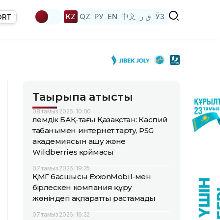
KZ
QZ
РУ
EN
中文
ق ز
ЎЗ
ORT
Тақырыпқа қатысты
08 тамыз 2026, 10:00
Әлемдік БАҚ-тағы Қазақстан: Каспий
табанымен интернет тарту, PSG
академиясын ашу және
Wildberries қоймасы
07 тамыз 2026, 19:25
ҚМГ басшысы ExxonMobil-мен
бірлескен компания құру
жөніндегі ақпаратты растамады
07 тамыз 2026, 16:22