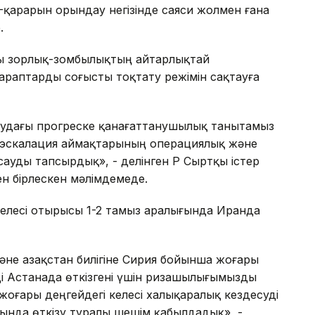
4-қарарын орындау негізінде саяси жолмен ғана
.
ғы зорлық-зомбылықтың айтарлықтай
араптарды соғысты тоқтату режімін сақтауға
удағы прогреске қанағаттанушылық танытамыз
еэскалация аймақтарының операциялық және
уды тапсырдық», - делінген ҚР Сыртқы істер
ен бірлескен мәлімдемеде.
келесі отырысы 1-2 тамыз аралығында Иранда
әне Қазақстан билігіне Сирия бойынша жоғары
ді Астанада өткізгені үшін ризашылығымызды
жоғары деңгейдегі келесі халықаралық кездесуді
нда өткізу туралы шешім қабылдадық», -