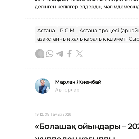
делінген кепілгер елдердің мәлімдемесін
Астана
ҚР СІМ
Астана процесі (арнай
Қазақстанның халықаралық қызметі. Сыр
Марлан Жиембай
Авторлар
19:12, 08 Тамыз 2026
«Болашақ ойындары – 202