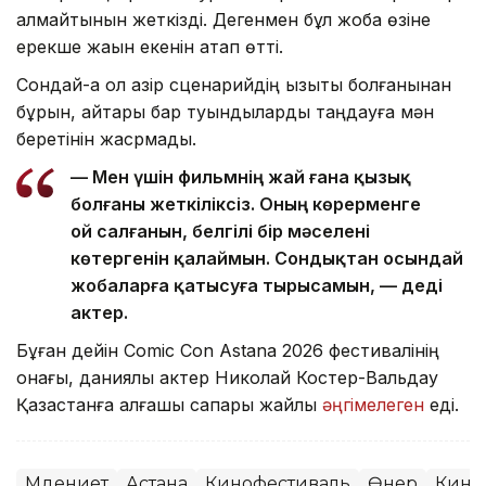
алмайтынын жеткізді. Дегенмен бұл жоба өзіне
ерекше жақын екенін атап өтті.
Сондай-ақ ол қазір сценарийдің қызықты болғанынан
бұрын, айтары бар туындыларды таңдауға мән
беретінін жасрмады.
— Мен үшін фильмнің жай ғана қызық
болғаны жеткіліксіз. Оның көрерменге
ой салғанын, белгілі бір мәселені
көтергенін қалаймын. Сондықтан осындай
жобаларға қатысуға тырысамын, — деді
актер.
Бұған дейін Comic Con Astana 2026 фестивалінің
қонағы, даниялық актер Николай Костер-Вальдау
Қазақстанға алғашқы сапары жайлы
әңгімелеген
еді.
Мәдениет
Астана
Кинофестиваль
Өнер
Кино