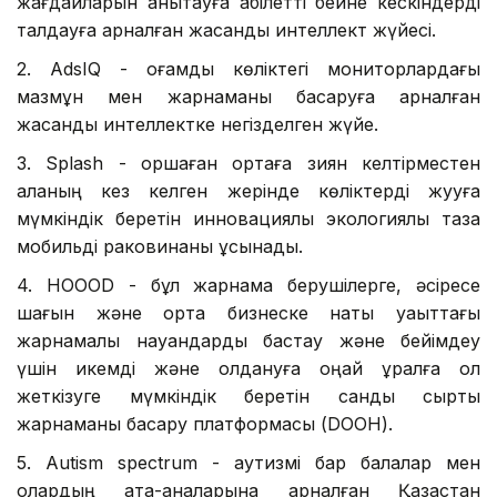
жағдайларын анықтауға қабілетті бейне кескіндерді
талдауға арналған жасанды интеллект жүйесі.
2. AdsIQ - қоғамдық көліктегі мониторлардағы
мазмұн мен жарнаманы басқаруға арналған
жасанды интеллектке негізделген жүйе.
3. Splash - қоршаған ортаға зиян келтірместен
қаланың кез келген жерінде көліктерді жууға
мүмкіндік беретін инновациялық экологиялық таза
мобильді раковинаны ұсынады.
4. HOOOD - бұл жарнама берушілерге, әсіресе
шағын және орта бизнеске нақты уақыттағы
жарнамалық науқандарды бастау және бейімдеу
үшін икемді және қолдануға оңай құралға қол
жеткізуге мүмкіндік беретін сандық сыртқы
жарнаманы басқару платформасы (DOOH).
5. Autism spectrum - аутизмі бар балалар мен
олардың ата-аналарына арналған Қазақстан