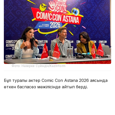
Фото: Назерке Сүйіндік/Kazinform
Бұл туралы актер Comic Con Astana 2026 аясында
өткен баспасөз мәжілісінде айтып берді.
Оның сөзінше, Қазақстанда болған аз уақыттың
өзінде жергілікті халықтың қонақжайлығы мен ақжарқын
көңілі ерекше әсер қалдырған.