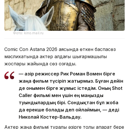
Фото: kino.mail.ru
Comic Con Astana 2026 аясында өткен баспасөз
мәслихатында актер алдағы шығармашылық
жоспары жайында сөз қозғады.
— Қазір режиссер Рик Роман Вомен бірге
жаңа фильм түсіріп жатырмыз. Бұған дейін
де онымен бірге жұмыс істедім. Оның Shot
Caller фильмі мен үшін ең маңызды
туындылардың бірі. Сондықтан бұл жоба
да ерекше болады деп ойлаймын, — деді
Николай Костер-Вальдау.
Актер жаңа фильмі туралы әзірге толық ақпарат бере