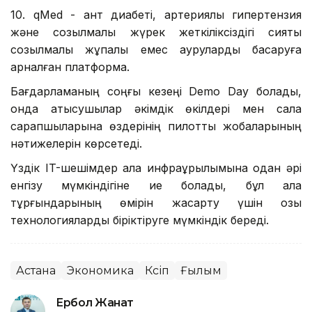
10. qMed - қант диабеті, артериялық гипертензия
және созылмалы жүрек жеткіліксіздігі сияқты
созылмалы жұқпалы емес ауруларды басқаруға
арналған платформа.
Бағдарламаның соңғы кезеңі Demo Day болады,
онда қатысушылар әкімдік өкілдері мен сала
сарапшыларына өздерінің пилоттық жобаларының
нәтижелерін көрсетеді.
Үздік IT-шешімдер қала инфрақұрылымына одан әрі
енгізу мүмкіндігіне ие болады, бұл қала
тұрғындарының өмірін жақсарту үшін озық
технологияларды біріктіруге мүмкіндік береді.
Астана
Экономика
Кәсіп
Ғылым
Ербол Жанат