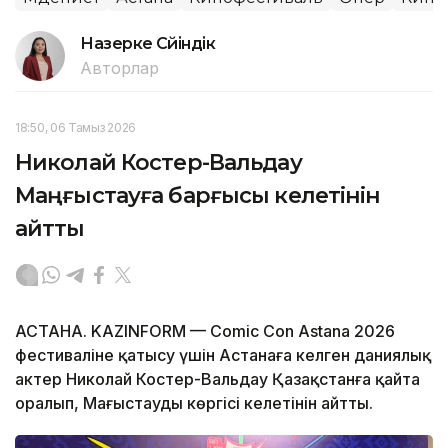
Назерке Сүйіндік
Авторлар
18:50, 06 Тамыз 2026
Николай Костер-Вальдау
Маңғыстауға барғысы келетінін
айтты
АСТАНА. KAZINFORM — Comic Con Astana 2026
фестиваліне қатысу үшін Астанаға келген даниялық
актер Николай Костер-Вальдау Қазақстанға қайта
оралып, Маңғыстауды көргісі келетінін айтты.