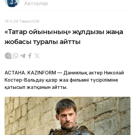
Авторлар
19:11, 06 Тамыз 2026
«Тақтар ойынының» жұлдызы жаңа
жобасы туралы айтты
АСТАНА. KAZINFORM — Даниялық актер Николай
Костер-Вальдау қазір жаңа фильмнің түсіріліміне
қатысып жатқанын айтты.