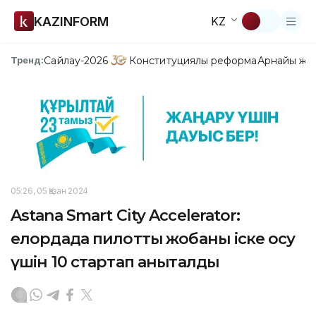
KAZINFORM
KZ
Сайлау-2026
Конституциялық реформа
Арнайы жо
Тренд:
05:26, 05 Қазан 2024
Astana Smart City Accelerator:
елордада пилоттық жобаны іске қосу
үшін 10 стартап анықталды