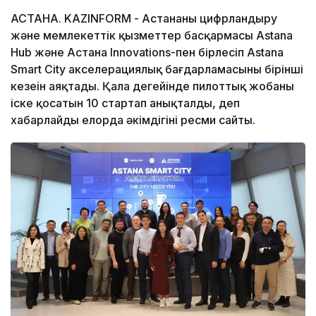
АСТАНА. KAZINFORM - Астананың цифрландыру
және мемлекеттік қызметтер басқармасы Astana
Hub және Астана Innovations-пен бірлесіп Astana
Smart City акселерациялық бағдарламасының бірінші
кезеңін аяқтады. Қала деңгейінде пилоттық жобаны
іске қосатын 10 стартап анықталды, деп
хабарлайды елорда әкімдігінің ресми сайты.