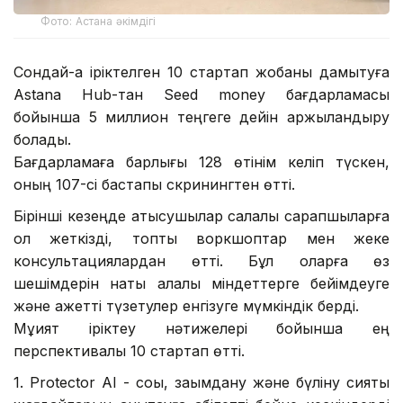
Фото: Астана әкімдігі
Сондай-ақ іріктелген 10 стартап жобаны дамытуға
Astana Hub-тан Seed money бағдарламасы
бойынша 5 миллион теңгеге дейін қаржыландыру
болады.
Бағдарламаға барлығы 128 өтінім келіп түскен,
оның 107-сі бастапқы скринингтен өтті.
Бірінші кезеңде қатысушылар салалық сарапшыларға
қол жеткізді, топтық воркшоптар мен жеке
консультациялардан өтті. Бұл оларға өз
шешімдерін нақты қалалық міндеттерге бейімдеуге
және қажетті түзетулер енгізуге мүмкіндік берді.
Мұқият іріктеу нәтижелері бойынша ең
перспективалы 10 стартап өтті.
1. Protector AI - соққы, зақымдану және бүліну сияқты