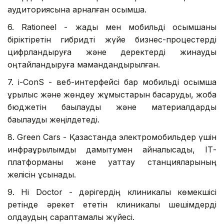
аудиториясына арналған қосымша.
6. Rationeel - жады мен мобильді қосымшаны
біріктіретін гибридті жүйе бизнес-процестерді
цифрландыруға және деректерді жинауды
оңтайландыруға мамандандырылған.
7. і-ConS - веб-интерфейсі бар мобильді қосымша
құрылыс және жөндеу жұмыстарын басқаруды, жоба
бюджетін бақылауды және материалдарды
бақылауды жеңілдетеді.
8. Green Cars - Қазақстанда электромобильдер үшін
инфрақұрылымды дамытумен айналысады, ІТ-
платформаны және қуаттау станцияларының
желісін ұсынады.
9. Hi Doctor - дәрігердің клиникалық көмекшісі
ретінде әрекет ететін клиникалық шешімдерді
қолдаудың сараптамалық жүйесі.