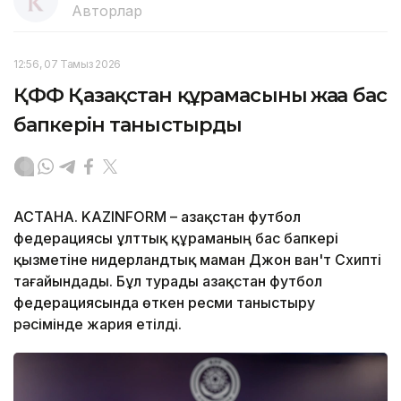
Авторлар
12:56, 07 Тамыз 2026
ҚФФ Қазақстан құрамасының жаңа бас
бапкерін таныстырды
АСТАНА. KAZINFORM – Қазақстан футбол
федерациясы ұлттық құраманың бас бапкері
қызметіне нидерландтық маман Джон ван'т Схипті
тағайындады. Бұл турады Қазақстан футбол
федерациясында өткен ресми таныстыру
рәсімінде жария етілді.