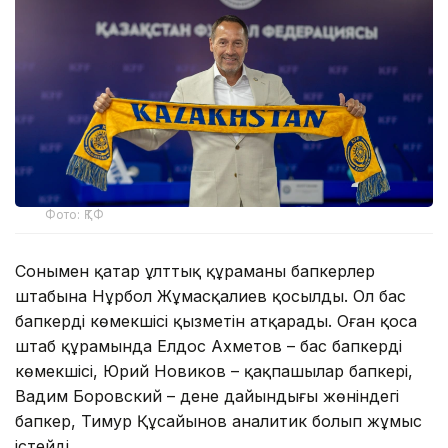
Фото: ҚТФ
Сонымен қатар ұлттық құраманың бапкерлер
штабына Нұрбол Жұмасқалиев қосылды. Ол бас
бапкердің көмекшісі қызметін атқарады. Оған қоса
штаб құрамында Елдос Ахметов – бас бапкердің
көмекшісі, Юрий Новиков – қақпашылар бапкері,
Вадим Боровский – дене дайындығы жөніндегі
бапкер, Тимур Құсайынов аналитик болып жұмыс
істейді.