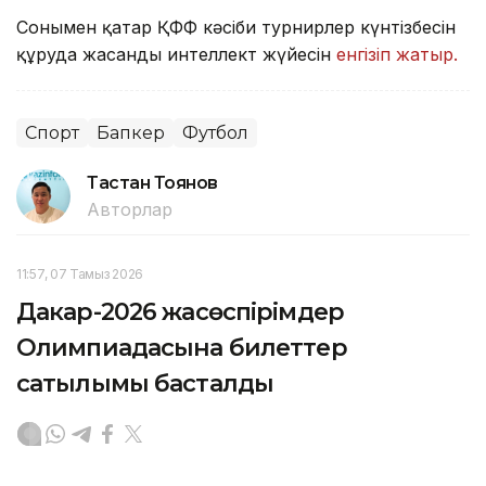
Сонымен қатар ҚФФ кәсіби турнирлер күнтізбесін
құруда жасанды интеллект жүйесін
енгізіп жатыр.
Спорт
Бапкер
Футбол
Тастан Тоянов
Авторлар
11:57, 07 Тамыз 2026
Дакар-2026 жасөспірімдер
Олимпиадасына билеттер
сатылымы басталды