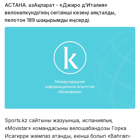
АСТАНА. ҚазАқпарат - «Джиро д'Италия»
велокөпкүндігінің сегізінші кезеңі аяқталды,
пелотон 189 шақырымды еңсерді.
Sports.kz сайтының жазуынша, испаниялық
«Movistar» командасының велошабандозы Горка
Исагирре жеңімпаз атанды, екінші болып «Bahrain-