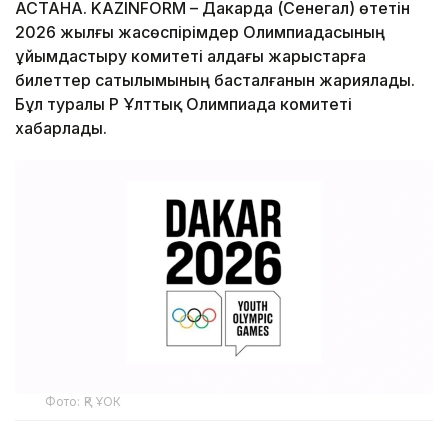
АСТАНА. KAZINFORM – Дакарда (Сенегал) өтетін
2026 жылғы жасөспірімдер Олимпиадасының
ұйымдастыру комитеті алдағы жарыстарға
билеттер сатылымының басталғанын жариялады.
Бұл туралы ҚР Ұлттық Олимпиада комитеті
хабарлады.
Фото: ҚР ҰОК