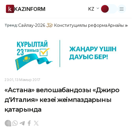
KAZINFORM
KZ
Сайлау-2026
Конституциялық реформа
Арнайы жо
Тренд:
23:01, 13 Мамыр 2017
«Астана» велошабандозы «Джиро
д'Италия» кезеңі жеңімпаздарының
қатарында