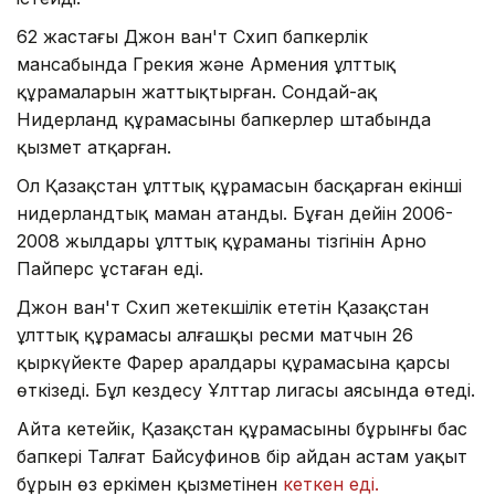
62 жастағы Джон ван'т Схип бапкерлік
мансабында Грекия және Армения ұлттық
құрамаларын жаттықтырған. Сондай-ақ
Нидерланд құрамасының бапкерлер штабында
қызмет атқарған.
Ол Қазақстан ұлттық құрамасын басқарған екінші
нидерландтық маман атанды. Бұған дейін 2006-
2008 жылдары ұлттық құраманың тізгінін Арно
Пайперс ұстаған еді.
Джон ван'т Схип жетекшілік ететін Қазақстан
ұлттық құрамасы алғашқы ресми матчын 26
қыркүйекте Фарер аралдары құрамасына қарсы
өткізеді. Бұл кездесу Ұлттар лигасы аясында өтеді.
Айта кетейік, Қазақстан құрамасының бұрынғы бас
бапкері Талғат Байсуфинов бір айдан астам уақыт
бұрын өз еркімен қызметінен
кеткен еді.