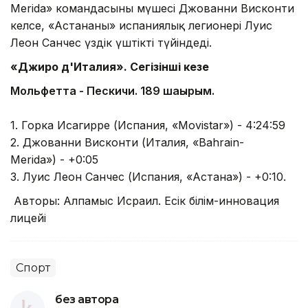
Merida» командасының мүшесі Джованни Висконти
келсе, «Астананың» испаниялық легионері Луис
Леон Санчес үздік үштікті түйіндеді.
«Джиро д'Италия». Сегізінші кезең
Мольфетта - Пескичи. 189 шақырым
.
1. Горка Исагирре (Испания, «Movistar») - 4:24:59
2. Джованни Висконти (Италия, «Bahrain-
Merida») - +0:05
3. Луис Леон Санчес (Испания, «Астана») - +0:10.
Авторы: Алпамыс Исраил. Есік білім-инновация
лицейі
Спорт
без автора